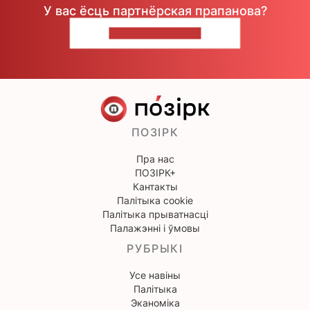
У вас ёсць партнёрская прапанова?
НАПІШЫЦЕ НАМ
ПОЗІРК
Пра нас
ПОЗІРК+
Кантакты
Палітыка cookie
Палітыка прыватнасці
Палажэнні і ўмовы
РУБРЫКІ
Усе навіны
Палітыка
Эканоміка