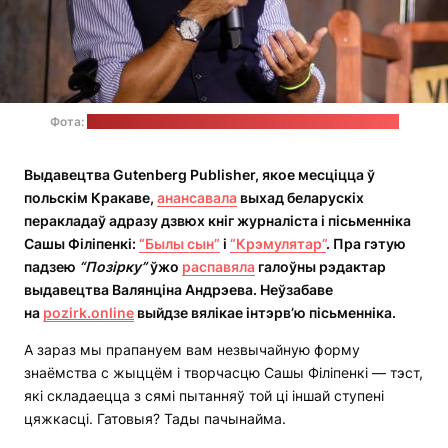
Фота:
Аліна Мазавец / з асабістага архіва Сашы Філіпенкі
Выдавецтва Gutenberg Publisher, якое месціцца ў
польскім Кракаве,
анансавала
выхад беларускіх
перакладаў адразу дзвюх кніг журналіста і пісьменніка
Сашы Філіпенкі:
“Былы сын”
і
“Крэмулятар”
. Пра гэтую
падзею
“Позірку”
ўжо
распавяла
галоўны рэдактар
выдавецтва Валянціна Андрэева. Неўзабаве
на
pozirk.online
выйдзе вялікае інтэрв’ю пісьменніка.
А зараз мы прапануем вам незвычайную форму
знаёмства с жыццём і творчасцю Сашы Філіпенкі — тэст,
які складаецца з сямі пытанняў той ці іншай ступені
цяжкасці. Гатовыя? Тады пачынайма.