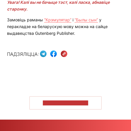
Увага! Калі вы не бачыце тэст, калі ласка, абнавіце
старонку.
Замовіць раманы
“Крэмулятар”
і
“Былы сын”
у
перакладзе на беларускую мову можна на сайце
выдавецства Gutenberg Publisher.
ПАДЗЯЛІЦЦА:
ПАКАЗАЦЬ БОЛЬШ