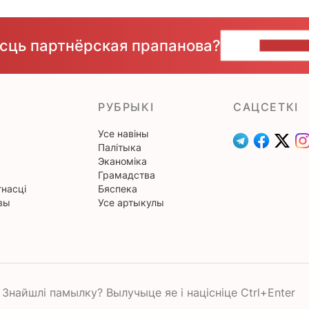
ёсць партнёрская прапанова?
НАПІШЫ
РУБРЫКІ
САЦСЕТКІ
Усе навіны
Палітыка
Эканоміка
Грамадства
насці
Бяспека
вы
Усе артыкулы
Знайшлі памылку? Вылучыце яе і націсніце Ctrl+Enter