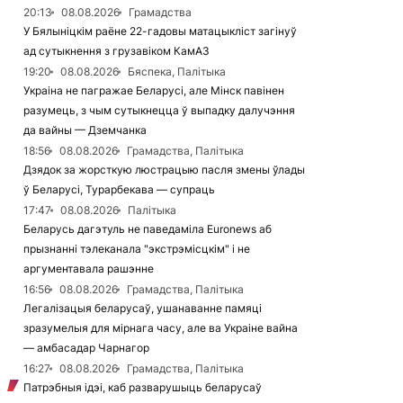
20:13
08.08.2026
Грамадства
У Бялыніцкім раёне 22-гадовы матацыкліст загінуў
ад сутыкнення з грузавіком КамАЗ
19:20
08.08.2026
Бяспека, Палітыка
Украіна не пагражае Беларусі, але Мінск павінен
разумець, з чым сутыкнецца ў выпадку далучэння
да вайны — Дземчанка
18:56
08.08.2026
Грамадства, Палітыка
Дзядок за жорсткую люстрацыю пасля змены ўлады
ў Беларусі, Турарбекава — супраць
17:47
08.08.2026
Палітыка
Беларусь дагэтуль не паведаміла Euronews аб
прызнанні тэлеканала "экстрэмісцкім" і не
аргументавала рашэнне
16:56
08.08.2026
Грамадства, Палітыка
Легалізацыя беларусаў, ушанаванне памяці
зразумелыя для мірнага часу, але ва Украіне вайна
— амбасадар Чарнагор
16:27
08.08.2026
Грамадства, Палітыка
Патрэбныя ідэі, каб разварушыць беларусаў