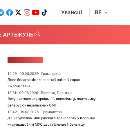
Увайсці
BE
Е АРТЫКУЛЫ
СТУЖКА НАВІН
14:26
09.08.2026
Грамадства
Двое беларускіх альпіністаў зніклі ў гарах
Кыргызстана
13:51
09.08.2026
Бяспека, Палітыка
Латушка заклікаў краіны ЕС павялічыць падтрымку
беларускіх незалежных СМІ
13:42
09.08.2026
Грамадства
ДТЗ з удзелам міліцэйскага транспарту ў Кобрыне
— супрацоўнікі МУС дастаўленыя ў бальніцу