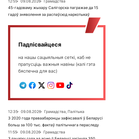
12:55
09.08.2026
Грамадства
45-гадоваму жыхару Салігорска пагражае да 15
гадоў зняволення за распаўсюд наркотыкаў
Падпісвайцеся
на нашы сацыяльныя сеткі, каб не
прапусціць важныя навіны (калі гэта
бяспечна для вас)
12:35
09.08.2026
Грамадства, Палітыка
З 2020 года праваабаронцы зафіксавалі ў Беларусі
больш за 100 тыс. фактаў палітычнага пераследу
11:55
09.08.2026
Грамадства
З пачатку года ад агню ў Беларусі загінула 350