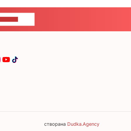
ЦЕ НАМ
створана
Dudka.Agency