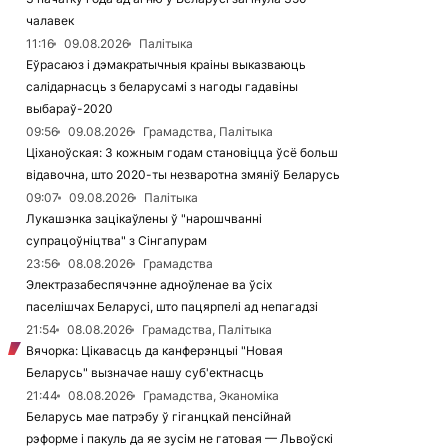
чалавек
11:16
09.08.2026
Палітыка
Еўрасаюз і дэмакратычныя краіны выказваюць
салідарнасць з беларусамі з нагоды гадавіны
выбараў-2020
09:56
09.08.2026
Грамадства, Палітыка
Ціханоўская: З кожным годам становіцца ўсё больш
відавочна, што 2020-ты незваротна змяніў Беларусь
09:07
09.08.2026
Палітыка
Лукашэнка зацікаўлены ў "нарошчванні
супрацоўніцтва" з Сінгапурам
23:56
08.08.2026
Грамадства
Электразабеспячэнне адноўленае ва ўсіх
паселішчах Беларусі, што пацярпелі ад непагадзі
21:54
08.08.2026
Грамадства, Палітыка
Вячорка: Цікавасць да канферэнцыі "Новая
Беларусь" вызначае нашу суб'ектнасць
21:44
08.08.2026
Грамадства, Эканоміка
Беларусь мае патрэбу ў гіганцкай пенсійнай
рэформе і пакуль да яе зусім не гатовая — Львоўскі