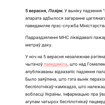
5 верасня,
Позірк
.
У выніку падзення “
апарата адбылося загаранне цаглянага 
паведамляе прэс-служба Міністэрств
Падраздзяленні МНС ліквідавалі пажар
метраў даху.
У ноч на 5 верасня незалежнае рэгія
чытачоў
паведаміла
, што над Гомеле
апублікаваны відэазапіс падзення пал
Было заяўлена, што гэта вынік перах
беспілотнікаў-камікадзэ, што належаць 
вобласці Украіны. Інфармацыю пра ўв
агулам чатырох беспілотнікаў пацверд