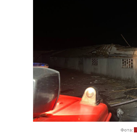
Фота:
п