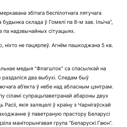
меркавана збітага беспілотнага лятучага
будынка склада ў Гомелі па 8-м зав. Ільіча”,
а па надзвычайных сітуацыях.
, ніхто не пацярпеў. Агнём пашкоджана 5 кв.
нальнае медыя “Флагшток” са спасылкай на
м раздаліся два выбухі. Следам быў
аючага аб’екта ў небе над абласным цэнтрам.
опу сіламі супрацьпаветранай абароны двух
Расіі, якія заляцелі ў краіну з Чарнігаўскай
аходжанне ў паветраную прастору Беларусі
зіла маніторынгавая група “Беларускі Гаюн”.