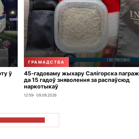
ГРАМАДСТВА
рту ў
45-гадоваму жыхару Салігорска пагра
да 15 гадоў зняволення за распаўсюд
наркотыкаў
12:55
09.08.2026
ПАКАЗАЦЬ БОЛЬШ