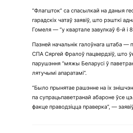
“Флагшток” са спасылкай на даныя ге
гарадскіх чатаў заявіў, што рэшткі ад
Гомеля — “у квартале завулкаў 6-й і 8-
Пазней начальнік галоўнага штаба — 
СПА Сяргей Фралоў пацвердзіў, што 
парушэння “мяжы Беларусі ў паветран
лятучымі апаратамі”.
“Было прынятае рашэнне на іх знішчэ
па супрацьпаветранай абароне ўсе цэ
факце праводзіцца праверка”, — заяві