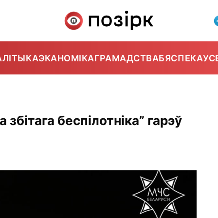
АЛІТЫКА
ЭКАНОМІКА
ГРАМАДСТВА
БЯСПЕКА
УС
 збітага беспілотніка” гарэў