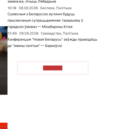
замежжа, лічыць Лябедзька
16:18
08.08.2026
Бяспека, Палітыка
Сумесныя з Беларуссю вучэнні будуць
прысвечаныя супрацьдзеянню тэрарызму ў
гарадскіх ўмовах — Мінабароны Кітая
15:46
08.08.2026
Грамадства, Палітыка
Канферэнцыя "Новая Беларусь" заўжды прыводзіць
да "змены палітык" — Баркоўскі
ЧЫТАЦЬ