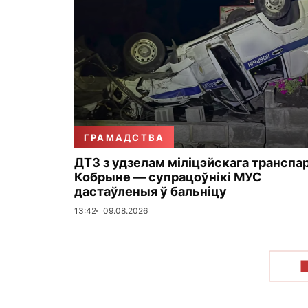
ГРАМАДСТВА
ДТЗ з удзелам міліцэйскага транспа
Кобрыне — супрацоўнікі МУС
дастаўленыя ў бальніцу
13:42
09.08.2026