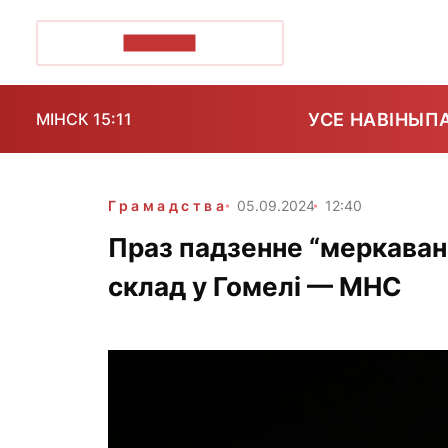
ПОЗІРК+
УСЕ НАВІНЫ
П
МІНСК 15:11
Грамадства
05.09.2024
12:40
Праз падзенне “меркавана
склад у Гомелі — МНС