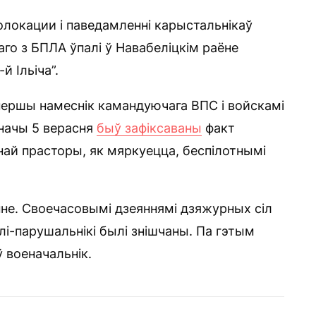
олокации і паведамленні карыстальнікаў
наго з БПЛА ўпалі ў Навабеліцкім раёне
й Ільіча”.
першы намеснік камандуючага ВПС і войскамі
ўначы 5 верасня
быў зафіксаваны
факт
ай прасторы, як мяркуецца, беспілотнымі
нне. Своечасовымі дзеяннямі дзяжурных сіл
лі-парушальнікі былі знішчаны. Па гэтым
ў военачальнік.