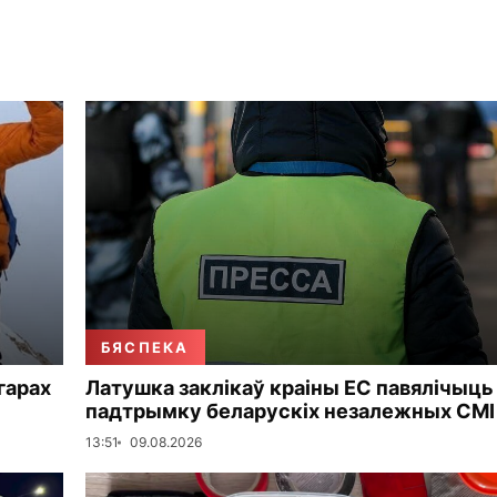
БЯСПЕКА
 гарах
Латушка заклікаў краіны ЕС павялічыць
падтрымку беларускіх незалежных СМІ
13:51
09.08.2026