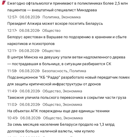
Ежегодно офтальмологи принимают в поликлиниках более 2,5 млн
пациентов — внештатный специалист Минздрава
12:57
06.08.2026
Политика, Экономика
Президент Алжира может вскоре посетить Беларусь
12:17
06.08.2026
Общество
Белорус арестован в Варшаве по подозрению в хранении и сбыте
наркотиков и психотропов
12:11
06.08.2026
Общество
В центре Минска на девушку упали ветви надломленного дерева
— пострадавшая в больнице, в ситуации разбирается СК
11:58
06.08.2026
Безопасность, Политика
Подсанкционное "КБ "Радар" разработало новый передатчик помех
для защиты критической инфраструктуры от дронов
11:49
06.08.2026
Общество, Экономика
Таможня уличила польского перевозчика в сокрытии части груза
11:02
06.08.2026
Общество, Экономика
На объектах АПК повреждены еще две единицы техники
10:45
06.08.2026
Общество, Экономика
За семь месяцев население Беларуси продало на 1,3 млрд
долларов больше наличной валюты, чем купило