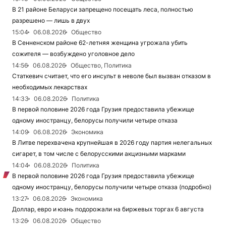
В 21 районе Беларуси запрещено посещать леса, полностью
разрешено — лишь в двух
15:04
06.08.2026
Общество
В Сенненском районе 62-летняя женщина угрожала убить
сожителя — возбуждено уголовное дело
14:56
06.08.2026
Общество, Политика
Статкевич считает, что его инсульт в неволе был вызван отказом в
необходимых лекарствах
14:33
06.08.2026
Политика
В первой половине 2026 года Грузия предоставила убежище
одному иностранцу, белорусы получили четыре отказа
14:09
06.08.2026
Экономика
В Литве перехвачена крупнейшая в 2026 году партия нелегальных
сигарет, в том числе с белорусскими акцизными марками
14:04
06.08.2026
Политика
В первой половине 2026 года Грузия предоставила убежище
одному иностранцу, белорусы получили четыре отказа (подробно)
13:27
06.08.2026
Экономика
Доллар, евро и юань подорожали на биржевых торгах 6 августа
13:26
06.08.2026
Общество