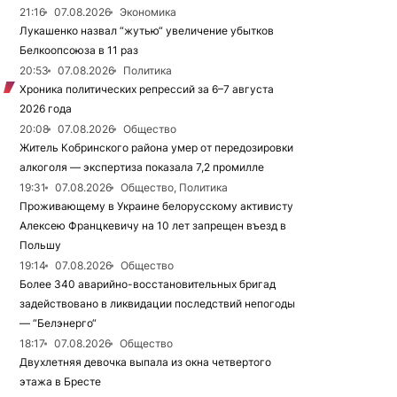
21:16
07.08.2026
Экономика
Лукашенко назвал “жутью“ увеличение убытков
Белкоопсоюза в 11 раз
20:53
07.08.2026
Политика
Хроника политических репрессий за 6–7 августа
2026 года
20:08
07.08.2026
Общество
Житель Кобринского района умер от передозировки
алкоголя — экспертиза показала 7,2 промилле
19:31
07.08.2026
Общество, Политика
Проживающему в Украине белорусскому активисту
Алексею Францкевичу на 10 лет запрещен въезд в
Польшу
19:14
07.08.2026
Общество
Более 340 аварийно-восстановительных бригад
задействовано в ликвидации последствий непогоды
— “Белэнерго“
18:17
07.08.2026
Общество
Двухлетняя девочка выпала из окна четвертого
этажа в Бресте