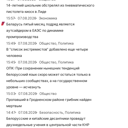
14-летний школьник обстрелял из пневматического
пистолета киоск в Лиде
15:57
07.08.2026
Экономика
Беларусь пятый месяц подряд является
аутсайдером в ЕАЭС по динамике
промпроизводства
15:49
07.08.2026
Общество, Политика
В “список экстремистов“ добавлено еще четыре
человека
15:45
07.08.2026
Общество, Политика
ОПК: При сохранении нынешних тенденций
белорусский язык скоро может остаться только в
небольших сообществах, а на государственном
уровне — исчезнуть
15:03
07.08.2026
Общество
Пропавший в Гродненском районе грибник найден
мертвым
14:47
07.08.2026
Безопасность, Политика
Белорусские и китайские десантники проведут
двухнедельные учения в центральной части КНР