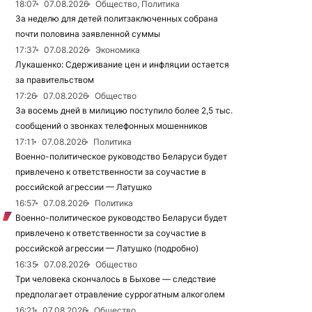
18:07
07.08.2026
Общество, Политика
За неделю для детей политзаключенных собрана
почти половина заявленной суммы
17:37
07.08.2026
Экономика
Лукашенко: Сдерживание цен и инфляции остается
за правительством
17:26
07.08.2026
Общество
За восемь дней в милицию поступило более 2,5 тыс.
сообщений о звонках телефонных мошенников
17:11
07.08.2026
Политика
Военно-политическое руководство Беларуси будет
привлечено к ответственности за соучастие в
российской агрессии — Латушко
16:57
07.08.2026
Политика
Военно-политическое руководство Беларуси будет
привлечено к ответственности за соучастие в
российской агрессии — Латушко (подробно)
16:35
07.08.2026
Общество
Три человека скончалось в Быхове — следствие
предполагает отравление суррогатным алкоголем
16:21
07.08.2026
Общество