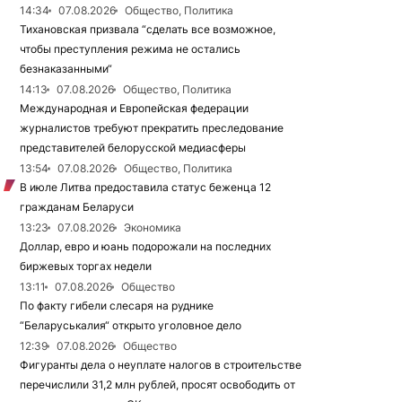
14:34
07.08.2026
Общество, Политика
Тихановская призвала “сделать все возможное,
чтобы преступления режима не остались
безнаказанными“
14:13
07.08.2026
Общество, Политика
Международная и Европейская федерации
журналистов требуют прекратить преследование
представителей белорусской медиасферы
13:54
07.08.2026
Общество, Политика
В июле Литва предоставила статус беженца 12
гражданам Беларуси
13:23
07.08.2026
Экономика
Доллар, евро и юань подорожали на последних
биржевых торгах недели
13:11
07.08.2026
Общество
По факту гибели слесаря на руднике
“Беларуськалия“ открыто уголовное дело
12:39
07.08.2026
Общество
Фигуранты дела о неуплате налогов в строительстве
перечислили 31,2 млн рублей, просят освободить от