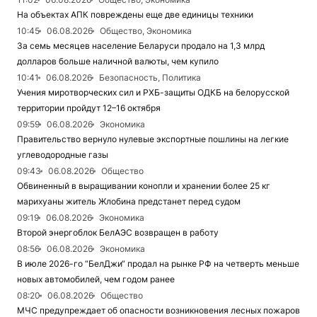
На объектах АПК повреждены еще две единицы техники
10:45
06.08.2026
Общество, Экономика
За семь месяцев население Беларуси продало на 1,3 млрд
долларов больше наличной валюты, чем купило
10:41
06.08.2026
Безопасность, Политика
Учения миротворческих сил и РХБ-защиты ОДКБ на белорусской
территории пройдут 12–16 октября
09:59
06.08.2026
Экономика
Правительство вернуло нулевые экспортные пошлины на легкие
углеводородные газы
09:43
06.08.2026
Общество
Обвиненный в выращивании конопли и хранении более 25 кг
марихуаны житель Жлобина предстанет перед судом
09:19
06.08.2026
Экономика
Второй энергоблок БелАЭС возвращен в работу
08:56
06.08.2026
Экономика
В июле 2026-го “БелДжи“ продал на рынке РФ на четверть меньше
новых автомобилей, чем годом ранее
08:20
06.08.2026
Общество
МЧС предупреждает об опасности возникновения лесных пожаров