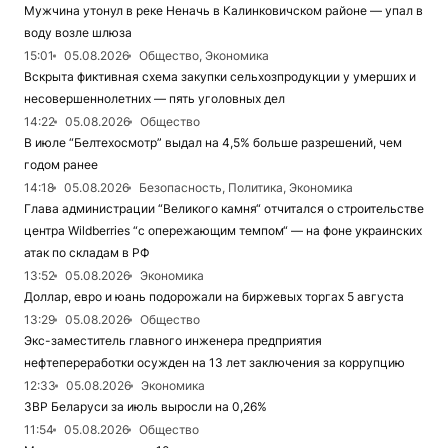
Мужчина утонул в реке Неначь в Калинковичском районе — упал в
воду возле шлюза
15:01
05.08.2026
Общество, Экономика
Вскрыта фиктивная схема закупки сельхозпродукции у умерших и
несовершеннолетних — пять уголовных дел
14:22
05.08.2026
Общество
В июле “Белтехосмотр” выдал на 4,5% больше разрешений, чем
годом ранее
14:18
05.08.2026
Безопасность, Политика, Экономика
Глава администрации “Великого камня“ отчитался о строительстве
центра Wildberries “с опережающим темпом“ — на фоне украинских
атак по складам в РФ
13:52
05.08.2026
Экономика
Доллар, евро и юань подорожали на биржевых торгах 5 августа
13:29
05.08.2026
Общество
Экс-заместитель главного инженера предприятия
нефтепереработки осужден на 13 лет заключения за коррупцию
12:33
05.08.2026
Экономика
ЗВР Беларуси за июль выросли на 0,26%
11:54
05.08.2026
Общество