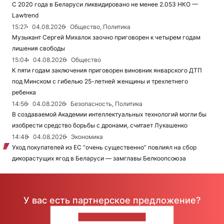
С 2020 года в Беларуси ликвидировано не менее 2.053 НКО —
Lawtrend
15:27
04.08.2026
Общество, Политика
Музыкант Сергей Михалок заочно приговорен к четырем годам
лишения свободы
15:04
04.08.2026
Общество
К пяти годам заключения приговорен виновник январского ДТП
под Минском с гибелью 25-летней женщины и трехлетнего
ребенка
14:56
04.08.2026
Безопасность, Политика
В создаваемой Академии интеллектуальных технологий могли бы
изобрести средство борьбы с дронами, считает Лукашенко
14:48
04.08.2026
Экономика
Уход покупателей из ЕС “очень существенно” повлиял на сбор
дикорастущих ягод в Беларуси — замглавы Белкоопсоюза
У вас есть партнерское предложение?
НАПИШИТЕ НАМ