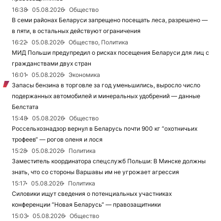
16:38
05.08.2026
Общество
В семи районах Беларуси запрещено посещать леса, разрешено —
в пяти, в остальных действуют ограничения
16:22
05.08.2026
Общество, Политика
МИД Польши предупредил о рисках посещения Беларуси для лиц с
гражданствами двух стран
16:01
05.08.2026
Экономика
Запасы бензина в торговле за год уменьшились, выросло число
подержанных автомобилей и минеральных удобрений — данные
Белстата
15:48
05.08.2026
Общество
Россельхознадзор вернул в Беларусь почти 900 кг “охотничьих
трофеев“ — рогов оленя и лося
15:28
05.08.2026
Политика
Заместитель координатора спецслужб Польши: В Минске должны
знать, что со стороны Варшавы им не угрожает агрессия
15:17
05.08.2026
Политика
Силовики ищут сведения о потенциальных участниках
конференции “Новая Беларусь“ — правозащитники
15:03
05.08.2026
Общество