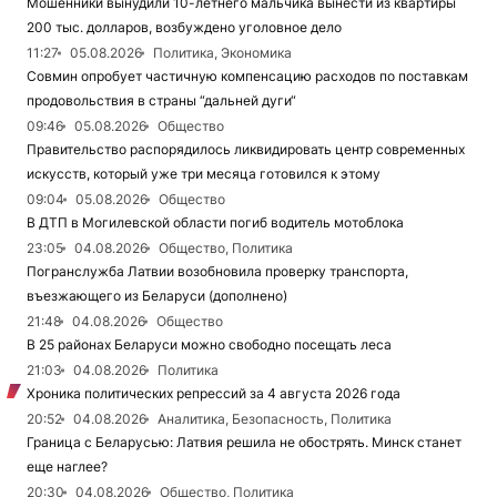
Мошенники вынудили 10-летнего мальчика вынести из квартиры
200 тыс. долларов, возбуждено уголовное дело
11:27
05.08.2026
Политика, Экономика
Совмин опробует частичную компенсацию расходов по поставкам
продовольствия в страны “дальней дуги“
09:46
05.08.2026
Общество
Правительство распорядилось ликвидировать центр современных
искусств, который уже три месяца готовился к этому
09:04
05.08.2026
Общество
В ДТП в Могилевской области погиб водитель мотоблока
23:05
04.08.2026
Общество, Политика
Погранслужба Латвии возобновила проверку транспорта,
въезжающего из Беларуси (дополнено)
21:48
04.08.2026
Общество
В 25 районах Беларуси можно свободно посещать леса
21:03
04.08.2026
Политика
Хроника политических репрессий за 4 августа 2026 года
20:52
04.08.2026
Аналитика, Безопасность, Политика
Граница с Беларусью: Латвия решила не обострять. Минск станет
еще наглее?
20:30
04.08.2026
Общество, Политика