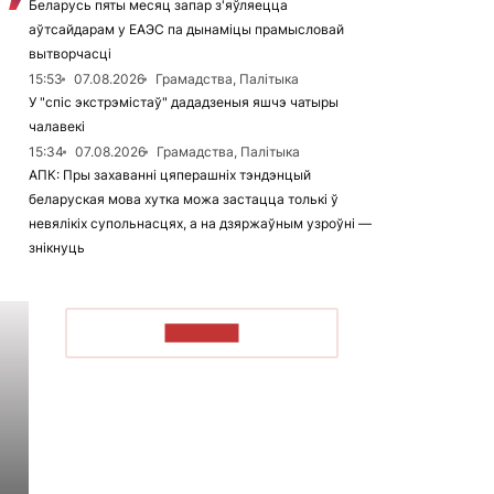
Беларусь пяты месяц запар з'яўляецца
аўтсайдарам у ЕАЭС па дынаміцы прамысловай
вытворчасці
15:53
07.08.2026
Грамадства, Палітыка
У "спіс экстрэмістаў" дададзеныя яшчэ чатыры
чалавекі
15:34
07.08.2026
Грамадства, Палітыка
АПК: Пры захаванні цяперашніх тэндэнцый
беларуская мова хутка можа застацца толькі ў
невялікіх супольнасцях, а на дзяржаўным узроўні —
знікнуць
ЧЫТАЦЬ