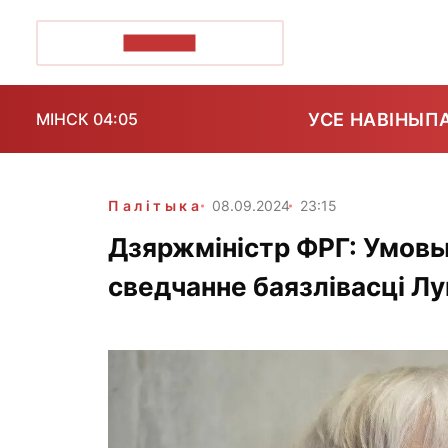
ПОЗІРК+
УСЕ НАВІНЫ
П
МІНСК 04:05
Палітыка
08.09.2024
23:15
Дзяржміністр ФРГ: Умов
сведчанне баязлівасці Л