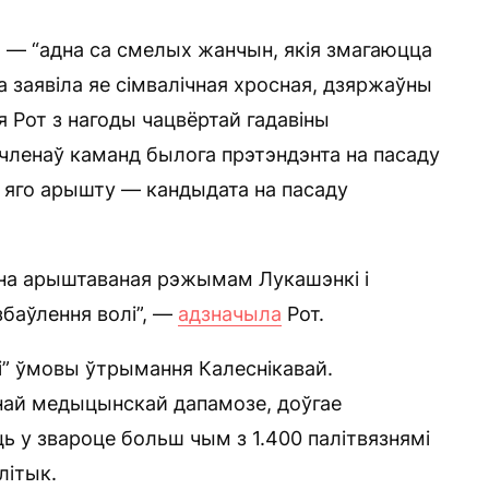
 — “адна са смелых жанчын, якія змагаюцца
 заявіла яе сімвалічная хросная, дзяржаўны
я Рот з нагоды чацвёртай гадавіны
членаў каманд былога прэтэндэнта на пасаду
я яго арышту — кандыдата на пасаду
на арыштаваная рэжымам Лукашэнкі і
збаўлення волі”, —
адзначыла
Рот.
і” ўмовы ўтрымання Калеснікавай.
най медыцынскай дапамозе, доўгае
ь у звароце больш чым з 1.400 палітвязнямі
літык.