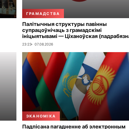
ГРАМАДСТВА
Палітычныя структуры павінны
супрацоўнічаць з грамадскімі
ініцыятывамі — Ціханоўская (падрабязн
23:23
07.08.2026
ЭКАНОМІКА
Падпісана пагадненне аб электронным