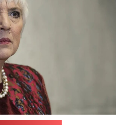
 / фэйсбук-акаўнт Клаўдыі Рот