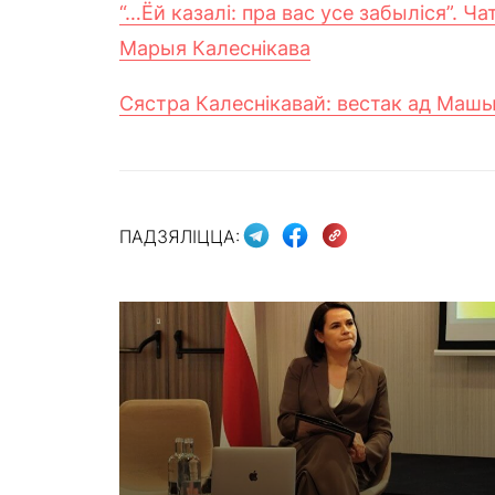
“…Ёй казалі: пра вас усе забыліся”. 
Марыя Калеснікава
Сястра Калеснікавай: вестак ад Маш
ПАДЗЯЛІЦЦА: