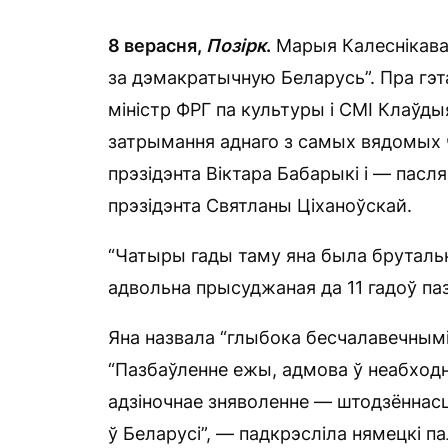
8 верасня,
Позірк
.
Марыя Калеснікава
за дэмакратычную Беларусь”. Пра гэта
міністр ФРГ па культуры і СМІ Клаўды
затрымання аднаго з самых вядомых 
прэзідэнта Віктара Бабарыкі і — пасл
прэзідэнта Святланы Ціханоўскай.
“Чатыры гады таму яна была бруталь
адвольна прысуджаная да 11 гадоў па
Яна назвала “глыбока бесчалавечным
“Пазбаўленне ежы, адмова ў неабход
адзіночнае зняволенне — штодзённасц
ў Беларусі”, — падкрэсліла нямецкі па