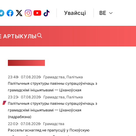
Увайсці
BE
Е АРТЫКУЛЫ
СТУЖКА НАВІН
23:48
07.08.2026
Грамадства, Палітыка
Палітычныя структуры павінны супрацоўнічаць з
грамадскімі ініцыятывамі — Ціханоўская
23:23
07.08.2026
Грамадства, Палітыка
Палітычныя структуры павінны супрацоўнічаць з
грамадскімі ініцыятывамі — Ціханоўская
(падрабязна)
22:02
07.08.2026
Грамадства
Рассельгаснагляд не прапусціў у Пскоўскую