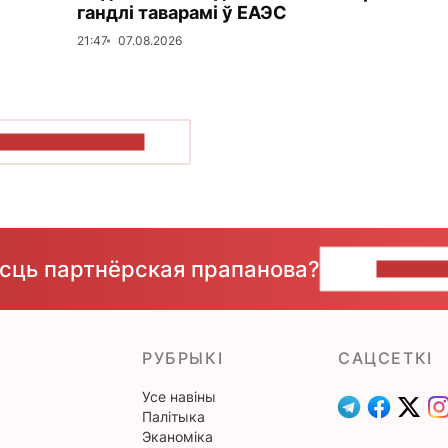
гандлі таварамі ў ЕАЭС
21:47
07.08.2026
ПАКАЗАЦЬ БОЛЬШ
ёсць партнёрская прапанова?
НАПІШЫ
РУБРЫКІ
САЦСЕТКІ
Усе навіны
Палітыка
Эканоміка