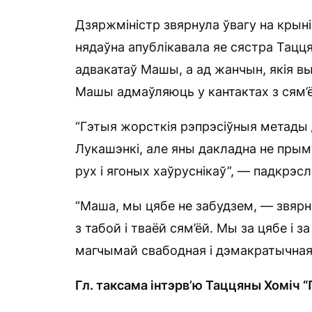
Дзяржміністр звярнула ўвагу на крын
нядаўна апублікавала яе сястра Тацця
адвакатаў Машы, а ад жанчын, якія вы
Машы адмаўляюць у кантактах з сям’ёй
“Гэтыя жорсткія рэпрэсіўныя метады 
Лукашэнкі, але яны дакладна не пры
рух і ягоных хаўруснікаў”, — падкрэсл
“Маша, мы цябе не забудзем, — звярн
з табой і тваёй сям’ёй. Мы за цябе і з
магчымай свабодная і дэмакратычная
Гл. таксама інтэрв’ю Таццяны Хоміч “