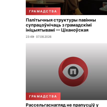
ГРАМАДСТВА
Палітычныя структуры павінны
супрацоўнічаць з грамадскімі
ініцыятывамі — Ціханоўская
23:48
07.08.2026
ГРАМАДСТВА
Рассельгаснагляд не прапусціў у