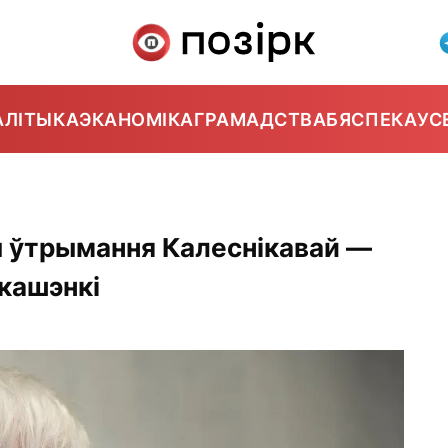
АЛІТЫКА
ЭКАНОМІКА
ГРАМАДСТВА
БЯСПЕКА
УС
ы ўтрымання Калеснікавай —
укашэнкі