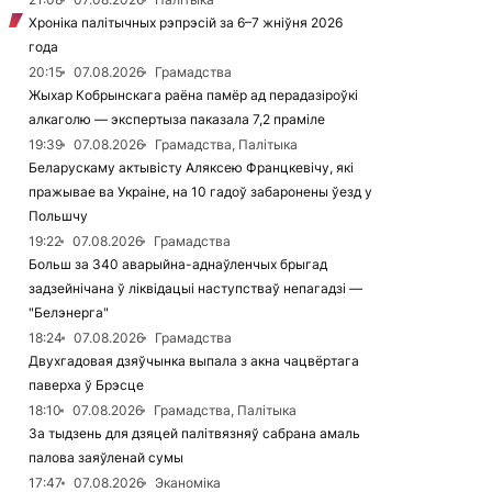
Хроніка палітычных рэпрэсій за 6–7 жніўня 2026
года
20:15
07.08.2026
Грамадства
Жыхар Кобрынскага раёна памёр ад перадазіроўкі
алкаголю — экспертыза паказала 7,2 праміле
19:39
07.08.2026
Грамадства, Палітыка
Беларускаму актывісту Аляксею Францкевічу, які
пражывае ва Украіне, на 10 гадоў забаронены ўезд у
Польшчу
19:22
07.08.2026
Грамадства
Больш за 340 аварыйна-аднаўленчых брыгад
задзейнічана ў ліквідацыі наступстваў непагадзі —
"Белэнерга"
18:24
07.08.2026
Грамадства
Двухгадовая дзяўчынка выпала з акна чацвёртага
паверха ў Брэсце
18:10
07.08.2026
Грамадства, Палітыка
За тыдзень для дзяцей палітвязняў сабрана амаль
палова заяўленай сумы
17:47
07.08.2026
Эканоміка