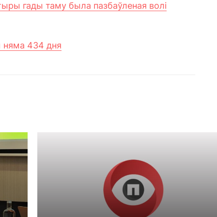
Чатыры гады таму была пазбаўленая волі
ы няма 434 дня