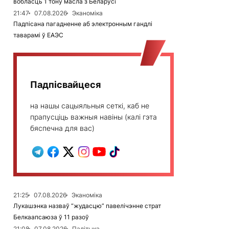
вобласць 1 тону масла з Беларусі
21:47
07.08.2026
Эканоміка
Падпісана пагадненне аб электронным гандлі
таварамі ў ЕАЭС
Падпісвайцеся
на нашы сацыяльныя сеткі, каб не
прапусціць важныя навіны (калі гэта
бяспечна для вас)
21:25
07.08.2026
Эканоміка
Лукашэнка назваў “жудасцю” павелічэнне страт
Белкаапсаюза ў 11 разоў
21:08
07.08.2026
Палітыка