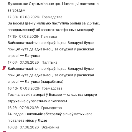
Лукашэнка: Стрымліванне цэн і інфляцыі застаецца
за ўрадам
17:30
07.08.2026
Грамадства
За восем дзён у міліцыю паступіла больш за 2,5 тыс.
паведамленняў аб званках тэлефонных махляроў
17:15
07.08.2026
Палітыка
Вайскова-палітычнае кіраўніцтва Беларусі будзе
прыцягнута да адказнасці за саўдзел у расійскай
агрэсіі — Латушка
17:07
07.08.2026
Палітыка
Вайскова-палітычнае кіраўніцтва Беларусі будзе
прыцягнута да адказнасці за саўдзел у расійскай
агрэсіі — Латушка (падрабязна)
16:43
07.08.2026
Грамадства
Тры чалавекі памерлі ў Быхаве — следства мяркуе
атручэнне сурагатным алкаголем
16:26
07.08.2026
Грамадства
14-гадовы школьнік абстраляў з пнеўматычнага
пісталета кіёск у Лідзе
16:02
07.08.2026
Эканоміка