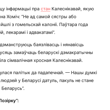
іцу інфармацыі пра
стан
Калеснікавай, якую
на Хоміч: “Не ад самой сястры або
йшлі з гомельскай калоніі. Паўтара года
, лекарамі і адвакатамі”.
дэманструюць баязлівасць і нянавісць
мусяць замаўчаць беларускі дэмакратычны
іла сімвалічная хросная Калеснікавай.
улася палітык да падапечнай. — Нашы думкі
а людзей у Беларусі датуль, пакуль не стане
 Беларусь”.
Позірку”: