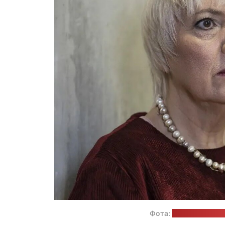
Фота:
Роберт Гюнтар