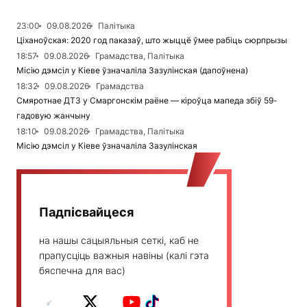
23:00
09.08.2026
Палітыка
Ціханоўская: 2020 год паказаў, што жыццё ўмее рабіць сюрпрызы
18:57
09.08.2026
Грамадства, Палітыка
Місію дэмсіл у Кіеве ўзначаліла Зазулінская (дапоўнена)
18:32
09.08.2026
Грамадства
Смяротнае ДТЗ у Смаргонскім раёне — кіроўца мапеда збіў 59-
гадовую жанчыну
18:10
09.08.2026
Грамадства, Палітыка
Місію дэмсіл у Кіеве ўзначаліла Зазулінская
Падпісвайцеся
на нашы сацыяльныя сеткі, каб не
прапусціць важныя навіны (калі гэта
бяспечна для вас)