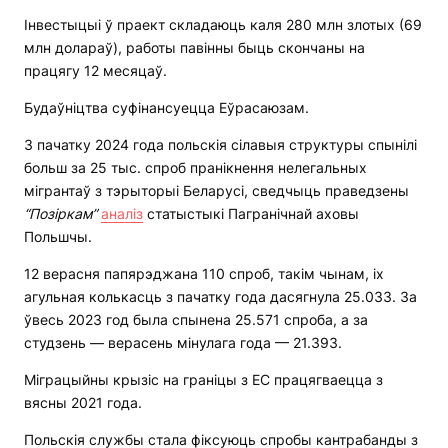
Інвестыцыі ў праект складаюць каля 280 млн злотых (69
млн долараў), работы павінны быць скончаны на
працягу 12 месяцаў.
Будаўніцтва суфінансуецца Еўрасаюзам.
З пачатку 2024 года польскія сілавыя структуры спынілі
больш за 25 тыс. спроб пранікнення нелегальных
мігрантаў з тэрыторыі Беларусі, сведчыць праведзены
“Позіркам”
аналіз
статыстыкі Пагранічнай аховы
Польшчы.
12 верасня папярэджана 110 спроб, такім чынам, іх
агульная колькасць з пачатку года дасягнула 25.033. За
ўвесь 2023 год была спынена 25.571 спроба, а за
студзень — верасень мінулага года — 21.393.
Міграцыйны крызіс на граніцы з ЕС працягваецца з
вясны 2021 года.
Польскія службы стала фіксуюць спробы кантрабанды з