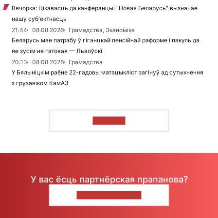
Вячорка: Цікавасць да канферэнцыі "Новая Беларусь" вызначае
нашу суб'ектнасць
21:44
08.08.2026
Грамадства, Эканоміка
Беларусь мае патрэбу ў гіганцкай пенсійнай рэформе і пакуль да
яе зусім не гатовая — Львоўскі
20:13
08.08.2026
Грамадства
У Бялыніцкім раёне 22-гадовы матацыкліст загінуў ад сутыкнення
з грузавіком КамАЗ
ЧЫТАЦЬ
У вас ёсць партнёрская прапанова?
НАПІШЫЦЕ НАМ