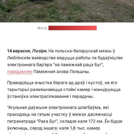
Фота:
Памежная ахова Польшчы
14 верасня,
Позірк
.
На польска-беларускай мяжы ў
Люблінскім ваяводстве вядуцца работы па будаўніцтве
электроннага бар’ера “на памежнай рацэ Буг”,
паведамляе
Памежная ахова Польшчы.
Праводзіцца ачыстка берага ад дрэў і кустоў, на яго
тэрыторыі размяшчаюцца стойкі камер і манціруецца
ўстаноўка электрасілкавання і перадачы.
“Агульная даўжыня электроннага шлагбаўма, які
праходзіць на гэтым участку ў межах дасяжнасці
пагранатрада “Рака Буг”, складзе каля 172 км. Ён будзе
ўключаць, сярод іншага: каля 1,8 тыс. камер