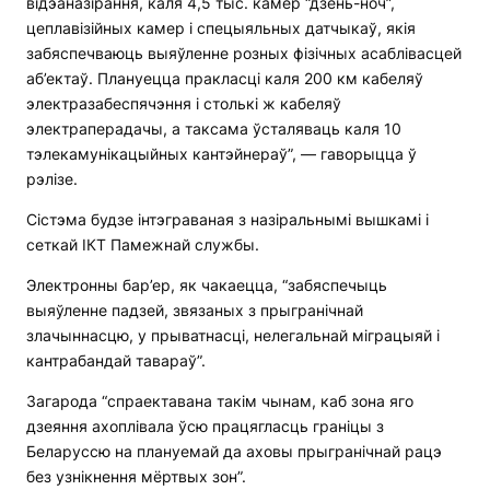
відэаназірання, каля 4,5 тыс. камер “дзень-ноч”,
цеплавізійных камер і спецыяльных датчыкаў, якія
забяспечваюць выяўленне розных фізічных асаблівасцей
аб’ектаў. Плануецца пракласці каля 200 км кабеляў
электразабеспячэння і столькі ж кабеляў
электраперадачы, а таксама ўсталяваць каля 10
тэлекамунікацыйных кантэйнераў”, — гаворыцца ў
рэлізе.
Сістэма будзе інтэграваная з назіральнымі вышкамі і
сеткай ІКТ Памежнай службы.
Электронны бар’ер, як чакаецца, “забяспечыць
выяўленне падзей, звязаных з прыгранічнай
злачыннасцю, у прыватнасці, нелегальнай міграцыяй і
кантрабандай тавараў”.
Загарода “спраектавана такім чынам, каб зона яго
дзеяння ахоплівала ўсю працягласць граніцы з
Беларуссю на плануемай да аховы прыгранічнай рацэ
без узнікнення мёртвых зон”.