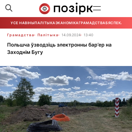
УСЕ НАВІНЫ
ПАЛІТЫКА
ЭКАНОМІКА
ГРАМАДСТВА
БЯСПЕКА
УСЕ
Грамадства
Палітыка
14.09.2024
13:40
Польшча ўзводзіць электронны бар’ер на
Заходнім Бугу