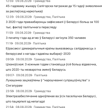
12:55
09.08.2026
Грамадства
45-гадоваму жыхару Салігорска пагражае да 15 гадоў зняволення
за распаўсюд наркотыкаў
12:35
09.08.2026
Грамадства, Палітыка
З 2020 года праваабаронцы зафіксавалі ў Беларусі больш за 100
тыс. фактаў палітычнага пераследу
11:55
09.08.2026
Грамадства
З пачатку года ад агню ў Беларусі загінула 350 чалавек
11:16
09.08.2026
Палітыка
Еўрасаюз і дэмакратычныя краіны выказваюць салідарнасць з
беларусамі з нагоды гадавіны выбараў-2020
09:56
09.08.2026
Грамадства, Палітыка
Ціханоўская: З кожным годам становіцца ўсё больш відавочна,
што 2020-ты незваротна змяніў Беларусь
09:07
09.08.2026
Палітыка
Лукашэнка зацікаўлены ў "нарошчванні супрацоўніцтва" з
Сінгапурам
23:56
08.08.2026
Грамадства
Электразабеспячэнне адноўленае ва ўсіх паселішчах Беларусі,
што пацярпелі ад непагадзі
21:54
08.08.2026
Грамадства, Палітыка