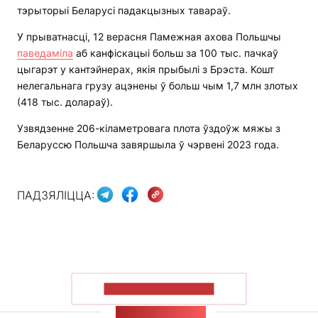
тэрыторыі Беларусі падакцызных тавараў.
У прыватнасці, 12 верасня Памежная ахова Польшчы
паведаміла
аб канфіскацыі больш за 100 тыс. пачкаў
цыгарэт у кантэйнерах, якія прыбылі з Брэста. Кошт
нелегальнага грузу ацэнены ў больш чым 1,7 млн ​​злотых
(418 тыс. долараў).
Узвядзенне 206-кіламетровага плота ўздоўж мяжы з
Беларуссю Польшча завяршыла ў чэрвені 2023 года.
ПАДЗЯЛІЦЦА:
ПАКАЗАЦЬ БОЛЬШ
СТУЖКА НАВІН