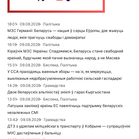
18:01
09.08.2026
Палітыка
МЗС Германіі: Беларусь — нацыя ў сэрцы Еўропы, дзе жывуць
людзі, якія прагнуць свабоды і дэмакратыі
16:19
09.08.2026
Палітыка
Кіраўнік МЗС Украіны: Спадзяемся, Беларусь стане свабоднай
краінай, будучыню якой пачне вызначаць народ, а не Масква
15:31
09.08.2026
Бяспека, Палітыка
У ССА праходзяць ваенныя зборы — на іх, як мяркуецца,
выкліканыя нядобрасумленныя работнікі сельскай гаспадаркі
14:26
09.08.2026
Грамадства
Двое беларускіх альпіністаў зніклі ў гарах Кыргызстана
13:51
09.08.2026
Бяспека, Палітыка
Латушка заклікаў краіны ЕС павялічыць падтрымку беларускіх
незалежных СМІ
13:42
09.08.2026
Грамадства
ДТЗ з удзелам міліцэйскага транспарту ў Кобрыне — супрацоўнікі
МУС дастаўленыя ў бальніцу