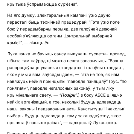
крытыка ўспрымаюцца сур’ёзна”.
На яго думку, электаральныя кампаніі ўжо даўно
перасталі быць тэхнічнай працэдурай. “Гэта ўжо поле
бою ў перадвыбарчы перыяд, дзе галоўнай дзеючай
асобай з’яўляюцца органы Цэнтральнай выбарчай
камісіі”, — лічыць ён.
Лукашэнка не бачыць сэнсу вывучаць сусветны досвед,
нібыта там наўрад ці можна нешта запазычыць. “Важна
распрацоўваць уласныя стандарты, і галоўны стандарт,
якому мы з вамі заўсёды ідзём, — гэта не тое, як нам
навяжуць нейкія прынцыпы “паводле паняццяў” (рус. “по
понятиям”, паводле негалосных законаў, у тым ліку
крымінальнага свету. —
“Позірк”
.) з боку АБСЕ ці яшчэ
нейкіх арганізацый, а тое, наколькі будуць адпавядаць
нашы законы і падзаконныя акты Канстытуцыі і наколькі
выбары будуць адпавядаць таму заканадаўству, якое
прынята ў нашых краінах”, — падкрэсліў Лукашэнка.
Гаворачы аб прэзідэнцкай выбарчай кампаніі, якая мае