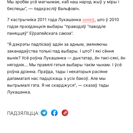
Мы зробім усё магчымае, каб наш народ жыў у міры і
бяспецы”, — падкрэсліў Вальфовіч.
7 кастрычніка 2011 года Лукашэнка
заявіў
, што ў 2010
годзе прэзідэнцкія выбары “праводзіў “паводле
паняццяў” Еўрапейскага саюза”.
“Я дэкрэты падпісваў адзін за адным, змяняючы
заканадаўства толькі пад выбары. І што? І які сёння
вынік? Усё роўна Лукашэнка — дыктатар, ён такі-сякі, ён
нягоднік… Мы правялі гэтыя выбары такім чынам. І ўсё
роўна дрэнна. Праўда, тады і некаторыя расіяне
дапамагалі нас падціскаць з усіх бакоў. Але мы
вытрымалі гэта. Я не скарджуся”, — сказаў тады
Лукашэнка.
ПАДЗЯЛІЦЦА: