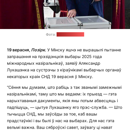
Фота:
сайт Лукашэнкі
19 верасня,
П
о
зірк
.
У Мінску яшчэ не вырашылі пытанне
запрашэння на прэзідэнцкія выбары 2025 года
міжнародных назіральнікаў, заявіў Аляксандр
Лукашэнка на сустрэчы з кіраўнікамі выбарчых органаў
некаторых краін СНД 19 верасня ў Мінску.
“Сёння мы думаем, што рабіць з так званымі замежнымі
назіральнікамі, таму што мы ведаем: іх прыезд — гэта
нарыхтаваныя дакументы, якія яны потым абвесцяць і
падпішуць, — цытуе Лукашэнку яго прэс-служба. — Што
тычыцца СНД, мы заўсёды за тое, каб вашы
прадстаўнікі і вы былі ў нас на выбарах. Для нас гэта
вельмі важна. Ваш сяброўскі савет, заўвагу ці нават