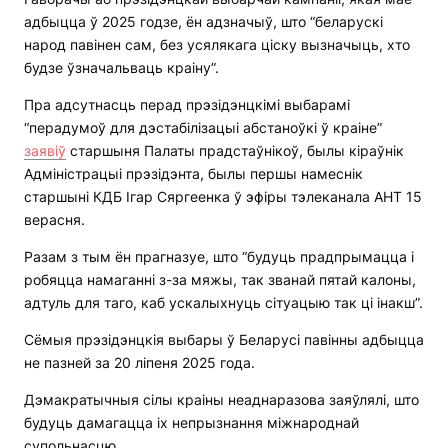
адбыцца ў 2025 годзе, ён адзначыў, што “беларускі
народ павінен сам, без усялякага ціску вызначыць, хто
будзе ўзначальваць краіну”.
Пра адсутнасць перад прэзідэнцкімі выбарамі
“перадумоў для дэстабілізацыі абстаноўкі ў краіне”
заявіў
старшыня Палаты прадстаўнікоў, былы кіраўнік
Адміністрацыі прэзідэнта, былы першы намеснік
старшыні КДБ Ігар Сяргеенка ў эфіры тэлеканала АНТ 15
верасня.
Разам з тым ён прагназуе, што “будуць прадпрымацца і
робяцца намаганні з-за мяжы, так званай пятай калоны,
адтуль для таго, каб ускалыхнуць сітуацыю так ці інакш”.
Сёмыя прэзідэнцкія выбары ў Беларусі павінны адбыцца
не пазней за 20 ліпеня 2025 года.
Дэмакратычныя сілы краіны неаднаразова заяўлялі, што
будуць дамагацца іх непрызнання міжнароднай
супольнасцю.