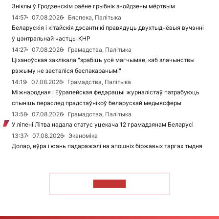
Зніклы ў Гродзенскім раёне грыбнік знойдзены мёртвым
14:57
07.08.2026
Бяспека, Палітыка
Беларускія і кітайскія дэсантнікі правядуць двухтыднёвыя вучэнні
ў цэнтральнай частцы КНР
14:27
07.08.2026
Грамадства, Палітыка
Ціханоўская заклікала "зрабіць усё магчымае, каб злачынствы
рэжыму не засталіся беспакаранымі"
14:19
07.08.2026
Грамадства, Палітыка
Міжнародная і Еўрапейская федэрацыі журналістаў патрабуюць
спыніць пераслед прадстаўнікоў беларускай медыясферы
13:58
07.08.2026
Грамадства, Палітыка
У ліпені Літва надала статус уцекача 12 грамадзянам Беларусі
13:37
07.08.2026
Эканоміка
Долар, еўра і юань падаражэлі на апошніх біржавых таргах тыдня
ЧЫТАЦЬ