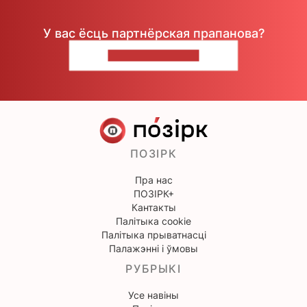
У вас ёсць партнёрская прапанова?
НАПІШЫЦЕ НАМ
ПОЗІРК
Пра нас
ПОЗІРК+
Кантакты
Палітыка cookie
Палітыка прыватнасці
Палажэнні і ўмовы
РУБРЫКІ
Усе навіны