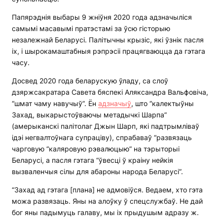
Папярэднія выбары 9 жніўня 2020 года адзначыліся
самымі масавымі пратэстамі за ўсю гісторыю
незалежнай Беларусі. Палітычны крызіс, які ўзнік пасля
іх, і шырокамаштабныя рэпрэсіі працягваюцца да гэтага
часу.
Досвед 2020 года беларускую ўладу, са слоў
дзяржсакратара Савета бяспекі Аляксандра Вальфовіча,
“шмат чаму навучыў”. Ён
адзначыў
, што “калектыўны
Захад, выкарыстоўваючы метадычкі Шарпа”
(амерыканскі палітолаг Джын Шарп, які падтрымліваў
ідэі негвалтоўнага супраціву), спрабаваў “развязаць
чарговую “каляровую рэвалюцыю” на тэрыторыі
Беларусі, а пасля гэтага “ўвесці ў краіну нейкія
вызваленчыя сілы для абароны народа Беларусі”.
“Захад ад гэтага [плана] не адмовіўся. Ведаем, хто гэта
можа развязаць. Яны на алоўку ў спецслужбаў. Не дай
бог яны падымуць галаву, мы іх прыдушым адразу ж.