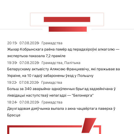
ПАКАЗАЦЬ БОЛЬШ
СТУЖКА НАВІН
20:15
07.08.2026
Грамадства
Жыхар Кобрынскага раёна памёр ад перадазіроўкі алкаголю —
экспертыза паказала 7,2 праміле
19:39
07.08.2026
Грамадства, Палітыка
Беларускаму актывісту Аляксею Францкевічу, які пражывае ва
Украіне, на 10 гадоў забаронены ўезд у Польшчу
19:22
07.08.2026
Грамадства
Больш за 340 аварыйна-аднаўленчых брыгад задзейнічана ў
ліквідацыі наступстваў непагадзі — "Белэнерга"
18:24
07.08.2026
Грамадства
Двухгадовая дзяўчынка выпала з акна чацвёртага паверха ў
Брэсце