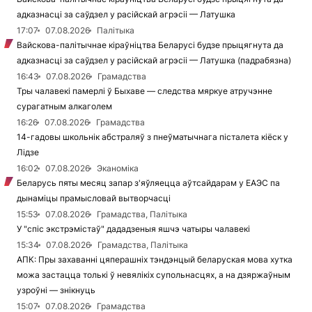
адказнасці за саўдзел у расійскай агрэсіі — Латушка
17:07
07.08.2026
Палітыка
Вайскова-палітычнае кіраўніцтва Беларусі будзе прыцягнута да
адказнасці за саўдзел у расійскай агрэсіі — Латушка (падрабязна)
16:43
07.08.2026
Грамадства
Тры чалавекі памерлі ў Быхаве — следства мяркуе атручэнне
сурагатным алкаголем
16:26
07.08.2026
Грамадства
14-гадовы школьнік абстраляў з пнеўматычнага пісталета кіёск у
Лідзе
16:02
07.08.2026
Эканоміка
Беларусь пяты месяц запар з'яўляецца аўтсайдарам у ЕАЭС па
дынаміцы прамысловай вытворчасці
15:53
07.08.2026
Грамадства, Палітыка
У "спіс экстрэмістаў" дададзеныя яшчэ чатыры чалавекі
15:34
07.08.2026
Грамадства, Палітыка
АПК: Пры захаванні цяперашніх тэндэнцый беларуская мова хутка
можа застацца толькі ў невялікіх супольнасцях, а на дзяржаўным
узроўні — знікнуць
15:07
07.08.2026
Грамадства