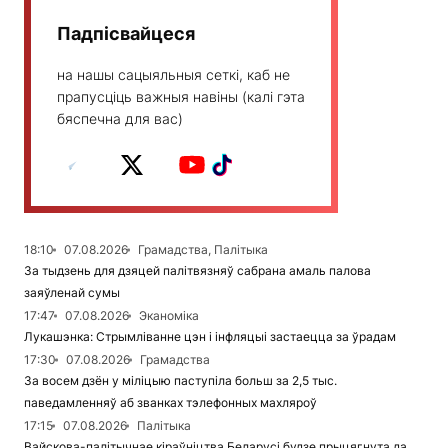
Падпісвайцеся
на нашы сацыяльныя сеткі, каб не
прапусціць важныя навіны (калі гэта
бяспечна для вас)
18:10
07.08.2026
Грамадства, Палітыка
За тыдзень для дзяцей палітвязняў сабрана амаль палова
заяўленай сумы
17:47
07.08.2026
Эканоміка
Лукашэнка: Стрымліванне цэн і інфляцыі застаецца за ўрадам
17:30
07.08.2026
Грамадства
За восем дзён у міліцыю паступіла больш за 2,5 тыс.
паведамленняў аб званках тэлефонных махляроў
17:15
07.08.2026
Палітыка
Вайскова-палітычнае кіраўніцтва Беларусі будзе прыцягнута да