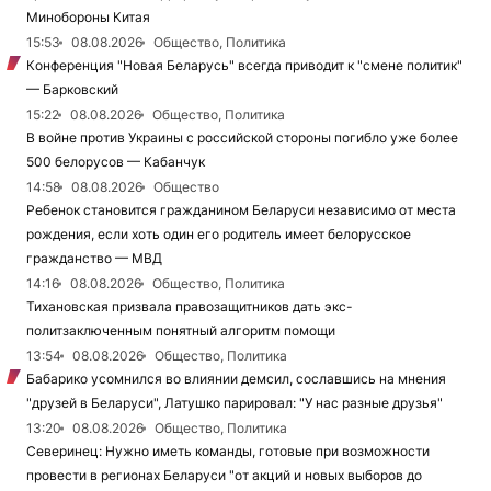
Минобороны Китая
15:53
08.08.2026
Общество, Политика
Конференция "Новая Беларусь" всегда приводит к "смене политик"
— Барковский
15:22
08.08.2026
Общество, Политика
В войне против Украины с российской стороны погибло уже более
500 белорусов — Кабанчук
14:58
08.08.2026
Общество
Ребенок становится гражданином Беларуси независимо от места
рождения, если хоть один его родитель имеет белорусское
гражданство — МВД
14:16
08.08.2026
Общество, Политика
Тихановская призвала правозащитников дать экс-
политзаключенным понятный алгоритм помощи
13:54
08.08.2026
Общество, Политика
Бабарико усомнился во влиянии демсил, сославшись на мнения
"друзей в Беларуси", Латушко парировал: "У нас разные друзья"
13:20
08.08.2026
Общество, Политика
Северинец: Нужно иметь команды, готовые при возможности
провести в регионах Беларуси "от акций и новых выборов до