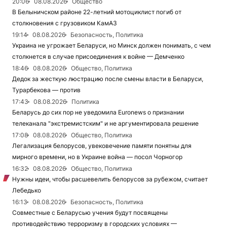
20:06
08.08.2026
Общество
В Белыничском районе 22-летний мотоциклист погиб от
столкновения с грузовиком КамАЗ
19:14
08.08.2026
Безопасность, Политика
Украина не угрожает Беларуси, но Минск должен понимать, с чем
столкнется в случае присоединения к войне — Демченко
18:46
08.08.2026
Общество, Политика
Дедок за жесткую люстрацию после смены власти в Беларуси,
Турарбекова — против
17:43
08.08.2026
Политика
Беларусь до сих пор не уведомила Euronews о признании
телеканала "экстремистским" и не аргументировала решение
17:08
08.08.2026
Общество, Политика
Легализация белорусов, увековечение памяти понятны для
мирного времени, но в Украине война — посол Чорногор
16:32
08.08.2026
Общество, Политика
Нужны идеи, чтобы расшевелить белорусов за рубежом, считает
Лебедько
16:13
08.08.2026
Безопасность, Политика
Совместные с Беларусью учения будут посвящены
противодействию терроризму в городских условиях —