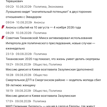
Терешкович
09:22
10.08.2026
Политика, Экономика
Лукашенко видит “значительный потенциал” в двусторонних
отношениях с Эквадором
09:04
10.08.2026
Анонсы
Анонсы событий на 10 августа — 4 ноября 2026 года
08:29
10.08.2026
Политика
Советник Тихановской: Минск активизировал использование
Интерпола для политического преследования, новые случаи —
еженедельно
23:13
09.08.2026
Политика
Тихановская: 2020 год показал, что жизнь умеет делать сюрпризы
19:21
09.08.2026
Общество, Политика
Миссию демсил в Киеве возглавила Зазулинская (дополнено)
18:28
09.08.2026
Общество
Смертельное ДТП в Сморгонском районе — водитель мопеда сбил
59-летнюю женщину
18:15
09.08.2026
Общество, Политика
Миссию демсил в Киеве возглавила Зазулинская
17:51
09.08.2026
Политика
МИД Германии: Беларусь — нация в сердце Европы, где живут