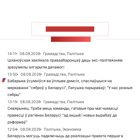
ПАКАЗАЦЬ БОЛЬШ
СТУЖКА НАВІН
14:11
08.08.2026
Грамадства, Палітыка
Ціханоўская заклікала праваабаронцаў даць экс-палітвязням
зразумелы алгарытм дапамогі
13:50
08.08.2026
Грамадства, Палітыка
Бабарыка ўсумніўся ва ўплыве дэмсіл, спаслаўшыся на
меркаванні "сяброў у Беларусі", Латушка парыраваў: "У нас розныя
сябры"
13:15
08.08.2026
Грамадства, Палітыка
Севярынец: Трэба мець каманды, гатовыя пры магчымасці
правесці ў рэгіёнах Беларусі "ад акцый і новых вырабаў да
рэформаў"
12:54
08.08.2026
Палітыка, Эканоміка
Беларусь могуць падключыць да рэалізацыі праекта першага