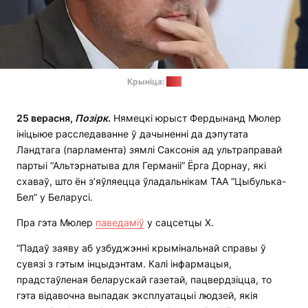
Крыніца:
Bild
25 верасня,
Позірк
.
Нямецкі юрыст Фердынанд Мюлер
ініцыюе расследаванне ў дачыненні да дэпутата
Ландтага (парламента) зямлі Саксонія ад ультраправай
партыі “Альтэрнатыва для Германіі” Ёрга Дорнау, які
схаваў, што ён з’яўляецца ўладальнікам ТАА “Цыбулька-
Бел” у Беларусі.
Пра гэта Мюлер
паведаміў
у сацсетцы X.
“Падаў заяву аб узбуджэнні крымінальнай справы ў
сувязі з гэтым інцыдэнтам. Калі інфармацыя,
прадстаўленая беларускай газетай, пацвердзіцца, то
гэта відавочна выпадак эксплуатацыі людзей, якія