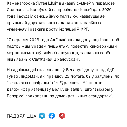
Каменагорска Яўген Шміт выказаў сумнеў у перамозе
Святланы Ціханоўскай на прэзідэнцкіх выбарах 2020
года і асудзіў санкцыйную палітыку, назваўшы яе
прычынай двухразовага падаражэння калійных
угнаенняў і рэзкага росту інфляцыі ў ФРГ.
17 верасня 2023 года АдГ накіравала дэпутацкі запыт аб
падтрымцы ўрадам “ініцыятыў, праектаў канферэнцый,
мерапрыемстваў, якія фінансуюцца, заснаваных або
ініцыяваных Святланай Ціханоўскай”.
На адзіным дні галасавання ў Беларусі дэпутат ад АдГ
Гунар Ліндэман, які прайшоў 25 лютага, быў заяўлены як
“незалежны назіральнік” з Еўрасаюза. У інтэрв’ю
дзяржінфармагенцтву БелТА ён заявіў, што “выбары ў
Беларусі праходзяць па дэмакратычных стандартах”.
ПАДЗЯЛІЦЦА: