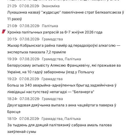
21:25
07.08.2026
Эканоміка
Лукашэнка назваў “жудасцю” павелічэнне страт Белкаапсаюза ў
11 разоў
21:08
07.08.2026
Палітыка
Хроніка палітычных рэпрэсій за 6–7 жніўня 2026 года
20:15
07.08.2026
Грамадства
Жыхар Кобрынскага раёна памёр ад перадазіроўкі алкаголю —
экспертыза паказала 7,2 праміле
19:39
07.08.2026
Грамадства, Палітыка
Беларускаму актывісту Аляксею Францкевічу, які пражывае ва
Украіне, на 10 гадоў забаронены ўезд у Польшчу
19:22
07.08.2026
Грамадства
Больш за 340 аварыйна-аднаўленчых брыгад задзейнічана ў
ліквідацыі наступстваў непагадзі — "Белэнерга"
18:24
07.08.2026
Грамадства
Двухгадовая дзяўчынка выпала з акна чацвёртага паверха ў
Брэсце
18:10
07.08.2026
Грамадства, Палітыка
За тыдзень для дзяцей палітвязняў сабрана амаль палова
заяўленай сумы