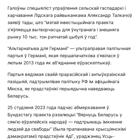
Галоўны спецыяліст упраўлення сельскай гаспадаркі і
харчавання Лідскага райвыканкама Аляксандр Талкачоў
заявіў тады, што “мэтай інвестыцыйнага праекта
з’яўляецца вытворчасць для ўнутранага і знешняга
рынку 10 тыс. тон рэпчатай цыбулі ў год”.
“Альтэрнатыва для Германіі” — ультраправая палітычная
партыя ў Германіі, якая першапачаткова з’явілася ў
лютым 2013 года як аб’яднанне еўраскептыкаў.
Партыя вядомая сваёй прарасійскай і антыўкраінскай
пазіцыяй, падтрымлівае палітыку РФ ім афіцыйнага
Мінска, яе прадстаўнікі перыядычна наведваюць
Беларусь.
25 студзеня 2023 года падчас абмеркавання ў
Бундэстагу праекта рэзалюцыі “Вярнуць Беларусь у
сям’ю еўрапейскіх народаў — падтрымаць імкненне
людзей да свабоды” (была прапанавана хрысціянскімі
дэмакратамі) прадстаўнік АдГ, ураджэнец Усць-