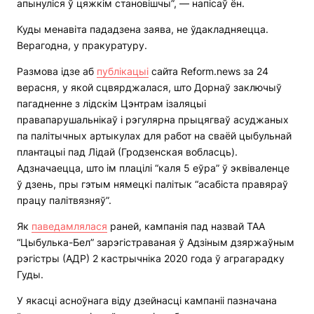
апынуліся ў цяжкім становішчы”, — напісаў ён.
Куды менавіта пададзена заява, не ўдакладняецца.
Верагодна, у пракуратуру.
Размова ідзе аб
публікацыі
сайта Reform.news за 24
верасня, у якой сцвярджалася, што Дорнаў заключыў
пагадненне з лідскім Цэнтрам ізаляцыі
правапарушальнікаў і рэгулярна прыцягваў асуджаных
па палітычных артыкулах для работ на сваёй цыбульнай
плантацыі пад Лідай (Гродзенская вобласць).
Адзначаецца, што ім плацілі “каля 5 еўра” ў эквіваленце
ў дзень, пры гэтым нямецкі палітык “асабіста правяраў
працу палітвязняў”.
Як
паведамлялася
раней, кампанія пад назвай ТАА
“Цыбулька-Бел” зарэгістраваная ў Адзіным дзяржаўным
рэгістры (АДР) 2 кастрычніка 2020 года ў аграгарадку
Гуды.
У якасці асноўнага віду дзейнасці кампаніі пазначана