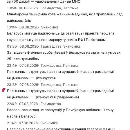
за 700 дамоў — удакладненыя даныя МНС
10:58
08.08.2026
Грамадства, Палітыка
Мінабароны пашырыла кола жанчын-медыкаў, якія трапляюць пад
вайсковы ўлік
10:04
08.08.2026
Эканоміка
Беларусь могуць падключыць да рэалізацыі праекта першага
грузавога чыгуначнага маршруту паміж РФ і Пакістанам
09:36
08.08.2026
Грамадства, Эканоміка
За тыдзень фізічныя асобы ўвезлі ў Беларусь на льготных умовах
251 электрамабіль
23:48
07.08.2026
Грамадства, Палітыка
Палітычныя структуры павінны супрацоўнічаць з грамадскімі
ініцыятывамі — Ціханоўская
23:23
07.08.2026
Грамадства, Палітыка
Палітычныя структуры павінны супрацоўнічаць з грамадскімі
ініцыятывамі — Ціханоўская (падрабязна)
22:02
07.08.2026
Грамадства
Рассельгаснагляд не прапусціў у Пскоўскую вобласць 1 тону
масла з Беларусі
21:47
07.08.2026
Эканоміка
Падпісана пагадненне аб электронным гандлі таварамі ў ЕАЭС