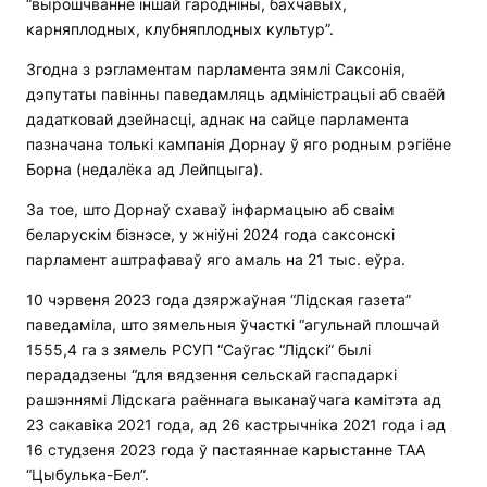
“вырошчванне іншай гародніны, бахчавых,
карняплодных, клубняплодных культур”.
Згодна з рэгламентам парламента зямлі Саксонія,
дэпутаты павінны паведамляць адміністрацыі аб сваёй
дадатковай дзейнасці, аднак на сайце парламента
пазначана толькі кампанія Дорнау ў яго родным рэгіёне
Борна (недалёка ад Лейпцыга).
За тое, што Дорнаў схаваў інфармацыю аб сваім
беларускім бізнэсе, у жніўні 2024 года саксонскі
парламент аштрафаваў яго амаль на 21 тыс. еўра.
10 чэрвеня 2023 года дзяржаўная “Лідская газета”
паведаміла, што зямельныя ўчасткі “агульнай плошчай
1555,4 га з зямель РСУП “Саўгас “Лідскі” былі
перададзены “для вядзення сельскай гаспадаркі
рашэннямі Лідскага раённага выканаўчага камітэта ад
23 сакавіка 2021 года, ад 26 кастрычніка 2021 года і ад
16 студзеня 2023 года ў пастаяннае карыстанне ТАА
“Цыбулька-Бел”.