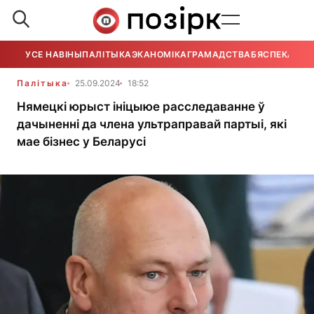
УСЕ НАВІНЫ
ПАЛІТЫКА
ЭКАНОМІКА
ГРАМАДСТВА
БЯСПЕКА
УСЕ
Палітыка
25.09.2024
18:52
Нямецкі юрыст ініцыюе расследаванне ў
дачыненні да члена ультраправай партыі, які
мае бізнес у Беларусі