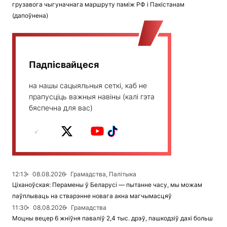
грузавога чыгуначнага маршруту паміж РФ і Пакістанам
(дапоўнена)
Падпісвайцеся
на нашы сацыяльныя сеткі, каб не
прапусціць важныя навіны (калі гэта
бяспечна для вас)
12:13
08.08.2026
Грамадства, Палітыка
Ціханоўская: Перамены ў Беларусі — пытанне часу, мы можам
паўплываць на стварэнне новага акна магчымасцяў
11:30
08.08.2026
Грамадства
Моцны вецер 6 жніўня паваліў 2,4 тыс. дрэў, пашкодзіў дахі больш