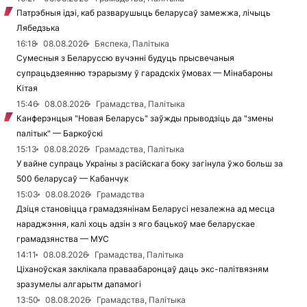
Патрэбныя ідэі, каб разварушыць беларусаў замежжа, лічыць
Лябедзька
16:18
08.08.2026
Бяспека, Палітыка
Сумесныя з Беларуссю вучэнні будуць прысвечаныя
супрацьдзеянню тэрарызму ў гарадскіх ўмовах — Мінабароны
Кітая
15:46
08.08.2026
Грамадства, Палітыка
Канферэнцыя "Новая Беларусь" заўжды прыводзіць да "змены
палітык" — Баркоўскі
15:13
08.08.2026
Грамадства, Палітыка
У вайне супраць Украіны з расійскага боку загінула ўжо больш за
500 беларусаў — Кабанчук
15:03
08.08.2026
Грамадства
Дзіця становіцца грамадзянінам Беларусі незалежна ад месца
нараджэння, калі хоць адзін з яго бацькоў мае беларускае
грамадзянства — МУС
14:11
08.08.2026
Грамадства, Палітыка
Ціханоўская заклікала праваабаронцаў даць экс-палітвязням
зразумелы алгарытм дапамогі
13:50
08.08.2026
Грамадства, Палітыка