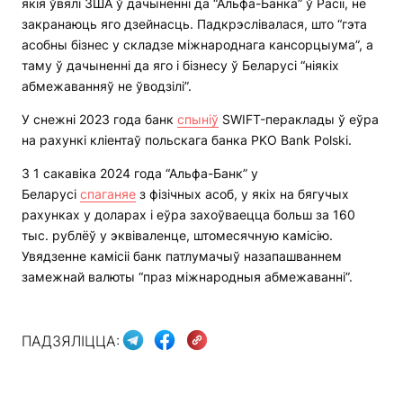
якія ўвялі ЗША ў дачыненні да “Альфа-Банка” ў Расіі, не
закранаюць яго дзейнасць. Падкрэслівалася, што “гэта
асобны бізнес у складзе міжнароднага кансорцыума”, а
таму ў дачыненні да яго і бізнесу ў Беларусі “ніякіх
абмежаванняў не ўводзілі”.
У снежні 2023 года банк
спыніў
SWIFT-пераклады ў еўра
на рахункі кліентаў польскага банка PKO Bank Polski.
З 1 сакавіка 2024 года “Альфа-Банк” у
Беларусі
спаганяе
з фізічных асоб, у якіх на бягучых
рахунках у доларах і еўра захоўваецца больш за 160
тыс. рублёў у эквіваленце, штомесячную камісію.
Увядзенне камісіі банк патлумачыў назапашваннем
замежнай валюты “праз міжнародныя абмежаванні”.
ПАДЗЯЛІЦЦА: