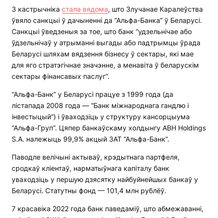
3 кастрычніка
стала вядома
, што Злучанае Каралеўства
ўвяло санкцыі ў дачыненні да “Альфа-Банка” ў Беларусі.
Санкцыі ўведзеныя за тое, што банк “удзельнічае або
ўдзельнічаў у атрыманні выгады або падтрымцы ўрада
Беларусі шляхам вядзення бізнесу ў сектары, які мае
для яго стратэгічнае значэнне, а менавіта ў беларускім
сектары фінансавых паслуг”.
“Альфа-Банк” у Беларусі працуе з 1999 года (да
лістапада 2008 года — “Банк міжнароднага гандлю і
інвестыцый”) і ўваходзіць у структуру кансорцыума
“Альфа-Груп”. Цяпер банкаўскаму холдынгу АBH Holdings
S.A. належыць 99,9% акцый ЗАТ “Альфа-Банк”.
Паводле велічыні актываў, крэдытнага партфеля,
сродкаў кліентаў, нарматыўнага капіталу банк
уваходзіць у першую дзясятку найбуйнейшых банкаў у
Беларусі. Статутны фонд — 101,4 млн рублёў.
7 красавіка 2022 года банк паведаміў, што абмежаванні,