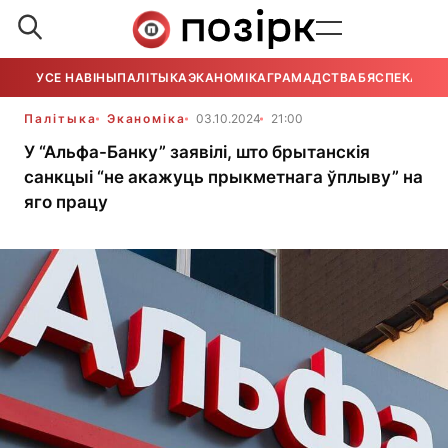
УСЕ НАВІНЫ
ПАЛІТЫКА
ЭКАНОМІКА
ГРАМАДСТВА
БЯСПЕКА
УСЕ
Палітыка
Эканоміка
03.10.2024
21:00
У “Альфа-Банку” заявілі, што брытанскія
санкцыі “не акажуць прыкметнага ўплыву” на
яго працу