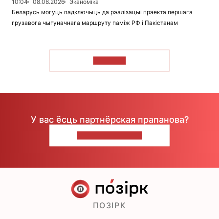
10:04
08.08.2026
Эканоміка
Беларусь могуць падключыць да рэалізацыі праекта першага
грузавога чыгуначнага маршруту паміж РФ і Пакістанам
ЧЫТАЦЬ
У вас ёсць партнёрская прапанова?
НАПІШЫЦЕ НАМ
ПОЗІРК