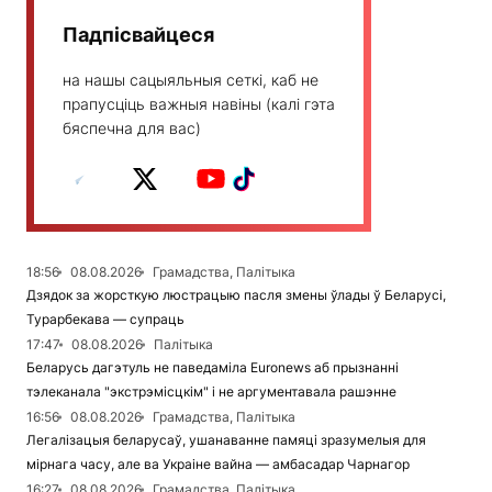
Падпісвайцеся
на нашы сацыяльныя сеткі, каб не
прапусціць важныя навіны (калі гэта
бяспечна для вас)
18:56
08.08.2026
Грамадства, Палітыка
Дзядок за жорсткую люстрацыю пасля змены ўлады ў Беларусі,
Турарбекава — супраць
17:47
08.08.2026
Палітыка
Беларусь дагэтуль не паведаміла Euronews аб прызнанні
тэлеканала "экстрэмісцкім" і не аргументавала рашэнне
16:56
08.08.2026
Грамадства, Палітыка
Легалізацыя беларусаў, ушанаванне памяці зразумелыя для
мірнага часу, але ва Украіне вайна — амбасадар Чарнагор
16:27
08.08.2026
Грамадства, Палітыка