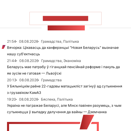
ПАКАЗАЦЬ БОЛЬШ
СТУЖКА НАВІН
21:54
08.08.2026
Грамадства, Палітыка
Вячорка: Цікавасць да канферэнцыі "Новая Беларусь" вызначае
нашу суб'ектнасць
21:44
08.08.2026
Грамадства, Эканоміка
Беларусь мае патрэбу ў гіганцкай пенсійнай рэформе і пакуль да
яе зусім не гатовая — Львоўскі
20:13
08.08.2026
Грамадства
У Бялыніцкім раёне 22-гадовы матацыкліст загінуў ад сутыкнення
з грузавіком КамАЗ
19:20
08.08.2026
Бяспека, Палітыка
Украіна не пагражае Беларусі, але Мінск павінен разумець, з чым
сутыкнецца ў выпадку далучэння да вайны — Дземчанка