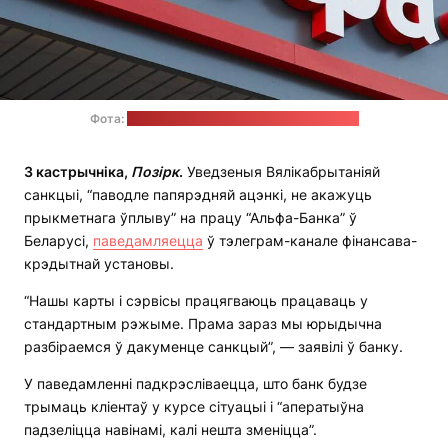
Фота:
старонка "Альфа-Банка" ў "Фэйсбуку"
3 кастрычніка,
Позірк
.
Уведзеныя Вялікабрытаніяй
санкцыі, “паводле папярэдняй ацэнкі, не акажуць
прыкметнага ўплыву” на працу “Альфа-Банка” ў
Беларусі,
паведамляецца
ў тэлеграм-канале фінансава-
крэдытнай установы.
“Нашы карты і сэрвісы працягваюць працаваць у
стандартным рэжыме. Прама зараз мы юрыдычна
разбіраемся ў дакуменце санкцый”, — заявілі ў банку.
У паведамленні падкрэсліваецца, што банк будзе
трымаць кліентаў у курсе сітуацыі і “аператыўна
падзеліцца навінамі, калі нешта зменіцца”.