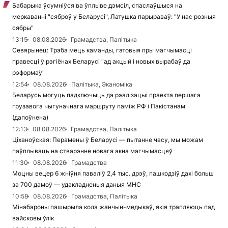
Бабарыка ўсумніўся ва ўплыве дэмсіл, спаслаўшыся на
меркаванні "сяброў у Беларусі", Латушка парыраваў: "У нас розныя
сябры"
13:15
08.08.2026
Грамадства, Палітыка
Севярынец: Трэба мець каманды, гатовыя пры магчымасці
правесці ў рэгіёнах Беларусі "ад акцый і новых вырабаў да
рэформаў"
12:54
08.08.2026
Палітыка, Эканоміка
Беларусь могуць падключыць да рэалізацыі праекта першага
грузавога чыгуначнага маршруту паміж РФ і Пакістанам
(дапоўнена)
12:13
08.08.2026
Грамадства, Палітыка
Ціханоўская: Перамены ў Беларусі — пытанне часу, мы можам
паўплываць на стварэнне новага акна магчымасцяў
11:30
08.08.2026
Грамадства
Моцны вецер 6 жніўня паваліў 2,4 тыс. дрэў, пашкодзіў дахі больш
за 700 дамоў — удакладненыя даныя МНС
10:58
08.08.2026
Грамадства, Палітыка
Мінабароны пашырыла кола жанчын-медыкаў, якія трапляюць пад
вайсковы ўлік