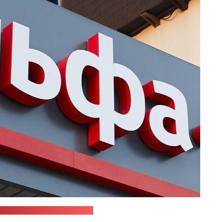
Альфа-Банка" в "Фейсбуке"