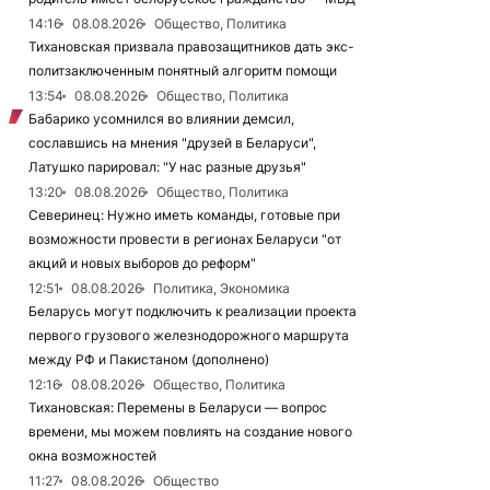
14:16
08.08.2026
Общество, Политика
Тихановская призвала правозащитников дать экс-
политзаключенным понятный алгоритм помощи
13:54
08.08.2026
Общество, Политика
Бабарико усомнился во влиянии демсил,
сославшись на мнения "друзей в Беларуси",
Латушко парировал: "У нас разные друзья"
13:20
08.08.2026
Общество, Политика
Северинец: Нужно иметь команды, готовые при
возможности провести в регионах Беларуси "от
акций и новых выборов до реформ"
12:51
08.08.2026
Политика, Экономика
Беларусь могут подключить к реализации проекта
первого грузового железнодорожного маршрута
между РФ и Пакистаном (дополнено)
12:16
08.08.2026
Общество, Политика
Тихановская: Перемены в Беларуси — вопрос
времени, мы можем повлиять на создание нового
окна возможностей
11:27
08.08.2026
Общество