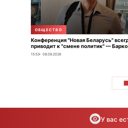
ОБЩЕСТВО
Конференция "Новая Беларусь" всег
приводит к "смене политик" — Барк
15:53
08.08.2026
П
У вас е