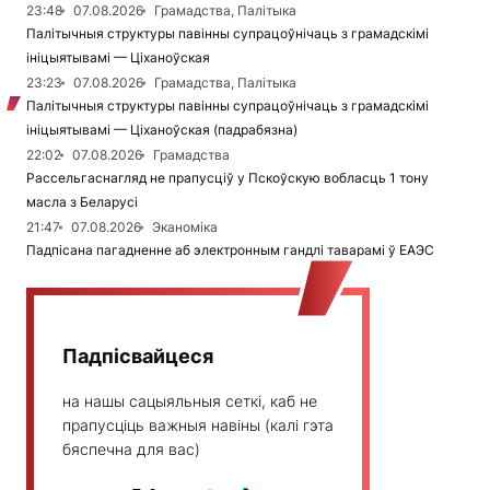
23:48
07.08.2026
Грамадства, Палітыка
Палітычныя структуры павінны супрацоўнічаць з грамадскімі
ініцыятывамі — Ціханоўская
23:23
07.08.2026
Грамадства, Палітыка
Палітычныя структуры павінны супрацоўнічаць з грамадскімі
ініцыятывамі — Ціханоўская (падрабязна)
22:02
07.08.2026
Грамадства
Рассельгаснагляд не прапусціў у Пскоўскую вобласць 1 тону
масла з Беларусі
21:47
07.08.2026
Эканоміка
Падпісана пагадненне аб электронным гандлі таварамі ў ЕАЭС
Падпісвайцеся
на нашы сацыяльныя сеткі, каб не
прапусціць важныя навіны (калі гэта
бяспечна для вас)