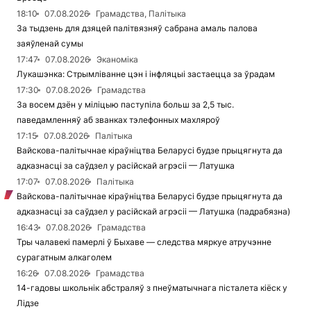
18:10
07.08.2026
Грамадства, Палітыка
За тыдзень для дзяцей палітвязняў сабрана амаль палова
заяўленай сумы
17:47
07.08.2026
Эканоміка
Лукашэнка: Стрымліванне цэн і інфляцыі застаецца за ўрадам
17:30
07.08.2026
Грамадства
За восем дзён у міліцыю паступіла больш за 2,5 тыс.
паведамленняў аб званках тэлефонных махляроў
17:15
07.08.2026
Палітыка
Вайскова-палітычнае кіраўніцтва Беларусі будзе прыцягнута да
адказнасці за саўдзел у расійскай агрэсіі — Латушка
17:07
07.08.2026
Палітыка
Вайскова-палітычнае кіраўніцтва Беларусі будзе прыцягнута да
адказнасці за саўдзел у расійскай агрэсіі — Латушка (падрабязна)
16:43
07.08.2026
Грамадства
Тры чалавекі памерлі ў Быхаве — следства мяркуе атручэнне
сурагатным алкаголем
16:26
07.08.2026
Грамадства
14-гадовы школьнік абстраляў з пнеўматычнага пісталета кіёск у
Лідзе