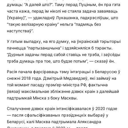
думаць: “А далей што?”. Таму перад Пуціным, ён пра гэта
часта кажа, перад ім ніколі не стаяла задача заваяваць
[Украіну]”, — удакладніў Лукашэнка, падкрэсліўшы, што
“такую велізарную краіну” нельга “падмяць без
наступстваў”.
У гэтым выпадку, на яго думку, на ўкраінскай тэрыторыі
пачнецца “партызаншчына” і здзяйсняліся б тэракты.
“Дурныя задачы перад сабой ставіць не трэба, і заўсёды
трэба думаць пра тое, што будзе потым”, — сказаў ён.
Расія пачала фарсіраваць тэму інтэграцыі з Беларуссю ў
снежні 2018 года. Дзмітрый Мядзведзеў, які займаў на
той момант пасаду прэм’ер-міністра РФ, фактычна
ўвязаў максімальнае збліжэнне дзвюх краін з далейшай
падтрымкай Мінска з боку Масквы.
Спалучэнне дзвюх краін інтэнсіфікавалася ў 2020 годзе
— пасля сфальсіфікаваных прэзідэнцкіх выбараў у
Беларусі, калі Масква падтрымала Аляксандра