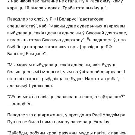
У нас ніколі так пытанне не стала. Ну ў Расіі сяму-каму
карціць і ў высокіх колах. Трэба гэта выкінуць”.
Паводле яго слоў, у РФ і Беларусі “дастаткова
спецыялістаў”, каб, “маючы дзве суверэнныя дзяржавы,
выбудаваць такія цесныя адносіны ў Саюзнай дзяржаве,
стварыць гэтую Саюзную дзяржаву”. Ён падкрэсліў, што
быў “ініцыятарам гэтага яшчэ пры [прэзідэнце РФ
Барысе] Ельцыне”.
“Мы можам выбудаваць такія адносіны, якія будуць
больш цеснымі і моцнымі, чым ва ўнітарнай дзяржаве. І
ніхто ні на каго крыўдзіцца не будзе. Нам гэта трэба”, —
адзначыў Лукашэнка.
“Сёння можна нахіліць, заваяваць нешта, а заўтра што?”
— дадаў ён.
Паводле яго сцвярджэння, у прэзідэнта Расіі Уладзіміра
Пуціна не было і няма намеру заваяваць Украіну.
“Заўсёды, робячы крок, разумны мудры палітык павінен