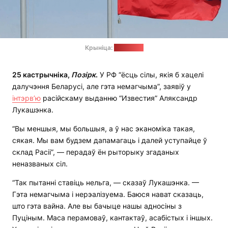
Крыніца:
e-cis_info
25 кастрычніка,
П
о
зірк
.
У РФ “ёсць сілы, якія б хацелі
далучэння Беларусі, але гэта немагчыма”, заявіў у
інтэрв’ю
расійскаму выданню “Известия” Аляксандр
Лукашэнка.
“Вы меншыя, мы большыя, а ў нас эканоміка такая,
сякая. Мы вам будзем дапамагаць і далей уступайце ў
склад Расіі”, — перадаў ён рыторыку згаданых
неназваных сіл.
“Так пытанні ставіць нельга, — сказаў Лукашэнка. —
Гэта немагчыма і нерэалізуема. Баюся нават сказаць,
што гэта вайна. Але вы бачыце нашы адносіны з
Пуціным. Маса перамоваў, кантактаў, асабістых і іншых.