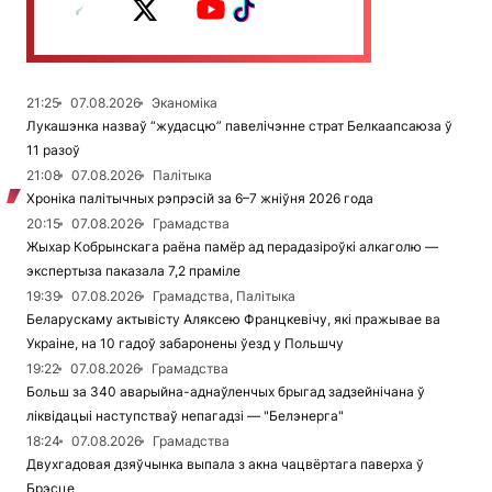
21:25
07.08.2026
Эканоміка
Лукашэнка назваў “жудасцю” павелічэнне страт Белкаапсаюза ў
11 разоў
21:08
07.08.2026
Палітыка
Хроніка палітычных рэпрэсій за 6–7 жніўня 2026 года
20:15
07.08.2026
Грамадства
Жыхар Кобрынскага раёна памёр ад перадазіроўкі алкаголю —
экспертыза паказала 7,2 праміле
19:39
07.08.2026
Грамадства, Палітыка
Беларускаму актывісту Аляксею Францкевічу, які пражывае ва
Украіне, на 10 гадоў забаронены ўезд у Польшчу
19:22
07.08.2026
Грамадства
Больш за 340 аварыйна-аднаўленчых брыгад задзейнічана ў
ліквідацыі наступстваў непагадзі — "Белэнерга"
18:24
07.08.2026
Грамадства
Двухгадовая дзяўчынка выпала з акна чацвёртага паверха ў
Брэсце