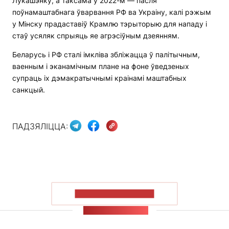
Лукашэнку, а таксама ў 2022-м — пасля
поўнамаштабнага ўварвання РФ ва Украіну, калі рэжым
у Мінску прадаставіў Крамлю тэрыторыю для нападу і
стаў усяляк спрыяць яе агрэсіўным дзеянням.
Беларусь і РФ сталі імкліва збліжацца ў палітычным,
ваенным і эканамічным плане на фоне ўведзеных
супраць іх дэмакратычнымі краінамі маштабных
санкцый.
ПАДЗЯЛІЦЦА:
ПАКАЗАЦЬ БОЛЬШ
СТУЖКА НАВІН