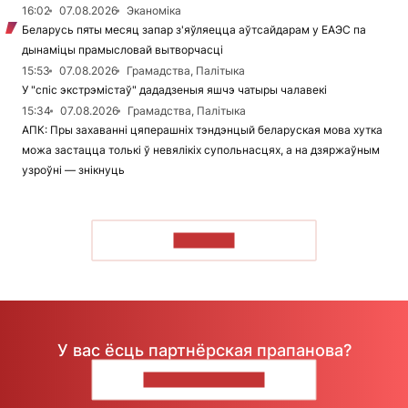
16:02
07.08.2026
Эканоміка
Беларусь пяты месяц запар з'яўляецца аўтсайдарам у ЕАЭС па
дынаміцы прамысловай вытворчасці
15:53
07.08.2026
Грамадства, Палітыка
У "спіс экстрэмістаў" дададзеныя яшчэ чатыры чалавекі
15:34
07.08.2026
Грамадства, Палітыка
АПК: Пры захаванні цяперашніх тэндэнцый беларуская мова хутка
можа застацца толькі ў невялікіх супольнасцях, а на дзяржаўным
узроўні — знікнуць
ЧЫТАЦЬ
У вас ёсць партнёрская прапанова?
НАПІШЫЦЕ НАМ