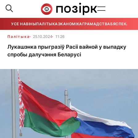
УСЕ НАВІНЫ
ПАЛІТЫКА
ЭКАНОМІКА
ГРАМАДСТВА
БЯСПЕКА
УСЕ
Палітыка
25.10.2024
11:26
Лукашэнка прыгразіў Расіі вайной у выпадку
спробы далучэння Беларусі