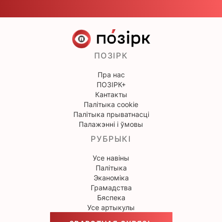
ПОЗІРК
Пра нас
ПОЗІРК+
Кантакты
Палітыка cookie
Палітыка прыватнасці
Палажэнні і ўмовы
РУБРЫКІ
Усе навіны
Палітыка
Эканоміка
Грамадства
Бяспека
Усе артыкулы