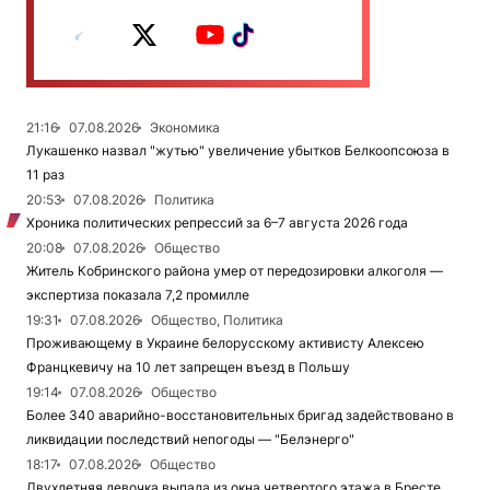
21:16
07.08.2026
Экономика
Лукашенко назвал "жутью" увеличение убытков Белкоопсоюза в
11 раз
20:53
07.08.2026
Политика
Хроника политических репрессий за 6–7 августа 2026 года
20:08
07.08.2026
Общество
Житель Кобринского района умер от передозировки алкоголя —
экспертиза показала 7,2 промилле
19:31
07.08.2026
Общество, Политика
Проживающему в Украине белорусскому активисту Алексею
Францкевичу на 10 лет запрещен въезд в Польшу
19:14
07.08.2026
Общество
Более 340 аварийно-восстановительных бригад задействовано в
ликвидации последствий непогоды — "Белэнерго"
18:17
07.08.2026
Общество
Двухлетняя девочка выпала из окна четвертого этажа в Бресте