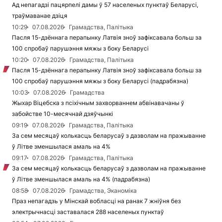
Ад непагадзі пацярпелі дамы ў 57 населеных пунктаў Беларусі,
траўмаванае дзіця
10:29
07.08.2026
Грамадства, Палітыка
Пасля 15-дзённага перапынку Латвія зноў зафіксавала больш за
100 спробаў парушэння мяжы з боку Беларусі
10:20
07.08.2026
Грамадства, Палітыка
Пасля 15-дзённага перапынку Латвія зноў зафіксавала больш за
100 спробаў парушэння мяжы з боку Беларусі (падрабязна)
10:03
07.08.2026
Грамадства
Жыхар Віцебска з псіхічным захворваннем абвінавачаны ў
забойстве 10-месячнай дзяўчынкі
09:19
07.08.2026
Грамадства, Палітыка
За сем месяцаў колькасць беларусаў з дазволам на пражыванне
ў Літве зменшылася амаль на 4%
09:17
07.08.2026
Грамадства, Палітыка
За сем месяцаў колькасць беларусаў з дазволам на пражыванне
ў Літве зменшылася амаль на 4% (падрабязна)
08:58
07.08.2026
Грамадства, Эканоміка
Праз непагадзь у Мінскай вобласці на ранак 7 жніўня без
электрычнасці заставалася 288 населеных пунктаў