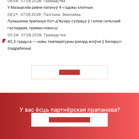
08:54
07.08.2026
Грамадства
У Мазырскім раёне патануў 4-гадовы хлопчык
08:27
07.08.2026
Палітыка, Эканоміка
Лукашэнка прапануе Кот-д'Івуару супрацу ў галіне сельскай
гаспадаркі, прамысловасці
00:24
07.08.2026
Грамадства
40,3 градуса — новы тэмпературны рэкорд жніўня ў Беларусі
(падрабязна)
ЧЫТАЦЬ
У вас ёсць партнёрская прапанова?
НАПІШЫЦЕ НАМ