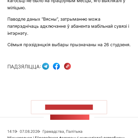
кагосьці не было на працоўным месцы, яго выклікалі ў
міліцыю.
Паводле даных “Вясны”, затрыманню можа
папярэднічаць адключэнне ў абанента мабільнай сувязі і
інтэрнэту.
Сёмыя прэзідэнцкія выбары прызначаны на 26 студзеня.
ПАДЗЯЛІЦЦА:
ПАКАЗАЦЬ БОЛЬШ
СТУЖКА НАВІН
14:19
07.08.2026
Грамадства, Палітыка
Міжнародная і Еўрапейская федэрацыі журналістаў патрабуюць