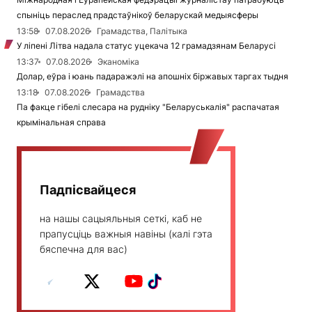
спыніць пераслед прадстаўнікоў беларускай медыясферы
13:58
07.08.2026
Грамадства, Палітыка
У ліпені Літва надала статус уцекача 12 грамадзянам Беларусі
13:37
07.08.2026
Эканоміка
Долар, еўра і юань падаражэлі на апошніх біржавых таргах тыдня
13:18
07.08.2026
Грамадства
Па факце гібелі слесара на рудніку "Беларуськалія" распачатая
крымінальная справа
Падпісвайцеся
на нашы сацыяльныя сеткі, каб не
прапусціць важныя навіны (калі гэта
бяспечна для вас)