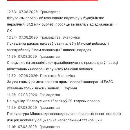
12:53
07.08.2026
Грамадства
Фігуранты справы аб нявыплаце падаткаў у будаўніцтве
пералічылі 31,2 млн рублёў, просяць вызваліць ад адказнасці —
СК
12:24
07.08.2026
Грамадства, Эканоміка
Лукашэнка раскрытыкаваў стан палёў у Мінскай вобласці і
запатрабаваў "імем рэвалюцыі" навесці парадак
11:51
07.08.2026
Грамадства
Спецыялісты аднавілі электразабеспячэнне прыкладна ў чвэрці
абясточаных населеных пунктаў Мінскай вобласці
11:32
07.08.2026
Палітыка, Эканоміка
За два гады ў рамках праекта прамысловай кааперацыі ЕАЭС
ухвалена толькі шэсць заявак — Турчын
11:26
07.08.2026
Грамадства
На рудніку "Беларуськалія" загінуў 29-гадовы слесар
11:21
07.08.2026
Грамадства
Пракуратура Мінска адсправаздачылася пра прызнанне некалькіх
дзяцей асобамі ў сацыяльна небяспечным становішчы
11:16
07.08.2026
Грамадства