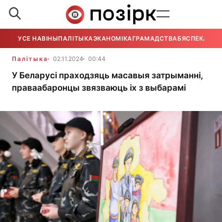
УСЕ НАВІНЫ
ПАЛІТЫКА
ЭКАНОМІКА
ГРАМАДСТВА
БЯСПЕКА
УСЕ
Палітыка
02.11.2024
00:44
У Беларусі праходзяць масавыя затрыманні,
праваабаронцы звязваюць іх з выбарамі