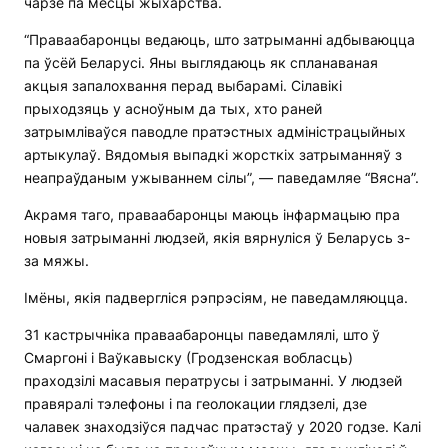
чарзе па месцы жыхарства.
“Праваабаронцы ведаюць, што затрыманні адбываюцца
па ўсёй Беларусі. Яны выглядаюць як спланаваная
акцыя запалохвання перад выбарамі. Сілавікі
прыходзяць у асноўным да тых, хто раней
затрымліваўся паводле пратэстных адміністрацыйных
артыкулаў. Вядомыя выпадкі жорсткіх затрыманняў з
неапраўданым ужываннем сілы”, — паведамляе “Вясна”.
Акрамя таго, праваабаронцы маюць інфармацыю пра
новыя затрыманні людзей, якія вярнуліся ў Беларусь з-
за мяжы.
Імёны, якія падвергліся рэпрэсіям, не паведамляюцца.
31 кастрычніка праваабаронцы паведамлялі, што ў
Смаргоні і Ваўкавыску (Гродзенская вобласць)
праходзілі масавыя ператрусы і затрыманні. У людзей
правяралі тэлефоны і па геолокации глядзелі, дзе
чалавек знаходзіўся падчас пратэстаў у 2020 годзе. Калі