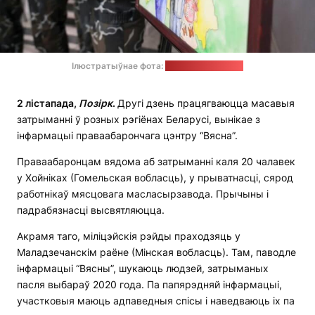
Ілюстратыўнае фота:
прэс-служба МУС
2 лістапада,
Позірк
.
Другі дзень працягваюцца масавыя
затрыманні ў розных рэгіёнах Беларусі, вынікае з
інфармацыі праваабарончага цэнтру “Вясна”.
Праваабаронцам вядома аб затрыманні каля 20 чалавек
у Хойніках (Гомельская вобласць), у прыватнасці, сярод
работнікаў мясцовага масласырзавода. Прычыны і
падрабязнасці высвятляюцца.
Акрамя таго, міліцэйскія рэйды праходзяць у
Маладзечанскім раёне (Мінская вобласць). Там, паводле
інфармацыі “Вясны”, шукаюць людзей, затрыманых
пасля выбараў 2020 года. Па папярэдняй інфармацыі,
участковыя маюць адпаведныя спісы і наведваюць іх па