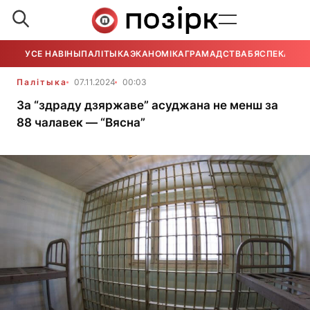
УСЕ НАВІНЫ
ПАЛІТЫКА
ЭКАНОМІКА
ГРАМАДСТВА
БЯСПЕКА
УСЕ
Палітыка
07.11.2024
00:03
За “здраду дзяржаве” асуджана не менш за
88 чалавек — “Вясна”