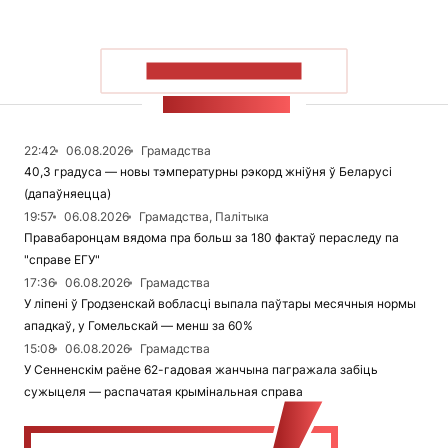
ПАКАЗАЦЬ БОЛЬШ
СТУЖКА НАВІН
22:42
06.08.2026
Грамадства
40,3 градуса — новы тэмпературны рэкорд жніўня ў Беларусі
(дапаўняецца)
19:57
06.08.2026
Грамадства, Палітыка
Правабаронцам вядома пра больш за 180 фактаў пераследу па
"справе ЕГУ"
17:36
06.08.2026
Грамадства
У ліпені ў Гродзенскай вобласці выпала паўтары месячныя нормы
ападкаў, у Гомельскай — менш за 60%
15:08
06.08.2026
Грамадства
У Сенненскім раёне 62-гадовая жанчына пагражала забіць
сужыцеля — распачатая крымінальная справа