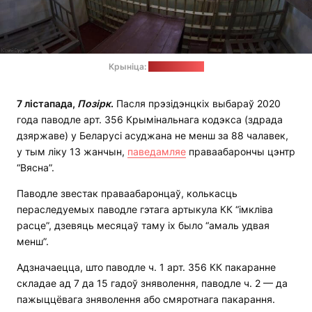
Крыніца:
advokatos.by
7
лістапада,
П
о
зірк
.
Пасля прэзідэнцкіх выбараў 2020
года паводле арт. 356 Крымінальнага кодэкса (здрада
дзяржаве) у Беларусі асуджана не менш за 88 чалавек,
у тым ліку 13 жанчын,
паведамляе
праваабарончы цэнтр
“Вясна”.
Паводле звестак праваабаронцаў, колькасць
пераследуемых паводле гэтага артыкула КК “імкліва
расце”, дзевяць месяцаў таму іх было “амаль удвая
менш”.
Адзначаецца, што паводле ч. 1 арт. 356 КК пакаранне
складае ад 7 да 15 гадоў зняволення, паводле ч. 2 — да
пажыццёвага зняволення або смяротнага пакарання.