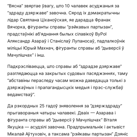
“Вясна” звяртае ўвагу, што 10 чалавек асуджаныя за
“здраду дзяржаве” завочна. Сярод іх дэмакратычны
лідар Святлана Ціханоўская, яе дарадца Франак
Вячорка, фігуранты справы “рэйкавых партызан”,
прадстаўнікі аб’яднання былых сілавікоў ByPol
Аляксандр Азараў і Станіслаў Лупаносаў, падпалкоўнік
міліцыі Юрый Махнач, фігуранты справы аб “дыверсіі ў
Мачулішчах” і інш.
Падкрэсліваецца, што справы аб “здрадзе дзяржаве”
разглядаюцца на закрытых судовых пасяджэннях, таму
“абставіны пераследу часам можна даведацца толькі з
дзяржаўных і прапагандысцкіх медыя і прэс-службаў
ведамстваў”.
Да рэкордных 25 гадоў зняволення за “дзяржздраду”
прыгавораныя чатыры чалавекі. Дваіх — Азарава і
фігуранта справы аб “дыверсіі ў Мачулішчах” Віталя
Якуціка — асудзілі завочна. Прадпрымальнік і актывіст
Мікалай Аўтуховіч, а таксама “рэйкавы партызан” Дзяніс