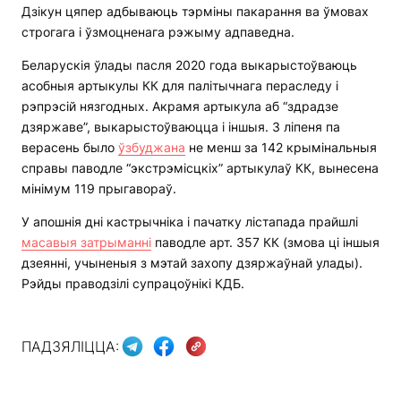
Дзікун цяпер адбываюць тэрміны пакарання ва ўмовах
строгага і ўзмоцненага рэжыму адпаведна.
Беларускія ўлады пасля 2020 года выкарыстоўваюць
асобныя артыкулы КК для палітычнага пераследу і
рэпрэсій нязгодных. Акрамя артыкула аб “здрадзе
дзяржаве”, выкарыстоўваюцца і іншыя. З ліпеня па
верасень было
ўзбуджана
не менш за 142 крымінальныя
справы паводле “экстрэмісцкіх” артыкулаў КК, вынесена
мінімум 119 прыгавораў.
У апошнія дні кастрычніка і пачатку лістапада прайшлі
масавыя затрыманні
паводле арт. 357 КК (змова ці іншыя
дзеянні, учыненыя з мэтай захопу дзяржаўнай улады).
Рэйды праводзілі супрацоўнікі КДБ.
ПАДЗЯЛІЦЦА: