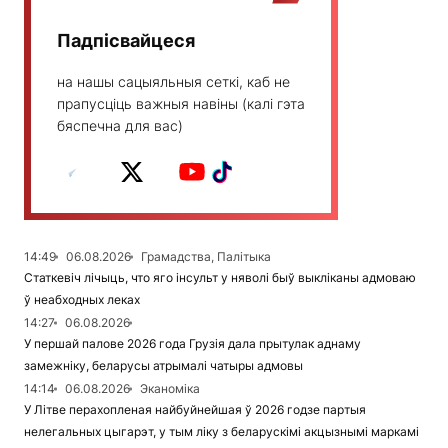
Падпісвайцеся
на нашы сацыяльныя сеткі, каб не
прапусціць важныя навіны (калі гэта
бяспечна для вас)
14:49
06.08.2026
Грамадства, Палітыка
Статкевіч лічыць, что яго інсульт у няволі быў выкліканы адмоваю
ў неабходных леках
14:27
06.08.2026
У першай палове 2026 года Грузія дала прытулак аднаму
замежніку, беларусы атрымалі чатыры адмовы
14:14
06.08.2026
Эканоміка
У Літве перахопленая найбуйнейшая ў 2026 годзе партыя
нелегальных цыгарэт, у тым ліку з беларускімі акцызнымі маркамі