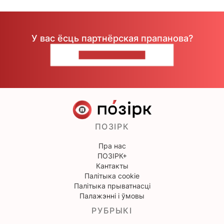
У вас ёсць партнёрская прапанова?
НАПІШЫЦЕ НАМ
ПОЗІРК
Пра нас
ПОЗІРК+
Кантакты
Палітыка cookie
Палітыка прыватнасці
Палажэнні і ўмовы
РУБРЫКІ