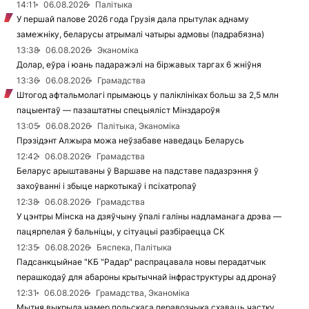
14:11
06.08.2026
Палітыка
У першай палове 2026 года Грузія дала прытулак аднаму
замежніку, беларусы атрымалі чатыры адмовы (падрабязна)
13:38
06.08.2026
Эканоміка
Долар, еўра і юань падаражэлі на біржавых таргах 6 жніўня
13:36
06.08.2026
Грамадства
Штогод афтальмолагі прымаюць у паліклініках больш за 2,5 млн
пацыентаў — пазаштатны спецыяліст Мінздароўя
13:05
06.08.2026
Палітыка, Эканоміка
Прэзідэнт Алжыра можа неўзабаве наведаць Беларусь
12:42
06.08.2026
Грамадства
Беларус арыштаваны ў Варшаве на падставе падазрэння ў
захоўванні і збыце наркотыкаў і псіхатропаў
12:38
06.08.2026
Грамадства
У цэнтры Мінска на дзяўчыну ўпалі галіны надламанага дрэва —
пацярпелая ў бальніцы, у сітуацыі разбіраецца СК
12:35
06.08.2026
Бяспека, Палітыка
Падсанкцыйнае "КБ "Радар" распрацавала новы перадатчык
перашкодаў для абароны крытычнай інфраструктуры ад дронаў
12:31
06.08.2026
Грамадства, Эканоміка
Мытня выкрыла намер польскага перавозчыка схаваць частку