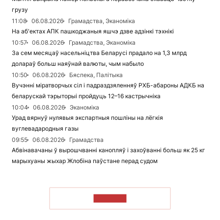
грузу
11:08
06.08.2026
Грамадства, Эканоміка
На аб'ектах АПК пашкоджаныя яшчэ дзве адзінкі тэхнікі
10:57
06.08.2026
Грамадства, Эканоміка
За сем месяцаў насельніцтва Беларусі прадало на 1,3 млрд
долараў больш наяўнай валюты, чым набыло
10:50
06.08.2026
Бяспека, Палітыка
Вучэнні міратворчых сіл і падраздзяленняў РХБ-абароны АДКБ на
беларускай тэрыторыі пройдуць 12–16 кастрычніка
10:04
06.08.2026
Эканоміка
Урад вярнуў нулявыя экспартныя пошліны на лёгкія
вуглевадародныя газы
09:55
06.08.2026
Грамадства
Абвінавачаны ў вырошчванні канопляў і захоўванні больш як 25 кг
марыхуаны жыхар Жлобіна паўстане перад судом
ЧЫТАЦЬ