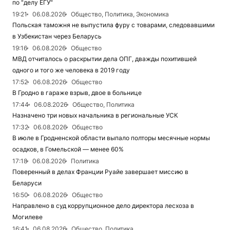
по "делу ЕГУ"
19:21
06.08.2026
Общество, Политика, Экономика
Польская таможня не выпустила фуру с товарами, следовавшими
в Узбекистан через Беларусь
19:16
06.08.2026
Общество
МВД отчиталось о раскрытии дела ОПГ, дважды похитившей
одного и того же человека в 2019 году
17:52
06.08.2026
Общество
В Гродно в гараже взрыв, двое в больнице
17:44
06.08.2026
Общество, Политика
Назначено три новых начальника в региональные УСК
17:32
06.08.2026
Общество
В июле в Гродненской области выпало полторы месячные нормы
осадков, в Гомельской — менее 60%
17:18
06.08.2026
Политика
Поверенный в делах Франции Руайе завершает миссию в
Беларуси
16:50
06.08.2026
Общество
Направлено в суд коррупционное дело директора лесхоза в
Могилеве
16:41
06.08.2026
Общество, Политика