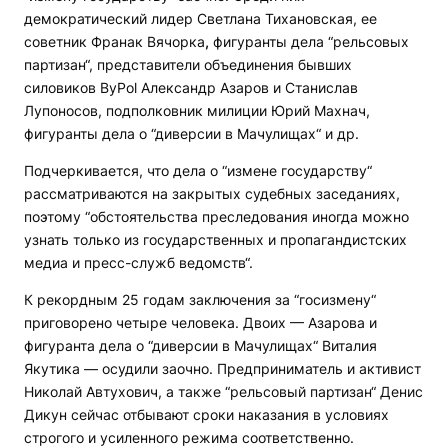
демократический лидер Светлана Тихановская, ее
советник Франак Вячорка
,
фигуранты дела “рельсовых
партизан“, представители объединения бывших
силовиков ByPol Александр Азаров и Станислав
Лупоносов, подполковник милиции Юрий Махнач,
фигуранты дела о “диверсии в Мачулищах“ и др.
Подчеркивается, что дела о “измене государству“
рассматриваются на закрытых судебных заседаниях,
поэтому “обстоятельства преследования иногда можно
узнать только из государственных и пропагандистских
медиа и пресс-служб ведомств“.
К рекордным 25 годам заключения за “госизмену“
приговорено четыре человека. Двоих — Азарова и
фигуранта дела о “диверсии в Мачулищах“ Виталия
Якутика — осудили заочно. Предприниматель и активист
Николай Автухович, а также “рельсовый партизан“ Денис
Дикун сейчас отбывают сроки наказания в условиях
строгого и усиленного режима соответственно.