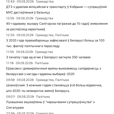
13:42
09.08.2026
Грамадства
ДТЗ з удзелам міліцэйскага транспарту ў Кобрыне — супрацоўнікі
МУС дастаўленыя ў бальніцу
12:55
09.08.2026
Грамадства
45-гадоваму жыхару Салігорска пагражае да 15 гадоў зняволення
за распаўсюд наркотыкаў
12:35
09.08.2026
Грамадства, Палітыка
З 2020 года праваабаронцы зафіксавалі ў Беларусі больш за 100
тыс. фактаў палітычнага пераследу
11:55
09.08.2026
Грамадства
З пачатку года ад агню ў Беларусі загінула 350 чалавек
11:16
09.08.2026
Палітыка
Еўрасаюз і дэмакратычныя краіны выказваюць салідарнасць з
беларусамі з нагоды гадавіны выбараў-2020
09:56
09.08.2026
Грамадства, Палітыка
Ціханоўская: З кожным годам становіцца ўсё больш відавочна,
што 2020-ты незваротна змяніў Беларусь
09:07
09.08.2026
Палітыка
Лукашэнка зацікаўлены ў "нарошчванні супрацоўніцтва" з
Сінгапурам
23:56
08.08.2026
Грамадства