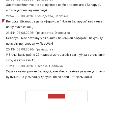
Электразабеспячэнне адноўленае ва ўсіх паселішчах Беларусі,
што пацярпелі ад непагадзі
21:54
08.08.2026
Грамадства, Палітыка
Вячорка: Цікавасць да канферэнцыі "Новая Беларусь" вызначае
нашу суб'ектнасць
21:44
08.08.2026
Грамадства, Эканоміка
Беларусь мае патрэбу ў гіганцкай пенсійнай рэформе і пакуль да
яе зусім не гатовая — Львоўскі
20:13
08.08.2026
Грамадства
У Бялыніцкім раёне 22-гадовы матацыкліст загінуў ад сутыкнення
з грузавіком КамАЗ
19:20
08.08.2026
Бяспека, Палітыка
Украіна не пагражае Беларусі, але Мінск павінен разумець, з чым
сутыкнецца ў выпадку далучэння да вайны — Дземчанка
ЧЫТАЦЬ