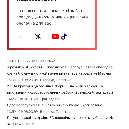
на нашы сацыяльныя сеткі, каб не
прапусціць важныя навіны (калі гэта
бяспечна для вас)
16:19
09.08.2026
Палітыка
Кіраўнік МЗС Украіны: Спадзяемся, Беларусь стане свабоднай
краінай, будучыню якой пачне вызначаць народ, а не Масква
15:31
09.08.2026
Бяспека, Палітыка
У ССА праходзяць ваенныя зборы — на іх, як мяркуецца,
выкліканыя нядобрасумленныя работнікі сельскай гаспадаркі
14:26
09.08.2026
Грамадства
Двое беларускіх альпіністаў зніклі ў гарах Кыргызстана
13:51
09.08.2026
Бяспека, Палітыка
Латушка заклікаў краіны ЕС павялічыць падтрымку беларускіх
незалежных СМІ