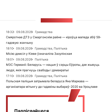
СТУЖКА НАВІН
18:32
09.08.2026
Грамадства
Смяротнае ДТЗ у Смаргонскім раёне — кіроўца мапеда збіў 59-
гадовую жанчыну
18:10
09.08.2026
Грамадства, Палітыка
Місію дэмсіл у Кіеве ўзначаліла Зазулінская
18:01
09.08.2026
Палітыка
МЗС Германіі: Беларусь — нацыя ў сэрцы Еўропы, дзе жывуць
людзі, якія прагнуць свабоды і дэмакратыі
17:10
09.08.2026
Грамадства, Палітыка
Польская паліцыя затрымала беларуса Яна Маркава —
арганізатара мітынгу да гадавіны выбараў-2020 ва Уроцлаве
Падпісвайцеся