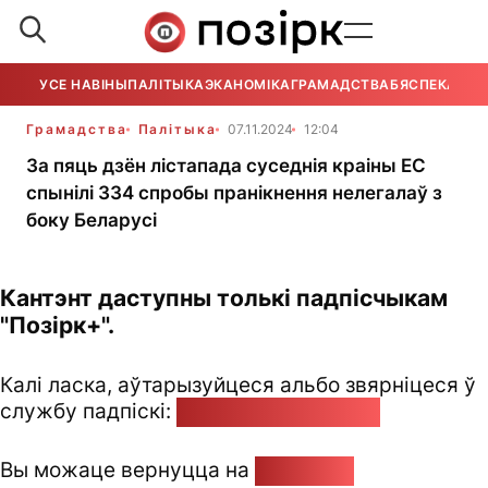
УСЕ НАВІНЫ
ПАЛІТЫКА
ЭКАНОМІКА
ГРАМАДСТВА
БЯСПЕКА
УСЕ
Грамадства
Палітыка
07.11.2024
12:04
За пяць дзён лістапада суседнія краіны ЕС
спынілі 334 спробы пранікнення нелегалаў з
боку Беларусі
Кантэнт даступны толькі падпісчыкам
"Позірк+".
Калі ласка, аўтарызуйцеся альбо звярніцеся ў
службу падпіскі:
pozirk@pozirk.online
Вы можаце вернуцца на
Галоўную