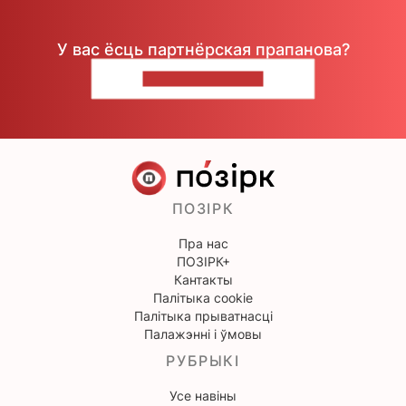
У вас ёсць партнёрская прапанова?
НАПІШЫЦЕ НАМ
ПОЗІРК
Пра нас
ПОЗІРК+
Кантакты
Палітыка cookie
Палітыка прыватнасці
Палажэнні і ўмовы
РУБРЫКІ
Усе навіны