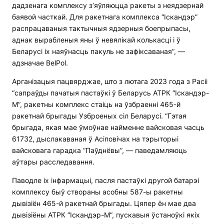
дадзенага комплексу з’яўляюцца ракеты з неядзернай
баявой часткай. Для ракетнага комплекса “Іскандэр”
распрацаваныя тактычныя ядзерныя боепрыпасы,
аднак вырабленыя яны ў невялікай колькасці і ў
Беларусі іх наяўнасць пакуль не зафіксаваная”, —
адзначае BelPol.
Арганізацыя пацвярджае, што з лютага 2023 года з Расіі
“сапраўды пачатыя пастаўкі ў Беларусь АТРК “Іскандэр-
М”, ракетны комплекс стаіць на ўзбраенні 465-й
ракетнай брыгады Узброеных сіл Беларусі. “Гэтая
брыгада, якая мае ўмоўнае найменне вайсковая часць
61732, дыслакаваная ў Асіповічах на тэрыторыі
вайсковага гарадка “Паўднёвы”, — паведамляюць
аўтары расследавання.
Паводле іх інфармацыі, пасля пастаўкі другой батарэі
комплексу быў створаны асобны 587-ы ракетны
дывізіён 465-й ракетнай брыгады. Цяпер ён мае два
дывізіёны АТРК “Іскандэр-М”, пускавыя ўстаноўкі якіх