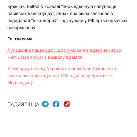
Крыніцы BelPol фіксавалі “перыядычную наяўнасць
расійскіх вайскоўцаў”, аднак яна была звязаная з
перадачай “Іскандэраў” і адгрузкай у РФ артылерыйскіх
боепрыпасаў.
Гл
.
таксама:
Лукашэнка пацвердзіў, што ўжыванне ядзернай зброі
магчымае толькі з дазволу Крамля
У выпадку нападу Украіны на Беларусь Лукашэнка
зможа выкарыстоўваць ТЯЗ з дазволу Крамля —
Мядзведзеў
ПАДЗЯЛІЦЦА: