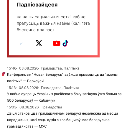
Падпісвайцеся
на нашы сацыяльныя сеткі, каб не
прапусціць важныя навіны (калі гэта
бяспечна для вас)
15:46
08.08.2026
Грамадства, Палітыка
Канферэнцыя "Новая Беларусь" заўжды прыводзіць да "змены
палітык" — Баркоўскі
15:13
08.08.2026
Грамадства, Палітыка
У вайне супраць Украіны з расійскага боку загінула ўжо больш за
500 беларусаў — Кабанчук
15:03
08.08.2026
Грамадства
Дзіця становіцца грамадзянінам Беларусі незалежна ад месца
нараджэння, калі хоць адзін з яго бацькоў мае беларускае
грамадзянства — МУС