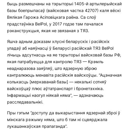
быць размешчаны на тэрыторыі 1405-й артылерыйскай
базы боепрыпасаў (вайсковая частка 42707) каля вёскі
Вялікая Гарожа Асіповіцкага раёна. Са слоў
прадстаўніка BelPol, у 2017 годзе там пачалася
рэканструкцыя, якая не звязаная з ТЯЗ.
Яшчэ адным доказам хлусні беларускіх і расійскіх
уладаў аб наяўнасці ў Беларусі расійскай ТЯЗ BelPol
лічыць адсутнасць на яе тэрыторыі вайсковай базы РФ,
якая патрабуецца для кантролю ТЯЗ — Крэмль
неаднаразова заяўляў, што ядзерную зброю
кантралююць менавіта расійскія вайскоўцы. “Ацэначная
колькасць [меркаванай базы] — некалькі сотняў
вайскоўцаў плюс аўтатранспарт і бронетэхніка.
Інфармацыі наогул ніякай няма”, — адзначаюць
расследавальнікі.
Пры гэтым “доступу да выкарыстання ядзернай зброі ў
мінскага рэжыму няма, што б там ні сцвярджала
лукашэнкаўская прапаганда”.