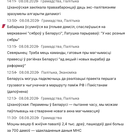
14:11
08.08.2026
Грамадства, Палітыка
Ціханоўская заклікала праваабаронцаў даць экс-палітвязням
зразумелы алгарытм дапамогі
13:50
08.08.2026
Грамадства, Палітыка
Бабарыка ўсумніўся ва ўплыве дэмсіл, спаслаўшыся на
меркаванні "сяброў у Беларусі", Латушка парыраваў: "У нас розныя
сябры"
13:15
08.08.2026
Грамадства, Палітыка
Севярынец: Трэба мець каманды, гатовыя пры магчымасці
правесці ў рэгіёнах Беларусі "ад акцый і новых вырабаў да
рэформаў"
12:54
08.08.2026
Палітыка, Эканоміка
Беларусь могуць падключыць да рэалізацыі праекта першага
грузавога чыгуначнага маршруту паміж РФ і Пакістанам
(дапоўнена)
12:13
08.08.2026
Грамадства, Палітыка
Ціханоўская: Перамены ў Беларусі — пытанне часу, мы можам
паўплываць на стварэнне новага акна магчымасцяў
11:30
08.08.2026
Грамадства
Моцны вецер 6 жніўня паваліў 2,4 тыс. дрэў, пашкодзіў дахі больш
за 700 дамоў — удакладненыя даныя МНС