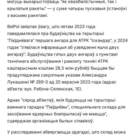
могуць выкарыстоўваць “як квазібалістычныя, так і
крылатыя ракеты” — у суме чатыры пускавыя ўстаноўкі
з васьмю ракетамі.
BelPol звяртае ўвагу, што летам 2023 года
паведамлялася пра будаўніцтва на тэрыторыі
“Паўднёвага” першага ангара для АТРК “Іскандэр”, у 2024
годзе “з’явілася інфармацыя аб узвядзенні яшчэ двух
ангараў”. Будаўніцтва гэтых двух ангараў з пунктамі
тэхнічнага абслугоўвання і рамонту тэхнікі АТРК
каштарысным коштам 28,5 млн рублёў быццам бы
прадугледжана сакрэтным указам Аляксандра
Лукашэнкі № 289-З ад 20 верасня 2023 года (адрас
аб’екта: вул. Рабоча-Сялянская, 1Е).
Аднак “сярод аб’ектаў, якія будуюцца на тэрыторыі
ваеннага гарадка “Паўднёвы”, спецыяльнага склада для
захоўвання ядзерных боепрыпасаў не маецца”,
сцвярджае арганізацыя былых сілавікоў.
У расследаванні абвяргаюцца здагадкі, што склад можа