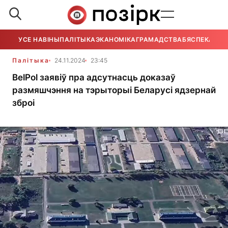
УСЕ НАВІНЫ
ПАЛІТЫКА
ЭКАНОМІКА
ГРАМАДСТВА
БЯСПЕКА
УСЕ
Палітыка
24.11.2024
23:45
BelPol заявіў пра адсутнасць доказаў
размяшчэння на тэрыторыі Беларусі ядзернай
зброі