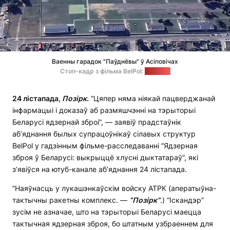
Ваенны гарадок "Паўднёвы" ў Асіповічах
Стоп-кадр з фільма BelPol:
"Позірк"
24 лістапада,
Позірк
.
“Цяпер няма ніякай пацверджанай
інфармацыі і доказаў аб размяшчэнні на тэрыторыі
Беларусі ядзернай зброі”, — заявіў прадстаўнік
аб’яднання былых супрацоўнікаў сілавых структур
BelPol у гадзінным фільме-расследаванні “Ядзерная
зброя ў Беларусі: выкрыццё хлусні дыктатараў”, які
з’явіўся на ютуб-канале аб’яднання 24 лістапада.
“Наяўнасць у лукашэнкаўскім войску АТРК (аператыўна-
тактычны ракетны комплекс. —
“Позірк”
.) “Іскандэр”
зусім не азначае, што на тэрыторыі Беларусі маецца
тактычная ядзерная зброя, бо штатным узбраеннем для