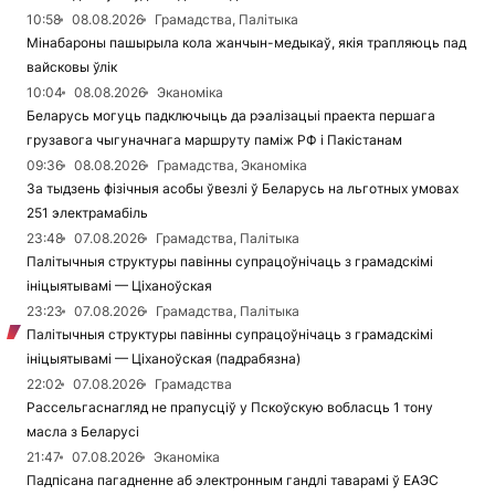
10:58
08.08.2026
Грамадства, Палітыка
Мінабароны пашырыла кола жанчын-медыкаў, якія трапляюць пад
вайсковы ўлік
10:04
08.08.2026
Эканоміка
Беларусь могуць падключыць да рэалізацыі праекта першага
грузавога чыгуначнага маршруту паміж РФ і Пакістанам
09:36
08.08.2026
Грамадства, Эканоміка
За тыдзень фізічныя асобы ўвезлі ў Беларусь на льготных умовах
251 электрамабіль
23:48
07.08.2026
Грамадства, Палітыка
Палітычныя структуры павінны супрацоўнічаць з грамадскімі
ініцыятывамі — Ціханоўская
23:23
07.08.2026
Грамадства, Палітыка
Палітычныя структуры павінны супрацоўнічаць з грамадскімі
ініцыятывамі — Ціханоўская (падрабязна)
22:02
07.08.2026
Грамадства
Рассельгаснагляд не прапусціў у Пскоўскую вобласць 1 тону
масла з Беларусі
21:47
07.08.2026
Эканоміка
Падпісана пагадненне аб электронным гандлі таварамі ў ЕАЭС