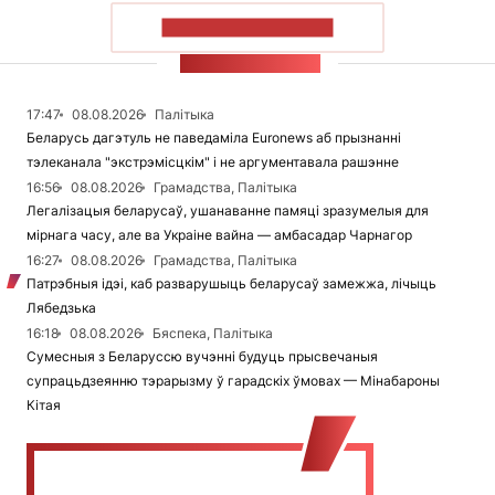
ПАКАЗАЦЬ БОЛЬШ
СТУЖКА НАВІН
17:47
08.08.2026
Палітыка
Беларусь дагэтуль не паведаміла Euronews аб прызнанні
тэлеканала "экстрэмісцкім" і не аргументавала рашэнне
16:56
08.08.2026
Грамадства, Палітыка
Легалізацыя беларусаў, ушанаванне памяці зразумелыя для
мірнага часу, але ва Украіне вайна — амбасадар Чарнагор
16:27
08.08.2026
Грамадства, Палітыка
Патрэбныя ідэі, каб разварушыць беларусаў замежжа, лічыць
Лябедзька
16:18
08.08.2026
Бяспека, Палітыка
Сумесныя з Беларуссю вучэнні будуць прысвечаныя
супрацьдзеянню тэрарызму ў гарадскіх ўмовах — Мінабароны
Кітая