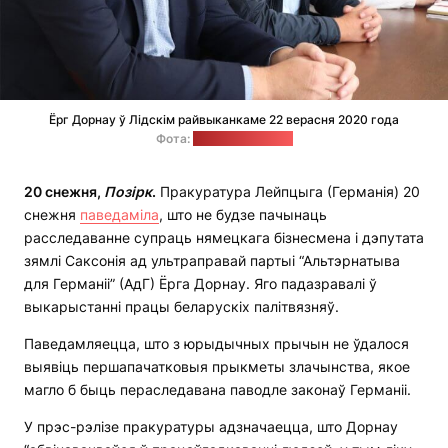
Ёрг Дорнау ў Лідскім райвыканкаме 22 верасня 2020 года
Фота:
"Лідская газета"
20 снежня,
Позірк
.
Пракуратура Лейпцыга (Германія) 20
снежня
паведаміла
, што не будзе пачынаць
расследаванне супраць нямецкага бізнесмена і дэпутата
зямлі Саксонія ад ультраправай партыі “Альтэрнатыва
для Германіі” (АдГ) Ёрга Дорнау. Яго падазравалі ў
выкарыстанні працы беларускіх палітвязняў.
Паведамляецца, што з юрыдычных прычын не ўдалося
выявіць першапачатковыя прыкметы злачынства, якое
магло б быць пераследавана паводле законаў Германіі.
У прэс-рэлізе пракуратуры адзначаецца, што Дорнау