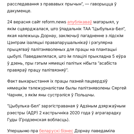
расследавання з прававых прычын”, — гаворыцца ў
дакуменце.
24 верасня сайт reform.news
апублікаваў
матэрыял, у
якім сцвярджалася, што ўладальнік ТАА “Цыбулька-Бел”,
якая належыць Дорнау, заключыў пагадненне з лідскім
Цэнтрам ізаляцыі правапарушальнікаў і рэгулярна
прыцягваў палітзняволеных для працы на плантацыі
цыбулі. Паведамлялася, што ім плацілі прыкладна 5 еўра
ў дзень, пры гэтым нямецкі палітык нібыта “асабіста
правяраў працу палітвязняў”.
Факт выкарыстання іх працы пазней пацвердзіў
нямецкім тэлежурналістам былы палітзняволены Сяргей
Чарняк, з якім яны сустрэліся ў Польшчы.
“Цыбулька-Бел” зарэгістраваная ў Адзіным дзяржаўным
рэестры (АДР) 2 кастрычніка 2020 года ў аграгарадку
Гуды (Гродзенская вобласць).
Упершыню пра
беларускі бізнес
Дорнау паведаміла