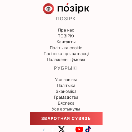
ПОЗІРК
Пра нас
ПОЗІРК+
Кантакты
Палітыка cookie
Палітыка прыватнасці
Палажэнні і ўмовы
РУБРЫКІ
Усе навіны
Палітыка
Эканоміка
Грамадства
Бяспека
Усе артыкулы
ЗВАРОТНАЯ СУВЯЗЬ