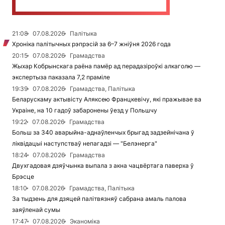
21:08
07.08.2026
Палітыка
Хроніка палітычных рэпрэсій за 6–7 жніўня 2026 года
20:15
07.08.2026
Грамадства
Жыхар Кобрынскага раёна памёр ад перадазіроўкі алкаголю —
экспертыза паказала 7,2 праміле
19:39
07.08.2026
Грамадства, Палітыка
Беларускаму актывісту Аляксею Францкевічу, які пражывае ва
Украіне, на 10 гадоў забаронены ўезд у Польшчу
19:22
07.08.2026
Грамадства
Больш за 340 аварыйна-аднаўленчых брыгад задзейнічана ў
ліквідацыі наступстваў непагадзі — "Белэнерга"
18:24
07.08.2026
Грамадства
Двухгадовая дзяўчынка выпала з акна чацвёртага паверха ў
Брэсце
18:10
07.08.2026
Грамадства, Палітыка
За тыдзень для дзяцей палітвязняў сабрана амаль палова
заяўленай сумы
17:47
07.08.2026
Эканоміка