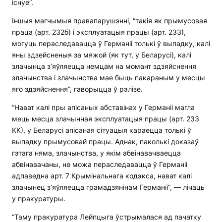
існуе”.
Іншыя магчымыя правапарушэнні, “такія як прымусовая
праца (арт. 232б) і эксплуатацыя працы (арт. 233),
могуць пераследавацца ў Германіі толькі ў выпадку, калі
яны здзейсненыя за мяжой (як тут, у Беларусі), калі
злачынца з’яўляецца немцам на момант здзяйснення
злачынства і злачынства мае быць пакараным у месцы
яго здзяйснення”, гаворыцца ў рэлізе.
“Нават калі пры апісаных абставінах у Германіі магла
мець месца злачынная эксплуатацыя працы (арт. 233
КК), у Беларусі апісаная сітуацыя караецца толькі ў
выпадку прымусовай працы. Аднак, паколькі доказаў
гэтага няма, злачынства, у якім абвінавачваецца
абвінавачаны, не можа пераследавацца ў Германіі
адпаведна арт. 7 Крымінальнага кодэкса, нават калі
злачынец з’яўляецца грамадзянінам Германіі”, — лічаць
у пракуратуры.
“Таму пракуратура Лейпцыга ўстрымалася ад пачатку