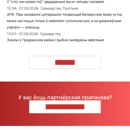
У "спіс экстрэмістаў" дададзеныя яшчэ чатыры чалавекі
15:34
07.08.2026
Грамадства, Палітыка
АПК: Пры захаванні цяперашніх тэндэнцый беларуская мова хутка
можа застацца толькі ў невялікіх супольнасцях, а на дзяржаўным
узроўні — знікнуць
15:07
07.08.2026
Грамадства
Зніклы ў Гродзенскім раёне грыбнік знойдзены мёртвым
ЧЫТАЦЬ
У вас ёсць партнёрская прапанова?
НАПІШЫЦЕ НАМ