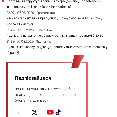
Палітычныя структуры павінны супрацоўнічаць з грамадскімі
ініцыятывамі — Ціханоўская (падрабязна)
22:02
07.08.2026
Грамадства
Рассельгаснагляд не прапусціў у Пскоўскую вобласць 1 тону
масла з Беларусі
21:47
07.08.2026
Эканоміка
Падпісана пагадненне аб электронным гандлі таварамі ў ЕАЭС
21:25
07.08.2026
Эканоміка
Лукашэнка назваў “жудасцю” павелічэнне страт Белкаапсаюза ў
11 разоў
Падпісвайцеся
на нашы сацыяльныя сеткі, каб не
прапусціць важныя навіны (калі гэта
бяспечна для вас)