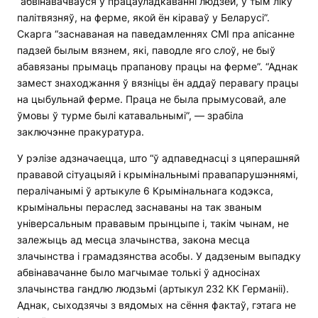
“абвінавачваўся ў працаўладкаванні людзей, у тым ліку
палітвязняў, на ферме, якой ён кіраваў у Беларусі”.
Скарга “заснаваная на паведамленнях СМІ пра апісанне
падзей былым вязнем, які, паводле яго слоў, не быў
абавязаны прымаць прапанову працы на ферме”. “Аднак
замест знаходжання ў вязніцы ён аддаў перавагу працы
на цыбульнай ферме. Праца не была прымусовай, але
ўмовы ў турме былі катавальнымі”, — зрабіла
заключэнне пракуратура.
У рэлізе адзначаецца, што “ў адпаведнасці з цяперашняй
прававой сітуацыяй і крымінальнымі правапарушэннямі,
пералічанымі ў артыкуле 6 Крымінальнага кодэкса,
крымінальны пераслед заснаваны на так званым
універсальным прававым прынцыпе і, такім чынам, не
залежыць ад месца злачынства, закона месца
злачынства і грамадзянства асобы. У дадзеным выпадку
абвінавачанне было магчымае толькі ў адносінах
злачынства гандлю людзьмі (артыкул 232 КК Германіі).
Аднак, сыходзячы з вядомых на сёння фактаў, гэтага не