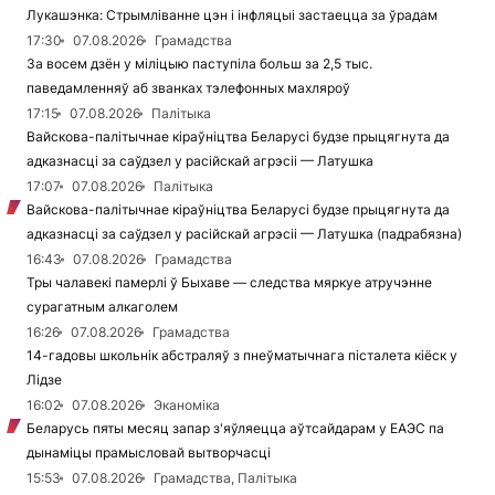
Лукашэнка: Стрымліванне цэн і інфляцыі застаецца за ўрадам
17:30
07.08.2026
Грамадства
За восем дзён у міліцыю паступіла больш за 2,5 тыс.
паведамленняў аб званках тэлефонных махляроў
17:15
07.08.2026
Палітыка
Вайскова-палітычнае кіраўніцтва Беларусі будзе прыцягнута да
адказнасці за саўдзел у расійскай агрэсіі — Латушка
17:07
07.08.2026
Палітыка
Вайскова-палітычнае кіраўніцтва Беларусі будзе прыцягнута да
адказнасці за саўдзел у расійскай агрэсіі — Латушка (падрабязна)
16:43
07.08.2026
Грамадства
Тры чалавекі памерлі ў Быхаве — следства мяркуе атручэнне
сурагатным алкаголем
16:26
07.08.2026
Грамадства
14-гадовы школьнік абстраляў з пнеўматычнага пісталета кіёск у
Лідзе
16:02
07.08.2026
Эканоміка
Беларусь пяты месяц запар з'яўляецца аўтсайдарам у ЕАЭС па
дынаміцы прамысловай вытворчасці
15:53
07.08.2026
Грамадства, Палітыка