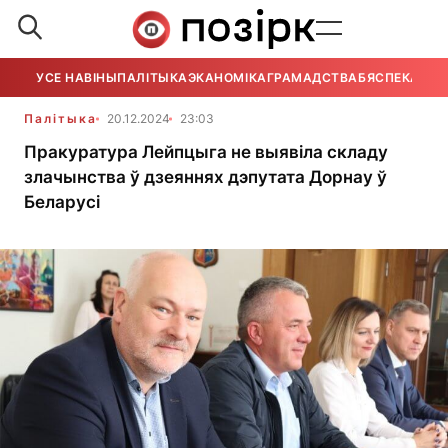
УСЕ НАВІНЫ
ПАЛІТЫКА
ЭКАНОМІКА
ГРАМАДСТВА
БЯСПЕКА
УСЕ
Палітыка
20.12.2024
23:03
Пракуратура Лейпцыга не выявіла складу
злачынства ў дзеяннях дэпутата Дорнау ў
Беларусі