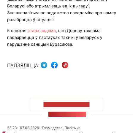
Беларусі або атрымліваць ад іх выгаду”.
Знешнепалітычнае ведамства паведаміла пра намер
разабрацца ў сітуацыі.
5 снежня
стала вядома
, што Дорнау таксама
падазраецца ў пастаўках тэхнікі ў Беларусь у
парушэнне санкцый Еўрасаюза.
ПАДЗЯЛІЦЦА:
ПАКАЗАЦЬ БОЛЬШ
СТУЖКА НАВІН
23:23
07.08.2026
Грамадства, Палітыка