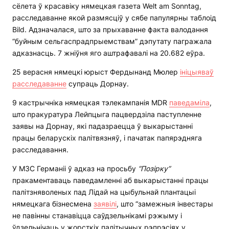
сёлета ў красавіку нямецкая газета Welt am Sonntag,
расследаванне якой размясціў у сябе папулярны таблоід
Bild. Адзначалася, што за прыхаванне факта валодання
“буйным сельгаспрадпрыемствам” дэпутату пагражала
адказнасць. 7 жніўня яго аштрафавалі на 20.682 еўра.
25 верасня нямецкі юрыст Фердынанд Мюлер
ініцыяваў
расследаванне
супраць Дорнау.
9 кастрычніка нямецкая тэлекампанія MDR
паведаміла
,
што пракуратура Лейпцыга пацвердзіла паступленне
заявы на Дорнау, які падазраецца ў выкарыстанні
працы беларускіх палітвязняў, і пачатак папярэдняга
расследавання.
У МЗС Германіі ў адказ на просьбу
“Позірку”
пракаментаваць паведамленні аб выкарыстанні працы
палітзняволеных пад Лідай на цыбульнай плантацыі
нямецкага бізнесмена
заявілі
, што “замежныя інвестары
не павінны станавіцца саўдзельнікамі рэжыму і
ўдзельнічаць у жорсткіх палітычных рэпрэсіях у