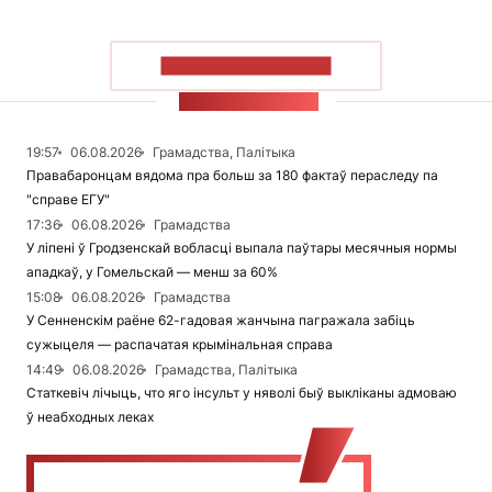
ПАКАЗАЦЬ БОЛЬШ
СТУЖКА НАВІН
19:57
06.08.2026
Грамадства, Палітыка
Правабаронцам вядома пра больш за 180 фактаў пераследу па
"справе ЕГУ"
17:36
06.08.2026
Грамадства
У ліпені ў Гродзенскай вобласці выпала паўтары месячныя нормы
ападкаў, у Гомельскай — менш за 60%
15:08
06.08.2026
Грамадства
У Сенненскім раёне 62-гадовая жанчына пагражала забіць
сужыцеля — распачатая крымінальная справа
14:49
06.08.2026
Грамадства, Палітыка
Статкевіч лічыць, что яго інсульт у няволі быў выкліканы адмоваю
ў неабходных леках