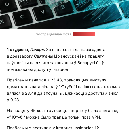
Ілюстрацыйнае фота:
pixabay.com
1 студзеня,
П
озірк
.
За пяць хвілін да навагодняга
відэазвароту Святланы Ціханоўскай і на працягу
паўгадзіны пасля яго заканчэння ў Беларусі быў
абмежаваны доступ у інтэрнэт.
Праблемы пачаліся а 23.43, трансляцыя выступу
дэмакратычнага лідара ў “Ютубе“ і на іншых платформах
вялася з 23.48 да апоўначы, цяжкасці з доступам зніклі
а 0.28.
На працягу 45 хвілін хуткасць інтэрнэту была зніжаная,
у“ Ютуб ” можна было трапіць толькі праз VPN.
Праблемы з доступам у інтэрнэт назіраліся і ў