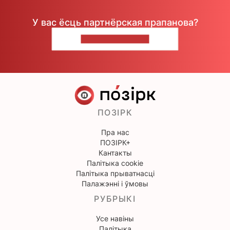
У вас ёсць партнёрская прапанова?
НАПІШЫЦЕ НАМ
ПОЗІРК
Пра нас
ПОЗІРК+
Кантакты
Палітыка cookie
Палітыка прыватнасці
Палажэнні і ўмовы
РУБРЫКІ
Усе навіны
Палітыка