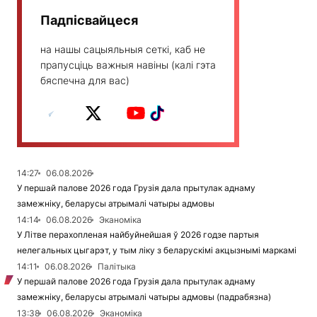
Падпісвайцеся
на нашы сацыяльныя сеткі, каб не
прапусціць важныя навіны (калі гэта
бяспечна для вас)
14:27
06.08.2026
У першай палове 2026 года Грузія дала прытулак аднаму
замежніку, беларусы атрымалі чатыры адмовы
14:14
06.08.2026
Эканоміка
У Літве перахопленая найбуйнейшая ў 2026 годзе партыя
нелегальных цыгарэт, у тым ліку з беларускімі акцызнымі маркамі
14:11
06.08.2026
Палітыка
У першай палове 2026 года Грузія дала прытулак аднаму
замежніку, беларусы атрымалі чатыры адмовы (падрабязна)
13:38
06.08.2026
Эканоміка