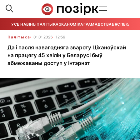
УСЕ НАВІНЫ
ПАЛІТЫКА
ЭКАНОМІКА
ГРАМАДСТВА
БЯСПЕКА
УСЕ
Палітыка
01.01.2025
12:56
Да і пасля навагодняга звароту Ціханоўскай
на працягу 45 хвілін у Беларусі быў
абмежаваны доступ у інтэрнэт