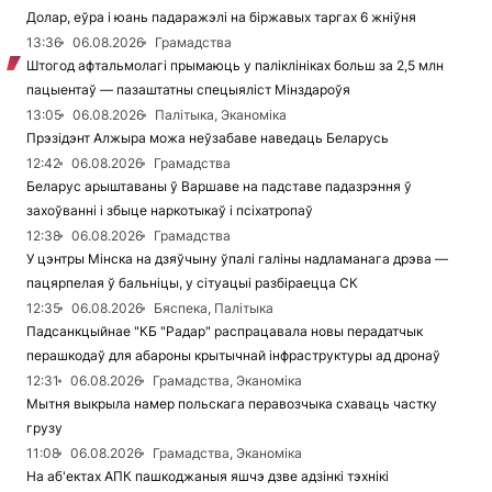
Долар, еўра і юань падаражэлі на біржавых таргах 6 жніўня
13:36
06.08.2026
Грамадства
Штогод афтальмолагі прымаюць у паліклініках больш за 2,5 млн
пацыентаў — пазаштатны спецыяліст Мінздароўя
13:05
06.08.2026
Палітыка, Эканоміка
Прэзідэнт Алжыра можа неўзабаве наведаць Беларусь
12:42
06.08.2026
Грамадства
Беларус арыштаваны ў Варшаве на падставе падазрэння ў
захоўванні і збыце наркотыкаў і псіхатропаў
12:38
06.08.2026
Грамадства
У цэнтры Мінска на дзяўчыну ўпалі галіны надламанага дрэва —
пацярпелая ў бальніцы, у сітуацыі разбіраецца СК
12:35
06.08.2026
Бяспека, Палітыка
Падсанкцыйнае "КБ "Радар" распрацавала новы перадатчык
перашкодаў для абароны крытычнай інфраструктуры ад дронаў
12:31
06.08.2026
Грамадства, Эканоміка
Мытня выкрыла намер польскага перавозчыка схаваць частку
грузу
11:08
06.08.2026
Грамадства, Эканоміка
На аб'ектах АПК пашкоджаныя яшчэ дзве адзінкі тэхнікі