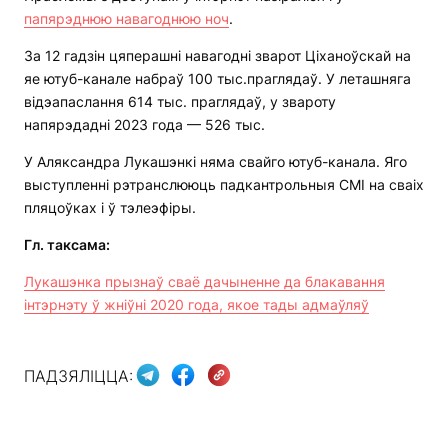
папярэднюю навагоднюю ноч
.
За 12 гадзін цяперашні навагодні зварот Ціханоўскай на
яе ютуб-канале набраў 100 тыс.праглядаў. У леташняга
відэапаслання 614 тыс. праглядаў, у звароту
напярэдадні 2023 года — 526 тыс.
У Аляксандра Лукашэнкі няма свайго ютуб-канала. Яго
выступленні рэтранслююць падкантрольныя СМІ на сваіх
пляцоўках і ў тэлеэфіры.
Гл. таксама:
Лукашэнка прызнаў сваё дачыненне да блакавання
інтэрнэту ў жніўні 2020 года, якое тады адмаўляў
ПАДЗЯЛІЦЦА: