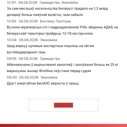
10:57
06.08.2026
Грамадства, Эканоміка
За сем месяцаў насельніцтва Беларусі прадало на 1,3 млрд
долараў больш наяўнай валюты, чым набыло
10:50
06.08.2026
Бяспека, Палітыка
Вучэнні міратворчых сіл і падраздзяленняў РХБ-абароны АДКБ на
беларускай тэрыторыі пройдуць 12–16 кастрычніка
10:04
06.08.2026
Эканоміка
Урад вярнуў нулявыя экспартныя пошліны на лёгкія
вуглевадародныя газы
09:55
06.08.2026
Грамадства
Абвінавачаны ў вырошчванні канопляў і захоўванні больш як 25 кг
марыхуаны жыхар Жлобіна паўстане перад судом
09:30
06.08.2026
Эканоміка
Другі энергаблок БелАЭС вернуты ў працу
ЧЫТАЦЬ