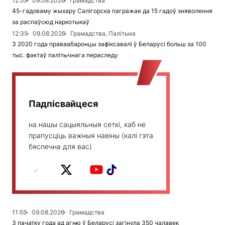
12:55
09.08.2026
Грамадства
45-гадоваму жыхару Салігорска пагражае да 15 гадоў зняволення
за распаўсюд наркотыкаў
12:35
09.08.2026
Грамадства, Палітыка
З 2020 года праваабаронцы зафіксавалі ў Беларусі больш за 100
тыс. фактаў палітычнага пераследу
Падпісвайцеся
на нашы сацыяльныя сеткі, каб не
прапусціць важныя навіны (калі гэта
бяспечна для вас)
11:55
09.08.2026
Грамадства
З пачатку года ад агню ў Беларусі загінула 350 чалавек