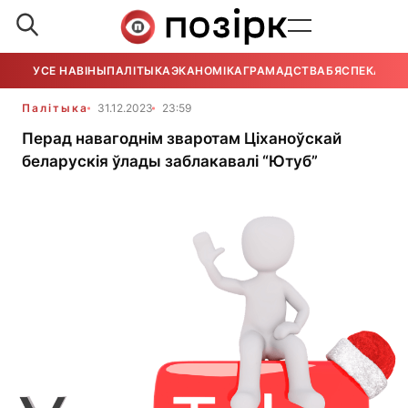
УСЕ НАВІНЫ
ПАЛІТЫКА
ЭКАНОМІКА
ГРАМАДСТВА
БЯСПЕКА
УСЕ
Палітыка
31.12.2023
23:59
Перад навагоднім зваротам Ціханоўскай
беларускія ўлады заблакавалі “Ютуб”