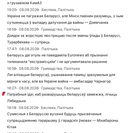
з грузавіком КамАЗ
19:20
08.08.2026
Бяспека, Палітыка
Украіна не пагражае Беларусі, але Мінск павінен разумець, з чым
сутыкнецца ў выпадку далучэння да вайны — Дземчанка
18:56
08.08.2026
Грамадства, Палітыка
Дзядок за жорсткую люстрацыю пасля змены ўлады ў Беларусі,
Турарбекава — супраць
17:47
08.08.2026
Палітыка
Беларусь дагэтуль не паведаміла Euronews аб прызнанні
тэлеканала "экстрэмісцкім" і не аргументавала рашэнне
16:56
08.08.2026
Грамадства, Палітыка
Легалізацыя беларусаў, ушанаванне памяці зразумелыя для
мірнага часу, але ва Украіне вайна — амбасадар Чарнагор
16:27
08.08.2026
Грамадства, Палітыка
Патрэбныя ідэі, каб разварушыць беларусаў замежжа, лічыць
Лябедзька
16:18
08.08.2026
Бяспека, Палітыка
Сумесныя з Беларуссю вучэнні будуць прысвечаныя
супрацьдзеянню тэрарызму ў гарадскіх ўмовах — Мінабароны
Кітая