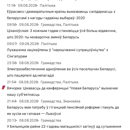
11:16
09.08.2026
Палітыка
Еўрасаюз і дэмакратычныя краіны выказваюць салідарнасць з
беларусамі з нагоды гадавіны выбараў-2020
09:56
09.08.2026
Грамадства, Палітыка
Ціханоўская: З кожным годам становіцца ўсё больш відавочна,
што 2020-ты незваротна змяніў Беларусь
09:07
09.08.2026
Палітыка
Лукашэнка зацікаўлены ў "нарошчванні супрацоўніцтва" з
Сінгапурам
23:56
08.08.2026
Грамадства
Электразабеспячэнне адноўленае ва ўсіх паселішчах Беларусі,
што пацярпелі ад непагадзі
21:54
08.08.2026
Грамадства, Палітыка
Вячорка: Цікавасць да канферэнцыі "Новая Беларусь" вызначае
нашу суб'ектнасць
21:44
08.08.2026
Грамадства, Эканоміка
Беларусь мае патрэбу ў гіганцкай пенсійнай рэформе і пакуль да
яе зусім не гатовая — Львоўскі
20:13
08.08.2026
Грамадства
У Бялыніцкім раёне 22-гадовы матацыкліст загінуў ад сутыкнення