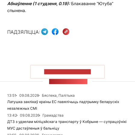
Абнаўленне (1 студзеня, 0.19):
Блакаванне “Ютуба”
спынена.
ПАДЗЯЛІЦЦА:
ПАКАЗАЦЬ БОЛЬШ
СТУЖКА НАВІН
13:51
09.08.2026
Бяспека, Палітыка
Латушка заклікаў краіны ЕС павялічыць падтрымку беларускіх
незалежных СМІ
13:42
09.08.2026
Грамадства
ДТЗ з удзелам міліцэйскага транспарту ў Кобрыне — супрацоўнікі
МУС дастаўленыя ў бальніцу