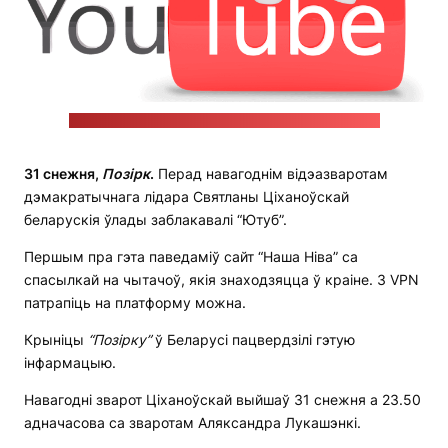
Фота: pixabay.com / Peggy & Marco Lachmann-Anke
31 снежня,
Позірк
.
Перад навагоднім відэазваротам
дэмакратычнага лідара Святланы Ціханоўскай
беларускія ўлады заблакавалі “Ютуб”.
Першым пра гэта паведаміў сайт “Наша Ніва” са
спасылкай на чытачоў, якія знаходзяцца ў краіне. З VPN
патрапіць на платформу можна.
Крыніцы
“Позірку”
ў Беларусі пацвердзілі гэтую
інфармацыю.
Навагодні зварот Ціханоўскай выйшаў 31 снежня а 23.50
адначасова са зваротам Аляксандра Лукашэнкі.