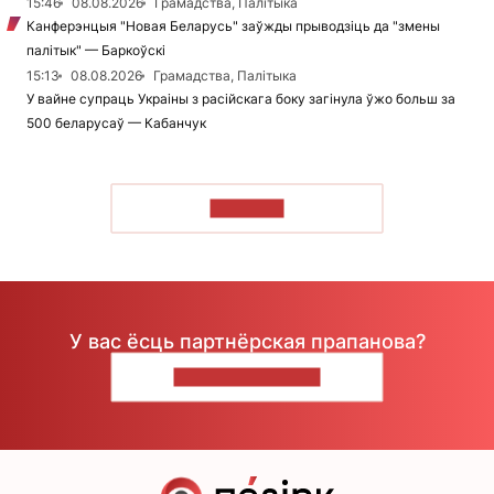
15:46
08.08.2026
Грамадства, Палітыка
Канферэнцыя "Новая Беларусь" заўжды прыводзіць да "змены
палітык" — Баркоўскі
15:13
08.08.2026
Грамадства, Палітыка
У вайне супраць Украіны з расійскага боку загінула ўжо больш за
500 беларусаў — Кабанчук
ЧЫТАЦЬ
У вас ёсць партнёрская прапанова?
НАПІШЫЦЕ НАМ