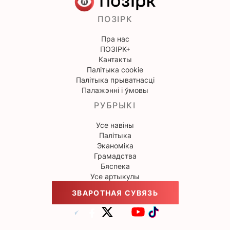
ПОЗІРК
Пра нас
ПОЗІРК+
Кантакты
Палітыка cookie
Палітыка прыватнасці
Палажэнні і ўмовы
РУБРЫКІ
Усе навіны
Палітыка
Эканоміка
Грамадства
Бяспека
Усе артыкулы
ЗВАРОТНАЯ СУВЯЗЬ