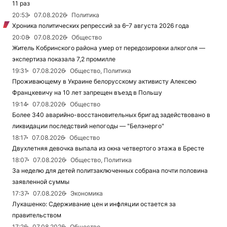
11 раз
20:53
07.08.2026
Политика
Хроника политических репрессий за 6–7 августа 2026 года
20:08
07.08.2026
Общество
Житель Кобринского района умер от передозировки алкоголя —
экспертиза показала 7,2 промилле
19:31
07.08.2026
Общество, Политика
Проживающему в Украине белорусскому активисту Алексею
Францкевичу на 10 лет запрещен въезд в Польшу
19:14
07.08.2026
Общество
Более 340 аварийно-восстановительных бригад задействовано в
ликвидации последствий непогоды — "Белэнерго"
18:17
07.08.2026
Общество
Двухлетняя девочка выпала из окна четвертого этажа в Бресте
18:07
07.08.2026
Общество, Политика
За неделю для детей политзаключенных собрана почти половина
заявленной суммы
17:37
07.08.2026
Экономика
Лукашенко: Сдерживание цен и инфляции остается за
правительством
17:26
07.08.2026
Общество