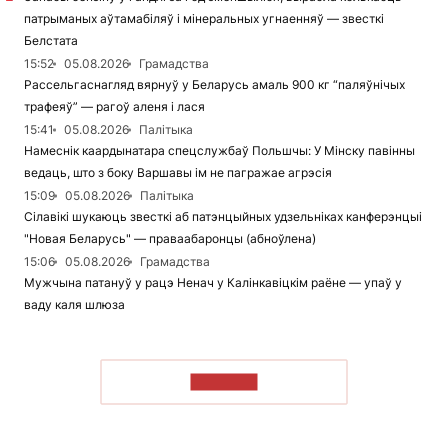
патрыманых аўтамабіляў і мінеральных угнаенняў — звесткі
Белстата
15:52
05.08.2026
Грамадства
Рассельгаснагляд вярнуў у Беларусь амаль 900 кг “паляўнічых
трафеяў” — рагоў аленя і лася
15:41
05.08.2026
Палітыка
Намеснік каардынатара спецслужбаў Польшчы: У Мінску павінны
ведаць, што з боку Варшавы ім не пагражае агрэсія
15:09
05.08.2026
Палітыка
Сілавікі шукаюць звесткі аб патэнцыйных удзельніках канферэнцыі
"Новая Беларусь" — праваабаронцы (абноўлена)
15:06
05.08.2026
Грамадства
Мужчына патануў у рацэ Ненач у Калінкавіцкім раёне — упаў у
ваду каля шлюза
ЧЫТАЦЬ