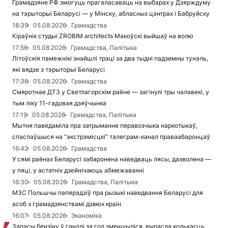
Грамадзяне РФ змогуць прагаласаваць на выбарах у Дзярждуму
на тэрыторыі Беларусі — у Мінску, абласных цэнтрах і Бабруйску
18:39
05.08.2026
Грамадства
Кіраўнік студыі ZROBIM architects Макоўскі выйшаў на волю
17:56
05.08.2026
Грамадства, Палітыка
Літоўскія памежнікі знайшлі трэці за два тыдні падземны тунэль,
які вядзе з тэрыторыі Беларусі
17:36
05.08.2026
Грамадства
Смяротнае ДТЗ у Светлагорскім раёне — загінулі тры чалавекі, у
тым ліку 11-гадовая дзяўчынка
17:19
05.08.2026
Грамадства, Палітыка
Мытня паведаміла пра затрыманне перавозчыка наркотыкаў,
спаслаўшыся на “экстрэмісцкі” тэлеграм-канал праваабаронцаў
16:42
05.08.2026
Грамадства
У сямі раёнах Беларусі забаронена наведваць лясы, дазволена —
у пяці, у астатніх дзейнічаюць абмежаванні
16:30
05.08.2026
Грамадства, Палітыка
МЗС Польшчы папярэдзіў пра рызыкі наведвання Беларусі для
асоб з грамадзянствамі дзвюх краін
16:07
05.08.2026
Эканоміка
Запасы бензіну ў гандлі за год зменшыліся, вырасла колькасць