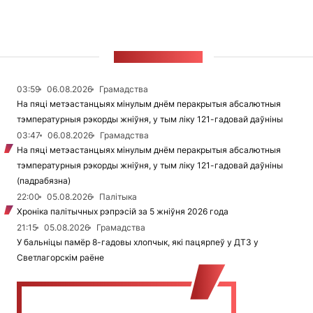
СТУЖКА НАВІН
03:59
06.08.2026
Грамадства
На пяці метэастанцыях мінулым днём перакрытыя абсалютныя
тэмпературныя рэкорды жніўня, у тым ліку 121-гадовай даўніны
03:47
06.08.2026
Грамадства
На пяці метэастанцыях мінулым днём перакрытыя абсалютныя
тэмпературныя рэкорды жніўня, у тым ліку 121-гадовай даўніны
(падрабязна)
22:00
05.08.2026
Палітыка
Хроніка палітычных рэпрэсій за 5 жніўня 2026 года
21:15
05.08.2026
Грамадства
У бальніцы памёр 8-гадовы хлопчык, які пацярпеў у ДТЗ у
Светлагорскім раёне