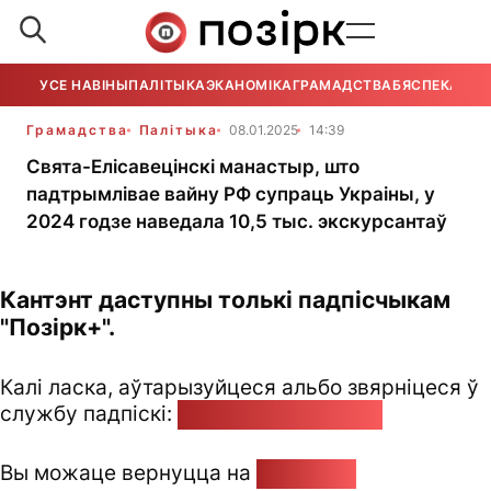
УСЕ НАВІНЫ
ПАЛІТЫКА
ЭКАНОМІКА
ГРАМАДСТВА
БЯСПЕКА
УСЕ
Грамадства
Палітыка
08.01.2025
14:39
Свята-Елісавецінскі манастыр, што
падтрымлівае вайну РФ супраць Украіны, у
2024 годзе наведала 10,5 тыс. экскурсантаў
Кантэнт даступны толькі падпісчыкам
"Позірк+".
Калі ласка, аўтарызуйцеся альбо звярніцеся ў
службу падпіскі:
pozirk@pozirk.online
Вы можаце вернуцца на
Галоўную