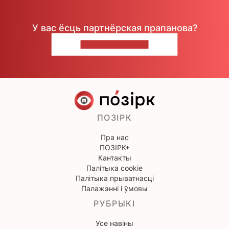
У вас ёсць партнёрская прапанова?
НАПІШЫЦЕ НАМ
ПОЗІРК
Пра нас
ПОЗІРК+
Кантакты
Палітыка cookie
Палітыка прыватнасці
Палажэнні і ўмовы
РУБРЫКІ
Усе навіны