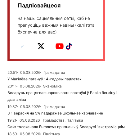
Падпісвайцеся
на нашы сацыяльныя сеткі, каб не
прапусціць важныя навіны (калі гэта
бяспечна для вас)
20:51
05.08.2026
Грамадства
У Магілёве патануў 14-гадовы падлетак
20:11
05.08.2026
Эканоміка
Беларусь працягвае нарошчваць пастаўкі ў Расію бензіну і
дызпаліва
19:37
05.08.2026
Грамадства
З 1 верасня на 5% падаражэе школьнае харчаванне
19:21
05.08.2026
Грамадства, Палітыка
Сайт тэлеканала Euronews прызнаны ў Беларусі "экстрэмісцкім"
18:59
05.08.2026
Палітыка