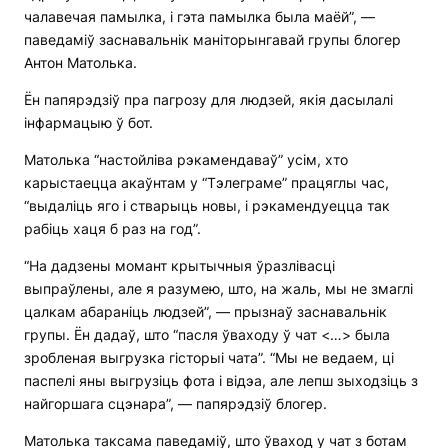
чалавечая памылка, і гэта памылка была маёй”, —
паведаміў заснавальнік маніторынгавай групы блогер
Антон Матолька.
Ён папярэдзіў пра пагрозу для людзей, якія дасылалі
інфармацыю ў бот.
Матолька “настойліва рэкамендаваў” усім, хто
карыстаецца акаўнтам у “Тэлеграме” працяглы час,
“выдаліць яго і стварыць новы, і рэкамендуецца так
рабіць хаця б раз на год”.
“На дадзены момант крытычныя ўразлівасці
выпраўлены, але я разумею, што, на жаль, мы не змаглі
цалкам абараніць людзей”, — прызнаў заснавальнік
групы. Ён дадаў, што “пасля ўваходу ў чат <…> была
зробленая выгрузка гісторыі чата”. “Мы не ведаем, ці
паспелі яны выгрузіць фота і відэа, але лепш зыходзіць з
найгоршага сцэнара”, — папярэдзіў блогер.
Матолька таксама паведаміў, што ўваход у чат з ботам