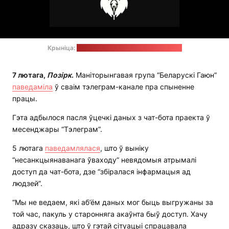
Крыніца:
тэлеграм-канал "Беларускі Гаюн"
7 лютага,
Позірк
.
Маніторынгавая група “Беларускі Гаюн”
паведаміла
ў сваім тэлеграм-канале пра спыненне
працы.
Гэта адбылося пасля ўцечкі даных з чат-бота праекта ў
месенджары “Тэлеграм”.
5 лютага
паведамлялася
, што ў выніку
“несанкцыянаванага ўваходу” невядомыя атрымалі
доступ да чат-бота, дзе “збіралася інфармацыя ад
людзей”.
“Мы не ведаем, які аб’ём даных мог быць выгружаны за
той час, пакуль у старонняга акаўнта быў доступ. Хачу
адразу сказаць, што ў гэтай сітуацыі спрацавала