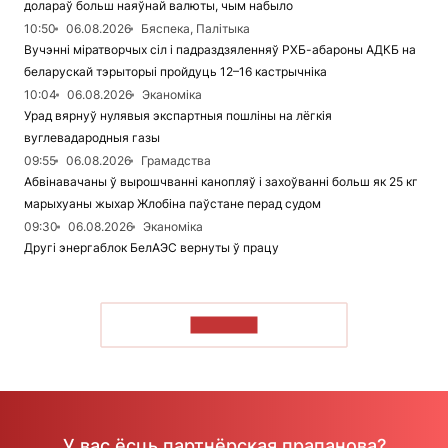
долараў больш наяўнай валюты, чым набыло
10:50
06.08.2026
Бяспека, Палітыка
Вучэнні міратворчых сіл і падраздзяленняў РХБ-абароны АДКБ на
беларускай тэрыторыі пройдуць 12–16 кастрычніка
10:04
06.08.2026
Эканоміка
Урад вярнуў нулявыя экспартныя пошліны на лёгкія
вуглевадародныя газы
09:55
06.08.2026
Грамадства
Абвінавачаны ў вырошчванні канопляў і захоўванні больш як 25 кг
марыхуаны жыхар Жлобіна паўстане перад судом
09:30
06.08.2026
Эканоміка
Другі энергаблок БелАЭС вернуты ў працу
ЧЫТАЦЬ
У вас ёсць партнёрская прапанова?