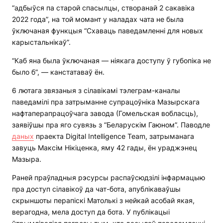
“адбыўся па старой спасылцы, створанай 2 сакавіка
2022 года”, на той момант у наладах чата не была
ўключаная функцыя “Схаваць паведамленні для новых
карыстальнікаў”.
“Каб яна была ўключаная — ніякага доступу ў губопіка не
было б”, — канстатаваў ён.
6 лютага звязаныя з сілавікамі тэлеграм-каналы
паведамілі пра затрыманне супрацоўніка Мазырскага
нафтаперапрацоўчага завода (Гомельская вобласць),
заявіўшы пра яго сувязь з “Беларускім Гаюном”. Паводле
даных
праекта Digital Intelligence Team, затрыманага
завуць Максім Нікіценка, яму 42 гады, ён ураджэнец
Мазыра.
Раней праўладныя рэсурсы распаўсюдзілі інфармацыю
пра доступ сілавікоў да чат-бота, апублікаваўшы
скрыншоты перапіскі Матолькі з нейкай асобай якая,
верагодна, мела доступ да бота. У публікацыі