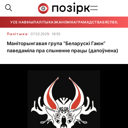
УСЕ НАВІНЫ
ПАЛІТЫКА
ЭКАНОМІКА
ГРАМАДСТВА
БЯСПЕКА
УСЕ
Палітыка
07.02.2025
16:55
Маніторынгавая група “Беларускі Гаюн”
паведаміла пра спыненне працы (дапоўнена)