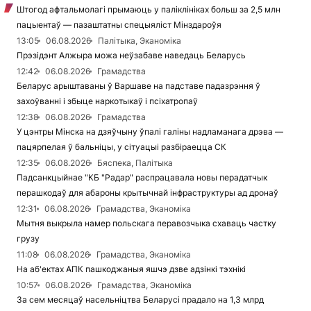
Штогод афтальмолагі прымаюць у паліклініках больш за 2,5 млн
пацыентаў — пазаштатны спецыяліст Мінздароўя
13:05
06.08.2026
Палітыка, Эканоміка
Прэзідэнт Алжыра можа неўзабаве наведаць Беларусь
12:42
06.08.2026
Грамадства
Беларус арыштаваны ў Варшаве на падставе падазрэння ў
захоўванні і збыце наркотыкаў і псіхатропаў
12:38
06.08.2026
Грамадства
У цэнтры Мінска на дзяўчыну ўпалі галіны надламанага дрэва —
пацярпелая ў бальніцы, у сітуацыі разбіраецца СК
12:35
06.08.2026
Бяспека, Палітыка
Падсанкцыйнае "КБ "Радар" распрацавала новы перадатчык
перашкодаў для абароны крытычнай інфраструктуры ад дронаў
12:31
06.08.2026
Грамадства, Эканоміка
Мытня выкрыла намер польскага перавозчыка схаваць частку
грузу
11:08
06.08.2026
Грамадства, Эканоміка
На аб'ектах АПК пашкоджаныя яшчэ дзве адзінкі тэхнікі
10:57
06.08.2026
Грамадства, Эканоміка
За сем месяцаў насельніцтва Беларусі прадало на 1,3 млрд