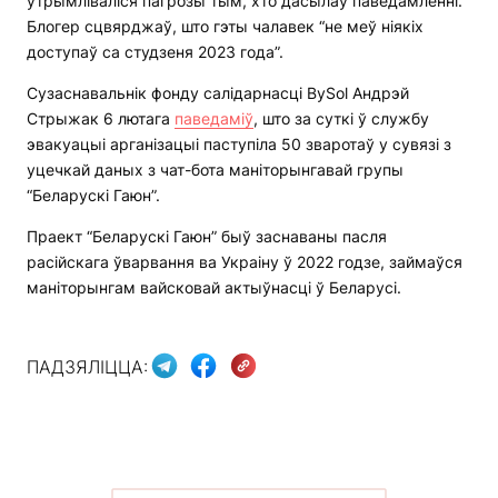
ўтрымліваліся пагрозы тым, хто дасылаў паведамленні.
Блогер сцвярджаў, што гэты чалавек “не меў ніякіх
доступаў са студзеня 2023 года”.
Сузаснавальнік фонду салідарнасці BySol Андрэй
Стрыжак 6 лютага
паведаміў
, што за суткі ў службу
эвакуацыі арганізацыі паступіла 50 зваротаў у сувязі з
уцечкай даных з чат-бота маніторынгавай групы
“Беларускі Гаюн”.
Праект “Беларускі Гаюн” быў заснаваны пасля
расійскага ўварвання ва Украіну ў 2022 годзе, займаўся
маніторынгам вайсковай актыўнасці ў Беларусі.
ПАДЗЯЛІЦЦА: