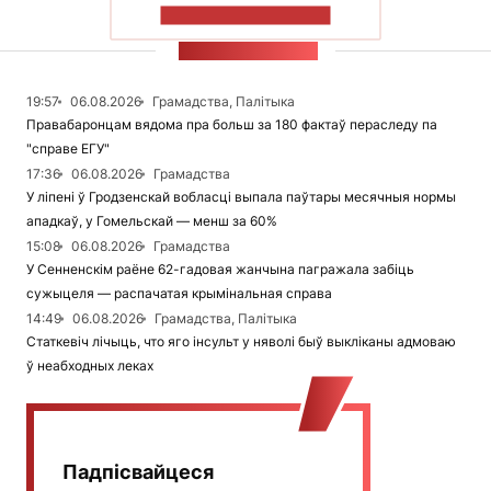
ПАКАЗАЦЬ БОЛЬШ
СТУЖКА НАВІН
19:57
06.08.2026
Грамадства, Палітыка
Правабаронцам вядома пра больш за 180 фактаў пераследу па
"справе ЕГУ"
17:36
06.08.2026
Грамадства
У ліпені ў Гродзенскай вобласці выпала паўтары месячныя нормы
ападкаў, у Гомельскай — менш за 60%
15:08
06.08.2026
Грамадства
У Сенненскім раёне 62-гадовая жанчына пагражала забіць
сужыцеля — распачатая крымінальная справа
14:49
06.08.2026
Грамадства, Палітыка
Статкевіч лічыць, что яго інсульт у няволі быў выкліканы адмоваю
ў неабходных леках
Падпісвайцеся