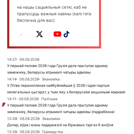
на нашы сацыяльныя сеткі, каб не
прапусціць важныя навіны (калі гэта
бяспечна для вас)
14:27
06.08.2026
У першай палове 2026 года Грузія дала прытулак аднаму
замежніку, беларусы атрымалі чатыры адмовы
14:14
06.08.2026
Эканоміка
У Літве перахопленая найбуйнейшая ў 2026 годзе партыя
нелегальных цыгарэт, у тым ліку з беларускімі акцызнымі маркамі
14:11
06.08.2026
Палітыка
У першай палове 2026 года Грузія дала прытулак аднаму
замежніку, беларусы атрымалі чатыры адмовы (падрабязна)
13:38
06.08.2026
Эканоміка
Долар, еўра і юань падаражэлі на біржавых таргах 6 жніўня
13:36
06.08.2026
Грамадства