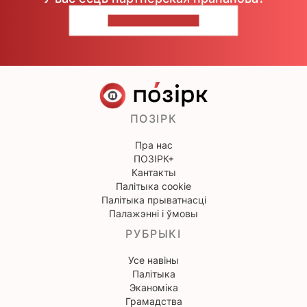
НАПІШЫЦЕ НАМ
ПОЗІРК
Пра нас
ПОЗІРК+
Кантакты
Палітыка cookie
Палітыка прыватнасці
Палажэнні і ўмовы
РУБРЫКІ
Усе навіны
Палітыка
Эканоміка
Грамадства