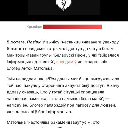
Крыніца:
тэлеграм-канал "Беларускі Гаюн"
5 лютага,
Позірк
.
У выніку “несанкцыянаванага ўваходу”
5 лютага невядомыя атрымалі доступ да чату з ботам
маніторынгавай групы “Беларускі Гаюн”, у які “збіралася
інфармацыя ад людзей”,
паведаміў
яе стваральнік
блогер Антон Матолька.
“Мы не ведаем, які аб’ём даных мог быць выгружаны за
той час, пакуль у старонняга акаўнта быў доступ. Я хачу
адразу сказаць, што ў гэтай сітуацыі спрацавала
чалавечая памылка, і гэтая памылка была маёй”, —
напісаў ён. Блогер папярэдзіў пра пагрозу для людзей,
якія дасылалі ў бот інфармацыю.
Матолька “настойліва рэкамендаваў” усім, хто