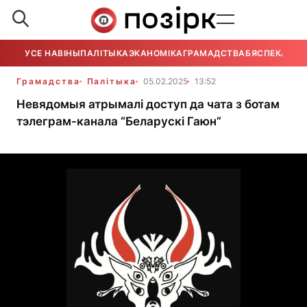
УСЕ НАВІНЫ
ПАЛІТЫКА
ЭКАНОМІКА
ГРАМАДСТВА
БЯСПЕКА
УСЕ
Грамадства
Палітыка
05.02.2025
13:52
Невядомыя атрымалі доступ да чата з ботам
тэлеграм-канала “Беларускі Гаюн”