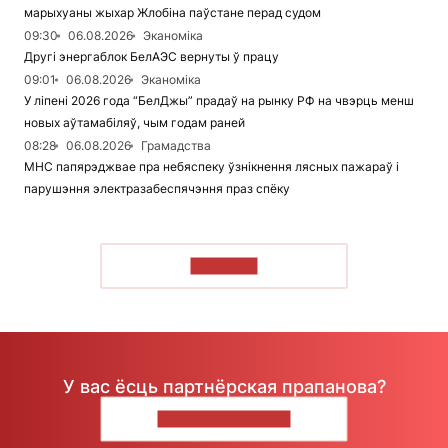
марыхуаны жыхар Жлобіна паўстане перад судом
09:30
06.08.2026
Эканоміка
Другі энергаблок БелАЭС вернуты ў працу
09:01
06.08.2026
Эканоміка
У ліпені 2026 года “БелДжы” прадаў на рынку РФ на чвэрць менш
новых аўтамабіляў, чым годам раней
08:28
06.08.2026
Грамадства
МНС папярэджвае пра небяспеку ўзнікнення лясных пажараў і
парушэння электразабеспячэння праз спёку
ЧЫТАЦЬ
У вас ёсць партнёрская прапанова?
НАПІШЫЦЕ НАМ