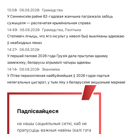
15:08
06.08.2026
Грамадства
У Сенненскім раёне 62-гадовая жанчына пагражала забіць
сужыцеля — распачатая крымінальная справа
14:49
06.08.2026
Грамадства, Палітыка
Статкевіч лічыць, что яго інсульт у няволі быў выкліканы адмоваю
ў неабходных леках
14:27
06.08.2026
У першай палове 2026 года Грузія дала прытулак аднаму
замежніку, беларусы атрымалі чатыры адмовы
14:14
06.08.2026
Эканоміка
У Літве перахопленая найбуйнейшая ў 2026 годзе партыя
нелегальных цыгарэт, у тым ліку з беларускімі акцызнымі маркамі
Падпісвайцеся
на нашы сацыяльныя сеткі, каб не
прапусціць важныя навіны (калі гэта