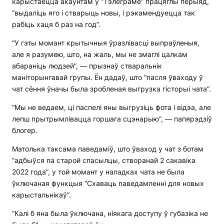
карыстаецца акаўнтам у “Тэлеграме” працяглы перыяд,
“выдаліць яго і стварыць новы, і рэкамендуецца так
рабіць хаця б раз на год”.
“У гэты момант крытычныя ўразлівасці выпраўленыя,
але я разумею, што, на жаль, мы не змаглі цалкам
абараніць людзей”, — прызнаў стваральнік
маніторынгавай групы. Ён дадаў, што “пасля ўваходу ў
чат сёння ўначы была зробленая выгрузка гісторыі чата”.
“Мы не ведаем, ці паспелі яны выгрузіць фота і відэа, але
лепш прытрымлівацца горшага сцэнарыю”, — папярэдзіў
блогер.
Матолька таксама паведаміў, што ўваход у чат з ботам
“адбыўся па старой спасылцы, створанай 2 сакавіка
2022 года”, у той момант у наладках чата не была
ўключаная функцыя “Схаваць паведамленні для новых
карыстальнікаў”.
“Калі б яна была ўключана, ніякага доступу ў губазіка не