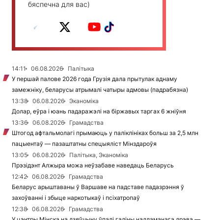
бяспечна для вас)
14:11
06.08.2026
Палітыка
У першай палове 2026 года Грузія дала прытулак аднаму
замежніку, беларусы атрымалі чатыры адмовы (падрабязна)
13:38
06.08.2026
Эканоміка
Долар, еўра і юань падаражэлі на біржавых таргах 6 жніўня
13:36
06.08.2026
Грамадства
Штогод афтальмолагі прымаюць у паліклініках больш за 2,5 млн
пацыентаў — пазаштатны спецыяліст Мінздароўя
13:05
06.08.2026
Палітыка, Эканоміка
Прэзідэнт Алжыра можа неўзабаве наведаць Беларусь
12:42
06.08.2026
Грамадства
Беларус арыштаваны ў Варшаве на падставе падазрэння ў
захоўванні і збыце наркотыкаў і псіхатропаў
12:38
06.08.2026
Грамадства
У цэнтры Мінска на дзяўчыну ўпалі галіны надламанага дрэва —