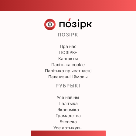
ПОЗІРК
Пра нас
ПОЗІРК+
Кантакты
Палітыка cookie
Палітыка прыватнасці
Палажэнні і ўмовы
РУБРЫКІ
Усе навіны
Палітыка
Эканоміка
Грамадства
Бяспека
Усе артыкулы