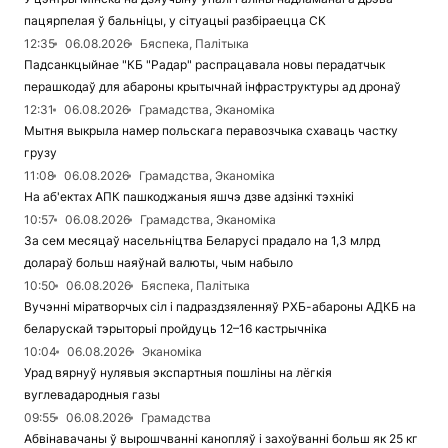
пацярпелая ў бальніцы, у сітуацыі разбіраецца СК
12:35
06.08.2026
Бяспека, Палітыка
Падсанкцыйнае "КБ "Радар" распрацавала новы перадатчык
перашкодаў для абароны крытычнай інфраструктуры ад дронаў
12:31
06.08.2026
Грамадства, Эканоміка
Мытня выкрыла намер польскага перавозчыка схаваць частку
грузу
11:08
06.08.2026
Грамадства, Эканоміка
На аб'ектах АПК пашкоджаныя яшчэ дзве адзінкі тэхнікі
10:57
06.08.2026
Грамадства, Эканоміка
За сем месяцаў насельніцтва Беларусі прадало на 1,3 млрд
долараў больш наяўнай валюты, чым набыло
10:50
06.08.2026
Бяспека, Палітыка
Вучэнні міратворчых сіл і падраздзяленняў РХБ-абароны АДКБ на
беларускай тэрыторыі пройдуць 12–16 кастрычніка
10:04
06.08.2026
Эканоміка
Урад вярнуў нулявыя экспартныя пошліны на лёгкія
вуглевадародныя газы
09:55
06.08.2026
Грамадства
Абвінавачаны ў вырошчванні канопляў і захоўванні больш як 25 кг