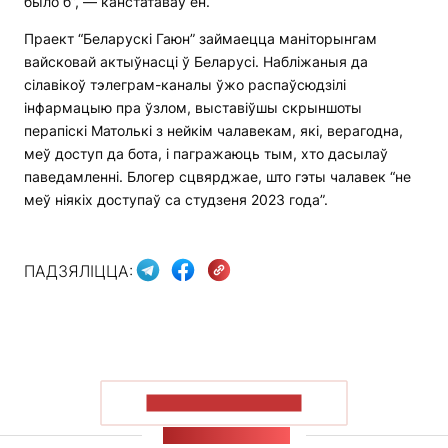
было б”, — канстатаваў ён.
Праект “Беларускі Гаюн” займаецца маніторынгам
вайсковай актыўнасці ў Беларусі. Набліжаныя да
сілавікоў тэлеграм-каналы ўжо распаўсюдзілі
інфармацыю пра ўзлом, выставіўшы скрыншоты
перапіскі Матолькі з нейкім чалавекам, які, верагодна,
меў доступ да бота, і пагражаюць тым, хто дасылаў
паведамленні. Блогер сцвярджае, што гэты чалавек “не
меў ніякіх доступаў са студзеня 2023 года”.
ПАДЗЯЛІЦЦА:
ПАКАЗАЦЬ БОЛЬШ
СТУЖКА НАВІН