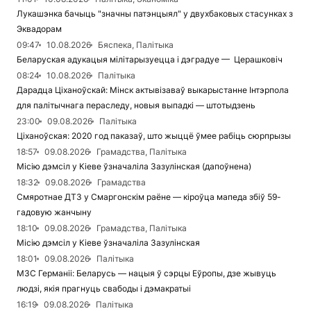
Лукашэнка бачыць "значны патэнцыял" у двухбаковых стасунках з
Эквадорам
09:47
10.08.2026
Бяспека, Палітыка
Беларуская адукацыя мілітарызуецца і дэградуе — Церашковіч
08:24
10.08.2026
Палітыка
Дарадца Ціханоўскай: Мінск актывізаваў выкарыстанне Інтэрпола
для палітычнага пераследу, новыя выпадкі — штотыдзень
23:00
09.08.2026
Палітыка
Ціханоўская: 2020 год паказаў, што жыццё ўмее рабіць сюрпрызы
18:57
09.08.2026
Грамадства, Палітыка
Місію дэмсіл у Кіеве ўзначаліла Зазулінская (дапоўнена)
18:32
09.08.2026
Грамадства
Смяротнае ДТЗ у Смаргонскім раёне — кіроўца мапеда збіў 59-
гадовую жанчыну
18:10
09.08.2026
Грамадства, Палітыка
Місію дэмсіл у Кіеве ўзначаліла Зазулінская
18:01
09.08.2026
Палітыка
МЗС Германіі: Беларусь — нацыя ў сэрцы Еўропы, дзе жывуць
людзі, якія прагнуць свабоды і дэмакратыі
16:19
09.08.2026
Палітыка