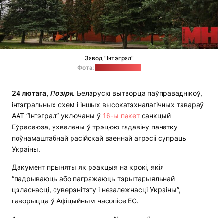
Завод "Інтэграл"
Фота:
"Мінск-Навіны"
24 лютага,
П
о
з
і
рк
.
Беларускі вытворца паўправаднікоў,
інтэгральных схем і іншых высокатэхналагічных тавараў
ААТ “Інтэграл” уключаны ў
16-ы пакет
санкцый
Еўрасаюза, ухвалены ў трэцюю гадавіну пачатку
поўнамаштабнай расійскай ваеннай агрэсіі супраць
Украіны.
Дакумент прыняты як рэакцыя на крокі, якія
“падрываюць або пагражаюць тэрытарыяльнай
цэласнасці, суверэнітэту і незалежнасці Украіны”,
гаворыцца ў Афіцыйным часопісе ЕС.