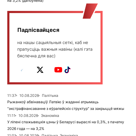
на 3,2% (дапоўнена)
Падпісвайцеся
на нашы сацыяльныя сеткі, каб не
прапусціць важныя навіны (калі гэта
бяспечна для вас)
11:37
10.08.2026
Палітыка
Рыжанкоў абвінаваціў Латвію ў жаданні атрымаць
"экстрафінансаванне з еўрапейскіх структур" за закрыццё мяжы
11:11
10.08.2026
Эканоміка
У ліпені спажывецкія цэны ў Беларусі выраслі на 0,3%, з пачатку
2026 года — на 3,2%
11:01
10.08.2026
Палітыка, Эканоміка