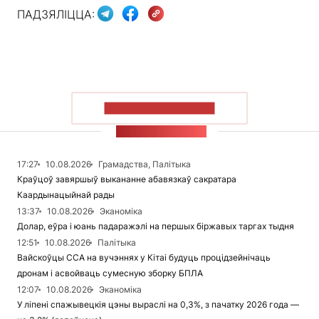
ПАДЗЯЛІЦЦА:
ПАКАЗАЦЬ БОЛЬШ
СТУЖКА НАВІН
17:27
10.08.2026
Грамадства, Палітыка
Краўцоў завяршыў выкананне абавязкаў сакратара
Каардынацыйнай рады
13:37
10.08.2026
Эканоміка
Долар, еўра і юань падаражэлі на першых біржавых таргах тыдня
12:51
10.08.2026
Палітыка
Вайскоўцы ССА на вучэннях у Кітаі будуць процідзейнічаць
дронам і асвойваць сумесную зборку БПЛА
12:07
10.08.2026
Эканоміка
У ліпені спажывецкія цэны выраслі на 0,3%, з пачатку 2026 года —