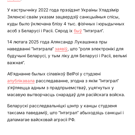
У кастрычніку 2022 года прэзідэнт Украіны Уладзімір
Зяленскі сваім указам зацвердзіў санкцыйныя спісы,
куды было ўключана блізу 4 тыс. фізічных і юрыдычных
асоб з Беларусі і Расіі. Сярод іх
быў
“Інтэграл“.
14 лютага 2025 года Аляксандр Лукашэнка пры
наведванні “Інтэграла“
заявіў
, што “роля электронікі для
будучыні Беларусі, у тым ліку для Беларусі і Расіі, вельмі
важная“.
Аб’яднанне былых сілавікоў BelPol у студзені
апублікавала
расследаванне, згодна з якім “Інтэграл“
з’яўляецца адным з прадпрыемстваў, уцягнутых у
масавую вытворчасць снарадаў для расійскага войска.
Беларускі расследвальніцкі цэнтр у канцы студзеня
таксама паведаміў, што “Інтэграл” абыходзіць санкцыі і
дапамагае вайсковай агрэсіі РФ.