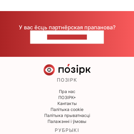
У вас ёсць партнёрская прапанова?
НАПІШЫЦЕ НАМ
ПОЗІРК
Пра нас
ПОЗІРК+
Кантакты
Палітыка cookie
Палітыка прыватнасці
Палажэнні і ўмовы
РУБРЫКІ