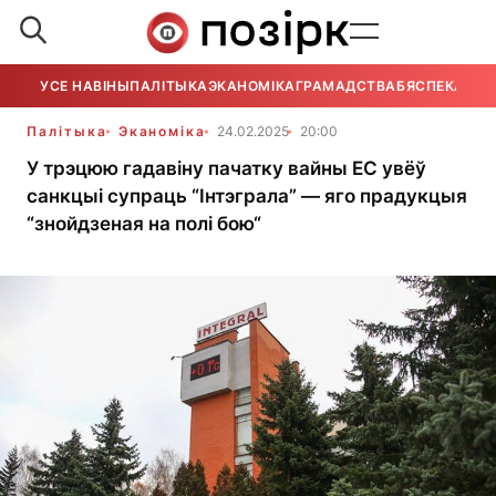
УСЕ НАВІНЫ
ПАЛІТЫКА
ЭКАНОМІКА
ГРАМАДСТВА
БЯСПЕКА
УСЕ
Палітыка
Эканоміка
24.02.2025
20:00
У трэцюю гадавіну пачатку вайны ЕС увёў
санкцыі супраць “Інтэграла” — яго прадукцыя
“знойдзеная на полі бою“