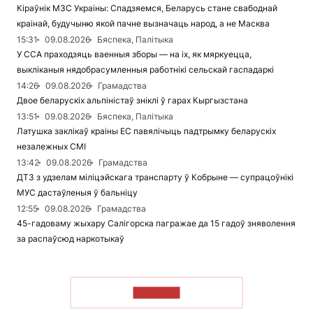
Кіраўнік МЗС Украіны: Спадзяемся, Беларусь стане свабоднай
краінай, будучыню якой пачне вызначаць народ, а не Масква
15:31
09.08.2026
Бяспека, Палітыка
У ССА праходзяць ваенныя зборы — на іх, як мяркуецца,
выкліканыя нядобрасумленныя работнікі сельскай гаспадаркі
14:26
09.08.2026
Грамадства
Двое беларускіх альпіністаў зніклі ў гарах Кыргызстана
13:51
09.08.2026
Бяспека, Палітыка
Латушка заклікаў краіны ЕС павялічыць падтрымку беларускіх
незалежных СМІ
13:42
09.08.2026
Грамадства
ДТЗ з удзелам міліцэйскага транспарту ў Кобрыне — супрацоўнікі
МУС дастаўленыя ў бальніцу
12:55
09.08.2026
Грамадства
45-гадоваму жыхару Салігорска пагражае да 15 гадоў зняволення
за распаўсюд наркотыкаў
ЧЫТАЦЬ