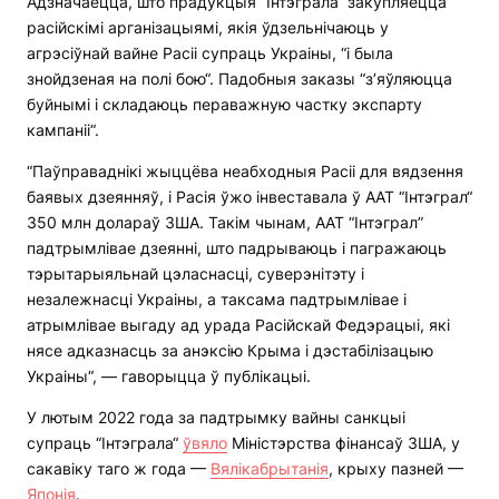
Адзначаецца, што прадукцыя “Інтэграла“ закупляецца
расійскімі арганізацыямі, якія ўдзельнічаюць у
агрэсіўнай вайне Расіі супраць Украіны, “і была
знойдзеная на полі бою“. Падобныя заказы “з’яўляюцца
буйнымі і складаюць пераважную частку экспарту
кампаніі“.
“Паўправаднікі жыццёва неабходныя Расіі для вядзення
баявых дзеянняў, і Расія ўжо інвеставала ў ААТ “Інтэграл“
350 млн долараў ЗША. Такім чынам, ААТ “Інтэграл”
падтрымлівае дзеянні, што падрываюць і пагражаюць
тэрытарыяльнай цэласнасці, суверэнітэту і
незалежнасці Украіны, а таксама падтрымлівае і
атрымлівае выгаду ад урада Расійскай Федэрацыі, які
нясе адказнасць за анэксію Крыма і дэстабілізацыю
Украіны“, — гаворыцца ў публікацыі.
У лютым 2022 года за падтрымку вайны санкцыі
супраць “Інтэграла“
ўвяло
Міністэрства фінансаў ЗША, у
сакавіку таго ж года —
Вялікабрытанія
, крыху пазней —
Японія
.