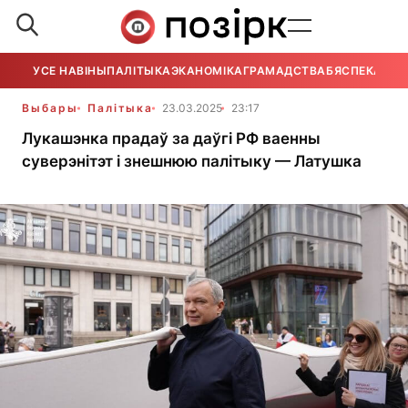
УСЕ НАВІНЫ
ПАЛІТЫКА
ЭКАНОМІКА
ГРАМАДСТВА
БЯСПЕКА
УСЕ
Выбары
Палітыка
23.03.2025
23:17
Лукашэнка прадаў за даўгі РФ ваенны
суверэнітэт і знешнюю палітыку — Латушка