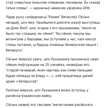
стаў славутым польскім спеваком, песняром. Ён сказаў
гэтыя словы”, — адзначыў намеснік кіраўніка АПК.
Лідар руху салідарнасці “Разам” Вячаслаў Сіўчык
нагадаў, што яму “прыйшлося дзясяткі разоў выступаць
на Днях Волі”, але, згодна з яго прызнаннем, “ніколі не
было так страшна, як сёння”: “Бо сёння, пакуль мы
мітынгуем у Варшаве, мы ўступаем у час, калі наогул
стаіць пытанне, ці будуць існаваць беларуская нацыя і
Беларусь”.
Сіўчык звярнуў увагу, што Лукашэнка прызначыў сваю
сёмую інаўгурацыю на 25 сакавіка, назваўшы яго
“старой пачварай, якая чарговы раз сінімі пальцамі
будзе хапацца за ўладу <…>, каб працягваць далей
здзек з беларусаў”.
Палітык мяркуе, што Лукашэнка можа ўступіць у
расійска-ўкраінскую вайну.
Сіўчык назваў яго таксама “метастазамі расійскага