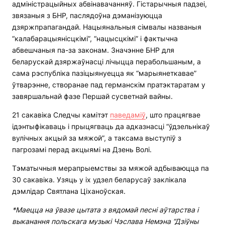
адміністрацыйных абвінавачанняў. Гістарычныя падзеі,
звязаныя з БНР, паслядоўна дэманізуюцца
дзяржпрапагандай. Нацыянальныя сімвалы названыя
“калабарацыянісцкімі”, “нацысцкімі” і фактычна
абвешчаныя па-за законам. Значэнне БНР для
беларускай дзяржаўнасці лічыцца перабольшаным, а
сама рэспубліка пазіцыянуецца як “марыянеткавае”
ўтварэнне, створанае пад германскім пратэктаратам у
завяршальнай фазе Першай сусветнай вайны.
21 сакавіка Следчы камітэт
паведаміў
, што працягвае
ідэнтыфікаваць і прыцягваць да адказнасці “ўдзельнікаў
вулічных акцый за мяжой”, а таксама выступіў з
пагрозамі перад акцыямі на Дзень Волі.
Тэматычныя мерапрыемствы за мяжой адбываюцца па
30 сакавіка. Узяць у іх удзел беларусаў заклікала
дэмлідар Святлана Ціханоўская.
*Маецца на ўвазе цытата з вядомай песні аўтарства і
выканання польскага музыкі Чэслава Немэна “Дзіўны