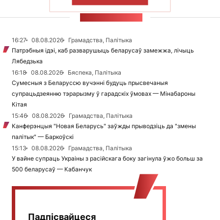
ПАКАЗАЦЬ БОЛЬШ
СТУЖКА НАВІН
16:27
08.08.2026
Грамадства, Палітыка
Патрэбныя ідэі, каб разварушыць беларусаў замежжа, лічыць
Лябедзька
16:18
08.08.2026
Бяспека, Палітыка
Сумесныя з Беларуссю вучэнні будуць прысвечаныя
супрацьдзеянню тэрарызму ў гарадскіх ўмовах — Мінабароны
Кітая
15:46
08.08.2026
Грамадства, Палітыка
Канферэнцыя "Новая Беларусь" заўжды прыводзіць да "змены
палітык" — Баркоўскі
15:13
08.08.2026
Грамадства, Палітыка
У вайне супраць Украіны з расійскага боку загінула ўжо больш за
500 беларусаў — Кабанчук
Падпісвайцеся