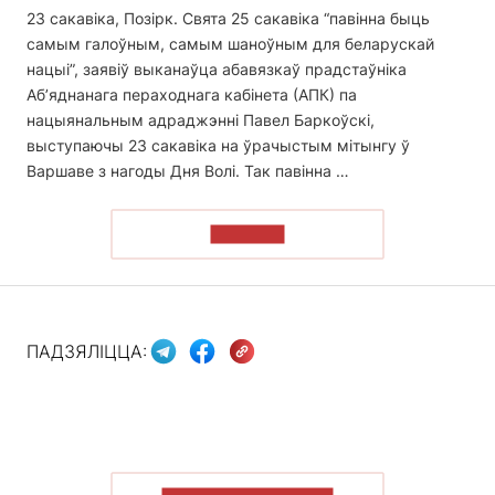
23 сакавіка, Позірк. Свята 25 сакавіка “павінна быць
самым галоўным, самым шаноўным для беларускай
нацыі”, заявіў выканаўца абавязкаў прадстаўніка
Аб’яднанага пераходнага кабінета (АПК) па
нацыянальным адраджэнні Павел Баркоўскі,
выступаючы 23 сакавіка на ўрачыстым мітынгу ў
Варшаве з нагоды Дня Волі. Так павінна …
ЧЫТАЦЬ
ПАДЗЯЛІЦЦА: