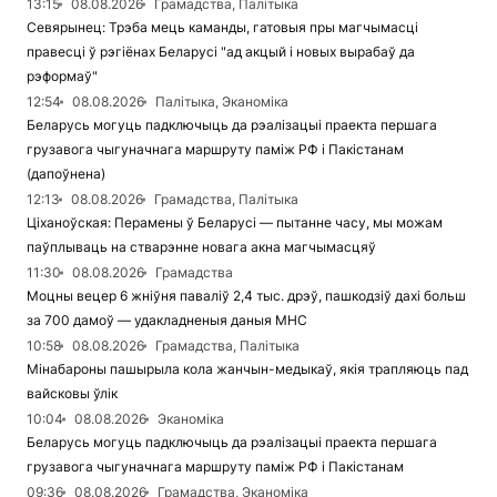
13:15
08.08.2026
Грамадства, Палітыка
Севярынец: Трэба мець каманды, гатовыя пры магчымасці
правесці ў рэгіёнах Беларусі "ад акцый і новых вырабаў да
рэформаў"
12:54
08.08.2026
Палітыка, Эканоміка
Беларусь могуць падключыць да рэалізацыі праекта першага
грузавога чыгуначнага маршруту паміж РФ і Пакістанам
(дапоўнена)
12:13
08.08.2026
Грамадства, Палітыка
Ціханоўская: Перамены ў Беларусі — пытанне часу, мы можам
паўплываць на стварэнне новага акна магчымасцяў
11:30
08.08.2026
Грамадства
Моцны вецер 6 жніўня паваліў 2,4 тыс. дрэў, пашкодзіў дахі больш
за 700 дамоў — удакладненыя даныя МНС
10:58
08.08.2026
Грамадства, Палітыка
Мінабароны пашырыла кола жанчын-медыкаў, якія трапляюць пад
вайсковы ўлік
10:04
08.08.2026
Эканоміка
Беларусь могуць падключыць да рэалізацыі праекта першага
грузавога чыгуначнага маршруту паміж РФ і Пакістанам
09:36
08.08.2026
Грамадства, Эканоміка