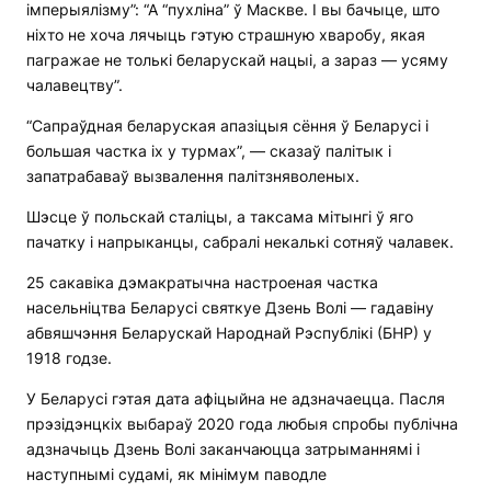
імперыялізму”: “А “пухліна” ў Маскве. І вы бачыце, што
ніхто не хоча лячыць гэтую страшную хваробу, якая
пагражае не толькі беларускай нацыі, а зараз — усяму
чалавецтву”.
“Сапраўдная беларуская апазіцыя сёння ў Беларусі і
большая частка іх у турмах”, — сказаў палітык і
запатрабаваў вызвалення палітзняволеных.
Шэсце ў польскай сталіцы, а таксама мітынгі ў яго
пачатку і напрыканцы, сабралі некалькі сотняў чалавек.
25 сакавіка дэмакратычна настроеная частка
насельніцтва Беларусі святкуе Дзень Волі — гадавіну
абвяшчэння Беларускай Народнай Рэспублікі (БНР) у
1918 годзе.
У Беларусі гэтая дата афіцыйна не адзначаецца. Пасля
прэзідэнцкіх выбараў 2020 года любыя спробы публічна
адзначыць Дзень Волі заканчаюцца затрыманнямі і
наступнымі судамі, як мінімум паводле