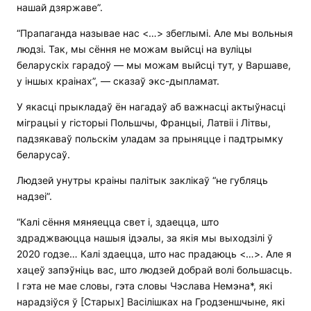
нашай дзяржаве”.
“Прапаганда называе нас <…> збеглымі. Але мы вольныя
людзі. Так, мы сёння не можам выйсці на вуліцы
беларускіх гарадоў — мы можам выйсці тут, у Варшаве,
у іншых краінах”, — сказаў экс-дыпламат.
У якасці прыкладаў ён нагадаў аб важнасці актыўнасці
міграцыі у гісторыі Польшчы, Францыі, Латвіі і Літвы,
падзякаваў польскім уладам за прыняцце і падтрымку
беларусаў.
Людзей унутры краіны палітык заклікаў “не губляць
надзеі”.
“Калі сёння мяняецца свет і, здаецца, што
здраджваюцца нашыя ідэалы, за якія мы выходзілі ў
2020 годзе… Калі здаецца, што нас прадаюць <…>. Але я
хацеў запэўніць вас, што людзей добрай волі большасць.
І гэта не мае словы, гэта словы Чэслава Немэна*, які
нарадзіўся ў [Старых] Васілішках на Гродзеншчыне, які