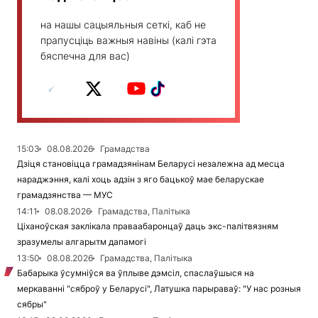
на нашы сацыяльныя сеткі, каб не
прапусціць важныя навіны (калі гэта
бяспечна для вас)
15:03
08.08.2026
Грамадства
Дзіця становіцца грамадзянінам Беларусі незалежна ад месца
нараджэння, калі хоць адзін з яго бацькоў мае беларускае
грамадзянства — МУС
14:11
08.08.2026
Грамадства, Палітыка
Ціханоўская заклікала праваабаронцаў даць экс-палітвязням
зразумелы алгарытм дапамогі
13:50
08.08.2026
Грамадства, Палітыка
Бабарыка ўсумніўся ва ўплыве дэмсіл, спаслаўшыся на
меркаванні "сяброў у Беларусі", Латушка парыраваў: "У нас розныя
сябры"