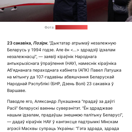
Фота:
прэс-служба АПК
23 сакавіка,
Позірк
.
“Дыктатар атрымаў незалежную
Беларусь у 1994 годзе. Але ён <…> здрадзіў ідэалам
незалежнасці”, — заявіў кіраўнік Народнага
антыкрызіснага ўпраўлення (НАУ), намеснік кіраўніка
Аб’яднанага пераходнага кабінета (АПК) Павел Латушка
на мітынгу да 107-гадавіны абвяшчэння Беларускай
Народнай Рэспублікі (БНР, Дзень Волі) 23 сакавіка ў
Варшаве.
Паводле яго, Аляксандр Лукашэнка “прадаў за даўгі
Расіі” беларускі ваенны суверэнітэт. “Ён здраджвае
нашым ідэалам, прадаўшы знешнюю палітыку Беларусі”,
— дадаў кіраўнік НАУ ў кантэксце падтрымкі Мінскам
агрэсіі Масквы супраць Украіны: “Гэта здрада, здрада