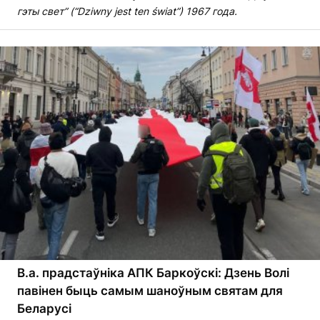
гэты свет” (“Dziwny jest ten świat”) 1967 года.
В.а. прадстаўніка АПК Баркоўскі: Дзень Волі
павінен быць самым шаноўным святам для
Беларусі