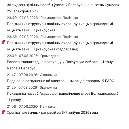
За тыдзень фізічныя асобы ўвезлі ў Беларусь на льготных умовах
251 электрамабіль
23:48
07.08.2026
Грамадства, Палітыка
Палітычныя структуры павінны супрацоўнічаць з грамадскімі
ініцыятывамі — Ціханоўская
23:23
07.08.2026
Грамадства, Палітыка
Палітычныя структуры павінны супрацоўнічаць з грамадскімі
ініцыятывамі — Ціханоўская (падрабязна)
22:02
07.08.2026
Грамадства
Рассельгаснагляд не прапусціў у Пскоўскую вобласць 1 тону
масла з Беларусі
21:47
07.08.2026
Эканоміка
Падпісана пагадненне аб электронным гандлі таварамі ў ЕАЭС
21:25
07.08.2026
Эканоміка
Лукашэнка назваў “жудасцю” павелічэнне страт Белкаапсаюза ў
11 разоў
21:08
07.08.2026
Палітыка
Хроніка палітычных рэпрэсій за 6–7 жніўня 2026 года