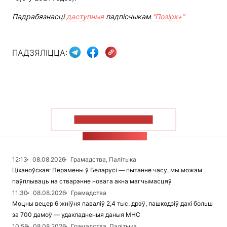
Падрабязнасці
даступныя
падпісчыкам
“Позірк+”
ПАДЗЯЛІЦЦА:
ПАКАЗАЦЬ БОЛЬШ
СТУЖКА НАВІН
12:13
08.08.2026
Грамадства, Палітыка
Ціханоўская: Перамены ў Беларусі — пытанне часу, мы можам
паўплываць на стварэнне новага акна магчымасцяў
11:30
08.08.2026
Грамадства
Моцны вецер 6 жніўня паваліў 2,4 тыс. дрэў, пашкодзіў дахі больш
за 700 дамоў — удакладненыя даныя МНС
10:58
08.08.2026
Грамадства, Палітыка