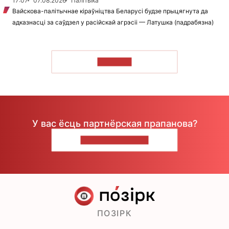
17:07
07.08.2026
Палітыка
Вайскова-палітычнае кіраўніцтва Беларусі будзе прыцягнута да
адказнасці за саўдзел у расійскай агрэсіі — Латушка (падрабязна)
ЧЫТАЦЬ
У вас ёсць партнёрская прапанова?
НАПІШЫЦЕ НАМ
ПОЗІРК