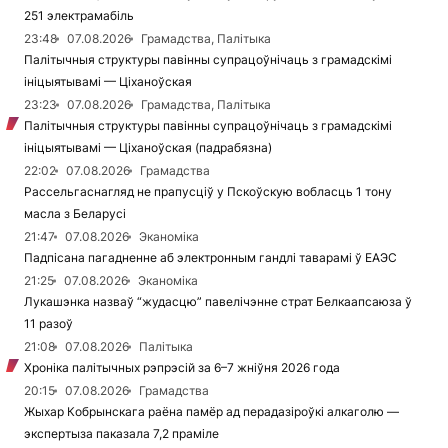
251 электрамабіль
23:48
07.08.2026
Грамадства, Палітыка
Палітычныя структуры павінны супрацоўнічаць з грамадскімі
ініцыятывамі — Ціханоўская
23:23
07.08.2026
Грамадства, Палітыка
Палітычныя структуры павінны супрацоўнічаць з грамадскімі
ініцыятывамі — Ціханоўская (падрабязна)
22:02
07.08.2026
Грамадства
Рассельгаснагляд не прапусціў у Пскоўскую вобласць 1 тону
масла з Беларусі
21:47
07.08.2026
Эканоміка
Падпісана пагадненне аб электронным гандлі таварамі ў ЕАЭС
21:25
07.08.2026
Эканоміка
Лукашэнка назваў “жудасцю” павелічэнне страт Белкаапсаюза ў
11 разоў
21:08
07.08.2026
Палітыка
Хроніка палітычных рэпрэсій за 6–7 жніўня 2026 года
20:15
07.08.2026
Грамадства
Жыхар Кобрынскага раёна памёр ад перадазіроўкі алкаголю —
экспертыза паказала 7,2 праміле