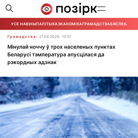
УСЕ НАВІНЫ
ПАЛІТЫКА
ЭКАНОМІКА
ГРАМАДСТВА
БЯСПЕКА
УСЕ
Грамадства
27.04.2025
10:51
Мінулай ноччу ў трох населеных пунктах
Беларусі тэмпература апусцілася да
рэкордных адзнак