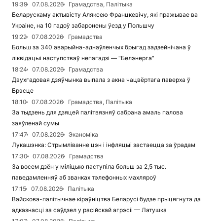
19:39
07.08.2026
Грамадства, Палітыка
Беларускаму актывісту Аляксею Францкевічу, які пражывае ва
Украіне, на 10 гадоў забаронены ўезд у Польшчу
19:22
07.08.2026
Грамадства
Больш за 340 аварыйна-аднаўленчых брыгад задзейнічана ў
ліквідацыі наступстваў непагадзі — "Белэнерга"
18:24
07.08.2026
Грамадства
Двухгадовая дзяўчынка выпала з акна чацвёртага паверха ў
Брэсце
18:10
07.08.2026
Грамадства, Палітыка
За тыдзень для дзяцей палітвязняў сабрана амаль палова
заяўленай сумы
17:47
07.08.2026
Эканоміка
Лукашэнка: Стрымліванне цэн і інфляцыі застаецца за ўрадам
17:30
07.08.2026
Грамадства
За восем дзён у міліцыю паступіла больш за 2,5 тыс.
паведамленняў аб званках тэлефонных махляроў
17:15
07.08.2026
Палітыка
Вайскова-палітычнае кіраўніцтва Беларусі будзе прыцягнута да
адказнасці за саўдзел у расійскай агрэсіі — Латушка