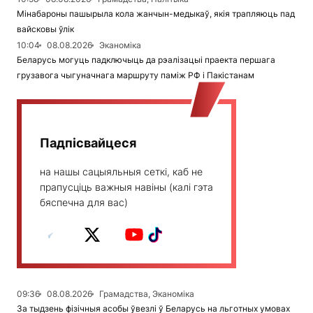
Мінабароны пашырыла кола жанчын-медыкаў, якія трапляюць пад
вайсковы ўлік
10:04
08.08.2026
Эканоміка
Беларусь могуць падключыць да рэалізацыі праекта першага
грузавога чыгуначнага маршруту паміж РФ і Пакістанам
Падпісвайцеся
на нашы сацыяльныя сеткі, каб не
прапусціць важныя навіны (калі гэта
бяспечна для вас)
09:36
08.08.2026
Грамадства, Эканоміка
За тыдзень фізічныя асобы ўвезлі ў Беларусь на льготных умовах