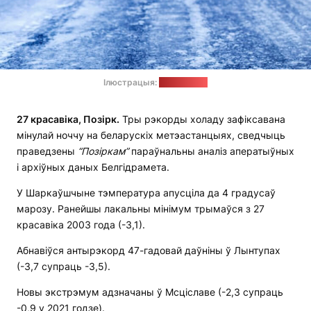
Ілюстрацыя:
freepik.com
27 красавіка, Позірк.
Тры рэкорды холаду зафіксавана
мінулай ноччу на беларускіх метэастанцыях, сведчыць
праведзены
“Позіркам”
параўнальны аналіз аператыўных
і архіўных даных Белгідрамета.
У Шаркаўшчыне тэмпература апусціла да 4 градусаў
марозу. Ранейшы лакальны мінімум трымаўся з 27
красавіка 2003 года (-3,1).
Абнавіўся антырэкорд 47-гадовай даўніны ў Лынтупах
(-3,7 супраць -3,5).
Новы экстрэмум адзначаны ў Мсціславе (-2,3 супраць
-0,9 у 2021 годзе).