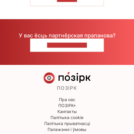
У вас ёсць партнёрская прапанова?
НАПІШЫЦЕ НАМ
ПОЗІРК
Пра нас
ПОЗІРК+
Кантакты
Палітыка cookie
Палітыка прыватнасці
Палажэнні і ўмовы