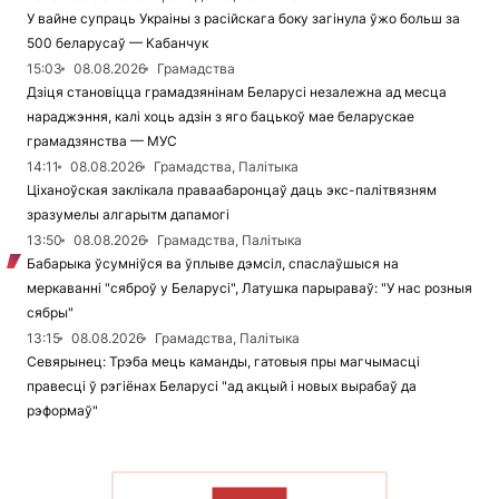
У вайне супраць Украіны з расійскага боку загінула ўжо больш за
500 беларусаў — Кабанчук
15:03
08.08.2026
Грамадства
Дзіця становіцца грамадзянінам Беларусі незалежна ад месца
нараджэння, калі хоць адзін з яго бацькоў мае беларускае
грамадзянства — МУС
14:11
08.08.2026
Грамадства, Палітыка
Ціханоўская заклікала праваабаронцаў даць экс-палітвязням
зразумелы алгарытм дапамогі
13:50
08.08.2026
Грамадства, Палітыка
Бабарыка ўсумніўся ва ўплыве дэмсіл, спаслаўшыся на
меркаванні "сяброў у Беларусі", Латушка парыраваў: "У нас розныя
сябры"
13:15
08.08.2026
Грамадства, Палітыка
Севярынец: Трэба мець каманды, гатовыя пры магчымасці
правесці ў рэгіёнах Беларусі "ад акцый і новых вырабаў да
рэформаў"
ЧЫТАЦЬ