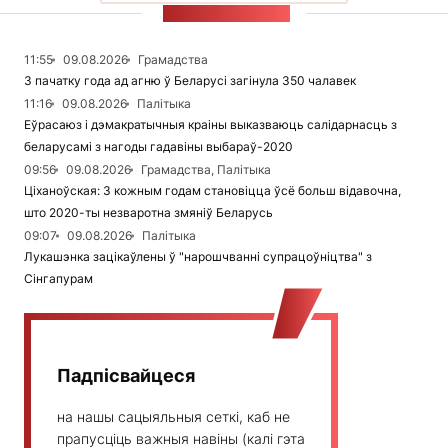
СТУЖКА НАВІН
11:55
09.08.2026
Грамадства
З пачатку года ад агню ў Беларусі загінула 350 чалавек
11:16
09.08.2026
Палітыка
Еўрасаюз і дэмакратычныя краіны выказваюць салідарнасць з
беларусамі з нагоды гадавіны выбараў-2020
09:56
09.08.2026
Грамадства, Палітыка
Ціханоўская: З кожным годам становіцца ўсё больш відавочна,
што 2020-ты незваротна змяніў Беларусь
09:07
09.08.2026
Палітыка
Лукашэнка зацікаўлены ў "нарошчванні супрацоўніцтва" з
Сінгапурам
Падпісвайцеся
на нашы сацыяльныя сеткі, каб не
прапусціць важныя навіны (калі гэта