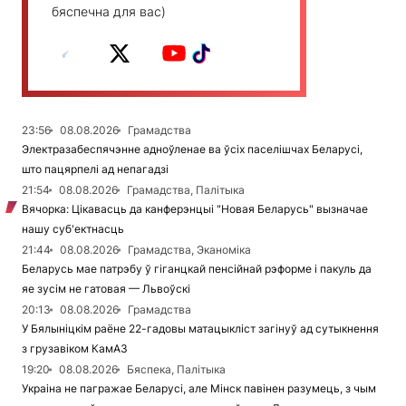
бяспечна для вас)
23:56
08.08.2026
Грамадства
Электразабеспячэнне адноўленае ва ўсіх паселішчах Беларусі,
што пацярпелі ад непагадзі
21:54
08.08.2026
Грамадства, Палітыка
Вячорка: Цікавасць да канферэнцыі "Новая Беларусь" вызначае
нашу суб'ектнасць
21:44
08.08.2026
Грамадства, Эканоміка
Беларусь мае патрэбу ў гіганцкай пенсійнай рэформе і пакуль да
яе зусім не гатовая — Львоўскі
20:13
08.08.2026
Грамадства
У Бялыніцкім раёне 22-гадовы матацыкліст загінуў ад сутыкнення
з грузавіком КамАЗ
19:20
08.08.2026
Бяспека, Палітыка
Украіна не пагражае Беларусі, але Мінск павінен разумець, з чым