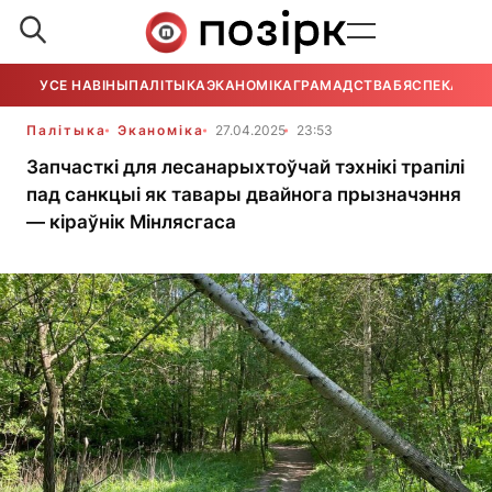
УСЕ НАВІНЫ
ПАЛІТЫКА
ЭКАНОМІКА
ГРАМАДСТВА
БЯСПЕКА
УСЕ
Палітыка
Эканоміка
27.04.2025
23:53
Запчасткі для лесанарыхтоўчай тэхнікі трапілі
пад санкцыі як тавары двайнога прызначэння
— кіраўнік Мінлясгаса