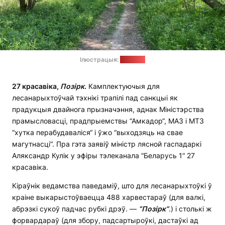
Ілюстрацыя:
"Позірк"
27 красавіка,
Позірк
.
Камплектуючыя для
лесанарыхтоўчай тэхнікі трапілі пад санкцыі як
прадукцыя двайнога прызначэння, аднак Міністэрства
прамысловасці, прадпрыемствы “Амкадор“, МАЗ і МТЗ
“хутка перабудаваліся“ і ўжо “выходзяць на свае
магутнасці“. Пра гэта заявіў міністр лясной гаспадаркі
Аляксандр Кулік у эфіры тэлеканала “Беларусь 1“ 27
красавіка.
Кіраўнік ведамства паведаміў, што для лесанарыхтоўкі ў
краіне выкарыстоўваецца 488 харвестараў (для валкі,
абрэзкі сукоў падчас рубкі дрэў. —
“Позірк”
.) і столькі ж
форвардараў (для збору, падсартыроўкі, дастаўкі ад