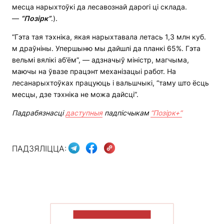
месца нарыхтоўкі да лесавознай дарогі ці склада.
—
“Позірк”
.).
“Гэта тая тэхніка, якая нарыхтавала летась 1,3 млн куб.
м драўніны. Упершыню мы дайшлі да планкі 65%. Гэта
вельмі вялікі аб’ём”, — адзначыў міністр, магчыма,
маючы на ўвазе працэнт механізацыі работ. На
лесанарыхтоўках працуюць і вальшчыкі, “таму што ёсць
месцы, дзе тэхніка не можа дайсці”.
Падрабязнасці
даступныя
падпісчыкам
“Позірк+”
ПАДЗЯЛІЦЦА:
ПАКАЗАЦЬ БОЛЬШ