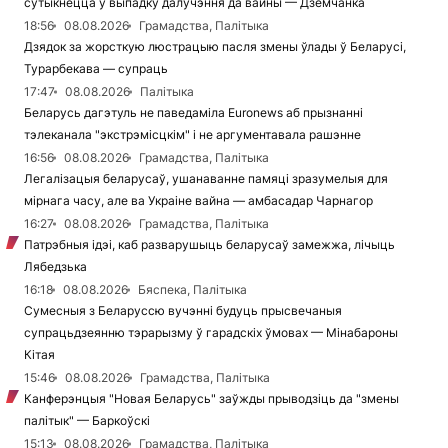
сутыкнецца ў выпадку далучэння да вайны — Дземчанка
18:56
08.08.2026
Грамадства, Палітыка
Дзядок за жорсткую люстрацыю пасля змены ўлады ў Беларусі,
Турарбекава — супраць
17:47
08.08.2026
Палітыка
Беларусь дагэтуль не паведаміла Euronews аб прызнанні
тэлеканала "экстрэмісцкім" і не аргументавала рашэнне
16:56
08.08.2026
Грамадства, Палітыка
Легалізацыя беларусаў, ушанаванне памяці зразумелыя для
мірнага часу, але ва Украіне вайна — амбасадар Чарнагор
16:27
08.08.2026
Грамадства, Палітыка
Патрэбныя ідэі, каб разварушыць беларусаў замежжа, лічыць
Лябедзька
16:18
08.08.2026
Бяспека, Палітыка
Сумесныя з Беларуссю вучэнні будуць прысвечаныя
супрацьдзеянню тэрарызму ў гарадскіх ўмовах — Мінабароны
Кітая
15:46
08.08.2026
Грамадства, Палітыка
Канферэнцыя "Новая Беларусь" заўжды прыводзіць да "змены
палітык" — Баркоўскі
15:13
08.08.2026
Грамадства, Палітыка