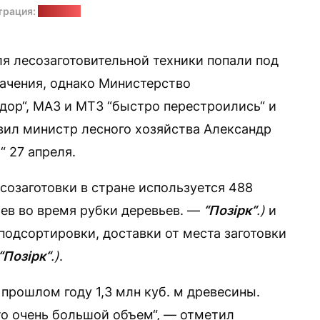
трация:
"Позірк"
 лесозаготовительной техники попали под
начения, однако Министерство
ор“, МАЗ и МТЗ “быстро перестроились“ и
явил министр лесного хозяйства Александр
“ 27 апреля.
созаготовки в стране используется 488
ьев во время рубки деревьев. —
“Позірк“
.)
и
подсортировки, доставки от места заготовки
“Позірк“
.)
.
в прошлом году 1,3 млн куб. м древесины.
о очень большой объем“, — отметил