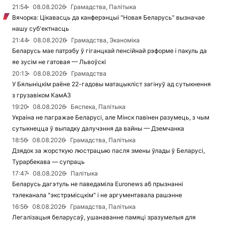
21:54
08.08.2026
Грамадства, Палітыка
Вячорка: Цікавасць да канферэнцыі "Новая Беларусь" вызначае
нашу суб'ектнасць
21:44
08.08.2026
Грамадства, Эканоміка
Беларусь мае патрэбу ў гіганцкай пенсійнай рэформе і пакуль да
яе зусім не гатовая — Львоўскі
20:13
08.08.2026
Грамадства
У Бялыніцкім раёне 22-гадовы матацыкліст загінуў ад сутыкнення
з грузавіком КамАЗ
19:20
08.08.2026
Бяспека, Палітыка
Украіна не пагражае Беларусі, але Мінск павінен разумець, з чым
сутыкнецца ў выпадку далучэння да вайны — Дземчанка
18:56
08.08.2026
Грамадства, Палітыка
Дзядок за жорсткую люстрацыю пасля змены ўлады ў Беларусі,
Турарбекава — супраць
17:47
08.08.2026
Палітыка
Беларусь дагэтуль не паведаміла Euronews аб прызнанні
тэлеканала "экстрэмісцкім" і не аргументавала рашэнне
16:56
08.08.2026
Грамадства, Палітыка
Легалізацыя беларусаў, ушанаванне памяці зразумелыя для