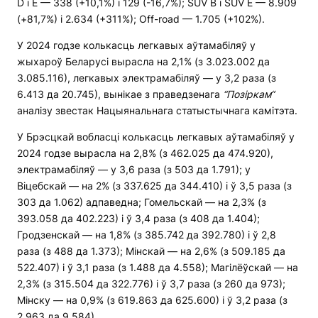
D і E — 338 (+10,1%) і 129 (-16,7%); SUV B і SUV E — 8.909
(+81,7%) і 2.634 (+311%); Off-road — 1.705 (+102%).
У 2024 годзе колькасць легкавых аўтамабіляў у
жыхароў Беларусі вырасла на 2,1% (з 3.023.002 да
3.085.116), легкавых электрамабіляў — у 3,2 раза (з
6.413 да 20.745), вынікае з праведзенага
“Позіркам“
аналізу звестак Нацыянальнага статыстычнага камітэта.
У Брэсцкай вобласці колькасць легкавых аўтамабіляў у
2024 годзе вырасла на 2,8% (з 462.025 да 474.920),
электрамабіляў — у 3,6 раза (з 503 да 1.791); у
Віцебскай — на 2% (з 337.625 да 344.410) і ў 3,5 раза (з
303 да 1.062) адпаведна; Гомельскай — на 2,3% (з
393.058 да 402.223) і ў 3,4 раза (з 408 да 1.404);
Гродзенскай — на 1,8% (з 385.742 да 392.780) і ў 2,8
раза (з 488 да 1.373); Мінскай — на 2,6% (з 509.185 да
522.407) і ў 3,1 раза (з 1.488 да 4.558); Магілёўскай — на
2,3% (з 315.504 да 322.776) і ў 3,7 раза (з 260 да 973);
Мінску — на 0,9% (з 619.863 да 625.600) і ў 3,2 раза (з
2.963 да 9.584).