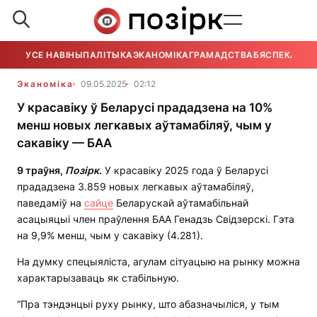
УСЕ НАВІНЫ
ПАЛІТЫКА
ЭКАНОМІКА
ГРАМАДСТВА
БЯСПЕКА
УСЕ
Эканоміка
09.05.2025
02:12
У красавіку ў Беларусі прададзена на 10%
менш новых легкавых аўтамабіляў, чым у
сакавіку — БАА
9 траўня,
Позірк
.
У красавіку 2025 года ў Беларусі
прададзена 3.859 новых легкавых аўтамабіляў,
паведаміў на
сайце
Беларускай аўтамабільнай
асацыяцыі член праўлення БАА Генадзь Свідзерскі. Гэта
на 9,9% менш, чым у сакавіку (4.281).
На думку спецыяліста, агулам сітуацыю на рынку можна
характарызаваць як стабільную.
“Пра тэндэнцыі руху рынку, што абазначыліся, у тым