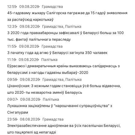
12:55
09.08.2026
Грамадства
45-гадоваму жыхару Салігорска пагражае да 15 гадоў зняволення
за распаўсюд наркотыкаў
12:35
09.08.2026
Грамадства, Палітыка
З 2020 года праваабаронцы зафіксавалі ў Беларусі больш за 100
тыс. фактаў палітычнага пераследу
11:55
09.08.2026
Грамадства
З пачатку года ад агню ў Беларусі загінула 350 чалавек
11:16
09.08.2026
Палітыка
Еўрасаюз і дэмакратычныя краіны выказваюць салідарнасць з
беларусамі з нагоды гадавіны выбараў-2020
09:56
09.08.2026
Грамадства, Палітыка
Ціханоўская: З кожным годам становіцца ўсё больш відавочна,
што 2020-ты незваротна змяніў Беларусь
09:07
09.08.2026
Палітыка
Лукашэнка зацікаўлены ў "нарошчванні супрацоўніцтва" з
Сінгапурам
23:56
08.08.2026
Грамадства
Электразабеспячэнне адноўленае ва ўсіх паселішчах Беларусі,
што пацярпелі ад непагадзі