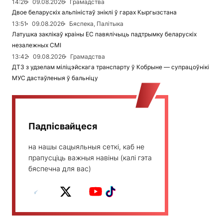
14:26
09.08.2026
Грамадства
Двое беларускіх альпіністаў зніклі ў гарах Кыргызстана
13:51
09.08.2026
Бяспека, Палітыка
Латушка заклікаў краіны ЕС павялічыць падтрымку беларускіх
незалежных СМІ
13:42
09.08.2026
Грамадства
ДТЗ з удзелам міліцэйскага транспарту ў Кобрыне — супрацоўнікі
МУС дастаўленыя ў бальніцу
Падпісвайцеся
на нашы сацыяльныя сеткі, каб не
прапусціць важныя навіны (калі гэта
бяспечна для вас)