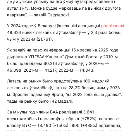
ліку з улікам уплыву на яго ўмоў аўтакрэдытавання і
аўталізінгу, можна будзе меркаваць па выніках другога
квартала“, — заявіў Свідзерскі.
У 2024 годзе ў Беларусі ўдзельнікі асацыяцыі
рэалізавалі
49.626 новых легкавых аўтамабіляў — у 2,3 раза больш,
чым у 2023-м (21.761).
Як заявіў на прэс-канферэнцыі 15 красавіка 2025 года
дырэктар УП “БАА-Кансалт“ Дзмітрый Ярота, у 2019-м
было прададзена 60.216 аўтамабіляў, у 2020-м —
46.098, 2021-м — 41.217, 2022-м — 14.843.
Летась на рынку было прадстаўлена 100 мадэляў
легкавых аўтамабіляў, што на 28,2% больш, чым у 2023-
м. Зрэшты, адзначыў Ярота, “да 2022 года яшчэ далёка“:
тады на рынку было 142 мадэлі.
За мінулы год члены БАА рэалізавалі 3.641
электрамабіль і паслядоўны гібрыд (+752%), легкавых:
класаў В і С — 18.490 (+150%) і 900 (+488%) адпаведна;