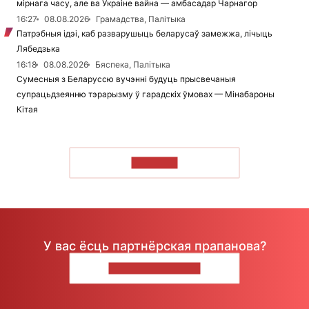
мірнага часу, але ва Украіне вайна — амбасадар Чарнагор
16:27
08.08.2026
Грамадства, Палітыка
Патрэбныя ідэі, каб разварушыць беларусаў замежжа, лічыць
Лябедзька
16:18
08.08.2026
Бяспека, Палітыка
Сумесныя з Беларуссю вучэнні будуць прысвечаныя
супрацьдзеянню тэрарызму ў гарадскіх ўмовах — Мінабароны
Кітая
ЧЫТАЦЬ
У вас ёсць партнёрская прапанова?
НАПІШЫЦЕ НАМ