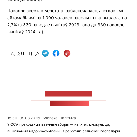
Паводле звестак Белстата, забяспечанасць легкавымі
аўтамабілямі на 1.000 чалавек насельніцтва вырасла на
2,7% (з 330 паводле вынікаў 2023 года да 339 паводле
вынікаў 2024-га).
ПАДЗЯЛІЦЦА:
ПАКАЗАЦЬ БОЛЬШ
СТУЖКА НАВІН
15:31
09.08.2026
Бяспека, Палітыка
У ССА праходзяць ваенныя зборы — на іх, як мяркуецца,
выкліканыя нядобрасумленныя работнікі сельскай гаспадаркі