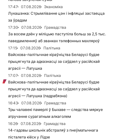
17:47
07.08.2026
Эканоміка
Лукашэнка: Стрымліванне цэн і інфляцыі застаецца
за ўрадам
17:30
07.08.2026
Грамадства
За восем дзён у міліцыю паступіла больш за 2,5 тыс.
паведамленняў аб званках тэлефонных махляроў
17:15
07.08.2026
Палітыка
Вайскова-палітычнае кіраўніцтва Беларусі будзе
прыцягнута да адказнасці за саўдзел у расійскай
агрэсіі — Латушка
17:07
07.08.2026
Палітыка
Вайскова-палітычнае кіраўніцтва Беларусі будзе
прыцягнута да адказнасці за саўдзел у расійскай
агрэсіі — Латушка (падрабязна)
16:43
07.08.2026
Грамадства
Тры чалавекі памерлі ў Быхаве — следства мяркуе
атручэнне сурагатным алкаголем
16:26
07.08.2026
Грамадства
14-гадовы школьнік абстраляў з пнеўматычнага
пісталета кіёск у Лідзе