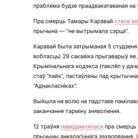
праблема будзе праадвакатаваная на 
Пра смерць Тамары Каравай
стала в
прычына — “не вытрымала сэрца”.
Каравай была затрыманая 5 студзеня 
вобласць) 29 сакавіка прыгаварыў яе 
Крымінальнага кодэкса (паклёп у дач
стаў “лайк”, пастаўлены пад крытычн
“Аднакласніках”.
Выйшла на волю на падставе памілава
заканчэння тэрміну зняволення.
12 траўня
паведамлялася
пра смерць 
прычыны анкалагічнага захворвання. 