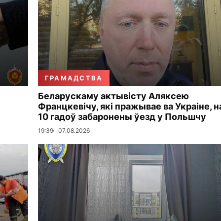
ГРАМАДСТВА
Беларускаму актывісту Аляксею
Францкевічу, які пражывае ва Украіне, н
10 гадоў забаронены ўезд у Польшчу
19:39
07.08.2026