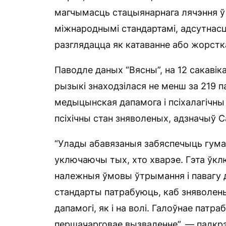
магчымасць стацыянарнага лячэння ў 
міжнароднымі стандартамі, адсутна
разглядацца як катаванне або жорстк
Паводле даных “Вясны”, на 12 сакавіка
рызыкі знаходзілася не менш за 219 
медыцынская дапамога і псіхалагічны 
псіхічны стан зняволеных, адзначыў С
“Улады абавязаныя забяспечыць гума
уключаючы тых, хто хварэе. Гэта ўк
належныя ўмовы ўтрымання і павагу 
стандарты патрабуюць, каб зняволен
дапамогі, як і на волі. Галоўнае патр
першачарговае вызваленне”, — падкрэ