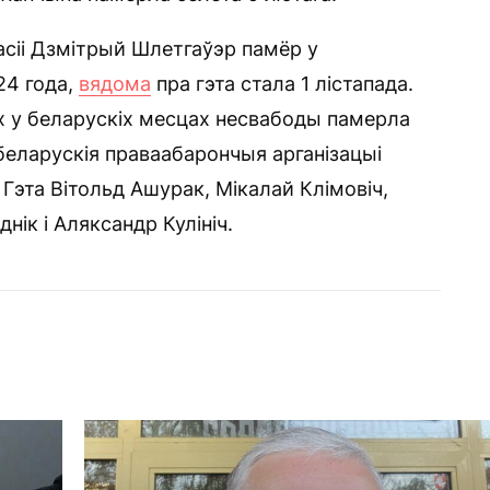
асіі Дзмітрый Шлетгаўэр памёр у
24 года,
вядома
пра гэта стала 1 лістапада.
х у беларускіх месцах несвабоды памерла
беларускія праваабарончыя арганізацыі
Гэта Вітольд Ашурак, Мікалай Клімовіч,
нік і Аляксандр Кулініч.