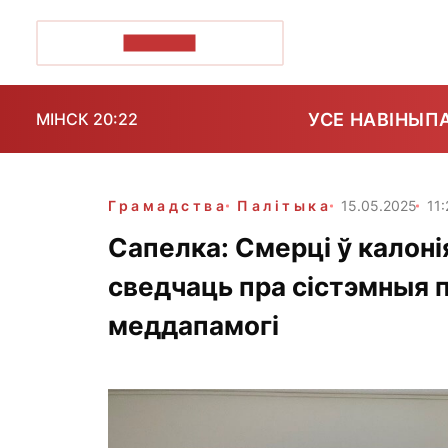
ПОЗІРК+
УСЕ НАВІНЫ
П
МІНСК 20:22
Грамадства
Палітыка
15.05.2025
11
Сапелка: Смерці ў калоні
сведчаць пра сістэмныя 
меддапамогі