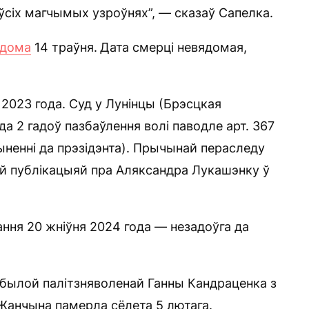
ўсіх магчымых узроўнях”, — сказаў Сапелка.
ядома
14 траўня.
Дата смерці невядомая,
2023 года. Суд у Лунінцы (Брэсцкая
да 2 гадоў пазбаўлення волі паводле арт. 367
ыненні да прэзідэнта). Прычынай пераследу
ай публікацыяй пра Аляксандра Лукашэнку ў
ння 20 жніўня 2024 года — незадоўга да
былой палітзняволенай Ганны Кандраценка з
Жанчына памерла сёлета 5 лютага.