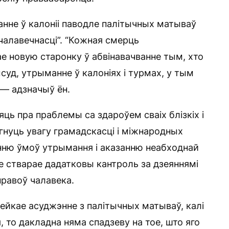
нне ў калоніі паводле палітычных матываў
чалавечнасці”. “Кожная смерць
ае новую старонку ў абвінавачванне тым, хто
суд, утрыманне ў калоніях і турмах, у тым
 — адзначыў ён.
ь пра праблемы са здароўем сваіх блізкіх і
гнуць увагу грамадскасці і міжнародных
нню ўмоў утрымання і аказанню неабходнай
 стварае дадатковы кантроль за дзеяннямі
правоў чалавека.
ейкае асуджэнне з палітычных матываў, калі
, то дакладна няма спадзеву на тое, што яго