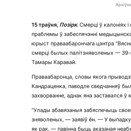
Архіўн
15 траўня,
Позірк
.
Смерці ў калоніях 
праблемы ў забеспячэнні медыцынскай
юрыст праваабарончага цэнтра “Вясн
смерці былых палітзняволеных — 39-
Тамары Каравай.
Праваабаронца, словы якога прыводзіц
Кандраценка, паводле сведчанняў был
захворванне, аднак яна заставался ў к
“Улады абавязаныя забяспечыць свое
зняволеных, — заявіў ён. — У выпадку
як рак, — павінна быць аказаная не