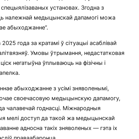
спецыялізаваных установах. Згодна з
сць належнай медыцынскай дапамогі можа
ае абыходжанне”.
 2025 года за кратамі ў сітуацыі асаблівай
палітвязняў. Умовы ўтрымання, недастатковая
ціск негатыўна ўплываюць на фізічны і
апелка.
ннае абыходжанне з усімі зняволенымі,
лючае своечасовую медыцынскую дапамогу,
да чалавечай годнасці. Міжнародныя
ыя мелі доступ да такой жа медыцынскай
абаванне адносна такіх зняволеных — гэта іх
сліў праваабаронца.