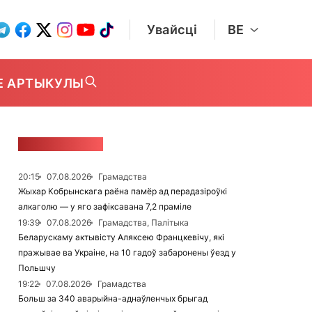
Увайсці
BE
Е АРТЫКУЛЫ
СТУЖКА НАВІН
20:15
07.08.2026
Грамадства
Жыхар Кобрынскага раёна памёр ад перадазіроўкі
алкаголю — у яго зафіксавана 7,2 праміле
19:39
07.08.2026
Грамадства, Палітыка
Беларускаму актывісту Аляксею Францкевічу, які
пражывае ва Украіне, на 10 гадоў забаронены ўезд у
Польшчу
19:22
07.08.2026
Грамадства
Больш за 340 аварыйна-аднаўленчых брыгад