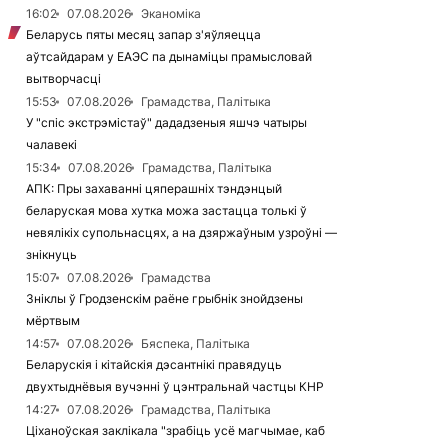
16:02
07.08.2026
Эканоміка
Беларусь пяты месяц запар з'яўляецца
аўтсайдарам у ЕАЭС па дынаміцы прамысловай
вытворчасці
15:53
07.08.2026
Грамадства, Палітыка
У "спіс экстрэмістаў" дададзеныя яшчэ чатыры
чалавекі
15:34
07.08.2026
Грамадства, Палітыка
АПК: Пры захаванні цяперашніх тэндэнцый
беларуская мова хутка можа застацца толькі ў
невялікіх супольнасцях, а на дзяржаўным узроўні —
знікнуць
15:07
07.08.2026
Грамадства
Зніклы ў Гродзенскім раёне грыбнік знойдзены
мёртвым
14:57
07.08.2026
Бяспека, Палітыка
Беларускія і кітайскія дэсантнікі правядуць
двухтыднёвыя вучэнні ў цэнтральнай частцы КНР
14:27
07.08.2026
Грамадства, Палітыка
Ціханоўская заклікала "зрабіць усё магчымае, каб