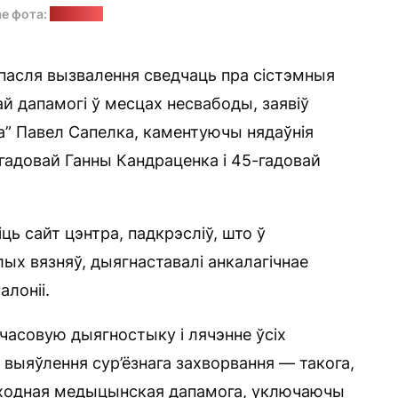
ае фота:
"Позірк"
і пасля вызвалення сведчаць пра сістэмныя
 дапамогі ў месцах несвабоды, заявіў
а” Павел Сапелка, каментуючы нядаўнія
гадовай Ганны Кандраценка і 45-гадовай
ь сайт цэнтра, падкрэсліў, што ў
ых вязняў, дыягнаставалі анкалагічнае
алоніі.
часовую дыягностыку і лячэнне ўсіх
 выяўлення сур’ёзнага захворвання — такога,
абходная медыцынская дапамога, уключаючы