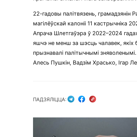
22-гадовы палітвязень, грамадзянін Р
магілёўскай калоніі 11 кастрычніка 20
Апрача Шлетгаўэра ў 2022–2024 гада
яшчэ не менш за шэсць чалавек, якіх 
прызнавалі палітычнымі зняволенымі. 
Алесь Пушкін, Вадзім Храсько, Ігар Лед
ПАДЗЯЛІЦЦА: