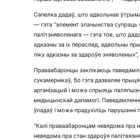
Сапелка дадаў, што адвольнае ўтрыма
— гэта “элемент злачынства супраць 
палітзняволенага — гэта тое, што дад
адказны за іх пераслед, адвольны пры
ліку адказны за здароўе зняволеных”,
Праваабаронцы заклікаюць паведамляц
сукамернікаў, бо гэта дазваляе прыця
арганізацый і можа спрыяць паляпшэ
медыцынскай дапамогі. Паведамленне
ўладаў і можа прадухіліць парушэнні 
“Калі праваабаронцам невядома пра н
невядома пра стан здароўя палітвязня