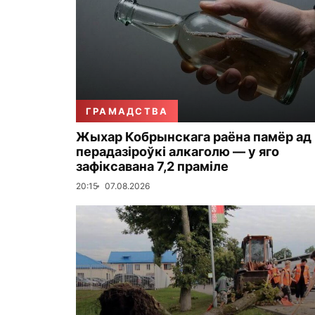
ГРАМАДСТВА
Жыхар Кобрынскага раёна памёр ад
перадазіроўкі алкаголю — у яго
зафіксавана 7,2 праміле
20:15
07.08.2026