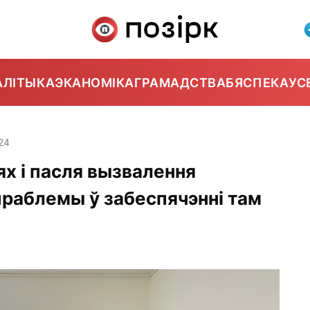
АЛІТЫКА
ЭКАНОМІКА
ГРАМАДСТВА
БЯСПЕКА
УС
:24
ях і пасля вызвалення
праблемы ў забеспячэнні там