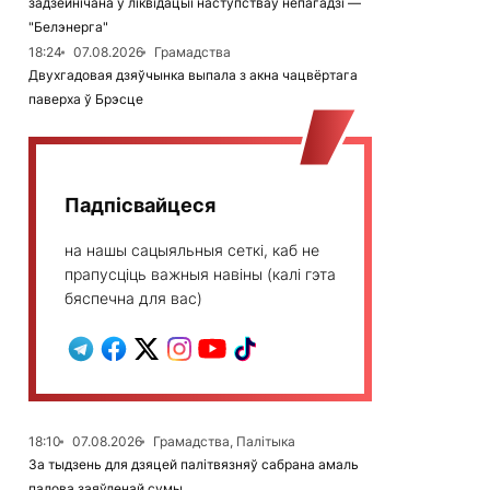
задзейнічана ў ліквідацыі наступстваў непагадзі —
"Белэнерга"
18:24
07.08.2026
Грамадства
Двухгадовая дзяўчынка выпала з акна чацвёртага
паверха ў Брэсце
Падпісвайцеся
на нашы сацыяльныя сеткі, каб не
прапусціць важныя навіны (калі гэта
бяспечна для вас)
18:10
07.08.2026
Грамадства, Палітыка
За тыдзень для дзяцей палітвязняў сабрана амаль
палова заяўленай сумы