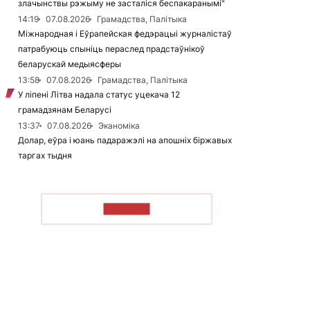
злачынствы рэжыму не засталіся беспакаранымі"
14:19
07.08.2026
Грамадства, Палітыка
Міжнародная і Еўрапейская федэрацыі журналістаў
патрабуюць спыніць пераслед прадстаўнікоў
беларускай медыясферы
13:58
07.08.2026
Грамадства, Палітыка
У ліпені Літва надала статус уцекача 12
грамадзянам Беларусі
13:37
07.08.2026
Эканоміка
Долар, еўра і юань падаражэлі на апошніх біржавых
таргах тыдня
ЧЫТАЦЬ