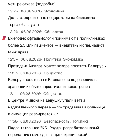
четыре отказа (подробно)
13:27
06.08.2026
Экономика
Доллар, евро и юань подорожали на биржевых
торгах 6 августа
13:26
06.08.2026
Общество
Ежегодно офтальмологи принимают в поликлиниках
более 2,5 млн пациентов — внештатный специалист
Минздрава
12:57
06.08.2026
Политика, Экономика
Президент Алжира может вскоре посетить Беларусь
12:17
06.08.2026
Общество
Белорус арестован в Варшаве по подозрению в
хранении и сбыте наркотиков и психотропов
12:11
06.08.2026
Общество
В центре Минска на девушку упали ветви
надломленного дерева — пострадавшая в больнице,
в ситуации разбирается СК
11:58
06.08.2026
Безопасность, Политика
Подсанкционное "КБ "Радар" разработало новый
передатчик помех для защиты критической