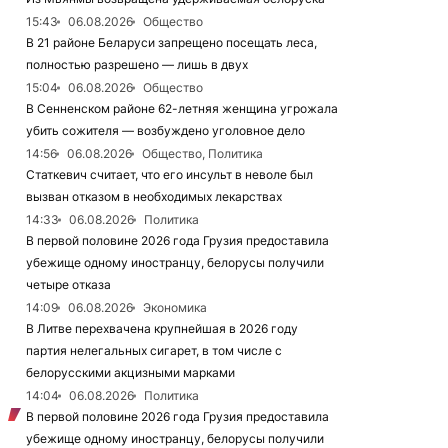
15:43
06.08.2026
Общество
В 21 районе Беларуси запрещено посещать леса,
полностью разрешено — лишь в двух
15:04
06.08.2026
Общество
В Сенненском районе 62-летняя женщина угрожала
убить сожителя — возбуждено уголовное дело
14:56
06.08.2026
Общество, Политика
Статкевич считает, что его инсульт в неволе был
вызван отказом в необходимых лекарствах
14:33
06.08.2026
Политика
В первой половине 2026 года Грузия предоставила
убежище одному иностранцу, белорусы получили
четыре отказа
14:09
06.08.2026
Экономика
В Литве перехвачена крупнейшая в 2026 году
партия нелегальных сигарет, в том числе с
белорусскими акцизными марками
14:04
06.08.2026
Политика
В первой половине 2026 года Грузия предоставила
убежище одному иностранцу, белорусы получили