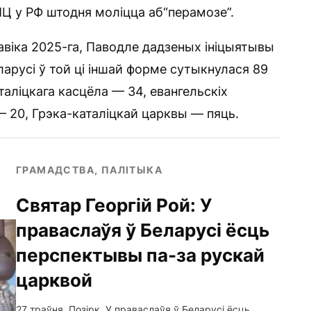
РПЦ у РФ штодня моліцца аб“перамозе”.
савіка 2025-га, Паводле дадзеных ініцыятывы
Беларусі ў той ці іншай форме сутыкнулася 89
аліцкага касцёла — 34, евангельскіх
 20, Грэка-каталіцкай царквы — пяць.
ГРАМАДСТВА, ПАЛІТЫКА
Святар Георгій Рой: У
праваслаўя ў Беларусі ёсць
перспектывы па-за рускай
царквой
27 траўня, Позірк. У праваслаўя ў Беларусі ёсць