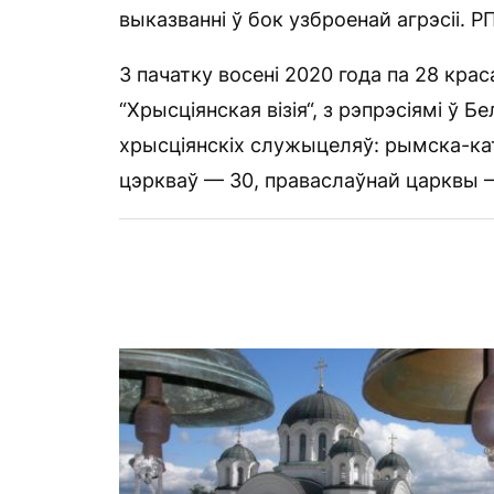
выказванні ў бок узброенай агрэсіі. 
З пачатку восені 2020 года па 28 кра
“Хрысціянская візія“, з рэпрэсіямі ў 
хрысціянскіх служыцеляў: рымска-кат
цэркваў — 30, праваслаўнай царквы —