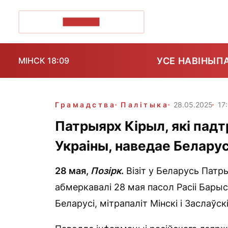
ПОЗІРК+
УСЕ НАВІНЫ
П
МІНСК 18:09
Грамадства
Палітыка
28.05.2025
17
Патрыярх Кірыл, які пад
Украіны, наведае Беларус
28 мая,
Позірк
.
Візіт у Беларусь Патр
абмеркавалі 28 мая пасол Расіі Бары
Беларусі, мітрапаліт Мінскі і Заслаўс