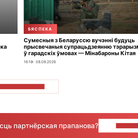
БЯСПЕКА
Сумесныя з Беларуссю вучэнні будуць
ька
прысвечаныя супрацьдзеянню тэрарыз
ў гарадскіх ўмовах — Мінабароны Кітая
16:18
08.08.2026
ПАКАЗАЦЬ БОЛЬШ
ёсць партнёрская прапанова?
НАПІШЫ