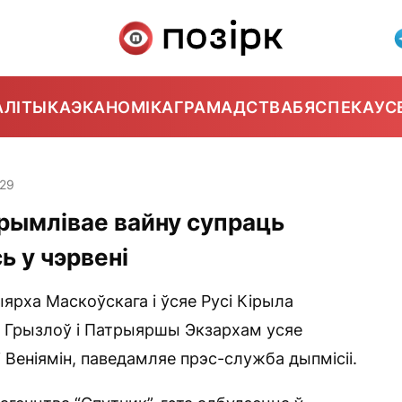
АЛІТЫКА
ЭКАНОМІКА
ГРАМАДСТВА
БЯСПЕКА
УС
:29
трымлівае вайну супраць
ь у чэрвені
ыярха Маскоўскага і ўсяе Русі Кірыла
с Грызлоў і Патрыяршы Экзархам усяе
кі Веніямін, паведамляе прэс-служба дыпмісіі.