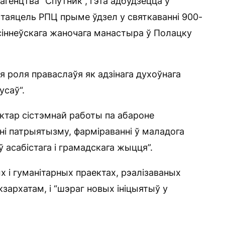
генцтва “Спутник”, гэта адбудзецца ў
стаяцель РПЦ прыме ўдзел у святкаванні 900-
сіннеўскага жаночага манастыра ў Полацку
 роля праваслаўя як адзінага духоўнага
усаў“.
тар сістэмнай работы па абароне
і патрыятызму, фарміраванні ў маладога
асабістага і грамадскага жыцця”.
 і гуманітарных праектах, рэалізаваных
зархатам, і “шэраг новых ініцыятыў у