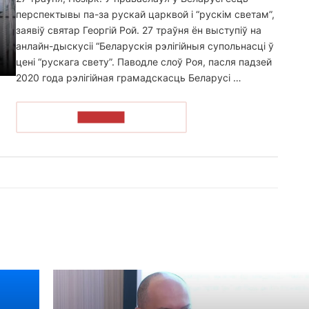
перспектывы па-за рускай царквой і “рускім светам”,
заявіў святар Георгій Рой. 27 траўня ён выступіў на
анлайн-дыскусіі “Беларускія рэлігійныя супольнасці ў
цені “рускага свету”. Паводле слоў Роя, пасля падзей
2020 года рэлігійная грамадскасць Беларусі …
ЧЫТАЦЬ