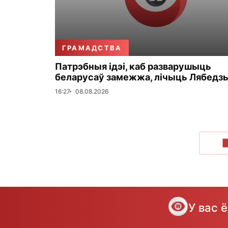
ГРАМАДСТВА
Патрэбныя ідэі, каб разварушыць
беларусаў замежжа, лічыць Лябедз
16:27
08.08.2026
У вас 