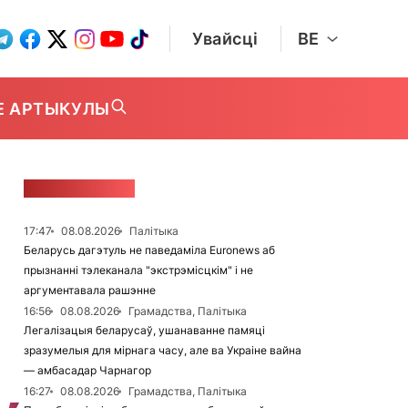
Увайсці
BE
Е АРТЫКУЛЫ
СТУЖКА НАВІН
17:47
08.08.2026
Палітыка
Беларусь дагэтуль не паведаміла Euronews аб
прызнанні тэлеканала "экстрэмісцкім" і не
аргументавала рашэнне
16:56
08.08.2026
Грамадства, Палітыка
Легалізацыя беларусаў, ушанаванне памяці
зразумелыя для мірнага часу, але ва Украіне вайна
— амбасадар Чарнагор
16:27
08.08.2026
Грамадства, Палітыка