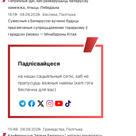
Патрэбныя ідэі, каб разварушыць беларусаў
замежжа, лічыць Лябедзька
16:18
08.08.2026
Бяспека, Палітыка
Сумесныя з Беларуссю вучэнні будуць
прысвечаныя супрацьдзеянню тэрарызму ў
гарадскіх ўмовах — Мінабароны Кітая
Падпісвайцеся
на нашы сацыяльныя сеткі, каб не
прапусціць важныя навіны (калі гэта
бяспечна для вас)
15:46
08.08.2026
Грамадства, Палітыка
Канферэнцыя "Новая Беларусь" заўжды прыводзіць