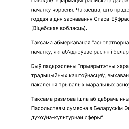
Паводле інфармацыі расійскага дзяржа
пачатку чэрвеня. Чакаецца, што прад
годдзя з дня заснавання Спаса-Еўфра
(Віцебская вобласць).
Таксама абмеркаваная “асноватворная
пачатку, які аб’ядноўвае расіян і белар
Быў падкрэслены “прыярытэтны харак
традыцыйных каштоўнасцяў, выхаванн
пакалення трывалых маральных асноў 
Таксама размова ішла аб дабрачынных
Пасольствам сумесна з Беларускім Эк
духоўна-культурнай сферы“.