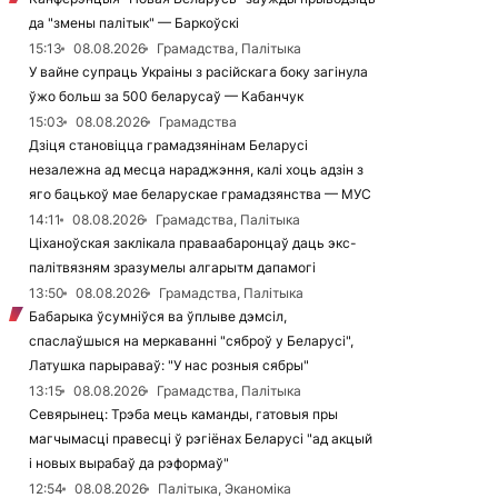
да "змены палітык" — Баркоўскі
15:13
08.08.2026
Грамадства, Палітыка
У вайне супраць Украіны з расійскага боку загінула
ўжо больш за 500 беларусаў — Кабанчук
15:03
08.08.2026
Грамадства
Дзіця становіцца грамадзянінам Беларусі
незалежна ад месца нараджэння, калі хоць адзін з
яго бацькоў мае беларускае грамадзянства — МУС
14:11
08.08.2026
Грамадства, Палітыка
Ціханоўская заклікала праваабаронцаў даць экс-
палітвязням зразумелы алгарытм дапамогі
13:50
08.08.2026
Грамадства, Палітыка
Бабарыка ўсумніўся ва ўплыве дэмсіл,
спаслаўшыся на меркаванні "сяброў у Беларусі",
Латушка парыраваў: "У нас розныя сябры"
13:15
08.08.2026
Грамадства, Палітыка
Севярынец: Трэба мець каманды, гатовыя пры
магчымасці правесці ў рэгіёнах Беларусі "ад акцый
і новых вырабаў да рэформаў"
12:54
08.08.2026
Палітыка, Эканоміка