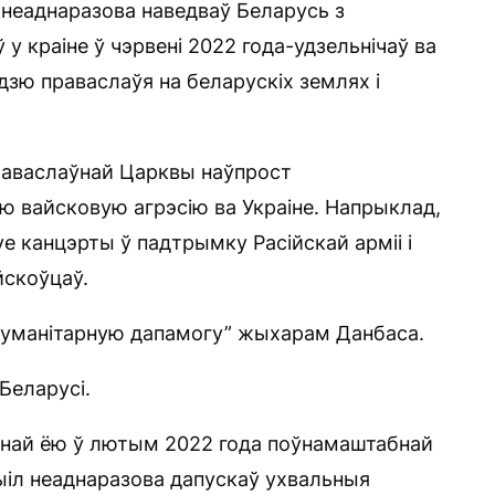
л неаднаразова наведваў Беларусь з
ў у краіне ў чэрвені 2022 года-удзельнічаў ва
зю праваслаўя на беларускіх землях і
раваслаўнай Царквы наўпрост
ую вайсковую агрэсію ва Украіне. Напрыклад,
уе канцэрты ў падтрымку Расійскай арміі і
йскоўцаў.
гуманітарную дапамогу” жыхарам Данбаса.
Беларусі.
анай ёю ў лютым 2022 года поўнамаштабнай
ыіл неаднаразова дапускаў ухвальныя