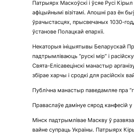
Патрыярх Маскоўскі і ўсяе Русі Кіры
афіцыйнымі візітамі. Апошні раз ён бы
ўрачыстасцях, прысвечаных 1030-годд
ўстанове Полацкай епархіі.
Некаторыя ініцыятывы Беларускай П
падтрымліваюць “рускі мір” і расійск
Свята-Елісавецінскі манастыр арганіз
збірае харчы і сродкі для расійскіх ва
Публічна манастыр паведамляе пра “
Праваслаўе дамінуе сярод канфесій у 
Мінск падтрымлівае Маскву ў развяз
вайне супраць Украіны. Патрыярх Кір