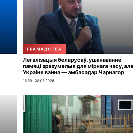
ГРАМАДСТВА
Легалізацыя беларусаў, ушанаванне
памяці зразумелыя для мірнага часу, але
Украіне вайна — амбасадар Чарнагор
16:56
08.08.2026