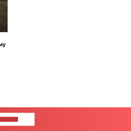
му
ЦЕ НАМ