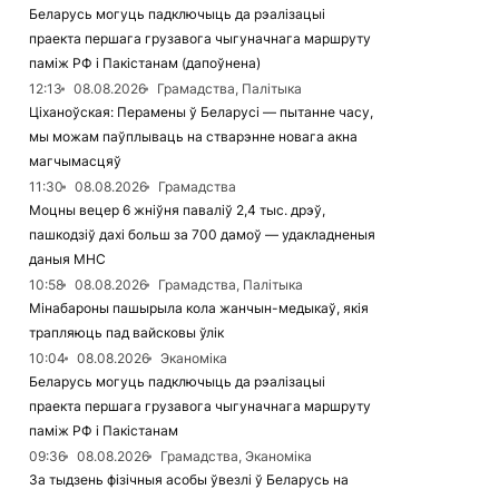
Беларусь могуць падключыць да рэалізацыі
праекта першага грузавога чыгуначнага маршруту
паміж РФ і Пакістанам (дапоўнена)
12:13
08.08.2026
Грамадства, Палітыка
Ціханоўская: Перамены ў Беларусі — пытанне часу,
мы можам паўплываць на стварэнне новага акна
магчымасцяў
11:30
08.08.2026
Грамадства
Моцны вецер 6 жніўня паваліў 2,4 тыс. дрэў,
пашкодзіў дахі больш за 700 дамоў — удакладненыя
даныя МНС
10:58
08.08.2026
Грамадства, Палітыка
Мінабароны пашырыла кола жанчын-медыкаў, якія
трапляюць пад вайсковы ўлік
10:04
08.08.2026
Эканоміка
Беларусь могуць падключыць да рэалізацыі
праекта першага грузавога чыгуначнага маршруту
паміж РФ і Пакістанам
09:36
08.08.2026
Грамадства, Эканоміка
За тыдзень фізічныя асобы ўвезлі ў Беларусь на