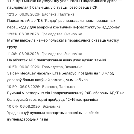
У цэнтры Мінска на дзяўчыну ўпалі галіны надламанага дрэва —
пацярпелая ў бальніцы, у сітуацыі разбіраецца СК
12:35
06.08.2026
Бяспека, Палітыка
Падсанкцыйнае "КБ "Радар" распрацавала новы перадатчык
перашкодаў для абароны крытычнай інфраструктуры ад дронаў
12:31
06.08.2026
Грамадства, Эканоміка
Мытня выкрыла намер польскага перавозчыка схаваць частку
грузу
11:08
06.08.2026
Грамадства, Эканоміка
На аб'ектах АПК пашкоджаныя яшчэ дзве адзінкі тэхнікі
10:57
06.08.2026
Грамадства, Эканоміка
За сем месяцаў насельніцтва Беларусі прадало на 1,3 млрд
долараў больш наяўнай валюты, чым набыло
10:50
06.08.2026
Бяспека, Палітыка
Вучэнні міратворчых сіл і падраздзяленняў РХБ-абароны АДКБ на
беларускай тэрыторыі пройдуць 12–16 кастрычніка
10:04
06.08.2026
Эканоміка
Урад вярнуў нулявыя экспартныя пошліны на лёгкія
вуглевадародныя газы