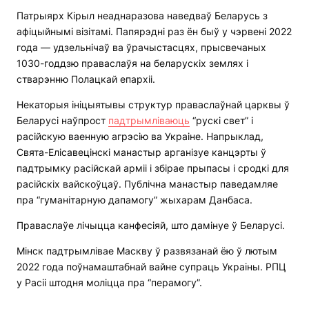
Патрыярх Кірыл неаднаразова наведваў Беларусь з
афіцыйнымі візітамі. Папярэдні раз ён быў у чэрвені 2022
года — удзельнічаў ва ўрачыстасцях, прысвечаных
1030-годдзю праваслаўя на беларускіх землях і
стварэнню Полацкай епархіі.
Некаторыя ініцыятывы структур праваслаўнай царквы ў
Беларусі наўпрост
падтрымліваюць
“рускі свет” і
расійскую ваенную агрэсію ва Украіне. Напрыклад,
Свята-Елісавецінскі манастыр арганізуе канцэрты ў
падтрымку расійскай арміі і збірае прыпасы і сродкі для
расійскіх вайскоўцаў. Публічна манастыр паведамляе
пра “гуманітарную дапамогу” жыхарам Данбаса.
Праваслаўе лічыцца канфесіяй, што дамінуе ў Беларусі.
Мінск падтрымлівае Маскву ў развязанай ёю ў лютым
2022 года поўнамаштабнай вайне супраць Украіны. РПЦ
у Расіі штодня моліцца пра “перамогу”.