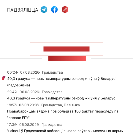
ПАДЗЯЛІЦЦА:
ПАКАЗАЦЬ БОЛЬШ
СТУЖКА НАВІН
00:24
07.08.2026
Грамадства
40,3 градуса — новы тэмпературны рэкорд жніўня ў Беларусі
(падрабязна)
22:42
06.08.2026
Грамадства
40,3 градуса — новы тэмпературны рэкорд жніўня ў Беларусі
19:57
06.08.2026
Грамадства, Палітыка
Правабаронцам вядома пра больш за 180 фактаў пераследу па
"справе ЕГУ"
17:36
06.08.2026
Грамадства
У ліпені ў Гродзенскай вобласці выпала паўтары месячныя нормы