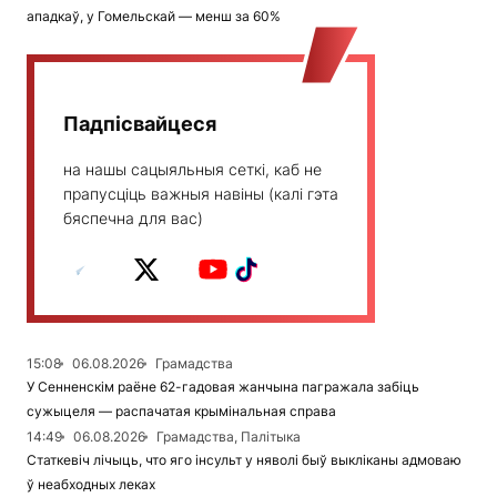
ападкаў, у Гомельскай — менш за 60%
Падпісвайцеся
на нашы сацыяльныя сеткі, каб не
прапусціць важныя навіны (калі гэта
бяспечна для вас)
15:08
06.08.2026
Грамадства
У Сенненскім раёне 62-гадовая жанчына пагражала забіць
сужыцеля — распачатая крымінальная справа
14:49
06.08.2026
Грамадства, Палітыка
Статкевіч лічыць, что яго інсульт у няволі быў выкліканы адмоваю
ў неабходных леках