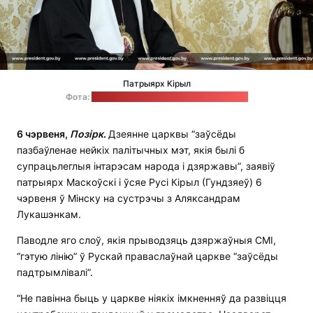
Патрыярх Кірыл
Фота:
прэс-служба Аляксандра Лукашэнкі
6 чэрвеня,
Позірк
.
Дзеянне царквы “заўсёды
пазбаўленае нейкіх палітычных мэт, якія былі б
супрацьлеглыя інтарэсам народа і дзяржавы”, заявіў
патрыярх Маскоўскі і ўсяе Русі Кірыл (Гундзяеў) 6
чэрвеня ў Мінску на сустрэчы з Аляксандрам
Лукашэнкам.
Паводле яго слоў, якія прыводзяць дзяржаўныя СМІ,
“гэтую лінію” ў Рускай праваслаўнай царкве “заўсёды
падтрымлівалі”.
“Не павінна быць у царкве ніякіх імкненняў да развіцця