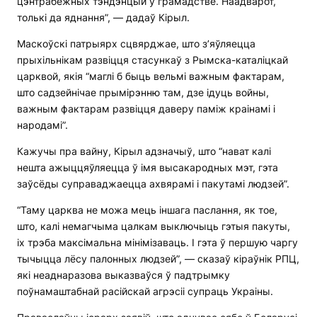
цэнтрабежных тэндэнцый у грамадстве. Наадварот,
толькі да яднання”, — дадаў Кірыл.
Маскоўскі патрыярх сцвярджае, што з’яўляецца
прыхільнікам развіцця стасункаў з Рымска-каталіцкай
царквой, якія “маглі б быць вельмі важным фактарам,
што садзейнічае прымірэнню там, дзе ідуць войны,
важным фактарам развіцця даверу паміж краінамі і
народамі”.
Кажучы пра вайну, Кірыл адзначыў, што “нават калі
нешта ажыццяўляецца ў імя высакародных мэт, гэта
заўсёды суправаджаецца ахвярамі і пакутамі людзей”.
“Таму царква не можа мець іншага паслання, як тое,
што, калі немагчыма цалкам выключыць гэтыя пакуты,
іх трэба максімальна мінімізаваць. І гэта ў першую чаргу
тычыцца лёсу палонных людзей”, — сказаў кіраўнік РПЦ,
які неаднаразова выказваўся ў падтрымку
поўнамаштабнай расійскай агрэсіі супраць Украіны.