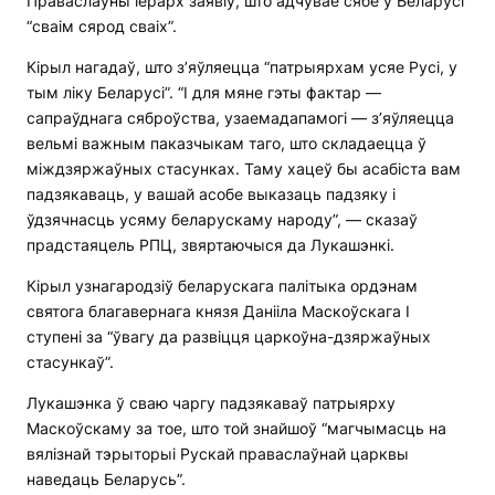
Праваслаўны іерарх заявіў, што адчувае сябе ў Беларусі
“сваім сярод сваіх”.
Кірыл нагадаў, што з’яўляецца “патрыярхам усяе Русі, у
тым ліку Беларусі”. “І для мяне гэты фактар ​​—
сапраўднага сяброўства, узаемадапамогі — з’яўляецца
вельмі важным паказчыкам таго, што складаецца ў
міждзяржаўных стасунках. Таму хацеў бы асабіста вам
падзякаваць, у вашай асобе выказаць падзяку і
ўдзячнасць усяму беларускаму народу”, — сказаў
прадстаяцель РПЦ, звяртаючыся да Лукашэнкі.
Кірыл узнагародзіў беларускага палітыка ордэнам
святога благавернага князя Данііла Маскоўскага I
ступені за “ўвагу да развіцця царкоўна-дзяржаўных
стасункаў”.
Лукашэнка ў сваю чаргу падзякаваў патрыярху
Маскоўскаму за тое, што той знайшоў “магчымасць на
вялізнай тэрыторыі Рускай праваслаўнай царквы
наведаць Беларусь”.