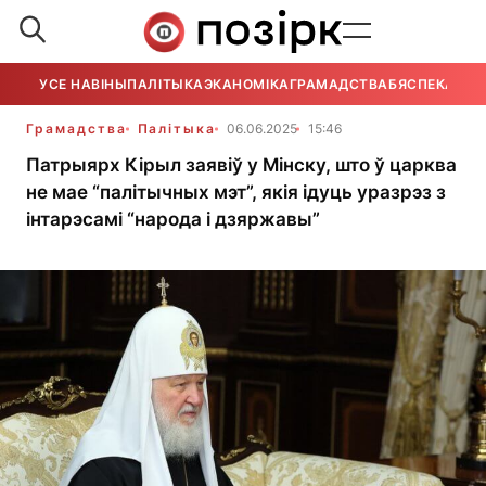
УСЕ НАВІНЫ
ПАЛІТЫКА
ЭКАНОМІКА
ГРАМАДСТВА
БЯСПЕКА
УСЕ
Грамадства
Палітыка
06.06.2025
15:46
Патрыярх Кірыл заявіў у Мінску, што ў царква
не мае “палітычных мэт”, якія ідуць уразрэз з
інтарэсамі “народа і дзяржавы”