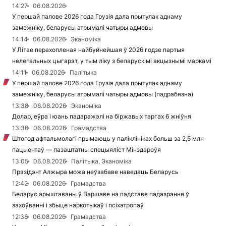
14:27
06.08.2026
У першай палове 2026 года Грузія дала прытулак аднаму
замежніку, беларусы атрымалі чатыры адмовы
14:14
06.08.2026
Эканоміка
У Літве перахопленая найбуйнейшая ў 2026 годзе партыя
нелегальных цыгарэт, у тым ліку з беларускімі акцызнымі маркамі
14:11
06.08.2026
Палітыка
У першай палове 2026 года Грузія дала прытулак аднаму
замежніку, беларусы атрымалі чатыры адмовы (падрабязна)
13:38
06.08.2026
Эканоміка
Долар, еўра і юань падаражэлі на біржавых таргах 6 жніўня
13:36
06.08.2026
Грамадства
Штогод афтальмолагі прымаюць у паліклініках больш за 2,5 млн
пацыентаў — пазаштатны спецыяліст Мінздароўя
13:05
06.08.2026
Палітыка, Эканоміка
Прэзідэнт Алжыра можа неўзабаве наведаць Беларусь
12:42
06.08.2026
Грамадства
Беларус арыштаваны ў Варшаве на падставе падазрэння ў
захоўванні і збыце наркотыкаў і псіхатропаў
12:38
06.08.2026
Грамадства