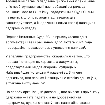
Арганізацыі палічылі падставы ўключэння ў санкцыйны
спіс неабгрунтаванымі і паспрабавалі аспрэчыць
рашэнне Савета ЕС. У іску, пададзеным з Суд ЕС, яны
пазначылі, што працуюць у адпаведнасці з
заканадаўствам, а іх адлічэнні нельга кваліфікаваць як
падтрымку ўладаў.
Першая інстанцыя Суда ЕС не прыслухалася да іх
аргументаў і сваім рашэннем ад 21 лютага 2024 года
пацвердзіла правамернасць увядзення санкцый.
У апеляцыі прадпрыемствы скардзіліся на тое, што
першая інстанцыя выкарыстала дакументы,
прадстаўленыя імі для абароны, супраць іх.
Найвышэйшая інстанцыя ў рашэнні ад 3 ліпеня
адзначыла, што першая інстанцыя не сказіла даныя ў іх,
а “лагічна вытлумачыла”.
На спробу арганізацый даказаць, што выплаты прыбытку
дзяржаве — гэта падатак, а не добраахвотная
падтрымка, суд канстатаваў, што нават абавязковы