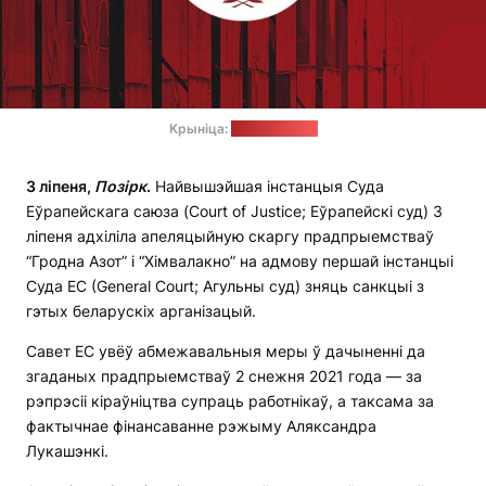
Крыніца:
сайт Суда ЕС
3 ліпеня,
Позірк
.
Найвышэйшая інстанцыя Суда
Еўрапейскага саюза (Court of Justice; Еўрапейскі суд) 3
ліпеня адхіліла апеляцыйную скаргу прадпрыемстваў
“Гродна Азот” і “Хімвалакно” на адмову першай інстанцыі
Суда ЕС (General Court; Агульны суд) зняць санкцыі з
гэтых беларускіх арганізацый.
Савет ЕС увёў абмежавальныя меры ў дачыненні да
згаданых прадпрыемстваў 2 снежня 2021 года — за
рэпрэсіі кіраўніцтва супраць работнікаў, а таксама за
фактычнае фінансаванне рэжыму Аляксандра
Лукашэнкі.