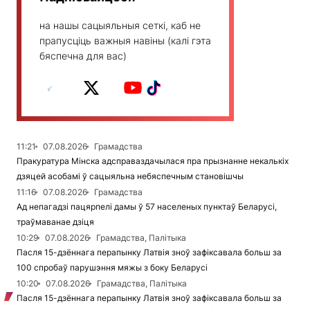
на нашы сацыяльныя сеткі, каб не
прапусціць важныя навіны (калі гэта
бяспечна для вас)
11:21
07.08.2026
Грамадства
Пракуратура Мінска адсправаздачылася пра прызнанне некалькіх
дзяцей асобамі ў сацыяльна небяспечным становішчы
11:16
07.08.2026
Грамадства
Ад непагадзі пацярпелі дамы ў 57 населеных пунктаў Беларусі,
траўмаванае дзіця
10:29
07.08.2026
Грамадства, Палітыка
Пасля 15-дзённага перапынку Латвія зноў зафіксавала больш за
100 спробаў парушэння мяжы з боку Беларусі
10:20
07.08.2026
Грамадства, Палітыка
Пасля 15-дзённага перапынку Латвія зноў зафіксавала больш за