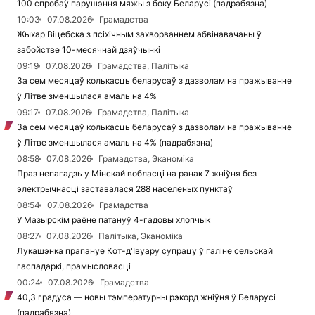
100 спробаў парушэння мяжы з боку Беларусі (падрабязна)
10:03
07.08.2026
Грамадства
Жыхар Віцебска з псіхічным захворваннем абвінавачаны ў
забойстве 10-месячнай дзяўчынкі
09:19
07.08.2026
Грамадства, Палітыка
За сем месяцаў колькасць беларусаў з дазволам на пражыванне
ў Літве зменшылася амаль на 4%
09:17
07.08.2026
Грамадства, Палітыка
За сем месяцаў колькасць беларусаў з дазволам на пражыванне
ў Літве зменшылася амаль на 4% (падрабязна)
08:58
07.08.2026
Грамадства, Эканоміка
Праз непагадзь у Мінскай вобласці на ранак 7 жніўня без
электрычнасці заставалася 288 населеных пунктаў
08:54
07.08.2026
Грамадства
У Мазырскім раёне патануў 4-гадовы хлопчык
08:27
07.08.2026
Палітыка, Эканоміка
Лукашэнка прапануе Кот-д'Івуару супрацу ў галіне сельскай
гаспадаркі, прамысловасці
00:24
07.08.2026
Грамадства
40,3 градуса — новы тэмпературны рэкорд жніўня ў Беларусі
(падрабязна)