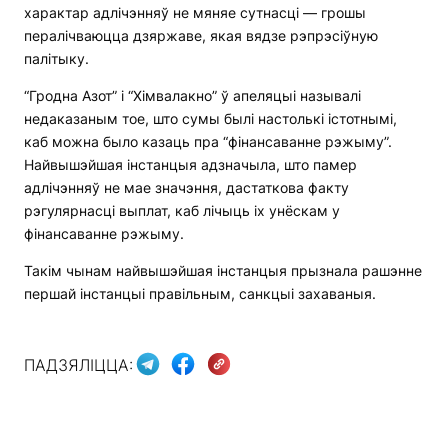
характар ​​адлічэнняў не мяняе сутнасці — грошы
пералічваюцца дзяржаве, якая вядзе рэпрэсіўную
палітыку.
“Гродна Азот” і “Хімвалакно” ў апеляцыі называлі
недаказаным тое, што сумы былі настолькі істотнымі,
каб можна было казаць пра “фінансаванне рэжыму”.
Найвышэйшая інстанцыя адзначыла, што памер
адлічэнняў не мае значэння, дастаткова факту
рэгулярнасці выплат, каб лічыць іх унёскам у
фінансаванне рэжыму.
Такім чынам найвышэйшая інстанцыя прызнала рашэнне
першай інстанцыі правільным, санкцыі захаваныя.
ПАДЗЯЛІЦЦА: