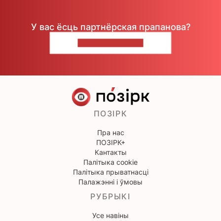
У вас ёсць партнёрская прапанова?
НАПІШЫЦЕ НАМ
ПОЗІРК
Пра нас
ПОЗІРК+
Кантакты
Палітыка cookie
Палітыка прыватнасці
Палажэнні і ўмовы
РУБРЫКІ
Усе навіны