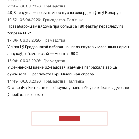
22:42
06.08.2026
Грамадства
40,3 градуса — новы тэмпературны рэкорд жніўня ў Беларусі
19:57
06.08.2026
Грамадства, Палітыка
Правабаронцам вядома пра больш за 180 фактаў пераследу па
"справе ЕГУ"
17:36
06.08.2026
Грамадства
У ліпені ў Гродзенскай вобласці выпала паўтары месячныя нормы
ападкаў, у Гомельскай — менш за 60%
15:08
06.08.2026
Грамадства
У Сенненскім раёне 62-гадовая жанчына пагражала забіць
сужыцеля — распачатая крымінальная справа
14:49
06.08.2026
Грамадства, Палітыка
Статкевіч лічыць, что яго інсульт у няволі быў выкліканы адмоваю
ў неабходных леках
ЧЫТАЦЬ