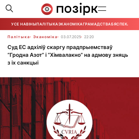
УСЕ НАВІНЫ
ПАЛІТЫКА
ЭКАНОМІКА
ГРАМАДСТВА
БЯСПЕКА
УСЕ
Палітыка
Эканоміка
03.07.2025
22:20
Суд ЕС адхіліў скаргу прадпрыемстваў
“Гродна Азот” і “Хімвалакно” на адмову зняць
з іх санкцыі