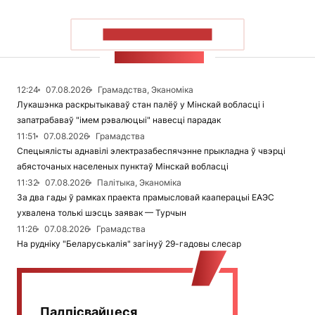
ПАКАЗАЦЬ БОЛЬШ
СТУЖКА НАВІН
12:24
07.08.2026
Грамадства, Эканоміка
Лукашэнка раскрытыкаваў стан палёў у Мінскай вобласці і
запатрабаваў "імем рэвалюцыі" навесці парадак
11:51
07.08.2026
Грамадства
Спецыялісты аднавілі электразабеспячэнне прыкладна ў чвэрці
абясточаных населеных пунктаў Мінскай вобласці
11:32
07.08.2026
Палітыка, Эканоміка
За два гады ў рамках праекта прамысловай кааперацыі ЕАЭС
ухвалена толькі шэсць заявак — Турчын
11:26
07.08.2026
Грамадства
На рудніку "Беларуськалія" загінуў 29-гадовы слесар
Падпісвайцеся