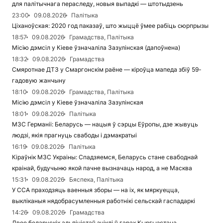
для палітычнага пераследу, новыя выпадкі — штотыдзень
23:00
09.08.2026
Палітыка
Ціханоўская: 2020 год паказаў, што жыццё ўмее рабіць сюрпрызы
18:57
09.08.2026
Грамадства, Палітыка
Місію дэмсіл у Кіеве ўзначаліла Зазулінская (дапоўнена)
18:32
09.08.2026
Грамадства
Смяротнае ДТЗ у Смаргонскім раёне — кіроўца мапеда збіў 59-
гадовую жанчыну
18:10
09.08.2026
Грамадства, Палітыка
Місію дэмсіл у Кіеве ўзначаліла Зазулінская
18:01
09.08.2026
Палітыка
МЗС Германіі: Беларусь — нацыя ў сэрцы Еўропы, дзе жывуць
людзі, якія прагнуць свабоды і дэмакратыі
16:19
09.08.2026
Палітыка
Кіраўнік МЗС Украіны: Спадзяемся, Беларусь стане свабоднай
краінай, будучыню якой пачне вызначаць народ, а не Масква
15:31
09.08.2026
Бяспека, Палітыка
У ССА праходзяць ваенныя зборы — на іх, як мяркуецца,
выкліканыя нядобрасумленныя работнікі сельскай гаспадаркі
14:26
09.08.2026
Грамадства
Двое беларускіх альпіністаў зніклі ў гарах Кыргызстана