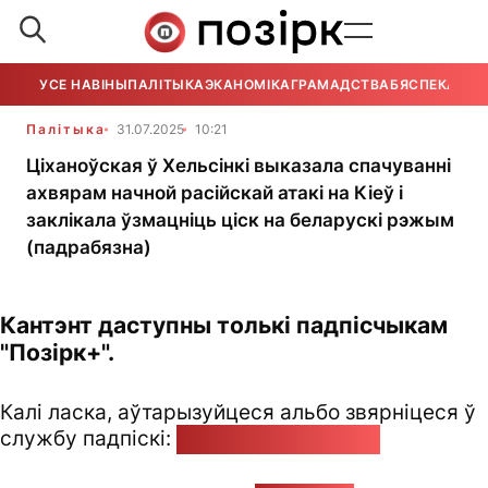
УСЕ НАВІНЫ
ПАЛІТЫКА
ЭКАНОМІКА
ГРАМАДСТВА
БЯСПЕКА
УСЕ
Палітыка
31.07.2025
10:21
Ціханоўская ў Хельсінкі выказала спачуванні
ахвярам начной расійскай атакі на Кіеў і
заклікала ўзмацніць ціск на беларускі рэжым
(падрабязна)
Кантэнт даступны толькі падпісчыкам
"Позірк+".
Калі ласка, аўтарызуйцеся альбо звярніцеся ў
службу падпіскі:
pozirk@pozirk.online