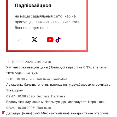
Падпісвайцеся
на нашы сацыяльныя сеткі, каб не
прапусціць важныя навіны (калі гэта
бяспечна для вас)
11:11
10.08.2026
Эканоміка
У ліпені спажывецкія цэны ў Беларусі выраслі на 0,3%, з пачатку
2026 года — на 3,2%
11:01
10.08.2026
Палітыка, Эканоміка
Лукашэнка бачыць "значны патэнцыял" у двухбаковых стасунках з
Эквадорам
09:47
10.08.2026
Бяспека, Палітыка
Беларуская адукацыя мілітарызуецца і дэградуе — Церашковіч
08:24
10.08.2026
Палітыка
Дарадца Ціханоўскай: Мінск актывізаваў выкарыстанне Інтэрпола