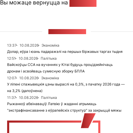
Вы можаце вернуцца на
Галоўную
СТУЖКА НАВІН
13:37
10.08.2026
Эканоміка
Долар, еўра і юань падаражэлі на першых біржавых таргах тыдня
12:51
10.08.2026
Палітыка
Вайскоўцы ССА на вучэннях у Кітаі будуць процідзейнічаць
дронам і асвойваць сумесную зборку БПЛА
12:07
10.08.2026
Эканоміка
У ліпені спажывецкія цэны выраслі на 0,3%, з пачатку 2026 года —
на 3,2% (дапоўнена)
11:37
10.08.2026
Палітыка
Рыжанкоў абвінаваціў Латвію ў жаданні атрымаць
"экстрафінансаванне з еўрапейскіх структур" за закрыццё мяжы