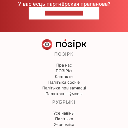
У вас ёсць партнёрская прапанова?
НАПІШЫЦЕ НАМ
ПОЗІРК
Пра нас
ПОЗІРК+
Кантакты
Палітыка cookie
Палітыка прыватнасці
Палажэнні і ўмовы
РУБРЫКІ
Усе навіны
Палітыка
Эканоміка