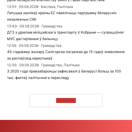
13:51
09.08.2026
Бяспека, Палітыка
Латушка заклікаў краіны ЕС павялічыць падтрымку беларускіх
незалежных СМІ
13:42
09.08.2026
Грамадства
ДТЗ з удзелам міліцэйскага транспарту ў Кобрыне — супрацоўнікі
МУС дастаўленыя ў бальніцу
12:55
09.08.2026
Грамадства
45-гадоваму жыхару Салігорска пагражае да 15 гадоў зняволення
за распаўсюд наркотыкаў
12:35
09.08.2026
Грамадства, Палітыка
З 2020 года праваабаронцы зафіксавалі ў Беларусі больш за 100
тыс. фактаў палітычнага пераследу
ЧЫТАЦЬ