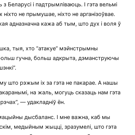
з Беларусі і падтрымліваюць. І гэта вельмі
 ніхто не прымушае, ніхто не арганізоўвае.
я адназначна кажа аб тым, што дух і воля ў
шка, тыя, хто “атакуе” мэйнстрымны
 больш гучна, больш адкрыта, дэманструючы
энкі”.
аму што рэжым іх за гэта не пакарае. А нашы
пакаранымі, на жаль, могуць сказаць нам гэта
рэчах”, — удакладніў ён.
рмацыйны дысбаланс. І мне важна, каб мы
скім, медыйным жыцці, зразумелі, што гэта