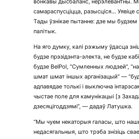
вонкавы дысбаланс, нерэлевантны. М
самараспусціцца, разысціся… Уявіце 
Тады ўзнікае пытанне: дзе мы будзем
палітык.
На яго думку, калі рэжыму ўдасца зн
будзе прэзідэнта-электа, не будзе ка
будзе BelPol, “Сумленных людзей”, “на
шмат шмат іншых арганізацый” — “буд
адпавядае толькі і выключна інтарэса
чыстае поле для камунікацыі [з Захада
дзесяцігоддзямі”, — дадаў Латушка.
“Мы чуем некаторыя галасы, што наш
недасягальныя, што трэба знізіць свае