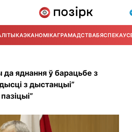
АЛІТЫКА
ЭКАНОМІКА
ГРАМАДСТВА
БЯСПЕКА
УС
 да яднання ў барацьбе з
дысці з дыстанцыі”
 пазіцыі”