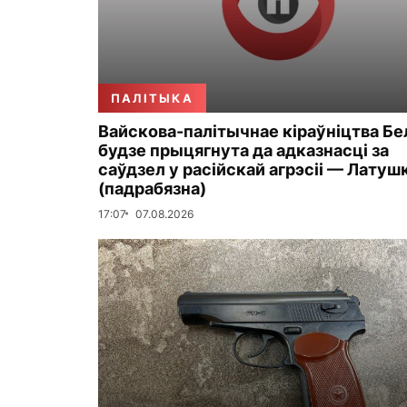
ПАЛІТЫКА
Вайскова-палітычнае кіраўніцтва Бе
будзе прыцягнута да адказнасці за
саўдзел у расійскай агрэсіі — Латуш
(падрабязна)
17:07
07.08.2026