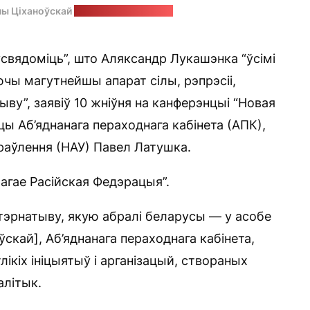
ны Ціханоўскай
Стоп-кадр: "Позірк"
свядоміць”, што Аляксандр Лукашэнка “ўсімі
ючы магутнейшы апарат сілы, рэпрэсіі,
ву”, заявіў 10 жніўня на канферэнцыі “Новая
цы Аб’яднанага пераходнага кабінета (АПК),
праўлення (НАУ) Павел Латушка.
агае Расійская Федэрацыя”.
тэрнатыву, якую абралі беларусы — у асобе
ўскай], Аб’яднанага пераходнага кабінета,
кіх ініцыятыў і арганізацый, створаных
алітык.