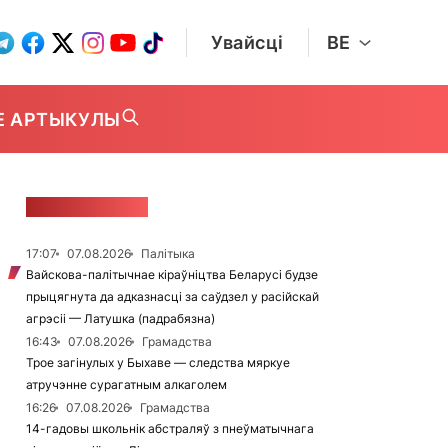
Увайсці
BE
Е АРТЫКУЛЫ
СТУЖКА НАВІН
17:07
07.08.2026
Палітыка
Вайскова-палітычнае кіраўніцтва Беларусі будзе
прыцягнута да адказнасці за саўдзел у расійскай
агрэсіі — Латушка (падрабязна)
16:43
07.08.2026
Грамадства
Трое загінулых у Быхаве — следства мяркуе
атручэнне сурагатным алкаголем
16:26
07.08.2026
Грамадства
14-гадовы школьнік абстраляў з пнеўматычнага