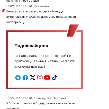
пісталета кіёск у Лідзе
16:02
07.08.2026
Эканоміка
Беларусь пяты месяц запар з'яўляецца
аўтсайдарам у ЕАЭС па дынаміцы прамысловай
вытворчасці
Падпісвайцеся
на нашы сацыяльныя сеткі, каб не
прапусціць важныя навіны (калі гэта
бяспечна для вас)
15:53
07.08.2026
Грамадства, Палітыка
У "спіс экстрэмістаў" дададзеныя яшчэ чатыры
чалавекі