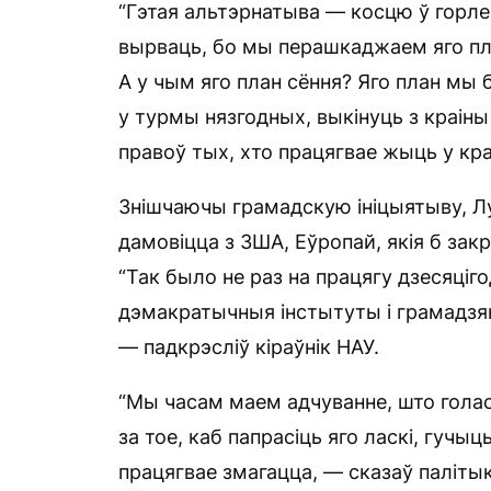
“Гэтая альтэрнатыва — косцю ў горле
вырваць, бо мы перашкаджаем яго план
А у чым яго план сёння? Яго план мы 
у турмы нязгодных, выкінуць з краіны 
правоў тых, хто працягвае жыць у краі
Знішчаючы грамадскую ініцыятыву, Лу
дамовіцца з ЗША, Еўропай, якія б закр
“Так было не раз на працягу дзесяціго
дэмакратычныя інстытуты і грамадзянс
— падкрэсліў кіраўнік НАУ.
“Мы часам маем адчуванне, што голас
за тое, каб папрасіць яго ласкі, гучыц
працягвае змагацца, — сказаў паліты