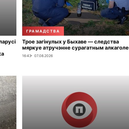
ГРАМАДСТВА
ларусі
Трое загінулых у Быхаве — следства
мяркуе атручэнне сурагатным алкагол
ка
16:43
07.08.2026