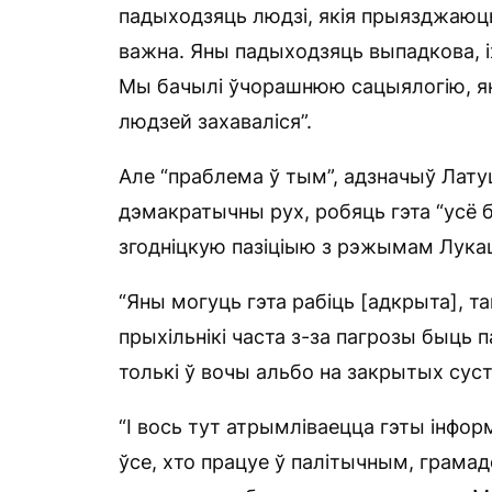
падыходзяць людзі, якія прыязджаюць 
важна. Яны падыходзяць выпадкова, іх
Мы бачылі ўчорашнюю сацыялогію, яка
людзей захаваліся”.
Але “праблема ў тым”, адзначыў Лату
дэмакратычны рух, робяць гэта “усё
згодніцкую пазіціыю з рэжымам Лукаш
“Яны могуць гэта рабіць [адкрыта], т
прыхільнікі часта з-за пагрозы быць 
толькі ў вочы альбо на закрытых суст
“І вось тут атрымліваецца гэты інфо
ўсе, хто працуе ў палітычным, грамад