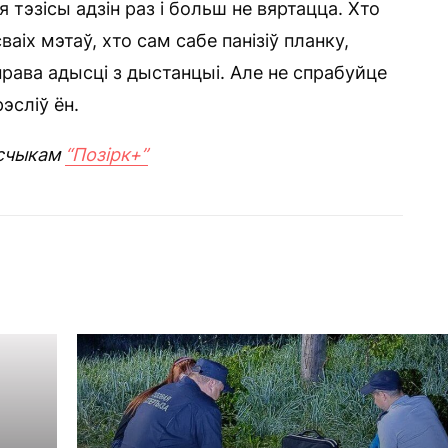
 тэзісы адзін раз і больш не вяртацца. Хто
ваіх мэтаў, хто сам сабе панізіў планку,
рава адысці з дыстанцыі. Але не спрабуйце
эсліў ён.
счыкам
“Позірк+”