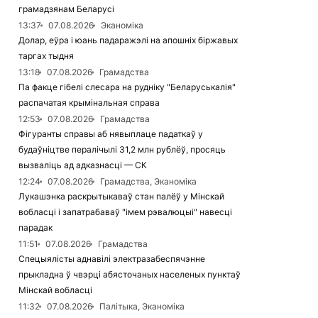
грамадзянам Беларусі
13:37
07.08.2026
Эканоміка
Долар, еўра і юань падаражэлі на апошніх біржавых
таргах тыдня
13:18
07.08.2026
Грамадства
Па факце гібелі слесара на рудніку "Беларуськалія"
распачатая крымінальная справа
12:53
07.08.2026
Грамадства
Фігуранты справы аб нявыплаце падаткаў у
будаўніцтве пералічылі 31,2 млн рублёў, просяць
вызваліць ад адказнасці — СК
12:24
07.08.2026
Грамадства, Эканоміка
Лукашэнка раскрытыкаваў стан палёў у Мінскай
вобласці і запатрабаваў "імем рэвалюцыі" навесці
парадак
11:51
07.08.2026
Грамадства
Спецыялісты аднавілі электразабеспячэнне
прыкладна ў чвэрці абясточаных населеных пунктаў
Мінскай вобласці
11:32
07.08.2026
Палітыка, Эканоміка