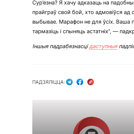
Сур’езна? Я хачу адказаць на падобныя
прайграў свой бой, хто адмовіўся ад с
выбывае. Марафон не для ўсіх. Ваша п
тармазіць і спыняць астатніх”, — падкр
Іншыя падрабязнасці
даступныя
падпі
ПАДЗЯЛІЦЦА: