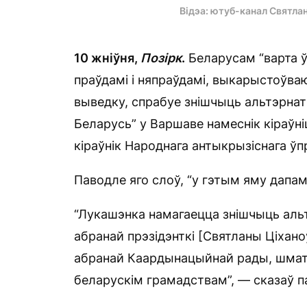
Відэа: ютуб-канал Святла
10 жніўня,
Позірк
.
Беларусам “варта ў
праўдамі і няпраўдамі, выкарыстоўва
выведку, спрабуе знішчыць альтэрнаты
Беларусь” у Варшаве намеснік кіраўні
кіраўнік Народнага антыкрызіснага ў
Паводле яго слоў, “у гэтым яму дапам
“Лукашэнка намагаецца знішчыць аль
абранай прэзідэнткі [Святланы Ціхано
абранай Каардынацыйнай рады, шматлі
беларускім грамадствам”, — сказаў п