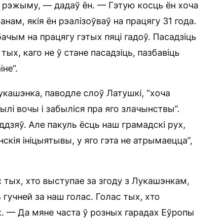
 рэжыму, — дадаў ён. — Гэтую косць ён хоча
ам, якія ён рэалізоўваў на працягу 31 года.
бачым на працягу гэтых пяці гадоў. Пасадзіць
тых, каго не ў стане пасадзіць, пазбавіць
не”.
кашэнка, паводле слоў Латушкі, “хоча
ылі вочы і забыліся пра яго злачынствы”.
ддзяў. Але пакуль ёсць наш грамадскі рух,
кія ініцыятывы, у яго гэта не атрымаецца”,
 тых, хто выступае за згоду з Лукашэнкам,
ь гучней за наш голас. Голас тых, хто
к. — Да мяне часта ў розных гарадах Еўропы