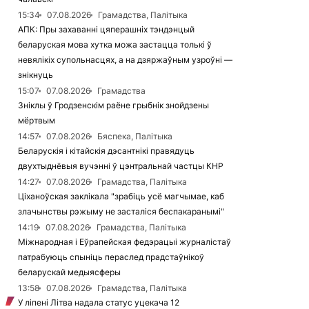
15:34
07.08.2026
Грамадства, Палітыка
АПК: Пры захаванні цяперашніх тэндэнцый
беларуская мова хутка можа застацца толькі ў
невялікіх супольнасцях, а на дзяржаўным узроўні —
знікнуць
15:07
07.08.2026
Грамадства
Зніклы ў Гродзенскім раёне грыбнік знойдзены
мёртвым
14:57
07.08.2026
Бяспека, Палітыка
Беларускія і кітайскія дэсантнікі правядуць
двухтыднёвыя вучэнні ў цэнтральнай частцы КНР
14:27
07.08.2026
Грамадства, Палітыка
Ціханоўская заклікала "зрабіць усё магчымае, каб
злачынствы рэжыму не засталіся беспакаранымі"
14:19
07.08.2026
Грамадства, Палітыка
Міжнародная і Еўрапейская федэрацыі журналістаў
патрабуюць спыніць пераслед прадстаўнікоў
беларускай медыясферы
13:58
07.08.2026
Грамадства, Палітыка
У ліпені Літва надала статус уцекача 12