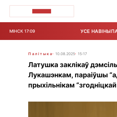
ПОЗІРК+
УСЕ НАВІНЫ
П
МІНСК 17:09
Палітыка
10.08.2025
15:17
Латушка заклікаў дэмсілы
Лукашэнкам, параіўшы “а
прыхільнікам “згодніцкай