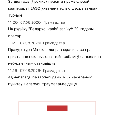
За два гады ў рамках праекта прамысловай
кааперацыі ЕАЭС ухвалена толькі шэсць заявак —
Турчын
11:26
07.08.2026
Грамадства
На рудніку "Беларуськалія" загінуў 29-гадовы
слесар
11:21
07.08.2026
Грамадства
Пракуратура Мінска адсправаздачылася пра
прызнанне некалькіх дзяцей асобамі ў сацыяльна
небяспечным становішчы
11:16
07.08.2026
Грамадства
Ад непагадзі пацярпелі дамы ў 57 населеных
пунктаў Беларусі, траўмаванае дзіця
ЧЫТАЦЬ