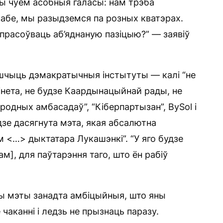
ы чуем асобныя галасы: нам трэба
сабе, мы разыдземся па розных кватэрах.
 прасоўваць аб’яднаную пазіцыю?” — заявіў
ішчыць дэмакратычныя інстытуты — калі “не
бінета, не будзе Каардынацыйнай рады, не
родных амбасадаў”, “Кіберпартызан”, BySol і
зе дасягнута мэта, якая абсалютна
м <…> дыктатара Лукашэнкі”. “У яго будзе
м], для паўтарэння таго, што ён рабіў
ы мэты занадта амбіцыйныя, што яны
 чаканні і ледзь не прызнаць паразу.