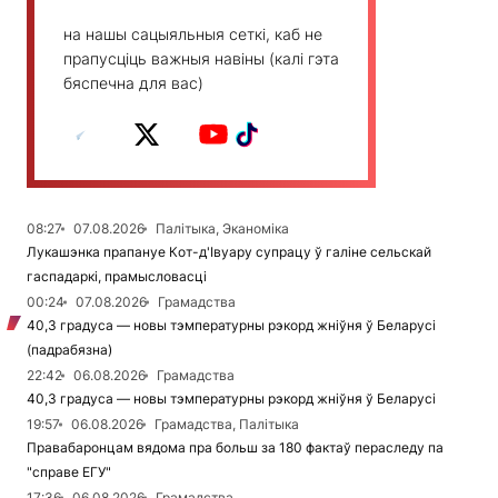
на нашы сацыяльныя сеткі, каб не
прапусціць важныя навіны (калі гэта
бяспечна для вас)
08:27
07.08.2026
Палітыка, Эканоміка
Лукашэнка прапануе Кот-д'Івуару супрацу ў галіне сельскай
гаспадаркі, прамысловасці
00:24
07.08.2026
Грамадства
40,3 градуса — новы тэмпературны рэкорд жніўня ў Беларусі
(падрабязна)
22:42
06.08.2026
Грамадства
40,3 градуса — новы тэмпературны рэкорд жніўня ў Беларусі
19:57
06.08.2026
Грамадства, Палітыка
Правабаронцам вядома пра больш за 180 фактаў пераследу па
"справе ЕГУ"
17:36
06.08.2026
Грамадства