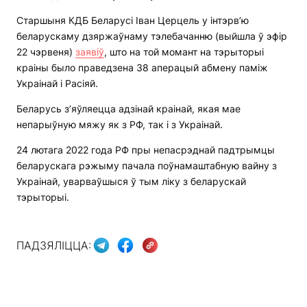
Старшыня КДБ Беларусі Іван Церцель у інтэрв’ю
беларускаму дзяржаўнаму тэлебачанню (выйшла ў эфір
22 чэрвеня)
заявіў
, што на той момант на тэрыторыі
краіны было праведзена 38 аперацый абмену паміж
Украінай і Расіяй.
Беларусь з’яўляецца адзінай краінай, якая мае
непарыўную мяжу як з РФ, так і з Украінай.
24 лютага 2022 года РФ пры непасрэднай падтрымцы
беларускага рэжыму пачала поўнамаштабную вайну з
Украінай, уварваўшыся ў тым ліку з беларускай
тэрыторыі.
ПАДЗЯЛІЦЦА: