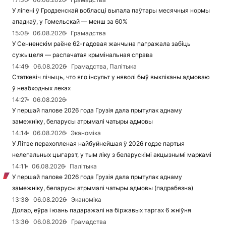
У ліпені ў Гродзенскай вобласці выпала паўтары месячныя нормы
ападкаў, у Гомельскай — менш за 60%
15:08
06.08.2026
Грамадства
У Сенненскім раёне 62-гадовая жанчына пагражала забіць
сужыцеля — распачатая крымінальная справа
14:49
06.08.2026
Грамадства, Палітыка
Статкевіч лічыць, что яго інсульт у няволі быў выкліканы адмоваю
ў неабходных леках
14:27
06.08.2026
У першай палове 2026 года Грузія дала прытулак аднаму
замежніку, беларусы атрымалі чатыры адмовы
14:14
06.08.2026
Эканоміка
У Літве перахопленая найбуйнейшая ў 2026 годзе партыя
нелегальных цыгарэт, у тым ліку з беларускімі акцызнымі маркамі
14:11
06.08.2026
Палітыка
У першай палове 2026 года Грузія дала прытулак аднаму
замежніку, беларусы атрымалі чатыры адмовы (падрабязна)
13:38
06.08.2026
Эканоміка
Долар, еўра і юань падаражэлі на біржавых таргах 6 жніўня
13:36
06.08.2026
Грамадства