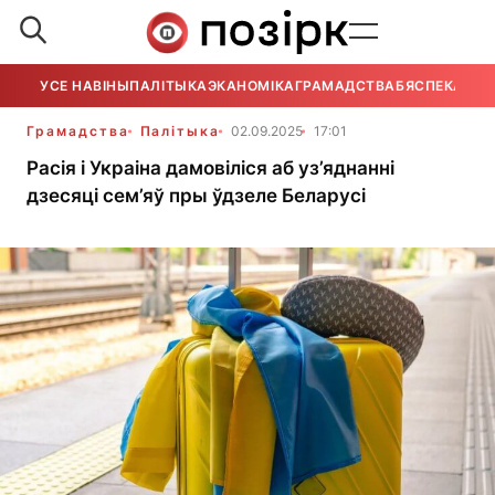
УСЕ НАВІНЫ
ПАЛІТЫКА
ЭКАНОМІКА
ГРАМАДСТВА
БЯСПЕКА
УСЕ
Грамадства
Палітыка
02.09.2025
17:01
Расія і Украіна дамовіліся аб уз’яднанні
дзесяці сем’яў пры ўдзеле Беларусі