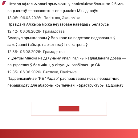
Штогод афтальмолагі прымаюць у паліклініках больш за 2,5 млн
пацыентаў — пазаштатны спецыяліст Мінздароўя
13:05
06.08.2026
Палітыка, Эканоміка
Прэзідэнт Алжыра можа неўзабаве наведаць Беларусь
12:42
06.08.2026
Грамадства
Беларус арыштаваны ў Варшаве на падставе падазрэння ў
захоўванні і збыце наркотыкаў і псіхатропаў
12:38
06.08.2026
Грамадства
У цэнтры Мінска на дзяўчыну ўпалі галіны надламанага дрэва —
пацярпелая ў бальніцы, у сітуацыі разбіраецца СК
12:35
06.08.2026
Бяспека, Палітыка
Падсанкцыйнае "КБ "Радар" распрацавала новы перадатчык
перашкодаў для абароны крытычнай інфраструктуры ад дронаў
ЧЫТАЦЬ