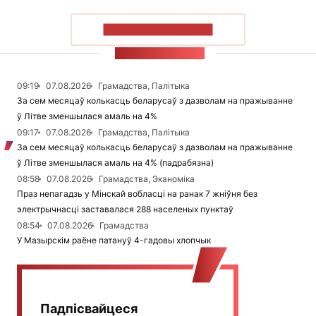
ПАКАЗАЦЬ БОЛЬШ
СТУЖКА НАВІН
09:19
07.08.2026
Грамадства, Палітыка
За сем месяцаў колькасць беларусаў з дазволам на пражыванне
ў Літве зменшылася амаль на 4%
09:17
07.08.2026
Грамадства, Палітыка
За сем месяцаў колькасць беларусаў з дазволам на пражыванне
ў Літве зменшылася амаль на 4% (падрабязна)
08:58
07.08.2026
Грамадства, Эканоміка
Праз непагадзь у Мінскай вобласці на ранак 7 жніўня без
электрычнасці заставалася 288 населеных пунктаў
08:54
07.08.2026
Грамадства
У Мазырскім раёне патануў 4-гадовы хлопчык
Падпісвайцеся