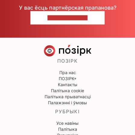
У вас ёсць партнёрская прапанова?
НАПІШЫЦЕ НАМ
ПОЗІРК
Пра нас
ПОЗІРК+
Кантакты
Палітыка cookie
Палітыка прыватнасці
Палажэнні і ўмовы
РУБРЫКІ
Усе навіны
Палітыка