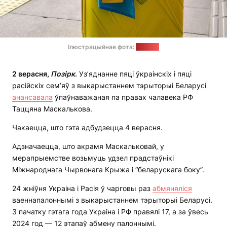
Ілюстрацыйнае фота:
work.ua
2 верасня,
Позірк
.
Уз’яднанне пяці ўкраінскіх і пяці
расійскіх сем’яў з выкарыстаннем тэрыторыі Беларусі
анансавала
ўпаўнаважаная па правах чалавека РФ
Таццяна Маскалькова.
Чакаецца, што гэта адбудзецца 4 верасня.
Адзначаецца, што акрамя Маскальковай, у
мерапрыемстве возьмуць удзел прадстаўнікі
Міжнароднага Чырвонага Крыжа і “беларускага боку”.
24 жніўня Украіна і Расія ў чарговы раз
абмяняліся
ваеннапалоннымі з выкарыстаннем тэрыторыі Беларусі.
З пачатку гэтага года Украіна і РФ правялі 17, а за ўвесь
2024 год — 12 этапаў абмену палоннымі.