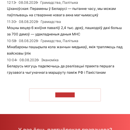
12:13
08.08.2026
Грамадства, Палітыка
Ціханоўская: Перамены ў Беларусі — пытанне часу, мы можам
паўплываць на стварэнне новага акна магчымасцяў
11:30
08.08.2026
Грамадства
Моцны вецер 6 жніўня паваліў 2,4 тыс. дрэў, пашкодзіў дахі больш
за 700 дамоў — удакладненыя даныя МНС
10:58
08.08.2026
Грамадства, Палітыка
Мінабароны пашырыла кола жанчын-медыкаў, якія трапляюць пад
вайсковы ўлік
10:04
08.08.2026
Эканоміка
Беларусь могуць падключыць да рэалізацыі праекта першага
грузавога чыгуначнага маршруту паміж РФ і Пакістанам
ЧЫТАЦЬ
У вас ёсць партнёрская прапанова?