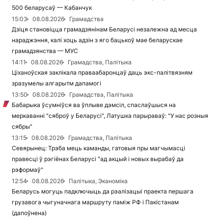
500 беларусаў — Кабанчук
15:03
08.08.2026
Грамадства
Дзіця становіцца грамадзянінам Беларусі незалежна ад месца
нараджэння, калі хоць адзін з яго бацькоў мае беларускае
грамадзянства — МУС
14:11
08.08.2026
Грамадства, Палітыка
Ціханоўская заклікала праваабаронцаў даць экс-палітвязням
зразумелы алгарытм дапамогі
13:50
08.08.2026
Грамадства, Палітыка
Бабарыка ўсумніўся ва ўплыве дэмсіл, спаслаўшыся на
меркаванні "сяброў у Беларусі", Латушка парыраваў: "У нас розныя
сябры"
13:15
08.08.2026
Грамадства, Палітыка
Севярынец: Трэба мець каманды, гатовыя пры магчымасці
правесці ў рэгіёнах Беларусі "ад акцый і новых вырабаў да
рэформаў"
12:54
08.08.2026
Палітыка, Эканоміка
Беларусь могуць падключыць да рэалізацыі праекта першага
грузавога чыгуначнага маршруту паміж РФ і Пакістанам
(дапоўнена)