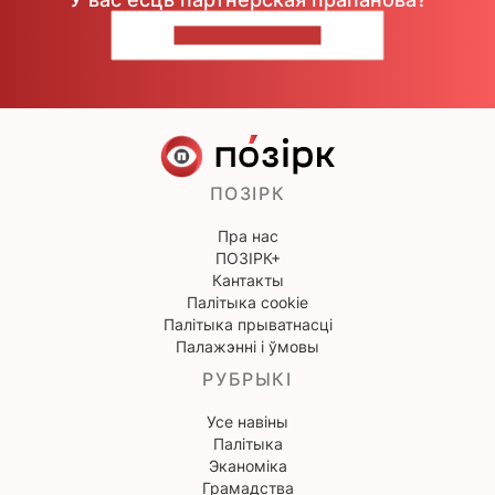
НАПІШЫЦЕ НАМ
ПОЗІРК
Пра нас
ПОЗІРК+
Кантакты
Палітыка cookie
Палітыка прыватнасці
Палажэнні і ўмовы
РУБРЫКІ
Усе навіны
Палітыка
Эканоміка
Грамадства