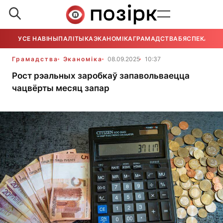
УСЕ НАВІНЫ
ПАЛІТЫКА
ЭКАНОМІКА
ГРАМАДСТВА
БЯСПЕКА
УСЕ
Грамадства
Эканоміка
08.09.2025
10:37
Рост рэальных заробкаў запавольваецца
чацвёрты месяц запар