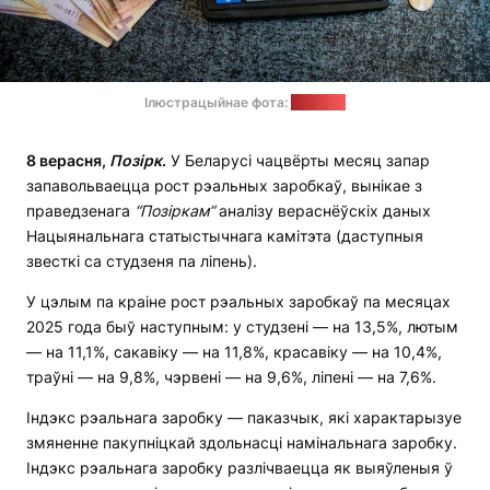
Ілюстрацыйнае фота:
"Позірк"
8 верасня,
Позірк
.
У Беларусі чацвёрты месяц запар
запавольваецца рост рэальных заробкаў, вынікае з
праведзенага
“Позіркам”
аналізу вераснёўскіх даных
Нацыянальнага статыстычнага камітэта (даступныя
звесткі са студзеня па ліпень).
У цэлым па краіне рост рэальных заробкаў па месяцах
2025 года быў наступным: у студзені — на 13,5%, лютым
— на 11,1%, сакавіку — на 11,8%, красавіку — на 10,4%,
траўні — на 9,8%, чэрвені — на 9,6%, ліпені — на 7,6%.
Індэкс рэальнага заробку — паказчык, які характарызуе
змяненне пакупніцкай здольнасці намінальнага заробку.
Індэкс рэальнага заробку разлічваецца як выяўленыя ў