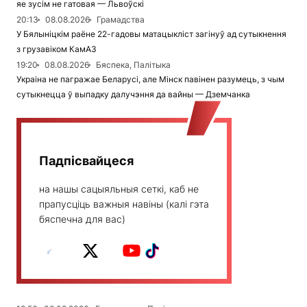
яе зусім не гатовая — Львоўскі
20:13
08.08.2026
Грамадства
У Бялыніцкім раёне 22-гадовы матацыкліст загінуў ад сутыкнення
з грузавіком КамАЗ
19:20
08.08.2026
Бяспека, Палітыка
Украіна не пагражае Беларусі, але Мінск павінен разумець, з чым
сутыкнецца ў выпадку далучэння да вайны — Дземчанка
Падпісвайцеся
на нашы сацыяльныя сеткі, каб не
прапусціць важныя навіны (калі гэта
бяспечна для вас)