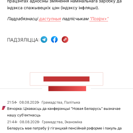
працэнтах адносіны змянення намінальнага заробку да
індэкса спажывецкіх цэн (індэксу інфляцыі).
Падрабязнасці
даступныя
падпісчыкам
“Позірк+”
ПАДЗЯЛІЦЦА:
ПАКАЗАЦЬ БОЛЬШ
СТУЖКА НАВІН
21:54
08.08.2026
Грамадства, Палітыка
Вячорка: Цікавасць да канферэнцыі "Новая Беларусь" вызначае
нашу суб'ектнасць
21:44
08.08.2026
Грамадства, Эканоміка
Беларусь мае патрэбу ў гіганцкай пенсійнай рэформе і пакуль да