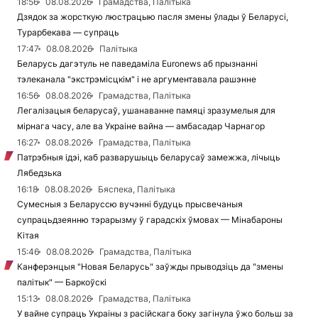
18:56
08.08.2026
Грамадства, Палітыка
Дзядок за жорсткую люстрацыю пасля змены ўлады ў Беларусі,
Турарбекава — супраць
17:47
08.08.2026
Палітыка
Беларусь дагэтуль не паведаміла Euronews аб прызнанні
тэлеканала "экстрэмісцкім" і не аргументавала рашэнне
16:56
08.08.2026
Грамадства, Палітыка
Легалізацыя беларусаў, ушанаванне памяці зразумелыя для
мірнага часу, але ва Украіне вайна — амбасадар Чарнагор
16:27
08.08.2026
Грамадства, Палітыка
Патрэбныя ідэі, каб разварушыць беларусаў замежжа, лічыць
Лябедзька
16:18
08.08.2026
Бяспека, Палітыка
Сумесныя з Беларуссю вучэнні будуць прысвечаныя
супрацьдзеянню тэрарызму ў гарадскіх ўмовах — Мінабароны
Кітая
15:46
08.08.2026
Грамадства, Палітыка
Канферэнцыя "Новая Беларусь" заўжды прыводзіць да "змены
палітык" — Баркоўскі
15:13
08.08.2026
Грамадства, Палітыка
У вайне супраць Украіны з расійскага боку загінула ўжо больш за