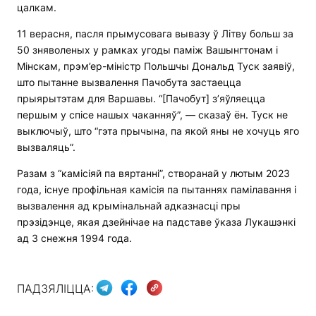
цалкам.
11 верасня, пасля прымусовага вывазу ў Літву больш за
50 зняволеных у рамках угоды паміж Вашынгтонам і
Мінскам, прэм’ер-міністр Польшчы Дональд Туск заявіў,
што пытанне вызвалення Пачобута застаецца
прыярытэтам для Варшавы. “[Пачобут] з’яўляецца
першым у спісе нашых чаканняў”, — сказаў ён. Туск не
выключыў, што “гэта прычына, па якой яны не хочуць яго
вызваляць”.
Разам з “камісіяй па вяртанні”, створанай у лютым 2023
года, існуе профільная камісія па пытаннях памілавання і
вызвалення ад крымінальнай адказнасці пры
прэзідэнце, якая дзейнічае на падставе ўказа Лукашэнкі
ад 3 снежня 1994 года.
ПАДЗЯЛІЦЦА: