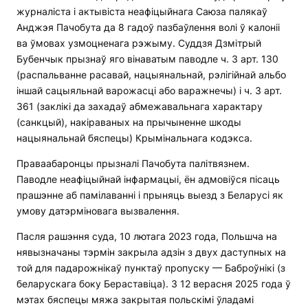
журналіста і актывіста неафіцыйнага Саюза палякаў
Анджэя Пачобута да 8 гадоў пазбаўлення волі ў калоніі
ва ўмовах узмоцненага рэжыму. Суддзя Дзмітрый
Бубенчык прызнаў яго вінаватым паводле ч. 3 арт. 130
(распальванне расавай, нацыянальнай, рэлігійнай альбо
іншай сацыяльнай варожасці або варажнечы) і ч. 3 арт.
361 (заклікі да захадаў абмежавальнага характару
(санкцый), накіраваных на прычыненне шкоды
нацыянальнай бяспецы) Крымінальнага кодэкса.
Праваабаронцы прызналі Пачобута палітвязнем.
Паводле неафіцыйнай інфармацыі, ён адмовіўся пісаць
прашэнне аб памілаванні і прыняць выезд з Беларусі як
умову датэрміновага вызвалення.
Пасля рашэння суда, 10 лютага 2023 года, Польшча на
нявызначаны тэрмін закрыла адзін з двух даступных на
той для падарожнікаў пунктаў пропуску — Баброўнікі (з
беларускага боку Бераставіца). З 12 верасня 2025 года ў
мэтах бяспецы мяжа закрытая польскімі ўладамі