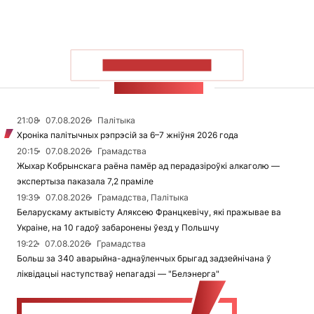
ПАКАЗАЦЬ БОЛЬШ
СТУЖКА НАВІН
21:08
07.08.2026
Палітыка
Хроніка палітычных рэпрэсій за 6–7 жніўня 2026 года
20:15
07.08.2026
Грамадства
Жыхар Кобрынскага раёна памёр ад перадазіроўкі алкаголю —
экспертыза паказала 7,2 праміле
19:39
07.08.2026
Грамадства, Палітыка
Беларускаму актывісту Аляксею Францкевічу, які пражывае ва
Украіне, на 10 гадоў забаронены ўезд у Польшчу
19:22
07.08.2026
Грамадства
Больш за 340 аварыйна-аднаўленчых брыгад задзейнічана ў
ліквідацыі наступстваў непагадзі — "Белэнерга"