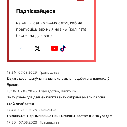
Падпісвайцеся
на нашы сацыяльныя сеткі, каб не
прапусціць важныя навіны (калі гэта
бяспечна для вас)
18:24
07.08.2026
Грамадства
Двухгадовая дзяўчынка выпала з акна чацвёртага паверха ў
Брэсце
18:10
07.08.2026
Грамадства, Палітыка
За тыдзень для дзяцей палітвязняў сабрана амаль палова
заяўленай сумы
17:47
07.08.2026
Эканоміка
Лукашэнка: Стрымліванне цэн і інфляцыі застаецца за ўрадам
17:30
07.08.2026
Грамадства