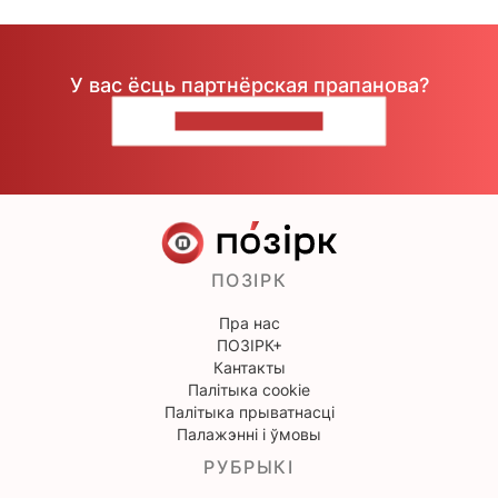
У вас ёсць партнёрская прапанова?
НАПІШЫЦЕ НАМ
ПОЗІРК
Пра нас
ПОЗІРК+
Кантакты
Палітыка cookie
Палітыка прыватнасці
Палажэнні і ўмовы
РУБРЫКІ