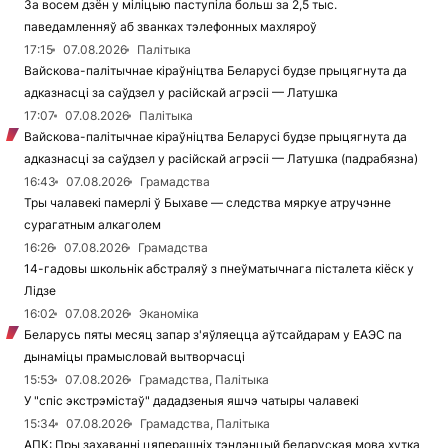
За восем дзён у міліцыю паступіла больш за 2,5 тыс.
паведамленняў аб званках тэлефонных махляроў
17:15
07.08.2026
Палітыка
Вайскова-палітычнае кіраўніцтва Беларусі будзе прыцягнута да
адказнасці за саўдзел у расійскай агрэсіі — Латушка
17:07
07.08.2026
Палітыка
Вайскова-палітычнае кіраўніцтва Беларусі будзе прыцягнута да
адказнасці за саўдзел у расійскай агрэсіі — Латушка (падрабязна)
16:43
07.08.2026
Грамадства
Тры чалавекі памерлі ў Быхаве — следства мяркуе атручэнне
сурагатным алкаголем
16:26
07.08.2026
Грамадства
14-гадовы школьнік абстраляў з пнеўматычнага пісталета кіёск у
Лідзе
16:02
07.08.2026
Эканоміка
Беларусь пяты месяц запар з'яўляецца аўтсайдарам у ЕАЭС па
дынаміцы прамысловай вытворчасці
15:53
07.08.2026
Грамадства, Палітыка
У "спіс экстрэмістаў" дададзеныя яшчэ чатыры чалавекі
15:34
07.08.2026
Грамадства, Палітыка
АПК: Пры захаванні цяперашніх тэндэнцый беларуская мова хутка