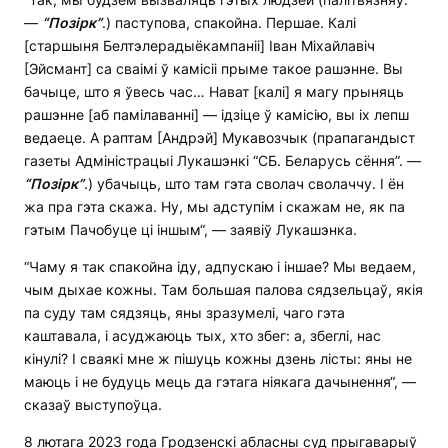
—
“П
о
зірк”
.) паступова, спакойна. Першае. Калі
[старшыня Белтэлерадыёкампаніі] Іван Міхайлавіч
[Эйсмант] са сваімі ў камісіі прыме такое рашэнне. Вы
бачыце, што я ўвесь час… Нават [калі] я магу прыняць
рашэнне [аб памілаванні] — ідзіце ў камісію, вы іх лепш
ведаеце. А раптам [Андрэй] Мукавозчык (прапагандыст
газеты Адміністрацыі Лукашэнкі “СБ. Беларусь сёння”. —
“П
о
зірк”
.) убачыць, што там гэта сволач сволаччу. І ён
жа пра гэта скажа. Ну, мы адступім і скажам не, як па
гэтым Пачобуце ці іншым“, — заявіў Лукашэнка.
“Чаму я так спакойна іду, адпускаю і іншае? Мы ведаем,
чым дыхае кожны. Там большая палова сядзельцаў, якія
па суду там сядзяць, яны зразумелі, чаго гэта
каштавала, і асуджаюць тых, хто збег: а, збеглі, нас
кінулі? І сваякі мне ж пішуць кожны дзень лісты: яны не
маюць і не будуць мець да гэтага ніякага дачынення“, —
сказаў выступоўца.
8 лютага 2023 года Гродзенскі абласны суд прыгаварыў