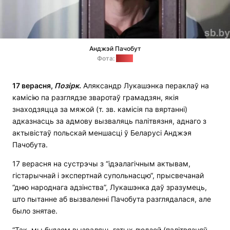
Анджэй Пачобут
Фота:
sb.by
17 верасня,
П
о
зірк
.
Аляксандр Лукашэнка пераклаў на
камісію па разглядзе зваротаў грамадзян, якія
знаходзяцца за мяжой (т. зв. камісія па вяртанні)
адказнасць за адмову вызваляць палітвязня, аднаго з
актывістаў польскай меншасці ў Беларусі Анджэя
Пачобута.
17 верасня на сустрэчы з “ідэалагічным актывам,
гістарычнай і экспертнай супольнасцю“, прысвечанай
“дню народнага адзінства”, Лукашэнка даў зразумець,
што пытанне аб вызваленні Пачобута разглядалася, але
было знятае.
“Так, мы будзем вызваляць гэтых людзей (палітвязняў.