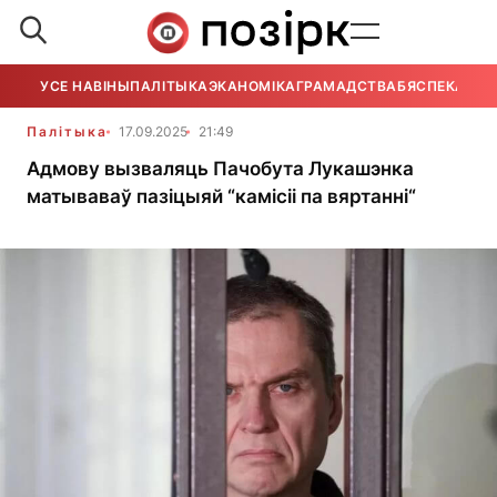
УСЕ НАВІНЫ
ПАЛІТЫКА
ЭКАНОМІКА
ГРАМАДСТВА
БЯСПЕКА
УСЕ
Палітыка
17.09.2025
21:49
Адмову вызваляць Пачобута Лукашэнка
матываваў пазіцыяй “камісіі па вяртанні“