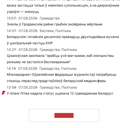
можа застацца толькі ў невялікіх супольнасцях, а на дзяржаўным
узроўні — знікнуць
15:07
07.08.2026
Грамадства
Зніклы ў Гродзенскім раёне грыбнік знойдзены мёртвым
14:57
07.08.2026
Бяспека, Палітыка
Беларускія і кітайскія дэсантнікі правядуць двухтыднёвыя вучэнні
ў цэнтральнай частцы КНР
14:27
07.08.2026
Грамадства, Палітыка
Ціханоўская заклікала "зрабіць усё магчымае, каб злачынствы
рэжыму не засталіся беспакаранымі"
14:19
07.08.2026
Грамадства, Палітыка
Міжнародная і Еўрапейская федэрацыі журналістаў патрабуюць
спыніць пераслед прадстаўнікоў беларускай медыясферы
13:58
07.08.2026
Грамадства, Палітыка
У ліпені Літва надала статус уцекача 12 грамадзянам Беларусі
ЧЫТАЦЬ