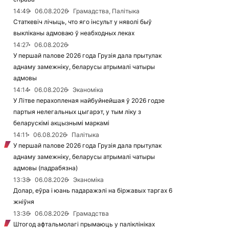
14:49
06.08.2026
Грамадства, Палітыка
Статкевіч лічыць, что яго інсульт у няволі быў
выкліканы адмоваю ў неабходных леках
14:27
06.08.2026
У першай палове 2026 года Грузія дала прытулак
аднаму замежніку, беларусы атрымалі чатыры
адмовы
14:14
06.08.2026
Эканоміка
У Літве перахопленая найбуйнейшая ў 2026 годзе
партыя нелегальных цыгарэт, у тым ліку з
беларускімі акцызнымі маркамі
14:11
06.08.2026
Палітыка
У першай палове 2026 года Грузія дала прытулак
аднаму замежніку, беларусы атрымалі чатыры
адмовы (падрабязна)
13:38
06.08.2026
Эканоміка
Долар, еўра і юань падаражэлі на біржавых таргах 6
жніўня
13:36
06.08.2026
Грамадства
Штогод афтальмолагі прымаюць у паліклініках