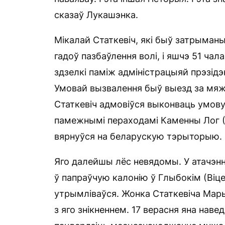
сказаў Лукашэнка.
Мікалай Статкевіч, які быў затрыманы
гадоў пазбаўлення волі, і яшчэ 51 ча
здзелкі паміж адміністрацыяй прэзід
Умовай вызвалення быў выезд за мяжу
Статкевіч адмовіўся выконваць умову
памежнымі пераходамі Каменны Лог (Бе
вярнуўся на беларускую тэрыторыю.
Яго далейшы лёс невядомы. У атачэнн
ў папраўчую калонію ў Глыбокім (Віце
утрымліваўся. Жонка Статкевіча Мары
з яго знікненнем. 17 верасня яна наве