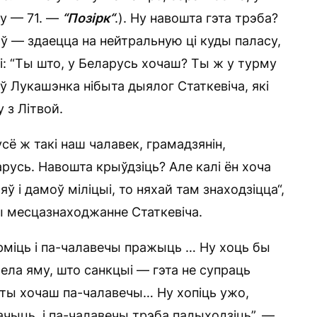
ку — 71. —
“
Позірк
“
.). Ну навошта гэта трэба?
оў — здаецца на нейтральную ці куды паласу,
і: “Ты што, у Беларусь хочаш? Ты ж у турму
ў Лукашэнка нібыта дыялог Статкевіча, які
 з Літвой.
 усё ж такі наш чалавек, грамадзянін,
арусь. Навошта крыўдзіць? Але калі ён хоча
ў і дамоў міліцыі, то няхай там знаходзіцца“,
ы месцазнаходжанне Статкевіча.
орміць і па-чалавечы пражыць … Ну хоць бы
ела яму, што санкцыі — гэта не супраць
і ты хочаш па-чалавечы… Ну хопіць ужо,
начыць, і па-чалавечы трэба падыходзіць”, —