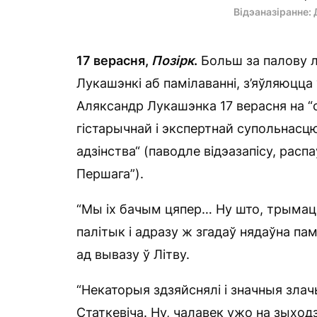
Відэаназіранне:
17 верасня,
П
о
зірк
.
Больш за палову л
Лукашэнкі аб памілаванні, з’яўляюцца 
Аляксандр Лукашэнка 17 верасня на “
гістарычнай і экспертнай супольнасцю
адзінства“ (паводле відэазапісу, ра
Першага”).
“Мы іх бачым цяпер… Ну што, трымаць 
палітык і адразу ж згадаў нядаўна пам
ад вывазу ў Літву.
“Некаторыя здзяйснялі і значныя злач
Статкевіча. Ну, чалавек ужо на зыход