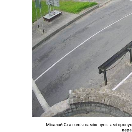
Мікалай Статкевіч паміж пунктамі пропуск
вера