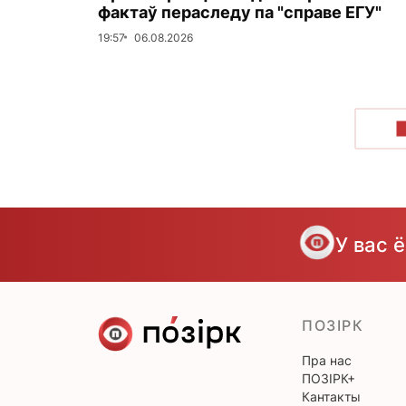
фактаў пераследу па "справе ЕГУ"
19:57
06.08.2026
У вас 
ПОЗІРК
Пра нас
ПОЗІРК+
Кантакты