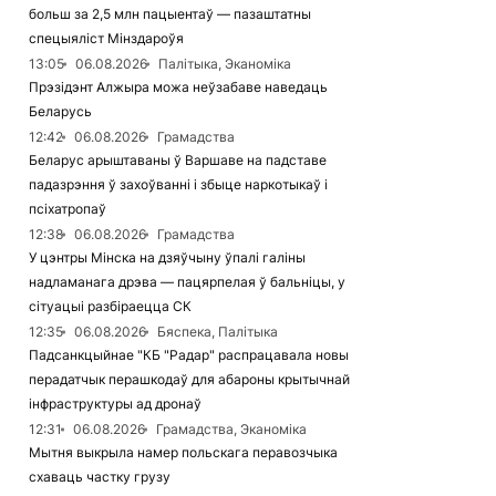
больш за 2,5 млн пацыентаў — пазаштатны
спецыяліст Мінздароўя
13:05
06.08.2026
Палітыка, Эканоміка
Прэзідэнт Алжыра можа неўзабаве наведаць
Беларусь
12:42
06.08.2026
Грамадства
Беларус арыштаваны ў Варшаве на падставе
падазрэння ў захоўванні і збыце наркотыкаў і
псіхатропаў
12:38
06.08.2026
Грамадства
У цэнтры Мінска на дзяўчыну ўпалі галіны
надламанага дрэва — пацярпелая ў бальніцы, у
сітуацыі разбіраецца СК
12:35
06.08.2026
Бяспека, Палітыка
Падсанкцыйнае "КБ "Радар" распрацавала новы
перадатчык перашкодаў для абароны крытычнай
інфраструктуры ад дронаў
12:31
06.08.2026
Грамадства, Эканоміка
Мытня выкрыла намер польскага перавозчыка
схаваць частку грузу