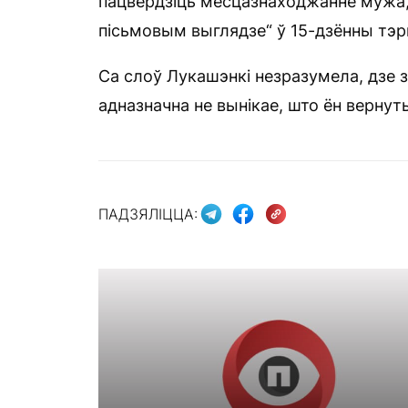
пацвердзіць месцазнаходжанне мужа,
пісьмовым выглядзе“ ў 15-дзённы тэр
Са слоў Лукашэнкі незразумела, дзе з
адназначна не вынікае, што ён вернут
ПАДЗЯЛІЦЦА: