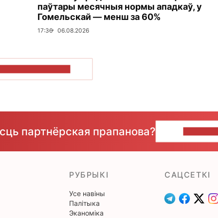
паўтары месячныя нормы ападкаў, у
Гомельскай — менш за 60%
17:36
06.08.2026
ПАКАЗАЦЬ БОЛЬШ
ёсць партнёрская прапанова?
НАПІШЫ
РУБРЫКІ
САЦСЕТКІ
Усе навіны
Палітыка
Эканоміка