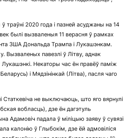
 ў траўні 2020 года і пазней асуджаны на 14
лавек былі вызваленыя 11 верасня ў рамках
энта ЗША Дональда Трампа і Лукашэнкам.
. Вызваленых павезлі ў Літву, аднак
 Лукашэнкі. Некаторы час ён правёў паміж
ларусь) і Мядзінінкай (Літва), пасля чаго
і Статкевіча не выключаюць, што яго вярнулі
бская вобласць), дзе ён дагэтуль
на Адамовіч падала ў міліцыю заяву ў сувязі
дала калонію ў Глыбокім, дзе ёй адмовіліся