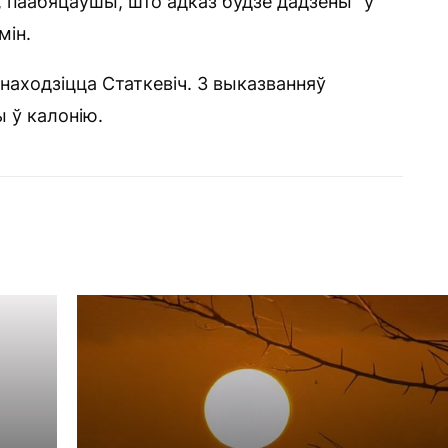
 паабяцаўшы, што адказ будзе дадзены “ў
мін.
находзіцца Статкевіч. З выказванняў
ы ў калонію.