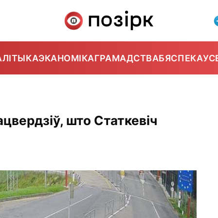
АЛІТЫКА
ЭКАНОМІКА
ГРАМАДСТВА
БЯСПЕКА
УС
цвердзіў, што Статкевіч