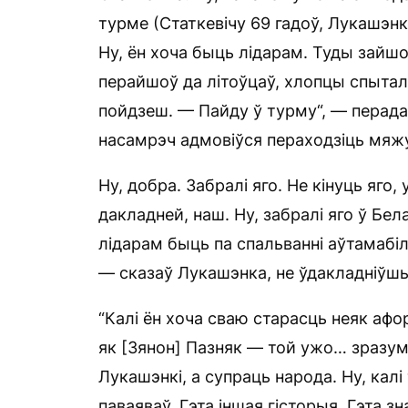
турме (Статкевічу 69 гадоў, Лукашэн
Ну, ён хоча быць лідарам. Туды зайш
перайшоў да літоўцаў, хлопцы спытал
пойдзеш. — Пайду ў турму“, — перада
насамрэч адмовіўся пераходзіць мяжу
Ну, добра. Забралі яго. Не кінуць яго,
дакладней, наш. Ну, забралі яго ў Бел
лідарам быць па спальванні аўтамабіля
— сказаў Лукашэнка, не ўдакладніўш
“Калі ён хоча сваю старасць неяк аф
як [Зянон] Пазняк — той ужо… зразум
Лукашэнкі, а супраць народа. Ну, кал
паваяваў. Гэта іншая гісторыя. Гэта з