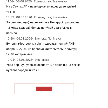
11:08
06.08.2026
Грамадства, Эканоміка
На аб'ектах АПК пашкоджаныя яшчэ дзве адзінкі
тэхнікі
10:57
06.08.2026
Грамадства, Эканоміка
За сем месяцаў насельніцтва Беларусі прадало на
1,3 млрд долараў больш наяўнай валюты, чым
набыло
10:50
06.08.2026
Бяспека, Палітыка
Вучэнні міратворчых сіл і падраздзяленняў РХБ-
абароны АДКБ на беларускай тэрыторыі пройдуць
12–16 кастрычніка
10:04
06.08.2026
Эканоміка
Урад вярнуў нулявыя экспартныя пошліны на лёгкія
вуглевадародныя газы
ЧЫТАЦЬ