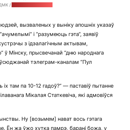
 ДМК /
стоп-кадр: "Позірк"
юдзей, вызваленых у выніку апошніх указаў
“ачумелымі“ і “разумеюць гэта“, заявіў
сустрэчы з ідэалагічным актывам,
“ ў Мінску, прысвечанай “дню народнага
спаўсюджанай тэлеграм-каналам “Пул
іх там па 10-12 гадоў?” — паставіў пытанне
ілаванага Мікалая Статкевіча, які адмовіўся
ынствы. Ну [возьмем] нават вось гэтага
зе. Ён жа ўжо хутка памрэ, барані божа, у