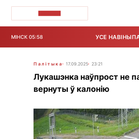
ПОЗІРК+
УСЕ НАВІНЫ
П
МІНСК 05:58
Палітыка
17.09.2025
23:21
Лукашэнка наўпрост не па
вернуты ў калонію