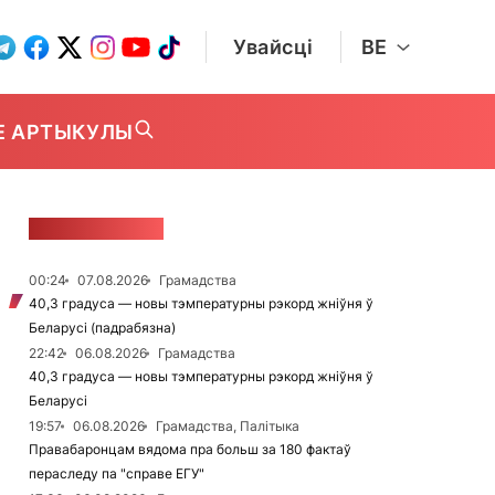
Увайсці
BE
Е АРТЫКУЛЫ
СТУЖКА НАВІН
00:24
07.08.2026
Грамадства
40,3 градуса — новы тэмпературны рэкорд жніўня ў
Беларусі (падрабязна)
22:42
06.08.2026
Грамадства
40,3 градуса — новы тэмпературны рэкорд жніўня ў
Беларусі
19:57
06.08.2026
Грамадства, Палітыка
Правабаронцам вядома пра больш за 180 фактаў
пераследу па "справе ЕГУ"