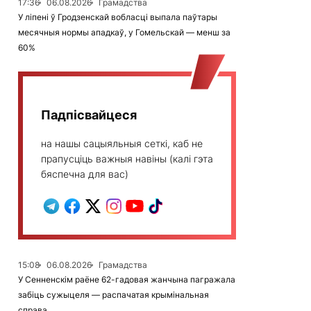
17:36
06.08.2026
Грамадства
У ліпені ў Гродзенскай вобласці выпала паўтары
месячныя нормы ападкаў, у Гомельскай — менш за
60%
Падпісвайцеся
на нашы сацыяльныя сеткі, каб не
прапусціць важныя навіны (калі гэта
бяспечна для вас)
15:08
06.08.2026
Грамадства
У Сенненскім раёне 62-гадовая жанчына пагражала
забіць сужыцеля — распачатая крымінальная
справа