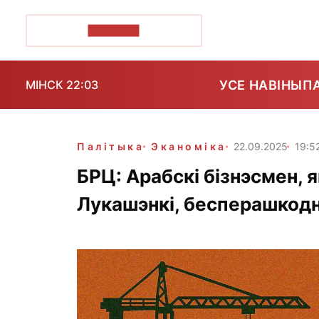
ПОЗІРК+
УСЕ НАВІНЫ
П
МІНСК 22:03
Палітыка
Эканоміка
22.09.2025
19:5
БРЦ: Арабскі бізнэсмен, 
Лукашэнкі, бесперашкодн