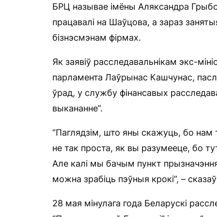
БРЦ называе імёны Аляксандра Грыбоў
працавалі на Шаўцова, а зараз заняты
бізнэсмэнам фірмах.
Як заявіў расследавальнікам экс-міні
парламента Лаўрынас Кашчунас, пасля
ўрад, у службу фінансавых расследаван
выкананне”.
“Паглядзім, што яны скажуць, бо нам 
не так проста, як вы разумееце, бо ту
Але калі мы бачым пункт прызначэння,
можна зрабіць пэўныя крокі”, – сказа
28 мая мінулага года Беларускі расс