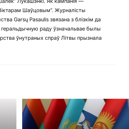
шалёк” Лукашэнкі. Як кампанія —
Віктарам Шаўцовым”. Журналісты
тва Garsų Pasaulis звязана з блізкім да
а геральдычную раду ўзначальвае былы
эрства ўнутраных спраў Літвы прызнала