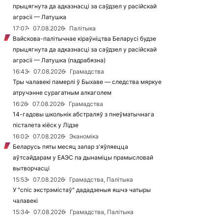
прыцягнута да адказнасці за саўдзел у расійскай
агрэсіі — Латушка
17:07
07.08.2026
Палітыка
Вайскова-палітычнае кіраўніцтва Беларусі будзе
прыцягнута да адказнасці за саўдзел у расійскай
агрэсіі — Латушка (падрабязна)
16:43
07.08.2026
Грамадства
Тры чалавекі памерлі ў Быхаве — следства мяркуе
атручэнне сурагатным алкаголем
16:26
07.08.2026
Грамадства
14-гадовы школьнік абстраляў з пнеўматычнага
пісталета кіёск у Лідзе
16:02
07.08.2026
Эканоміка
Беларусь пяты месяц запар з'яўляецца
аўтсайдарам у ЕАЭС па дынаміцы прамысловай
вытворчасці
15:53
07.08.2026
Грамадства, Палітыка
У "спіс экстрэмістаў" дададзеныя яшчэ чатыры
чалавекі
15:34
07.08.2026
Грамадства, Палітыка