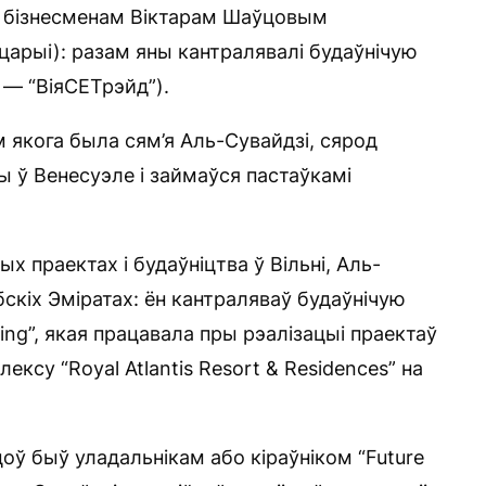
м бізнесменам Віктарам Шаўцовым
царыі): разам яны кантралявалі будаўнічую
 — “ВіяСЕТрэйд”).
якога была сям’я Аль-Сувайдзі, сярод
ы ў Венесуэле і займаўся пастаўкамі
х праектах і будаўніцтва ў Вільні, Аль-
бскіх Эміратах: ён кантраляваў будаўнічую
ting”, якая працавала пры рэалізацыі праектаў
ксу “Royal Atlantis Resort & Residences” на
оў быў уладальнікам або кіраўніком “Future