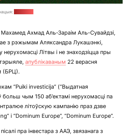
рацыя:
сайт БРЦ
н Махамед Ахмад Аль-Зараім Аль-Сувайдзі,
чае з рэжымам Аляксандра Лукашэнкі,
 нерухомасці Літвы і не знаходзіцца пры
атэрыяле,
апублікаваным
22 верасня
 (БРЦ).
ам “Puiki investicija” (“Выдатная
ў больш чым 150 аб’ектамі нерухомасці па
кантралюе літоўскую кампанію праз дзве
g” і “Dominum Europe”, “Dominum Europe”.
ісалі пра інвестара з ААЭ, звязанага з