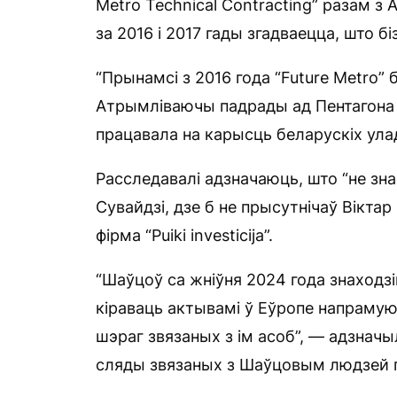
Metro Technical Contracting” разам з А
за 2016 і 2017 гады згадваецца, што б
“Прынамсі з 2016 года “Future Metro
Атрымліваючы падрады ад Пентагона 
працавала на карысць беларускіх ула
Расследавалі адзначаюць, што “не зна
Сувайдзі, дзе б не прысутнічаў Вікта
фірма “Puiki investicija”.
“Шаўцоў са жніўня 2024 года знаходзі
кіраваць актывамі ў Еўропе напрамую 
шэраг звязаных з ім асоб”, — адзначыл
сляды звязаных з Шаўцовым людзей па