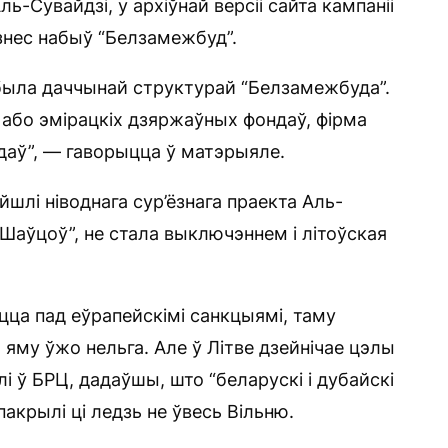
ль-Сувайдзі, у архіўнай версіі сайта кампаніі
ізнес набыў “Белзамежбуд”.
” была даччынай структурай “Белзамежбуда”.
або эмірацкіх дзяржаўных фондаў, фірма
даў”, — гаворыцца ў матэрыяле.
йшлі ніводнага сур’ёзнага праекта Аль-
р Шаўцоў”, не стала выключэннем і літоўская
цца пад еўрапейскімі санкцыямі, таму
яму ўжо нельга. Але ў Літве дзейнічае цэлы
і ў БРЦ, дадаўшы, што “беларускі і дубайскі
крылі ці ледзь не ўвесь Вільню.