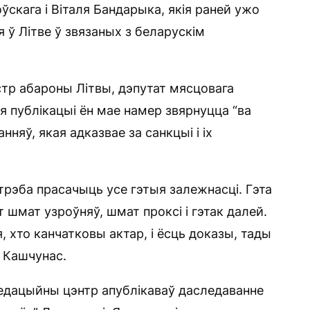
скага і Віталя Бандарыка, якія раней ужо
я ў Літве ў звязаных з беларускім
стр абароны Літвы, дэпутат мясцовага
 публікацыі ён мае намер звярнуцца “ва
няў, якая адказвае за санкцыі і іх
трэба прасачыць усе гэтыя залежнасці. Гэта
т шмат узроўняў, шмат проксі і гэтак далей.
 хто канчатковы актар, і ёсць доказы, тады
ў Кашчунас.
ледацыйны цэнтр апублікаваў даследаванне