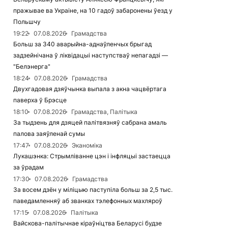
пражывае ва Украіне, на 10 гадоў забаронены ўезд у
Польшчу
19:22
07.08.2026
Грамадства
Больш за 340 аварыйна-аднаўленчых брыгад
задзейнічана ў ліквідацыі наступстваў непагадзі —
"Белэнерга"
18:24
07.08.2026
Грамадства
Двухгадовая дзяўчынка выпала з акна чацвёртага
паверха ў Брэсце
18:10
07.08.2026
Грамадства, Палітыка
За тыдзень для дзяцей палітвязняў сабрана амаль
палова заяўленай сумы
17:47
07.08.2026
Эканоміка
Лукашэнка: Стрымліванне цэн і інфляцыі застаецца
за ўрадам
17:30
07.08.2026
Грамадства
За восем дзён у міліцыю паступіла больш за 2,5 тыс.
паведамленняў аб званках тэлефонных махляроў
17:15
07.08.2026
Палітыка
Вайскова-палітычнае кіраўніцтва Беларусі будзе