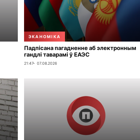
ЭКАНОМІКА
Падпісана пагадненне аб электронным
гандлі таварамі ў ЕАЭС
21:47
07.08.2026