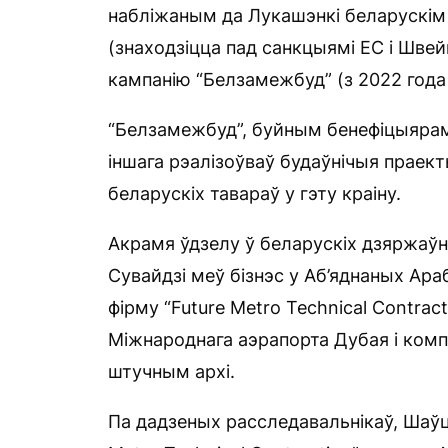
набліжаным да Лукашэнкі беларускі
(знаходзіцца пад санкцыямі ЕС і Швей
кампанію “Белзамежбуд” (з 2022 года
“Белзамежбуд”, буйным бенефіцыярам 
іншага рэалізоўваў будаўнічыя праект
беларускіх тавараў у гэту краіну.
Акрамя ўдзелу ў беларускіх дзяржаўны
Сувайдзі меў бізнэс у Аб’яднаных Ара
фірму “Future Metro Technical Contrac
Міжнароднага аэрапорта Дубая і компле
штучным архі.
Па дадзеных расследавальнікаў, Шаўц