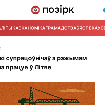
АЛІТЫКА
ЭКАНОМІКА
ГРАМАДСТВА
БЯСПЕКА
УС
2
які супрацоўнічаў з рэжымам
а працуе ў Літве