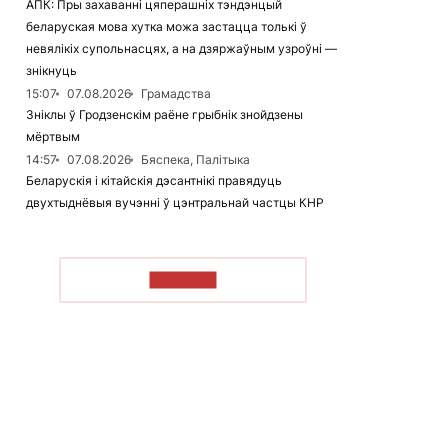
АПК: Пры захаванні цяперашніх тэндэнцый
беларуская мова хутка можа застацца толькі ў
невялікіх супольнасцях, а на дзяржаўным узроўні —
знікнуць
15:07
07.08.2026
Грамадства
Зніклы ў Гродзенскім раёне грыбнік знойдзены
мёртвым
14:57
07.08.2026
Бяспека, Палітыка
Беларускія і кітайскія дэсантнікі правядуць
двухтыднёвыя вучэнні ў цэнтральнай частцы КНР
ЧЫТАЦЬ