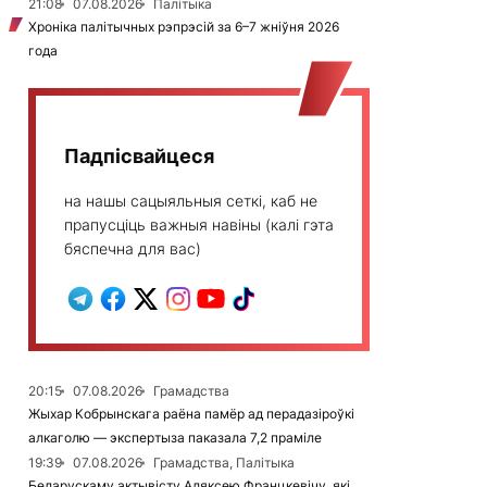
21:08
07.08.2026
Палітыка
Хроніка палітычных рэпрэсій за 6–7 жніўня 2026
года
Падпісвайцеся
на нашы сацыяльныя сеткі, каб не
прапусціць важныя навіны (калі гэта
бяспечна для вас)
20:15
07.08.2026
Грамадства
Жыхар Кобрынскага раёна памёр ад перадазіроўкі
алкаголю — экспертыза паказала 7,2 праміле
19:39
07.08.2026
Грамадства, Палітыка
Беларускаму актывісту Аляксею Францкевічу, які