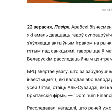
Ілюст
22 верасня,
Позірк
.
Арабскі бізнесме
які амаль дваццаць гадоў супрацоўні
з’яўляецца актыўным іграком на рынку
гэтым пад санкцыямі, гаворыцца ў м
Беларускім расследацыйным цэнтрам
БРЦ звяртае ўвагу, што за забудоўшчык
інвестыцыя”), які валодае або валода
ўсёй Літве, стаіць Аль-Сувайдзі, які 
брытанскія фірмы — “Dominum Financin
Расследавалі нагадалі, што раней ужо п