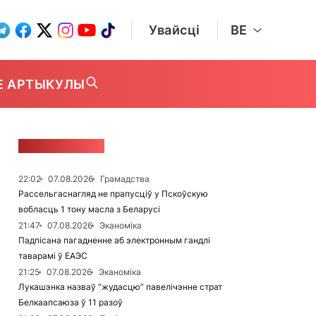
Увайсці
BE
Е АРТЫКУЛЫ
СТУЖКА НАВІН
22:02
07.08.2026
Грамадства
Рассельгаснагляд не прапусціў у Пскоўскую
вобласць 1 тону масла з Беларусі
21:47
07.08.2026
Эканоміка
Падпісана пагадненне аб электронным гандлі
таварамі ў ЕАЭС
21:25
07.08.2026
Эканоміка
Лукашэнка назваў “жудасцю” павелічэнне страт
Белкаапсаюза ў 11 разоў