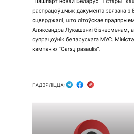
“Пашпарт новай Беларусі” і стары “ка
распрацоўшчык дакумента звязана з 
сцвярджалі, што літоўскае прадпрыемс
Аляксандра Лукашэнкі бізнесменам, 
супрацоўнік беларускага МУС. Мініст
кампанію “Garsų pasaulis”.
ПАДЗЯЛІЦЦА: