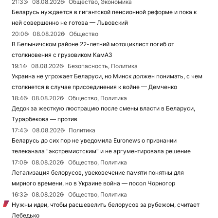
21:33
08.08.2026
Общество, Экономика
Беларусь нуждается в гигантской пенсионной реформе и пока к
ней совершенно не готова — Львовский
20:06
08.08.2026
Общество
В Белыничском районе 22-летний мотоциклист погиб от
столкновения с грузовиком КамАЗ
19:14
08.08.2026
Безопасность, Политика
Украина не угрожает Беларуси, но Минск должен понимать, с чем
столкнется в случае присоединения к войне — Демченко
18:46
08.08.2026
Общество, Политика
Дедок за жесткую люстрацию после смены власти в Беларуси,
Турарбекова — против
17:43
08.08.2026
Политика
Беларусь до сих пор не уведомила Euronews о признании
телеканала "экстремистским" и не аргументировала решение
17:08
08.08.2026
Общество, Политика
Легализация белорусов, увековечение памяти понятны для
мирного времени, но в Украине война — посол Чорногор
16:32
08.08.2026
Общество, Политика
Нужны идеи, чтобы расшевелить белорусов за рубежом, считает
Лебедько