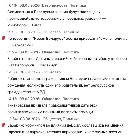
16:13
08.08.2026
Безопасность, Политика
Совместные с Беларусью учения будут посвящены
противодействию терроризму в городских условиях —
Минобороны Китая
15:53
08.08.2026
Общество, Политика
Конференция "Новая Беларусь" всегда приводит к "смене политик"
— Барковский
15:22
08.08.2026
Общество, Политика
В войне против Украины с российской стороны погибло уже более
500 белорусов — Кабанчук
14:58
08.08.2026
Общество
Ребенок становится гражданином Беларуси независимо от места
рождения, если хоть один его родитель имеет белорусское
гражданство — МВД
14:16
08.08.2026
Общество, Политика
Тихановская призвала правозащитников дать экс-
политзаключенным понятный алгоритм помощи
13:54
08.08.2026
Общество, Политика
Бабарико усомнился во влиянии демсил, сославшись на мнения
"друзей в Беларуси", Латушко парировал: "У нас разные друзья"