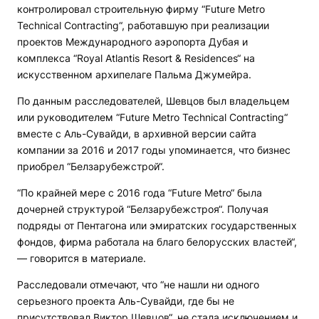
контролировал строительную фирму “Future Metro
Technical Contracting“, работавшую при реализации
проектов Международного аэропорта Дубая и
комплекса “Royal Atlantis Resort & Residences“ на
искусственном архипелаге Пальма Джумейра.
По данным расследователей, Шевцов был владельцем
или руководителем “Future Metro Technical Contracting“
вместе с Аль-Сувайди, в архивной версии сайта
компании за 2016 и 2017 годы упоминается, что бизнес
приобрел “Белзарубежстрой“.
“По крайней мере с 2016 года “Future Metro“ была
дочерней структурой “Белзарубежстроя“. Получая
подряды от Пентагона или эмиратских государственных
фондов, фирма работала на благо белорусских властей“,
— говорится в материале.
Расследовали отмечают, что “не нашли ни одного
серьезного проекта Аль-Сувайди, где бы не
присутствовал Виктор Шевцов“, не стала исключением и