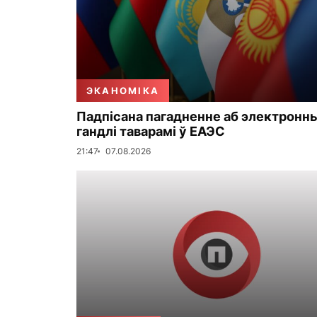
ЭКАНОМІКА
Падпісана пагадненне аб электронн
гандлі таварамі ў ЕАЭС
21:47
07.08.2026