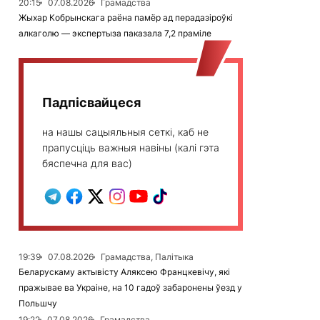
20:15
07.08.2026
Грамадства
Жыхар Кобрынскага раёна памёр ад перадазіроўкі
алкаголю — экспертыза паказала 7,2 праміле
Падпісвайцеся
на нашы сацыяльныя сеткі, каб не
прапусціць важныя навіны (калі гэта
бяспечна для вас)
19:39
07.08.2026
Грамадства, Палітыка
Беларускаму актывісту Аляксею Францкевічу, які
пражывае ва Украіне, на 10 гадоў забаронены ўезд у
Польшчу
19:22
07.08.2026
Грамадства