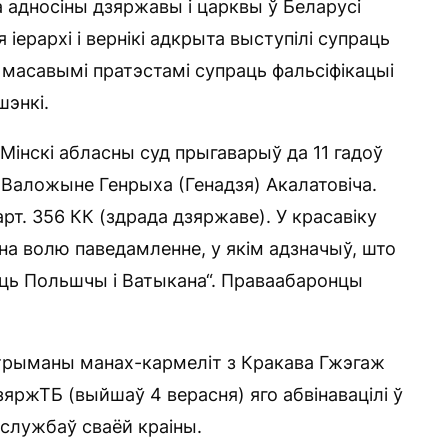
а адносіны дзяржавы і царквы ў Беларусі
я іерархі і вернікі адкрыта выступілі супраць
за масавымі пратэстамі супраць фальсіфікацыі
шэнкі.
Мінскі абласны суд прыгаварыў да 11 гадоў
 Валожыне Генрыха (Генадзя) Акалатовіча.
рт. 356 КК (здрада дзяржаве). У красавіку
 на волю паведамленне, у якім адзначыў, што
ысць Польшчы і Ватыкана“. Праваабаронцы
атрыманы манах-кармеліт з Кракава Гжэгаж
зяржТБ (выйшаў 4 верасня) яго абвінавацілі ў
службаў сваёй краіны.