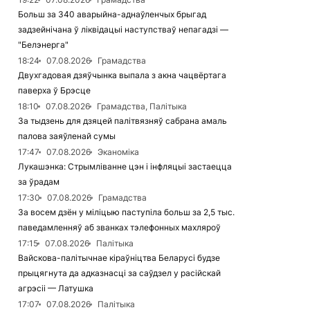
Больш за 340 аварыйна-аднаўленчых брыгад
задзейнічана ў ліквідацыі наступстваў непагадзі —
"Белэнерга"
18:24
07.08.2026
Грамадства
Двухгадовая дзяўчынка выпала з акна чацвёртага
паверха ў Брэсце
18:10
07.08.2026
Грамадства, Палітыка
За тыдзень для дзяцей палітвязняў сабрана амаль
палова заяўленай сумы
17:47
07.08.2026
Эканоміка
Лукашэнка: Стрымліванне цэн і інфляцыі застаецца
за ўрадам
17:30
07.08.2026
Грамадства
За восем дзён у міліцыю паступіла больш за 2,5 тыс.
паведамленняў аб званках тэлефонных махляроў
17:15
07.08.2026
Палітыка
Вайскова-палітычнае кіраўніцтва Беларусі будзе
прыцягнута да адказнасці за саўдзел у расійскай
агрэсіі — Латушка
17:07
07.08.2026
Палітыка