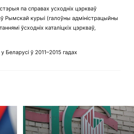
стэрыя па справах усходніх цэркваў
яў Рымскай курыі (галоўны адміністрацыйны
аннямі ўсходніх каталіцкіх цэркваў,
у Беларусі ў 2011–2015 гадах