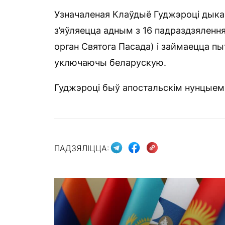
Узначаленая Клаўдыё Гуджэроці дыка
з’яўляецца адным з 16 падраздзяленн
орган Святога Пасада) і займаецца пыт
уключаючы беларускую.
Гуджэроці быў апостальскім нунцыем 
ПАДЗЯЛІЦЦА: