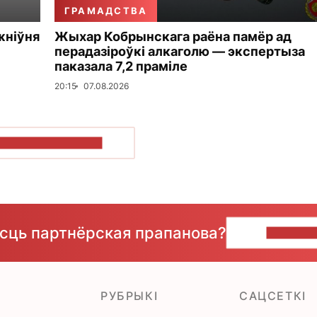
ГРАМАДСТВА
жніўня
Жыхар Кобрынскага раёна памёр ад
перадазіроўкі алкаголю — экспертыза
паказала 7,2 праміле
20:15
07.08.2026
ПАКАЗАЦЬ БОЛЬШ
ёсць партнёрская прапанова?
НАПІШЫ
РУБРЫКІ
САЦСЕТКІ