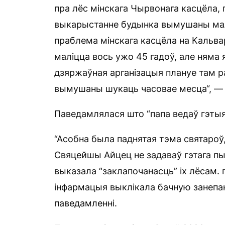
пра лёс мінскага Чырвонага касцёла,
выкарыстанне будынка вымушаны малі
праблема мінскага касцёла на Кальвар
маліцца вось ужо 45 гадоў, але няма
дзяржаўная арганізацыя плануе там р
вымушаны шукаць часовае месца“, — с
Паведамлялася што “папа ведаў гэтыя 
“Асобна была паднятая тэма святароў,
Свяцейшы Айцец не задаваў гэтага пы
выказала “заклапочанасць” іх лёсам. 
інфармацыя выклікала бачную занепак
паведамленні.