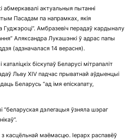
і абмеркавалі актуальныя пытанні
тым Пасадам па напрамках, якія
 Гуджэроці“. Амбразевіч перадаў кардыналу
лання” Аляксандра Лукашэнкі ў адрас папы
ддзя (адзначалася 14 верасня).
каталіцкіх біскупаў Беларусі мітрапаліт
радаў Льву XIV падчас прыватнай аўдыенцыі
аць Беларусь “ад імя епіскапату,
і “беларуская дэлегацыя ўзняла шэраг
ікаў“.
я з касцёльнай маёмасцю. Іерарх распавёў