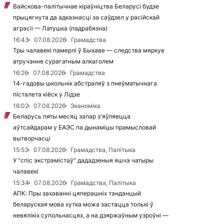
Вайскова-палітычнае кіраўніцтва Беларусі будзе
прыцягнута да адказнасці за саўдзел у расійскай
агрэсіі — Латушка (падрабязна)
16:43
07.08.2026
Грамадства
Тры чалавекі памерлі ў Быхаве — следства мяркуе
атручэнне сурагатным алкаголем
16:26
07.08.2026
Грамадства
14-гадовы школьнік абстраляў з пнеўматычнага
пісталета кіёск у Лідзе
16:02
07.08.2026
Эканоміка
Беларусь пяты месяц запар з'яўляецца
аўтсайдарам у ЕАЭС па дынаміцы прамысловай
вытворчасці
15:53
07.08.2026
Грамадства, Палітыка
У "спіс экстрэмістаў" дададзеныя яшчэ чатыры
чалавекі
15:34
07.08.2026
Грамадства, Палітыка
АПК: Пры захаванні цяперашніх тэндэнцый
беларуская мова хутка можа застацца толькі ў
невялікіх супольнасцях, а на дзяржаўным узроўні —