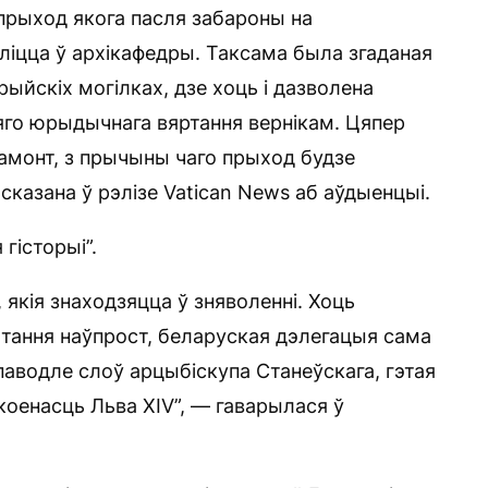
 прыход якога пасля забароны на
цца ў архікафедры. Таксама была згаданая
ыйскіх могілках, дзе хоць і дазволена
 яго юрыдычнага вяртання вернікам. Цяпер
амонт, з прычыны чаго прыход будзе
казана ў рэлізе Vatican News аб аўдыенцыі.
гісторыі”.
 якія знаходзяцца ў зняволенні. Хоць
тання наўпрост, беларуская дэлегацыя сама
паводле слоў арцыбіскупа Станеўскага, гэтая
оенасць Льва XIV”, — гаварылася ў