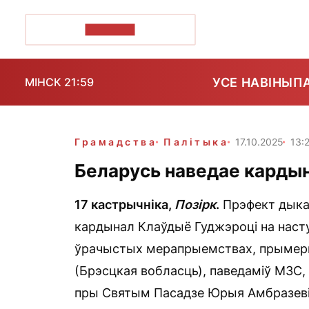
ПОЗІРК+
УСЕ НАВІНЫ
П
МІНСК 21:59
Грамадства
Палітыка
17.10.2025
13:
Беларусь наведае карды
17 кастрычніка,
Позірк
.
Прэфект дыкас
кардынал Клаўдыё Гуджэроці на наст
ўрачыстых мерапрыемствах, прымерка
(Брэсцкая вобласць), паведаміў МЗС,
пры Святым Пасадзе Юрыя Амбразеві