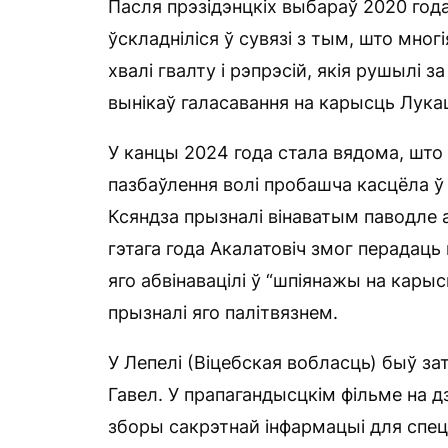
Пасля прэзідэнцкіх выбараў 2020 год
ўскладніліся ў сувязі з тым, што многі
хвалі гвалту і рэпрэсій, якія рушылі 
вынікаў галасавання на карысць Лука
У канцы 2024 года стала вядома, што 
пазбаўлення волі пробашча касцёла ў
Ксяндза прызналі вінаватым паводле а
гэтага года Акалатовіч змог перадаць
яго абвінавацілі ў “шпіянажы на кар
прызналі яго палітвязнем.
У Лепелі (Віцебская вобласць) быў з
Гавел. У прапагандысцкім фільме на д
зборы сакрэтнай інфармацыі для спец