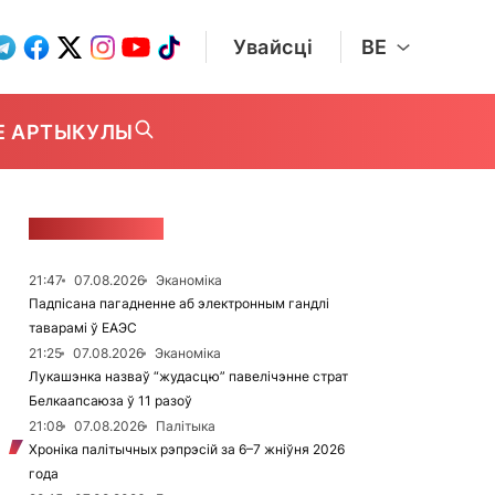
Увайсці
BE
Е АРТЫКУЛЫ
СТУЖКА НАВІН
21:47
07.08.2026
Эканоміка
Падпісана пагадненне аб электронным гандлі
таварамі ў ЕАЭС
21:25
07.08.2026
Эканоміка
Лукашэнка назваў “жудасцю” павелічэнне страт
Белкаапсаюза ў 11 разоў
21:08
07.08.2026
Палітыка
Хроніка палітычных рэпрэсій за 6–7 жніўня 2026
года