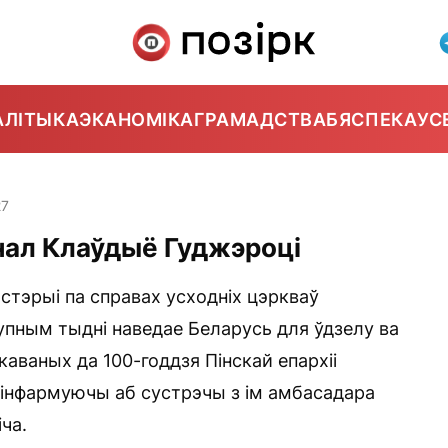
АЛІТЫКА
ЭКАНОМІКА
ГРАМАДСТВА
БЯСПЕКА
УС
27
нал Клаўдыё Гуджэроці
тэрыі па справах усходніх цэркваў
упным тыдні наведае Беларусь для ўдзелу ва
ваных да 100-годдзя Пінскай епархіі
 інфармуючы аб сустрэчы з ім амбасадара
ча.