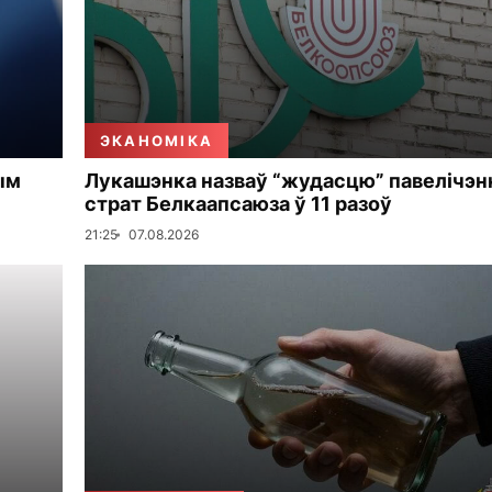
ЭКАНОМІКА
ым
Лукашэнка назваў “жудасцю” павелічэн
страт Белкаапсаюза ў 11 разоў
21:25
07.08.2026