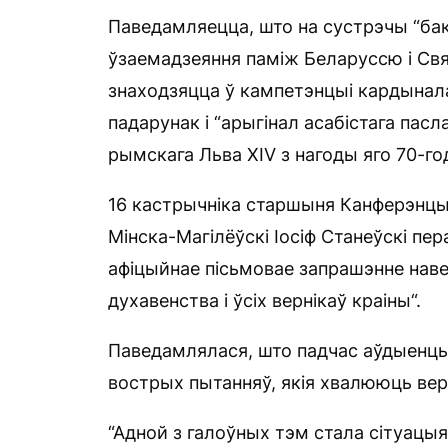
Паведамляецца, што на сустрэчы “бак
ўзаемадзеяння паміж Беларуссю і Свя
знаходзяцца ў кампетэнцыі кардынала
падарунак і “арыгінал асабістага пас
рымскага Льва XIV з нагоды яго 70-го
16 кастрычніка старшыня Канферэнцыі 
Мінска-Магілёўскі Іосіф Станеўскі пе
афіцыйнае пісьмовае запрашэнне навед
духавенства і ўсіх вернікаў краіны“.
Паведамлялася, што падчас аўдыенцы
вострых пытанняў, якія хвалююць верн
“Адной з галоўных тэм стала сітуацы