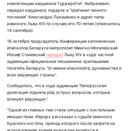
компетенции кардинала Гуджеротти“. Амбразевич
передал кардиналу подарок и “оригинал личного
послания“ Александра Лукашенко в адрес папы
римского Льва XIV по случаю его 70-летия (отмечалось
14 сентября).
16 октября председатель Конференции католических
епископов Беларуси митрополит Минско-Могилевский
Иосиф Станевский
передал
Льву XIV в ходе частной
аудиенции официальное письменное приглашение
посетить Беларусь “от имени епископата, духовенства и
всех верующих страны“.
Сообщалось, что в ходе аудиенции “белорусская
делегация подняла ряд острых вопросов, которые
волнуют верующих“.
“Одной из главных тем стала ситуация с костельным
имуществом. Иерарх рассказал о судьбе минского
Красного костела, приход которого после запрета на
использование здания вынужден молиться в