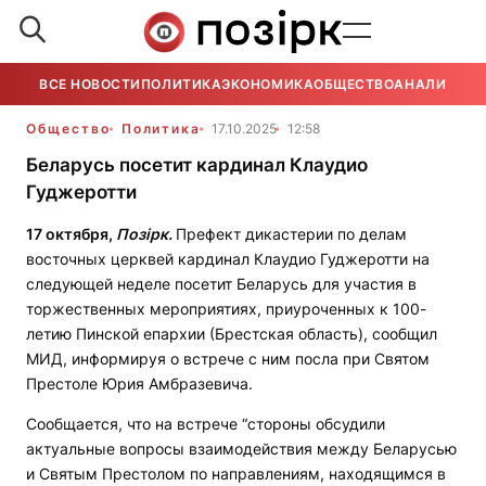
ВСЕ НОВОСТИ
ПОЛИТИКА
ЭКОНОМИКА
ОБЩЕСТВО
АНАЛИТИКА
Общество
Политика
17.10.2025
12:58
Беларусь посетит кардинал Клаудио
Гуджеротти
17 октября,
Позірк.
Префект дикастерии по делам
восточных церквей кардинал Клаудио Гуджеротти на
следующей неделе посетит Беларусь для участия в
торжественных мероприятиях, приуроченных к 100-
летию Пинской епархии (Брестская область), сообщил
МИД, информируя о встрече с ним посла при Святом
Престоле Юрия Амбразевича.
Сообщается, что на встрече “стороны обсудили
актуальные вопросы взаимодействия между Беларусью
и Святым Престолом по направлениям, находящимся в