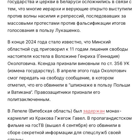
государства и церкви в Беларуси осложнились в связи с
тем, что многие иерархи и верующие открыто выступили
против волны насилия и репрессий, последовавших за
массовыми протестами против фальсификации итогов
голосования в пользу Лукашенко.
В конце 2024 года стало известно, что Минский
областной суд приговорил к 11 годам лишения свободы
настоятеля костела в Воложине Генриха (Геннадия)
Околотовича. Ксендза признали виновным по ст. 356 УК
(измена государству). В апреле этого года Околотович
смог передать на свободу сообщение, в котором
отметил, что его обвинили в “шпионаже в пользу Польши
и Ватикана“. Правозащитники признали его
политзаключенным.
В Лепеле (Витебская область) был
задержан
монах-
кармелит из Кракова Гжегож Гавел. В пропагандистском
фильме на госТВ (вышел 4 сентября) его обвинили в
сборе секретной информации для спецслужб своей
страны.