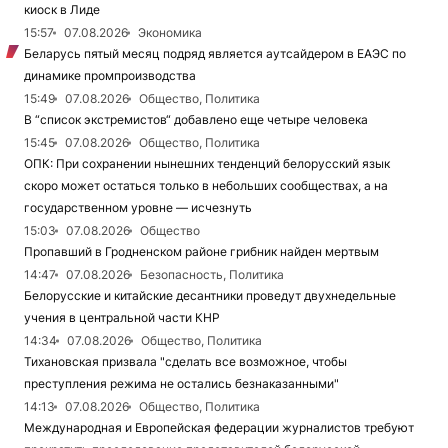
киоск в Лиде
15:57
07.08.2026
Экономика
Беларусь пятый месяц подряд является аутсайдером в ЕАЭС по
динамике промпроизводства
15:49
07.08.2026
Общество, Политика
В “список экстремистов“ добавлено еще четыре человека
15:45
07.08.2026
Общество, Политика
ОПК: При сохранении нынешних тенденций белорусский язык
скоро может остаться только в небольших сообществах, а на
государственном уровне — исчезнуть
15:03
07.08.2026
Общество
Пропавший в Гродненском районе грибник найден мертвым
14:47
07.08.2026
Безопасность, Политика
Белорусские и китайские десантники проведут двухнедельные
учения в центральной части КНР
14:34
07.08.2026
Общество, Политика
Тихановская призвала "сделать все возможное, чтобы
преступления режима не остались безнаказанными"
14:13
07.08.2026
Общество, Политика
Международная и Европейская федерации журналистов требуют