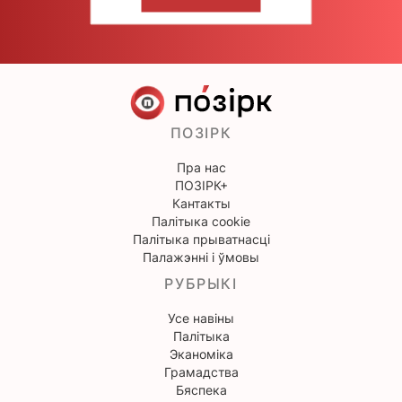
НАПІШЫЦЕ НАМ
ПОЗІРК
Пра нас
ПОЗІРК+
Кантакты
Палітыка cookie
Палітыка прыватнасці
Палажэнні і ўмовы
РУБРЫКІ
Усе навіны
Палітыка
Эканоміка
Грамадства
Бяспека