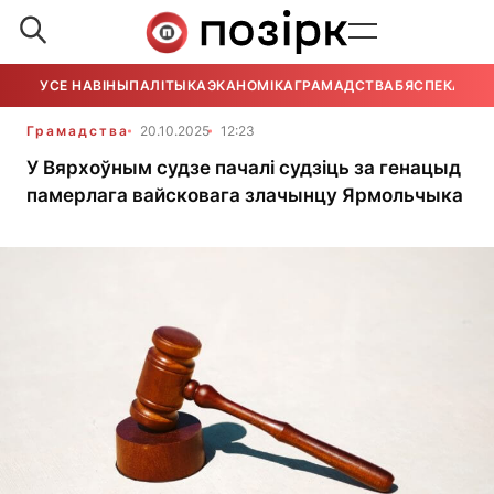
УСЕ НАВІНЫ
ПАЛІТЫКА
ЭКАНОМІКА
ГРАМАДСТВА
БЯСПЕКА
УСЕ
Грамадства
20.10.2025
12:23
У Вярхоўным судзе пачалі судзіць за генацыд
памерлага вайсковага злачынцу Ярмольчыка