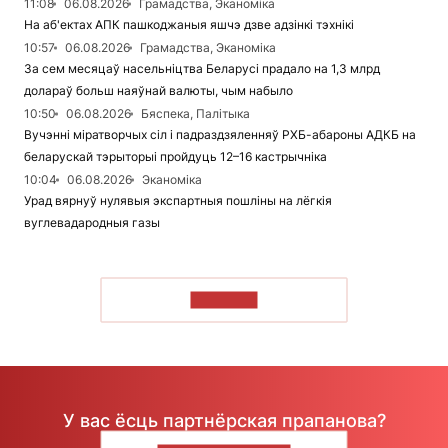
11:08
06.08.2026
Грамадства, Эканоміка
На аб'ектах АПК пашкоджаныя яшчэ дзве адзінкі тэхнікі
10:57
06.08.2026
Грамадства, Эканоміка
За сем месяцаў насельніцтва Беларусі прадало на 1,3 млрд
долараў больш наяўнай валюты, чым набыло
10:50
06.08.2026
Бяспека, Палітыка
Вучэнні міратворчых сіл і падраздзяленняў РХБ-абароны АДКБ на
беларускай тэрыторыі пройдуць 12–16 кастрычніка
10:04
06.08.2026
Эканоміка
Урад вярнуў нулявыя экспартныя пошліны на лёгкія
вуглевадародныя газы
ЧЫТАЦЬ
У вас ёсць партнёрская прапанова?