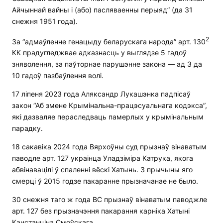
Айчыннай вайны і (або) пасляваенны перыяд” (да 31
снежня 1951 года).
2
За “адмаўленне генацыду беларускага народа” арт. 130
КК прадугледжвае адказнасць у выглядзе 5 гадоў
зняволення, за паўторнае парушэнне закона — ад 3 да
10 гадоў пазбаўлення волі.
17 ліпеня 2023 года Аляксандр Лукашэнка падпісаў
закон “Аб змене Крымінальна-працэсуальнага кодэкса”,
які дазваляе пераследваць памерлых у крымінальным
парадку.
18 сакавіка 2024 года Вярхоўны суд прызнаў вінаватым
паводле арт. 127 украінца Уладзіміра Катрука, якога
абвінавацілі ў спаленні вёскі Хатынь. З прычыны яго
смерці ў 2015 годзе пакаранне прызначанае не было.
30 снежня таго ж года ВС прызнаў вінаватым паводжле
арт. 127 без прызначэння пакарання карніка Хатыні
Канстанціна Смоўскага.