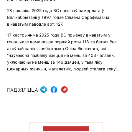
28 сакавіка 2025 года ВС прызнаў памерлага ў
Вялікабрытаніі ў 1997 годзе Сямёна Серафімавіча
вінаватым паводле арт. 127.
17 кастрычніка 2025 года ВС прызнаў вінаватым у
генацыдзе камандзіра першай роты 118-га батальёна
ахоўнай паліцыі нябожчыка Осіпа Вінніцкага, які
“наўмысна пазбавіў жыцця не менш за 403 чалавек,
уключаючы не менш за 146 дзяцей, у тым ліку
цяжарных жанчын, малалетніх, людзей сталага веку”.
ПАДЗЯЛІЦЦА:
ПАКАЗАЦЬ БОЛЬШ