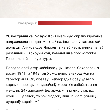
Ілюстрацыя:
Tingey Injury Law Firm / unsplash.com
20 кастрычніка,
Позірк
.
Крымінальную справу кіраўніка
падраздзялення дапаможнай паліцыі часоў нацысцкай
акупацыі Аляксандра Ярмольчыка 20 кастрычніка пачаў
разглядаць Вярхоўны суд, паведамляе прэс-служба
Генеральнай пракуратуры.
Паводле слоў дзяржабвінаваўцы Наталлі Сакаловай, з
восені 1941 па 1943 год Ярмольчык “знаходзіўся на
тэрыторыі БССР, кіраваў і непасрэдна браў удзел у
карных аперацыях, здзейсніў жорсткія забойствы не
менш як 247 жыхароў Беларусі, у тым ліку старых,
жанчын і дзяцей, то бок людзей, якія не маглі ўчыніць
супраціў карнікам”.