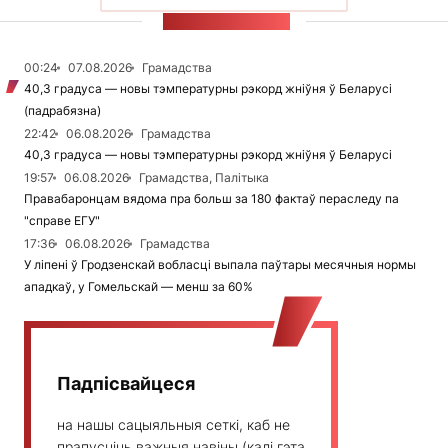
СТУЖКА НАВІН
00:24
07.08.2026
Грамадства
40,3 градуса — новы тэмпературны рэкорд жніўня ў Беларусі
(падрабязна)
22:42
06.08.2026
Грамадства
40,3 градуса — новы тэмпературны рэкорд жніўня ў Беларусі
19:57
06.08.2026
Грамадства, Палітыка
Правабаронцам вядома пра больш за 180 фактаў пераследу па
"справе ЕГУ"
17:36
06.08.2026
Грамадства
У ліпені ў Гродзенскай вобласці выпала паўтары месячныя нормы
ападкаў, у Гомельскай — менш за 60%
Падпісвайцеся
на нашы сацыяльныя сеткі, каб не
прапусціць важныя навіны (калі гэта