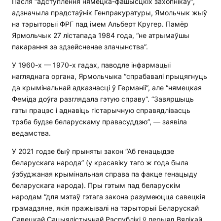
Пасля “адступлення нямецка-фашысцкіх захопнікаў”,
адзначыла прадстаўнік Генпракуратуры, Ямольчык жыў
на тэрыторыі ФРГ пад імем Альберт Кругер. Памёр
Ярмольчык 27 лістапада 1984 года, “не атрымаўшы
пакарання за здзейсненае злачынства”.
У 1960-х — 1970-х гадах, паводле інфармацыі
нагляднага органа, Ярмольчыка “спрабавалі прыцягнуць
да крымінальнай адказнасці ў Германіі”, але “нямецкая
Феміда доўга разглядала гэтую справу”. “Завяршыць
гэты працэс і аднавіць гістарычную справядлівасць
трэба будзе беларускаму правасуддзю”, — заявіла
ведамства.
У 2021 годзе быў прыняты закон “Аб генацыдзе
беларускага народа” (у красавіку таго ж года была
ўзбуджаная крымінальная справа па факце генацыду
беларускага народа). Пры гэтым пад беларускім
народам “для мэтаў гэтага закона разумеюцца савецкія
грамадзяне, якія пражывалі на тэрыторыі Беларускай
Савецкай Сацыялістычнай Рэспублікі ў перыяд Вялікай