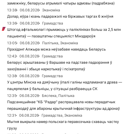
замежніку, беларусы атрымалі чатыры адмовы (падрабязна)
13:38
06.08.2026
Эканоміка
Долар, еўра і юань падаражэлі на біржавых таргах 6 жніўня
13:36
06.08.2026
Грамадства
Штогод афтальмолагі прымаюць у паліклініках больш за 2,5 млн
пацыентаў — пазаштатны спецыяліст Мінздароўя
13:05
06.08.2026
Палітыка, Эканоміка
Прэзідэнт Алжыра можа неўзабаве наведаць Беларусь
12:42
06.08.2026
Грамадства
Беларус арыштаваны ў Варшаве на падставе падазрэння ў
захоўванні і збыце наркотыкаў і псіхатропаў
12:38
06.08.2026
Грамадства
У цэнтры Мінска на дзяўчыну ўпалі галіны надламанага дрэва —
пацярпелая ў бальніцы, у сітуацыі разбіраецца СК
12:35
06.08.2026
Бяспека, Палітыка
Падсанкцыйнае "КБ "Радар" распрацавала новы перадатчык
перашкодаў для абароны крытычнай інфраструктуры ад дронаў
12:31
06.08.2026
Грамадства, Эканоміка
Мытня выкрыла намер польскага перавозчыка схаваць частку
грузу