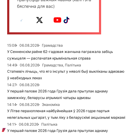
бяспечна для вас)
15:08
06.08.2026
Грамадства
У Сенненскім раёне 62-гадовая жанчына пагражала забіць
сужыцеля — распачатая крымінальная справа
14:49
06.08.2026
Грамадства, Палітыка
Статкевіч лічыць, что яго інсульт у няволі быў выкліканы адмоваю
ў неабходных леках
14:27
06.08.2026
У першай палове 2026 года Грузія дала прытулак аднаму
замежніку, беларусы атрымалі чатыры адмовы
14:14
06.08.2026
Эканоміка
У Літве перахопленая найбуйнейшая ў 2026 годзе партыя
нелегальных цыгарэт, у тым ліку з беларускімі акцызнымі маркамі
14:11
06.08.2026
Палітыка
У першай палове 2026 года Грузія дала прытулак аднаму