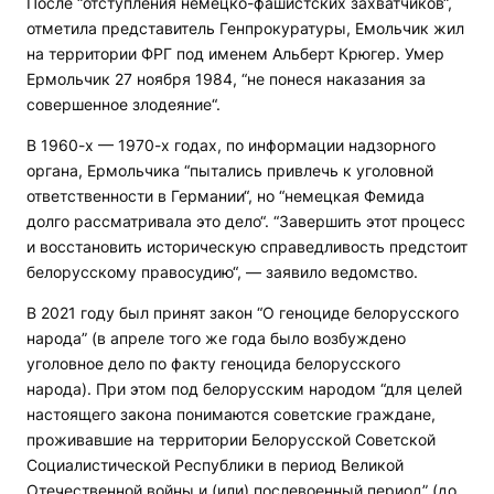
После “отступления немецко-фашистских захватчиков“,
отметила представитель Генпрокуратуры, Емольчик жил
на территории ФРГ под именем Альберт Крюгер. Умер
Ермольчик 27 ноября 1984, “не понеся наказания за
совершенное злодеяние“.
В 1960-х — 1970-х годах, по информации надзорного
органа, Ермольчика “пытались привлечь к уголовной
ответственности в Германии“, но “немецкая Фемида
долго рассматривала это дело“. “Завершить этот процесс
и восстановить историческую справедливость предстоит
белорусскому правосудию“, — заявило ведомство.
В 2021 году был принят закон “О геноциде белорусского
народа” (в апреле того же года было возбуждено
уголовное дело по факту геноцида белорусского
народа). При этом под белорусским народом “для целей
настоящего закона понимаются советские граждане,
проживавшие на территории Белорусской Советской
Социалистической Республики в период Великой
Отечественной войны и (или) послевоенный период” (до